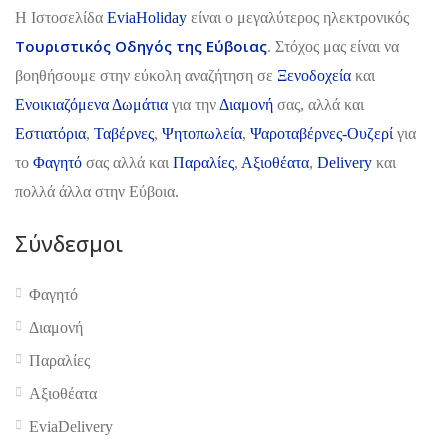
H Ιστοσελίδα
EviaHoliday
είναι ο μεγαλύτερος ηλεκτρονικός
Τουριστικός Οδηγός της Εύβοιας
. Στόχος μας είναι να
βοηθήσουμε στην εύκολη αναζήτηση σε
Ξενοδοχεία
και
Ενοικιαζόμενα Δωμάτια
για την
Διαμονή
σας, αλλά και
Εστιατόρια
,
Ταβέρνες
,
Ψητοπωλεία
,
Ψαροταβέρνες-Ουζερί
για
το
Φαγητό
σας αλλά και
Παραλίες
,
Αξιοθέατα
,
Delivery
και
πολλά άλλα στην Εύβοια.
Σύνδεσμοι
Φαγητό
Διαμονή
Παραλίες
Αξιοθέατα
EviaDelivery