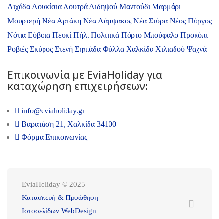
Λιχάδα
Λουκίσια
Λουτρά Αιδηψού
Μαντούδι
Μαρμάρι
Μουρτερή
Νέα Αρτάκη
Νέα Λάμψακος
Νέα Στύρα
Νέος Πύργος
Νότια Εύβοια
Πευκί
Πήλι
Πολιτικά
Πόρτο Μπούφαλο
Προκόπι
Ροβιές
Σκύρος
Στενή
Σηπιάδα
Φύλλα
Χαλκίδα
Χιλιαδού
Ψαχνά
Επικοινωνία με ΕviaHoliday για
καταχώρηση επιχειρήσεων:
info@eviaholiday.gr
Βαρατάση 21, Χαλκίδα 34100
Φόρμα Επικοινωνίας
EviaHoliday © 2025 |
Κατασκευή & Προώθηση
Ιστοσελίδων WebDesign