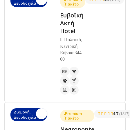
Ξενοδοχεία
Πακέτο
Ευβοϊκή
Ακτή
Hotel
Πολιτικά,
Κεντρική
Εύβοια 344
00
Διαμονή,
Premium
4.7
(1817)
Ξενοδοχεία
Πακέτο
Negroponte