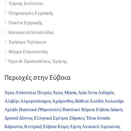
Χάρτης Ιστότοπου
Πληροφορίες Εγγραφής
Πακέτα Εγγραφής
Κατασκευή Ιστοσελίδας
4.9
Χρήσιμα Τηλέφωνα
Φόρμα Επικοινωνίας
Όροι & Προϋποθέσεις Xρήσης
Περιοχές στην Εύβοια
Άγιοι Απόστολοι Πετριές
Άγιος Μηνάς
Αγία Άννα
Αιδηψός
Αλιβέρι
Αλμυροπόταμος
Αμάρυνθος-Βάθεια
Αυλίδα
Αυλωνάρι
Αχλάδι
Βασιλικά (Ψαροπούλι)
Βασιλικό
Βόρεια Εύβοια
Δάφνη
Δροσιά
Δύστος
Ελληνικά
Ερέτρια
Ζάρακες
Ήλια
Ιστιαία
Κάρυστος
Κεντρική Εύβοια
Κύμη
Λίμνη
Λευκαντί
Λιμνιώνας