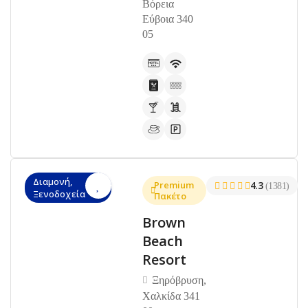
Βόρεια
Εύβοια 340
05
Διαμονή,
Premium
4.3
(1381)
Ξενοδοχεία
Πακέτο
Brown
Beach
Resort
Ξηρόβρυση,
Χαλκίδα 341