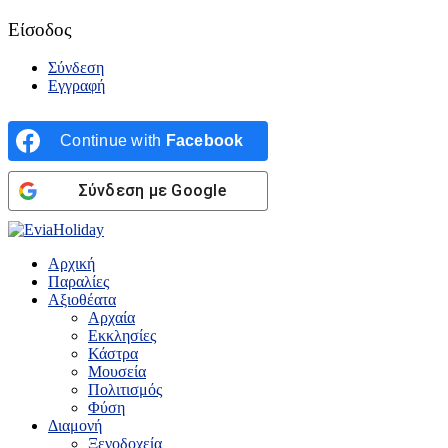
Είσοδος
Σύνδεση
Εγγραφή
Continue with
Facebook
Σύνδεση με Google
Αρχική
Παραλίες
Αξιοθέατα
Αρχαία
Εκκλησίες
Κάστρα
Μουσεία
Πολιτισμός
Φύση
Διαμονή
Ξενοδοχεία