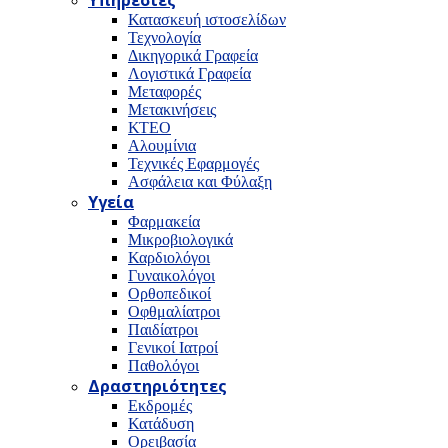
Υπηρεσίες
Κατασκευή ιστοσελίδων
Τεχνολογία
Δικηγορικά Γραφεία
Λογιστικά Γραφεία
Μεταφορές
Μετακινήσεις
ΚΤΕΟ
Αλουμίνια
Τεχνικές Εφαρμογές
Ασφάλεια και Φύλαξη
Υγεία
Φαρμακεία
Μικροβιολογικά
Καρδιολόγοι
Γυναικολόγοι
Ορθοπεδικοί
Οφθμαλίατροι
Παιδίατροι
Γενικοί Ιατροί
Παθολόγοι
Δραστηριότητες
Εκδρομές
Κατάδυση
Ορειβασία