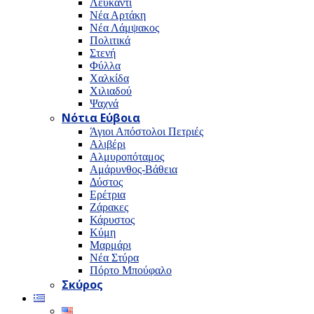
Λευκαντί
Νέα Αρτάκη
Νέα Λάμψακος
Πολιτικά
Στενή
Φύλλα
Χαλκίδα
Χιλιαδού
Ψαχνά
Νότια Εύβοια
Άγιοι Απόστολοι Πετριές
Αλιβέρι
Αλμυροπόταμος
Αμάρυνθος-Βάθεια
Δύστος
Ερέτρια
Ζάρακες
Κάρυστος
Κύμη
Μαρμάρι
Νέα Στύρα
Πόρτο Μπούφαλο
Σκύρος