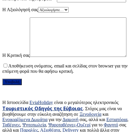
Η Αξιολόγησή σας
Η Κριτική σας
Αποθήκευση ονόματος. email και σελίδας στον browser για την
επόμενη φορά που θα αφήσω κριτική.
H Ιστοσελίδα
EviaHoliday
είναι ο μεγαλύτερος ηλεκτρονικός
Τουριστικός Οδηγός της Εύβοιας
. Στόχος μας είναι να
βοηθήσουμε στην εύκολη αναζήτηση σε
Ξενοδοχεία
και
Ενοικιαζόμενα Δωμάτια
για την
Διαμονή
σας, αλλά και
Εστιατόρια
,
Ταβέρνες
,
Ψητοπωλεία
,
Ψαροταβέρνες-Ουζερί
για το
Φαγητό
σας
αλλά και
Παραλίες
,
Αξιοθέατα
,
Delivery
και πολλά άλλα στην