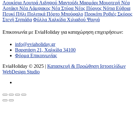
Λουκίσια
Λουτρά Αιδηψού
Μαντούδι
Μαρμάρι
Μουρτερή
Νέα
Αρτάκη
Νέα Λάμψακος
Νέα Στύρα
Νέος Πύργος
Νότια Εύβοια
Πευκί
Πήλι
Πολιτικά
Πόρτο Μπούφαλο
Προκόπι
Ροβιές
Σκύρος
Στενή
Σηπιάδα
Φύλλα
Χαλκίδα
Χιλιαδού
Ψαχνά
Επικοινωνία με ΕviaHoliday για καταχώρηση επιχειρήσεων:
info@eviaholiday.gr
Βαρατάση 21, Χαλκίδα 34100
Φόρμα Επικοινωνίας
EviaHoliday © 2025 |
Κατασκευή & Προώθηση Ιστοσελίδων
WebDesign Studio