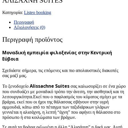
ΑΛΙΣΑΧΝΗ SUITES
Κατηγορία:
Listeo booking
Περιγραφή
Αξιολογήσεις (0)
Περιγραφή προϊόντος
Μοναδική εμπειρία φιλοξενίας στην Κεντρική
Εύβοια
Σχεδιάστε σήμερα, τις επόμενες και πιο απολαυστικές διακοπές
σας μαζί μας.
Αlissachne Suites
Το ξενοδοχείο
σας καλωσορίζει σε ένα χώρο
που συνδυάζει με μοναδικό τρόπο την άνεση, την αισθητική και τη
λειτουργικότητα.Εκεί που ο παφλασμός του κύματος σμίγει με τα
βράχια, εκεί που οι ήχοι της θάλασσας σβήνουν στην υγρή
αμμουδιά, κάτω από το πέταγμα των ταξιδιάρικων γλάρων
γεννιέται η αλισάχνη, η λεπτή “άχνη” που αφήνει η θάλασσα στο
πρόσωπο ή στα κοιλώματα των βράχων.
Σε αυτά τα βράχια ριζωμένη η άλλη “Αλισάχνη” η δική μας. Αυτή