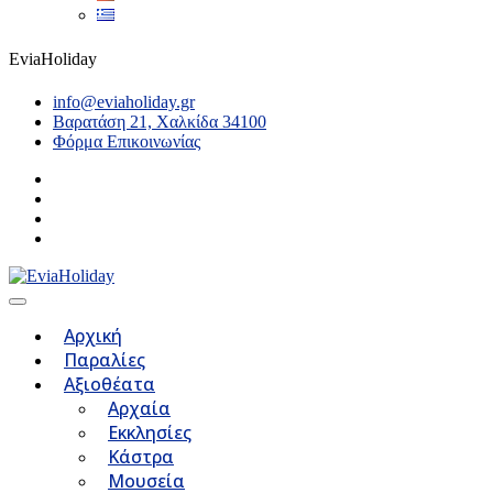
EviaHoliday
info@eviaholiday.gr
Βαρατάση 21, Χαλκίδα 34100
Φόρμα Επικοινωνίας
Αρχική
Παραλίες
Αξιοθέατα
Αρχαία
Εκκλησίες
Κάστρα
Μουσεία