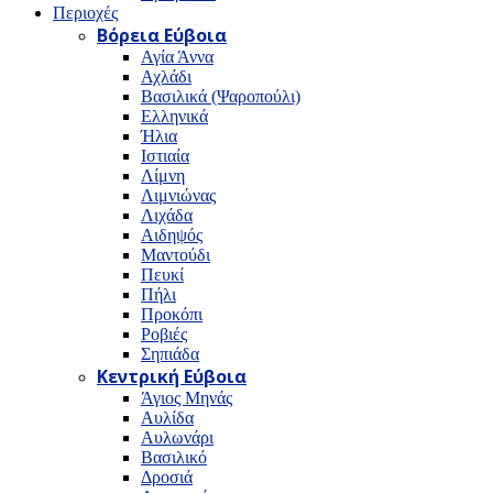
Περιοχές
Βόρεια Εύβοια
Αγία Άννα
Αχλάδι
Βασιλικά (Ψαροπούλι)
Ελληνικά
Ήλια
Ιστιαία
Λίμνη
Λιμνιώνας
Λιχάδα
Αιδηψός
Μαντούδι
Πευκί
Πήλι
Προκόπι
Ροβιές
Σηπιάδα
Κεντρική Εύβοια
Άγιος Μηνάς
Αυλίδα
Αυλωνάρι
Βασιλικό
Δροσιά