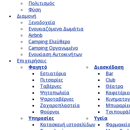
Πολιτισμός
Φύση
Διαμονή
Ξενοδοχεία
Ενοικιαζόμενα Δωμάτια
Airbnb
Camping Ελεύθερο
Camping Οργανωμένο
Ενοικίαση Αυτοκινήτων
Επιχειρήσεις
Φαγητό
Διασκέδαση
Εστιατόρια
Bar
Πιτσαρίες
Club
Ταβέρνες
Θέατρα
Ψητοπωλεία
Καφετέριε
Ψαροταβέρνες
Κινηματο
Ζαχαροπλαστεία
Μπυραρίε
Φούρνοι
Τσιπουρά
Υπηρεσίες
Υγεία
Κατασκευή ιστοσελίδων
Φαρμακεί