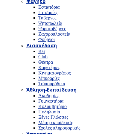
Φαγητό
Εστιατόρια
Πιτσαρίες
Ταβέρνες
Ψητοπωλεία
Ψαροταβέρνες
Ζαχαροπλαστεία
Φούρνοι
Διασκέδαση
Bar
Club
Θέατρα
Καφετέριες
Κινηματογράφος
Μπυραρίες
Τσιπουράδικα
Άθληση-Εκπαίδευση
Ακαδημίες
Γυμναστήρια
Κολυμβητήριο
Ποδηλασία
Ξένες Γλώσσες
Μέση εκπαίδευση
Σχολές πληροφορικής