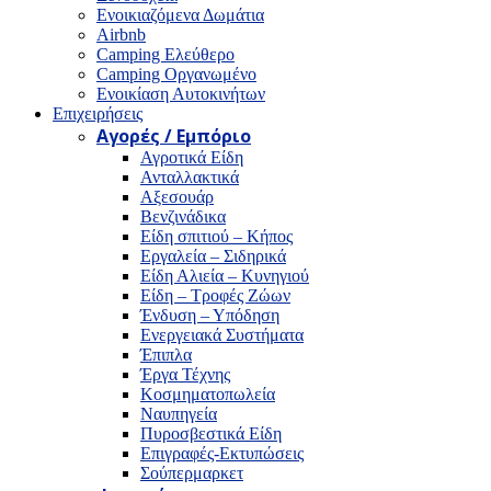
Ενοικιαζόμενα Δωμάτια
Airbnb
Camping Ελεύθερο
Camping Οργανωμένο
Ενοικίαση Αυτοκινήτων
Επιχειρήσεις
Αγορές / Εμπόριο
Αγροτικά Είδη
Ανταλλακτικά
Αξεσουάρ
Βενζινάδικα
Είδη σπιτιού – Κήπος
Εργαλεία – Σιδηρικά
Είδη Αλιεία – Κυνηγιού
Είδη – Τροφές Ζώων
Ένδυση – Υπόδηση
Ενεργειακά Συστήματα
Έπιπλα
Έργα Τέχνης
Κοσμηματοπωλεία
Ναυπηγεία
Πυροσβεστικά Είδη
Επιγραφές-Εκτυπώσεις
Σούπερμαρκετ