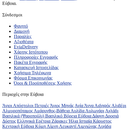
Εύβοια.
Σύνδεσμοι
Φαγητό
Διαμονή
Παραλίες
Αξιοθέατα
EviaDelivery
Χάρτης Ιστότοπου
Πληροφορίες Εγγραφής
Πακέτα Εγγραφής
Κατασκευή Ιστοσελίδας
Χρήσιμα Τηλέφωνα
Φόρμα Επικοινωνίας
Όροι & Προϋποθέσεις Xρήσης
Περιοχές στην Εύβοια
Άγιοι Απόστολοι Πετριές
Άγιος Μηνάς
Αγία Άννα
Αιδηψός
Αλιβέρι
Αλμυροπόταμος
Αμάρυνθος-Βάθεια
Αυλίδα
Αυλωνάρι
Αχλάδι
Βασιλικά (Ψαροπούλι)
Βασιλικό
Βόρεια Εύβοια
Δάφνη
Δροσιά
Δύστος
Ελληνικά
Ερέτρια
Ζάρακες
Ήλια
Ιστιαία
Κάρυστος
Κεντρική Εύβοια
Κύμη
Λίμνη
Λευκαντί
Λιμνιώνας
Λιχάδα