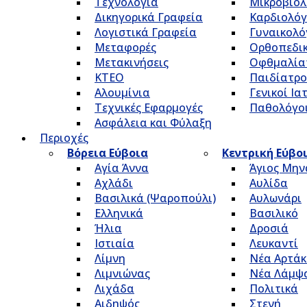
Τεχνολογία
Μικροβιολ
Δικηγορικά Γραφεία
Καρδιολόγ
Λογιστικά Γραφεία
Γυναικολό
Μεταφορές
Ορθοπεδικ
Μετακινήσεις
Οφθμαλία
ΚΤΕΟ
Παιδίατρο
Αλουμίνια
Γενικοί Ια
Τεχνικές Εφαρμογές
Παθολόγο
Ασφάλεια και Φύλαξη
Περιοχές
Βόρεια Εύβοια
Κεντρική Εύβο
Αγία Άννα
Άγιος Μην
Αχλάδι
Αυλίδα
Βασιλικά (Ψαροπούλι)
Αυλωνάρι
Ελληνικά
Βασιλικό
Ήλια
Δροσιά
Ιστιαία
Λευκαντί
Λίμνη
Νέα Αρτάκ
Λιμνιώνας
Νέα Λάμψ
Λιχάδα
Πολιτικά
Αιδηψός
Στενή