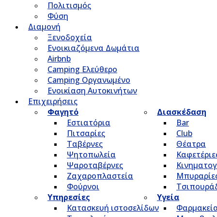
Πολιτισμός
Φύση
Διαμονή
Ξενοδοχεία
Ενοικιαζόμενα Δωμάτια
Airbnb
Camping Ελεύθερο
Camping Οργανωμένο
Ενοικίαση Αυτοκινήτων
Επιχειρήσεις
Φαγητό
Διασκέδαση
Εστιατόρια
Bar
Πιτσαρίες
Club
Ταβέρνες
Θέατρα
Ψητοπωλεία
Καφετέριε
Ψαροταβέρνες
Κινηματο
Ζαχαροπλαστεία
Μπυραρίε
Φούρνοι
Τσιπουρά
Υπηρεσίες
Υγεία
Κατασκευή ιστοσελίδων
Φαρμακεί