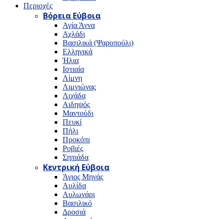
Περιοχές
Βόρεια Εύβοια
Αγία Άννα
Αχλάδι
Βασιλικά (Ψαροπούλι)
Ελληνικά
Ήλια
Ιστιαία
Λίμνη
Λιμνιώνας
Λιχάδα
Αιδηψός
Μαντούδι
Πευκί
Πήλι
Προκόπι
Ροβιές
Σηπιάδα
Κεντρική Εύβοια
Άγιος Μηνάς
Αυλίδα
Αυλωνάρι
Βασιλικό
Δροσιά