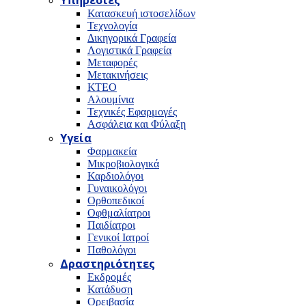
Υπηρεσίες
Κατασκευή ιστοσελίδων
Τεχνολογία
Δικηγορικά Γραφεία
Λογιστικά Γραφεία
Μεταφορές
Μετακινήσεις
ΚΤΕΟ
Αλουμίνια
Τεχνικές Εφαρμογές
Ασφάλεια και Φύλαξη
Υγεία
Φαρμακεία
Μικροβιολογικά
Καρδιολόγοι
Γυναικολόγοι
Ορθοπεδικοί
Οφθμαλίατροι
Παιδίατροι
Γενικοί Ιατροί
Παθολόγοι
Δραστηριότητες
Εκδρομές
Κατάδυση
Ορειβασία