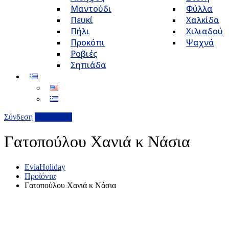
Μαντούδι
Φύλλα
Πευκί
Χαλκίδα
Πήλι
Χιλιαδού
Προκόπι
Ψαχνά
Ροβιές
Σηπιάδα
Σύνδεση
Επιχείρηση
Γατοπούλου Χανιά κ Νάσια
EviaHoliday
Προϊόντα
Γατοπούλου Χανιά κ Νάσια