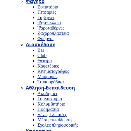
Φαγητό
Εστιατόρια
Πιτσαρίες
Ταβέρνες
Ψητοπωλεία
Ψαροταβέρνες
Ζαχαροπλαστεία
Φούρνοι
Διασκέδαση
Bar
Club
Θέατρα
Καφετέριες
Κινηματογράφος
Μπυραρίες
Τσιπουράδικα
Άθληση-Εκπαίδευση
Ακαδημίες
Γυμναστήρια
Κολυμβητήριο
Ποδηλασία
Ξένες Γλώσσες
Μέση εκπαίδευση
Σχολές πληροφορικής