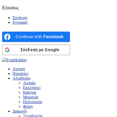
Είσοδος
Σύνδεση
Εγγραφή
Continue with
Facebook
Σύνδεση με Google
Αρχική
Παραλίες
Αξιοθέατα
Αρχαία
Εκκλησίες
Κάστρα
Μουσεία
Πολιτισμός
Φύση
Διαμονή
Ξενοδοχεία