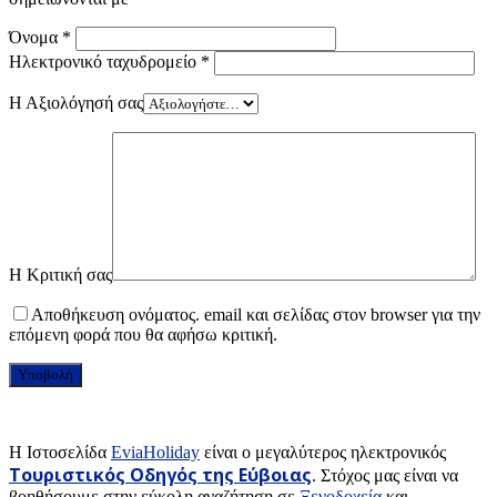
Όνομα
*
Ηλεκτρονικό ταχυδρομείο
*
Η Αξιολόγησή σας
Η Κριτική σας
Αποθήκευση ονόματος. email και σελίδας στον browser για την
επόμενη φορά που θα αφήσω κριτική.
H Ιστοσελίδα
EviaHoliday
είναι ο μεγαλύτερος ηλεκτρονικός
Τουριστικός Οδηγός της Εύβοιας
. Στόχος μας είναι να
βοηθήσουμε στην εύκολη αναζήτηση σε
Ξενοδοχεία
και