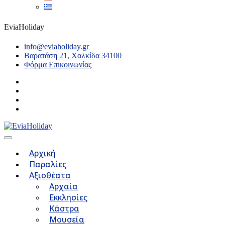
EviaHoliday
info@eviaholiday.gr
Βαρατάση 21, Χαλκίδα 34100
Φόρμα Επικοινωνίας
Αρχική
Παραλίες
Αξιοθέατα
Αρχαία
Εκκλησίες
Κάστρα
Μουσεία