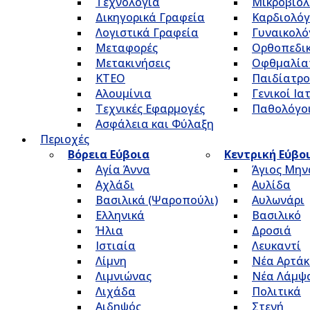
Τεχνολογία
Μικροβιολ
Δικηγορικά Γραφεία
Καρδιολόγ
Λογιστικά Γραφεία
Γυναικολό
Μεταφορές
Ορθοπεδικ
Μετακινήσεις
Οφθμαλία
ΚΤΕΟ
Παιδίατρο
Αλουμίνια
Γενικοί Ια
Τεχνικές Εφαρμογές
Παθολόγο
Ασφάλεια και Φύλαξη
Περιοχές
Βόρεια Εύβοια
Κεντρική Εύβο
Αγία Άννα
Άγιος Μην
Αχλάδι
Αυλίδα
Βασιλικά (Ψαροπούλι)
Αυλωνάρι
Ελληνικά
Βασιλικό
Ήλια
Δροσιά
Ιστιαία
Λευκαντί
Λίμνη
Νέα Αρτάκ
Λιμνιώνας
Νέα Λάμψ
Λιχάδα
Πολιτικά
Αιδηψός
Στενή