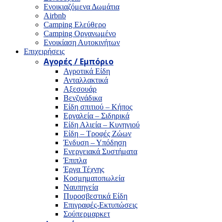
Ενοικιαζόμενα Δωμάτια
Airbnb
Camping Ελεύθερο
Camping Οργανωμένο
Ενοικίαση Αυτοκινήτων
Επιχειρήσεις
Αγορές / Εμπόριο
Αγροτικά Είδη
Ανταλλακτικά
Αξεσουάρ
Βενζινάδικα
Είδη σπιτιού – Κήπος
Εργαλεία – Σιδηρικά
Είδη Αλιεία – Κυνηγιού
Είδη – Τροφές Ζώων
Ένδυση – Υπόδηση
Ενεργειακά Συστήματα
Έπιπλα
Έργα Τέχνης
Κοσμηματοπωλεία
Ναυπηγεία
Πυροσβεστικά Είδη
Επιγραφές-Εκτυπώσεις
Σούπερμαρκετ