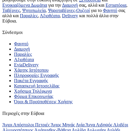
Ενοικιαζόμενα Δωμάτια
για την
Διαμονή
σας, αλλά και
Εστιατόρια
,
Ταβέρνες
,
Ψητοπωλεία
,
Ψαροταβέρνες-Ουζερί
για το
Φαγητό
σας
αλλά και
Παραλίες
,
Αξιοθέατα
,
Delivery
και πολλά άλλα στην
Εύβοια.
Σύνδεσμοι
Φαγητό
Διαμονή
Παραλίες
Αξιοθέατα
EviaDelivery
Χάρτης Ιστότοπου
Πληροφορίες Εγγραφής
Πακέτα Εγγραφής
Κατασκευή Ιστοσελίδας
Χρήσιμα Τηλέφωνα
Φόρμα Επικοινωνίας
Όροι & Προϋποθέσεις Xρήσης
Περιοχές στην Εύβοια
Άγιοι Απόστολοι Πετριές
Άγιος Μηνάς
Αγία Άννα
Αιδηψός
Αλιβέρι
Αλμυροπόταμος
Αμάρυνθος-Βάθεια
Αυλίδα
Αυλωνάρι
Αχλάδι