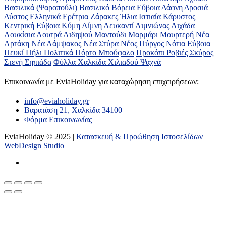
Βασιλικά (Ψαροπούλι)
Βασιλικό
Βόρεια Εύβοια
Δάφνη
Δροσιά
Δύστος
Ελληνικά
Ερέτρια
Ζάρακες
Ήλια
Ιστιαία
Κάρυστος
Κεντρική Εύβοια
Κύμη
Λίμνη
Λευκαντί
Λιμνιώνας
Λιχάδα
Λουκίσια
Λουτρά Αιδηψού
Μαντούδι
Μαρμάρι
Μουρτερή
Νέα
Αρτάκη
Νέα Λάμψακος
Νέα Στύρα
Νέος Πύργος
Νότια Εύβοια
Πευκί
Πήλι
Πολιτικά
Πόρτο Μπούφαλο
Προκόπι
Ροβιές
Σκύρος
Στενή
Σηπιάδα
Φύλλα
Χαλκίδα
Χιλιαδού
Ψαχνά
Επικοινωνία με ΕviaHoliday για καταχώρηση επιχειρήσεων:
info@eviaholiday.gr
Βαρατάση 21, Χαλκίδα 34100
Φόρμα Επικοινωνίας
EviaHoliday © 2025 |
Κατασκευή & Προώθηση Ιστοσελίδων
WebDesign Studio