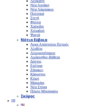
Λευκαντί
Νέα Αρτάκη
Νέα Λάμψακος
Πολιτικά
Στενή
Φύλλα
Χαλκίδα
Χιλιαδού
Ψαχνά
Νότια Εύβοια
Άγιοι Απόστολοι Πετριές
Αλιβέρι
Αλμυροπόταμος
Αμάρυνθος-Βάθεια
Δύστος
Ερέτρια
Ζάρακες
Κάρυστος
Κύμη
Μαρμάρι
Νέα Στύρα
Πόρτο Μπούφαλο
Σκύρος