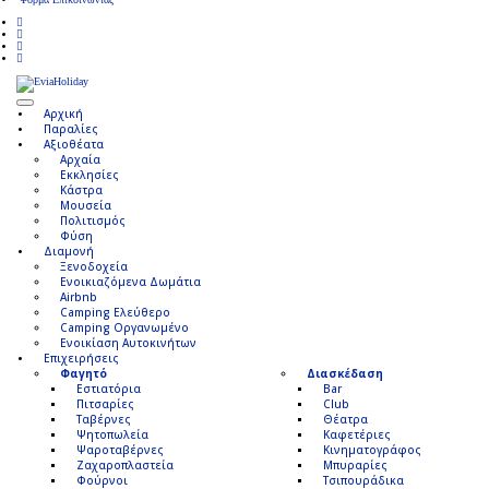
Αρχική
Παραλίες
Αξιοθέατα
Αρχαία
Εκκλησίες
Κάστρα
Μουσεία
Πολιτισμός
Φύση
Διαμονή
Ξενοδοχεία
Ενοικιαζόμενα Δωμάτια
Airbnb
Camping Ελεύθερο
Camping Οργανωμένο
Ενοικίαση Αυτοκινήτων
Επιχειρήσεις
Φαγητό
Διασκέδαση
Εστιατόρια
Bar
Πιτσαρίες
Club
Ταβέρνες
Θέατρα
Ψητοπωλεία
Καφετέριες
Ψαροταβέρνες
Κινηματογράφος
Ζαχαροπλαστεία
Μπυραρίες
Φούρνοι
Τσιπουράδικα