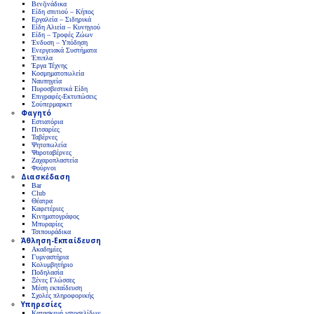
Βενζινάδικα
Είδη σπιτιού – Κήπος
Εργαλεία – Σιδηρικά
Είδη Αλιεία – Κυνηγιού
Είδη – Τροφές Ζώων
Ένδυση – Υπόδηση
Ενεργειακά Συστήματα
Έπιπλα
Έργα Τέχνης
Κοσμηματοπωλεία
Ναυπηγεία
Πυροσβεστικά Είδη
Επιγραφές-Εκτυπώσεις
Σούπερμαρκετ
Φαγητό
Εστιατόρια
Πιτσαρίες
Ταβέρνες
Ψητοπωλεία
Ψαροταβέρνες
Ζαχαροπλαστεία
Φούρνοι
Διασκέδαση
Bar
Club
Θέατρα
Καφετέριες
Κινηματογράφος
Μπυραρίες
Τσιπουράδικα
Άθληση-Εκπαίδευση
Ακαδημίες
Γυμναστήρια
Κολυμβητήριο
Ποδηλασία
Ξένες Γλώσσες
Μέση εκπαίδευση
Σχολές πληροφορικής
Υπηρεσίες
Κατασκευή ιστοσελίδων