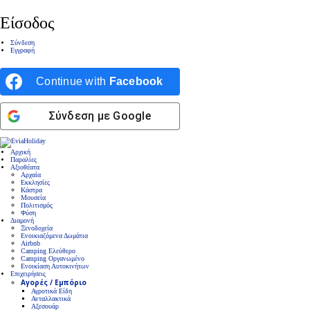
Είσοδος
Σύνδεση
Εγγραφή
Continue with
Facebook
Σύνδεση με Google
Αρχική
Παραλίες
Αξιοθέατα
Αρχαία
Εκκλησίες
Κάστρα
Μουσεία
Πολιτισμός
Φύση
Διαμονή
Ξενοδοχεία
Ενοικιαζόμενα Δωμάτια
Airbnb
Camping Ελεύθερο
Camping Οργανωμένο
Ενοικίαση Αυτοκινήτων
Επιχειρήσεις
Αγορές / Εμπόριο
Αγροτικά Είδη
Ανταλλακτικά
Αξεσουάρ