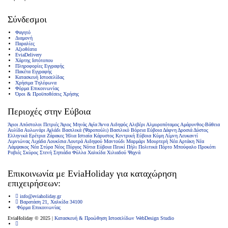
Σύνδεσμοι
Φαγητό
Διαμονή
Παραλίες
Αξιοθέατα
EviaDelivery
Χάρτης Ιστότοπου
Πληροφορίες Εγγραφής
Πακέτα Εγγραφής
Κατασκευή Ιστοσελίδας
Χρήσιμα Τηλέφωνα
Φόρμα Επικοινωνίας
Όροι & Προϋποθέσεις Xρήσης
Περιοχές στην Εύβοια
Άγιοι Απόστολοι Πετριές
Άγιος Μηνάς
Αγία Άννα
Αιδηψός
Αλιβέρι
Αλμυροπόταμος
Αμάρυνθος-Βάθεια
Αυλίδα
Αυλωνάρι
Αχλάδι
Βασιλικά (Ψαροπούλι)
Βασιλικό
Βόρεια Εύβοια
Δάφνη
Δροσιά
Δύστος
Ελληνικά
Ερέτρια
Ζάρακες
Ήλια
Ιστιαία
Κάρυστος
Κεντρική Εύβοια
Κύμη
Λίμνη
Λευκαντί
Λιμνιώνας
Λιχάδα
Λουκίσια
Λουτρά Αιδηψού
Μαντούδι
Μαρμάρι
Μουρτερή
Νέα Αρτάκη
Νέα
Λάμψακος
Νέα Στύρα
Νέος Πύργος
Νότια Εύβοια
Πευκί
Πήλι
Πολιτικά
Πόρτο Μπούφαλο
Προκόπι
Ροβιές
Σκύρος
Στενή
Σηπιάδα
Φύλλα
Χαλκίδα
Χιλιαδού
Ψαχνά
Επικοινωνία με ΕviaHoliday για καταχώρηση
επιχειρήσεων:
info@eviaholiday.gr
Βαρατάση 21, Χαλκίδα 34100
Φόρμα Επικοινωνίας
EviaHoliday © 2025 |
Κατασκευή & Προώθηση Ιστοσελίδων WebDesign Studio