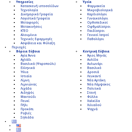
Υπηρεσίες
Υγεία
Κατασκευή ιστοσελίδων
Φαρμακεία
Τεχνολογία
Μικροβιολογικά
Δικηγορικά Γραφεία
Καρδιολόγοι
Λογιστικά Γραφεία
Γυναικολόγοι
Μεταφορές
Ορθοπεδικοί
Μετακινήσεις
Οφθμαλίατροι
ΚΤΕΟ
Παιδίατροι
Αλουμίνια
Γενικοί Ιατροί
Τεχνικές Εφαρμογές
Παθολόγοι
Ασφάλεια και Φύλαξη
Περιοχές
Βόρεια Εύβοια
Κεντρική Εύβοια
Αγία Άννα
Άγιος Μηνάς
Αχλάδι
Αυλίδα
Βασιλικά (Ψαροπούλι)
Αυλωνάρι
Ελληνικά
Βασιλικό
Ήλια
Δροσιά
Ιστιαία
Λευκαντί
Λίμνη
Νέα Αρτάκη
Λιμνιώνας
Νέα Λάμψακος
Λιχάδα
Πολιτικά
Αιδηψός
Στενή
Μαντούδι
Φύλλα
Πευκί
Χαλκίδα
Πήλι
Χιλιαδού
Προκόπι
Ψαχνά
Ροβιές
Σηπιάδα