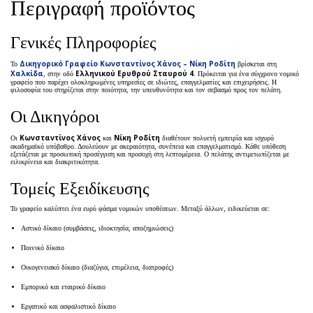
Περιγραφή προϊόντος
Γενικές Πληροφορίες
Δικηγορικό Γραφείο Κωνσταντίνος Χάνος – Νίκη Ροδίτη
Το
βρίσκεται στη
Χαλκίδα
Ελληνικού Ερυθρού Σταυρού 4
, στην οδό
. Πρόκειται για ένα σύγχρονο νομικό
γραφείο που παρέχει ολοκληρωμένες υπηρεσίες σε ιδιώτες, επαγγελματίες και επιχειρήσεις. Η
φιλοσοφία του στηρίζεται στην ποιότητα, την υπευθυνότητα και τον σεβασμό προς τον πελάτη.
Οι Δικηγόροι
Κωνσταντίνος Χάνος
Νίκη Ροδίτη
Οι
και
διαθέτουν πολυετή εμπειρία και ισχυρό
ακαδημαϊκό υπόβαθρο. Δουλεύουν με ακεραιότητα, συνέπεια και επαγγελματισμό. Κάθε υπόθεση
εξετάζεται με προσωπική προσέγγιση και προσοχή στη λεπτομέρεια. Ο πελάτης αντιμετωπίζεται με
ειλικρίνεια και διακριτικότητα.
Τομείς Εξειδίκευσης
Το γραφείο καλύπτει ένα ευρύ φάσμα νομικών υποθέσεων. Μεταξύ άλλων, ειδικεύεται σε:
Αστικό δίκαιο (συμβάσεις, ιδιοκτησία, αποζημιώσεις)
Ποινικό δίκαιο
Οικογενειακό δίκαιο (διαζύγια, επιμέλεια, διατροφές)
Εμπορικό και εταιρικό δίκαιο
Εργατικό και ασφαλιστικό δίκαιο