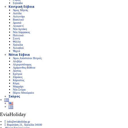
Σηπιάδα
Κεντρική Εύβοια
Άγιος Μηνάς
Αυλίδα
Αυλωνάρι
Βασιλικό
Δροσιά
Λευκαντί
Νέα Αρτάκη
Νέα Λάμψακος
Πολιτικά
Στενή
Φύλλα
Χαλκίδα
Χιλιαδού
Ψαχνά
Νότια Εύβοια
Άγιοι Απόστολοι Πετριές
Αλιβέρι
Αλμυροπόταμος
Αμάρυνθος-Βάθεια
Δύστος
Ερέτρια
Ζάρακες
Κάρυστος
Κύμη
Μαρμάρι
Νέα Στύρα
Πόρτο Μπούφαλο
Σκύρος
EviaHoliday
info@eviaholiday.gr
Βαρατάση 21, Χαλκίδα 34100
Φόρμα Επικοινωνίας