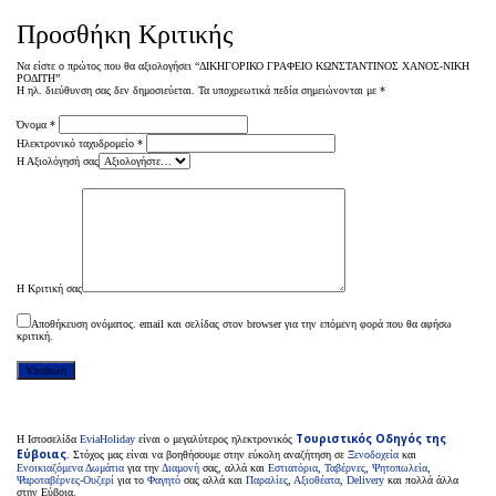
Προσθήκη Κριτικής
Να είστε ο πρώτος που θα αξιολογήσει “ΔΙΚΗΓΟΡΙΚΟ ΓΡΑΦΕΙΟ ΚΩΝΣΤΑΝΤΙΝΟΣ ΧΑΝΟΣ-ΝΙΚΗ
ΡΟΔΙΤΗ”
Η ηλ. διεύθυνση σας δεν δημοσιεύεται.
Τα υποχρεωτικά πεδία σημειώνονται με
*
Όνομα
*
Ηλεκτρονικό ταχυδρομείο
*
Η Αξιολόγησή σας
Η Κριτική σας
Αποθήκευση ονόματος. email και σελίδας στον browser για την επόμενη φορά που θα αφήσω
κριτική.
Τουριστικός Οδηγός της
H Ιστοσελίδα
EviaHoliday
είναι ο μεγαλύτερος ηλεκτρονικός
Εύβοιας
. Στόχος μας είναι να βοηθήσουμε στην εύκολη αναζήτηση σε
Ξενοδοχεία
και
Ενοικιαζόμενα Δωμάτια
για την
Διαμονή
σας, αλλά και
Εστιατόρια
,
Ταβέρνες
,
Ψητοπωλεία
,
Ψαροταβέρνες-Ουζερί
για το
Φαγητό
σας αλλά και
Παραλίες
,
Αξιοθέατα
,
Delivery
και πολλά άλλα
στην Εύβοια.