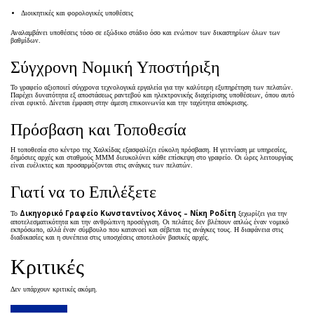
Διοικητικές και φορολογικές υποθέσεις
Αναλαμβάνει υποθέσεις τόσο σε εξώδικο στάδιο όσο και ενώπιον των δικαστηρίων όλων των
βαθμίδων.
Σύγχρονη Νομική Υποστήριξη
Το γραφείο αξιοποιεί σύγχρονα τεχνολογικά εργαλεία για την καλύτερη εξυπηρέτηση των πελατών.
Παρέχει δυνατότητα εξ αποστάσεως ραντεβού και ηλεκτρονικής διαχείρισης υποθέσεων, όπου αυτό
είναι εφικτό. Δίνεται έμφαση στην άμεση επικοινωνία και την ταχύτητα απόκρισης.
Πρόσβαση και Τοποθεσία
Η τοποθεσία στο κέντρο της Χαλκίδας εξασφαλίζει εύκολη πρόσβαση. Η γειτνίαση με υπηρεσίες,
δημόσιες αρχές και σταθμούς ΜΜΜ διευκολύνει κάθε επίσκεψη στο γραφείο. Οι ώρες λειτουργίας
είναι ευέλικτες και προσαρμόζονται στις ανάγκες των πελατών.
Γιατί να το Επιλέξετε
Δικηγορικό Γραφείο Κωνσταντίνος Χάνος – Νίκη Ροδίτη
Το
ξεχωρίζει για την
αποτελεσματικότητα και την ανθρώπινη προσέγγιση. Οι πελάτες δεν βλέπουν απλώς έναν νομικό
εκπρόσωπο, αλλά έναν σύμβουλο που κατανοεί και σέβεται τις ανάγκες τους. Η διαφάνεια στις
διαδικασίες και η συνέπεια στις υποσχέσεις αποτελούν βασικές αρχές.
Κριτικές
Δεν υπάρχουν κριτικές ακόμη.
Προσθήκη Κριτικής