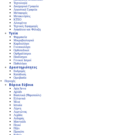
Τεχνολογία
Δικηγορικά Γραφεία
Λογιστικά Γραφεία
Μεταφορές
Μετακινήσεις
ΚΤΕΟ
Αλουμίνια
Τεχνικές Εφαρμογές
Ασφάλεια και Φύλαξη
Υγεία
Φαρμακεία
Μικροβιολογικά
Καρδιολόγοι
Γυναικολόγοι
Ορθοπεδικοί
Οφθμαλίατροι
Παιδίατροι
Γενικοί Ιατροί
Παθολόγοι
Δραστηριότητες
Εκδρομές
Κατάδυση
Ορειβασία
Περιοχές
Βόρεια Εύβοια
Αγία Άννα
Αχλάδι
Βασιλικά (Ψαροπούλι)
Ελληνικά
Ήλια
Ιστιαία
Λίμνη
Λιμνιώνας
Λιχάδα
Αιδηψός
Μαντούδι
Πευκί
Πήλι
Προκόπι
Ροβιές