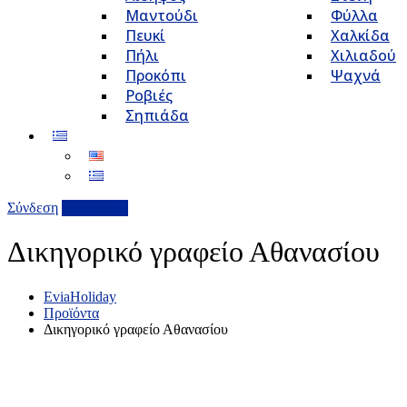
Μαντούδι
Φύλλα
Πευκί
Χαλκίδα
Πήλι
Χιλιαδού
Προκόπι
Ψαχνά
Ροβιές
Σηπιάδα
Σύνδεση
Επιχείρηση
Δικηγορικό γραφείο Αθανασίου
EviaHoliday
Προϊόντα
Δικηγορικό γραφείο Αθανασίου