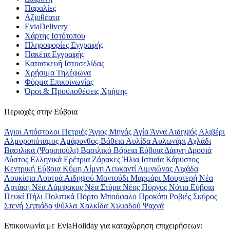
Παραλίες
Αξιοθέατα
EviaDelivery
Χάρτης Ιστότοπου
Πληροφορίες Εγγραφής
Πακέτα Εγγραφής
Κατασκευή Ιστοσελίδας
Χρήσιμα Τηλέφωνα
Φόρμα Επικοινωνίας
Όροι & Προϋποθέσεις Xρήσης
Περιοχές στην Εύβοια
Άγιοι Απόστολοι Πετριές
Άγιος Μηνάς
Αγία Άννα
Αιδηψός
Αλιβέρι
Αλμυροπόταμος
Αμάρυνθος-Βάθεια
Αυλίδα
Αυλωνάρι
Αχλάδι
Βασιλικά (Ψαροπούλι)
Βασιλικό
Βόρεια Εύβοια
Δάφνη
Δροσιά
Δύστος
Ελληνικά
Ερέτρια
Ζάρακες
Ήλια
Ιστιαία
Κάρυστος
Κεντρική Εύβοια
Κύμη
Λίμνη
Λευκαντί
Λιμνιώνας
Λιχάδα
Λουκίσια
Λουτρά Αιδηψού
Μαντούδι
Μαρμάρι
Μουρτερή
Νέα
Αρτάκη
Νέα Λάμψακος
Νέα Στύρα
Νέος Πύργος
Νότια Εύβοια
Πευκί
Πήλι
Πολιτικά
Πόρτο Μπούφαλο
Προκόπι
Ροβιές
Σκύρος
Στενή
Σηπιάδα
Φύλλα
Χαλκίδα
Χιλιαδού
Ψαχνά
Επικοινωνία με ΕviaHoliday για καταχώρηση επιχειρήσεων: