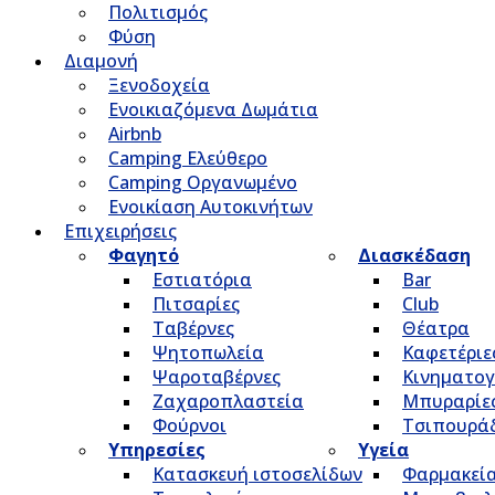
Πολιτισμός
Φύση
Διαμονή
Ξενοδοχεία
Ενοικιαζόμενα Δωμάτια
Airbnb
Camping Ελεύθερο
Camping Οργανωμένο
Ενοικίαση Αυτοκινήτων
Επιχειρήσεις
Φαγητό
Διασκέδαση
Εστιατόρια
Bar
Πιτσαρίες
Club
Ταβέρνες
Θέατρα
Ψητοπωλεία
Καφετέριε
Ψαροταβέρνες
Κινηματο
Ζαχαροπλαστεία
Μπυραρίε
Φούρνοι
Τσιπουρά
Υπηρεσίες
Υγεία
Κατασκευή ιστοσελίδων
Φαρμακεί