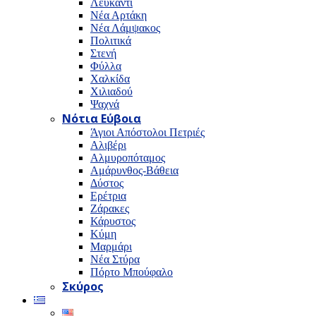
Λευκαντί
Νέα Αρτάκη
Νέα Λάμψακος
Πολιτικά
Στενή
Φύλλα
Χαλκίδα
Χιλιαδού
Ψαχνά
Νότια Εύβοια
Άγιοι Απόστολοι Πετριές
Αλιβέρι
Αλμυροπόταμος
Αμάρυνθος-Βάθεια
Δύστος
Ερέτρια
Ζάρακες
Κάρυστος
Κύμη
Μαρμάρι
Νέα Στύρα
Πόρτο Μπούφαλο
Σκύρος