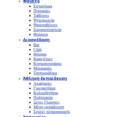
Φαγητό
Εστιατόρια
Πιτσαρίες
Ταβέρνες
Ψητοπωλεία
Ψαροταβέρνες
Ζαχαροπλαστεία
Φούρνοι
Διασκέδαση
Bar
Club
Θέατρα
Καφετέριες
Κινηματογράφος
Μπυραρίες
Τσιπουράδικα
Άθληση-Εκπαίδευση
Ακαδημίες
Γυμναστήρια
Κολυμβητήριο
Ποδηλασία
Ξένες Γλώσσες
Μέση εκπαίδευση
Σχολές πληροφορικής