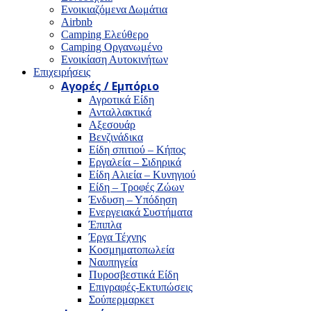
Ενοικιαζόμενα Δωμάτια
Airbnb
Camping Ελεύθερο
Camping Οργανωμένο
Ενοικίαση Αυτοκινήτων
Επιχειρήσεις
Αγορές / Εμπόριο
Αγροτικά Είδη
Ανταλλακτικά
Αξεσουάρ
Βενζινάδικα
Είδη σπιτιού – Κήπος
Εργαλεία – Σιδηρικά
Είδη Αλιεία – Κυνηγιού
Είδη – Τροφές Ζώων
Ένδυση – Υπόδηση
Ενεργειακά Συστήματα
Έπιπλα
Έργα Τέχνης
Κοσμηματοπωλεία
Ναυπηγεία
Πυροσβεστικά Είδη
Επιγραφές-Εκτυπώσεις
Σούπερμαρκετ