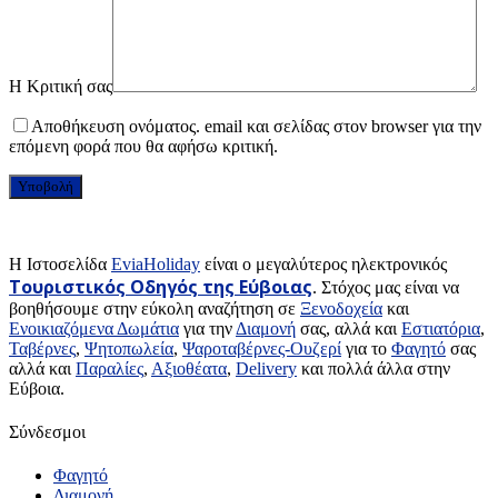
Η Κριτική σας
Αποθήκευση ονόματος. email και σελίδας στον browser για την
επόμενη φορά που θα αφήσω κριτική.
H Ιστοσελίδα
EviaHoliday
είναι ο μεγαλύτερος ηλεκτρονικός
Τουριστικός Οδηγός της Εύβοιας
. Στόχος μας είναι να
βοηθήσουμε στην εύκολη αναζήτηση σε
Ξενοδοχεία
και
Ενοικιαζόμενα Δωμάτια
για την
Διαμονή
σας, αλλά και
Εστιατόρια
,
Ταβέρνες
,
Ψητοπωλεία
,
Ψαροταβέρνες-Ουζερί
για το
Φαγητό
σας
αλλά και
Παραλίες
,
Αξιοθέατα
,
Delivery
και πολλά άλλα στην
Εύβοια.
Σύνδεσμοι
Φαγητό
Διαμονή