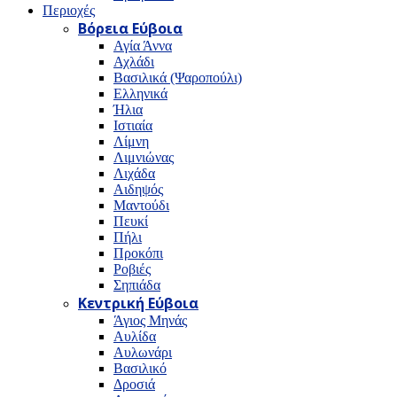
Περιοχές
Βόρεια Εύβοια
Αγία Άννα
Αχλάδι
Βασιλικά (Ψαροπούλι)
Ελληνικά
Ήλια
Ιστιαία
Λίμνη
Λιμνιώνας
Λιχάδα
Αιδηψός
Μαντούδι
Πευκί
Πήλι
Προκόπι
Ροβιές
Σηπιάδα
Κεντρική Εύβοια
Άγιος Μηνάς
Αυλίδα
Αυλωνάρι
Βασιλικό
Δροσιά