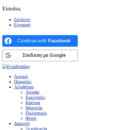
Είσοδος
Σύνδεση
Εγγραφή
Continue with
Facebook
Σύνδεση με Google
Αρχική
Παραλίες
Αξιοθέατα
Αρχαία
Εκκλησίες
Κάστρα
Μουσεία
Πολιτισμός
Φύση
Διαμονή
Ξενοδοχεία