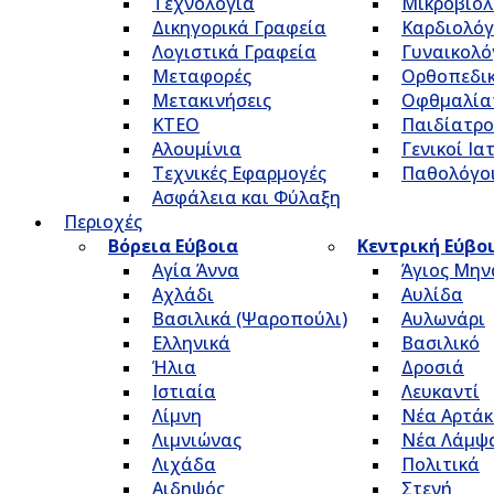
Τεχνολογία
Μικροβιολ
Δικηγορικά Γραφεία
Καρδιολόγ
Λογιστικά Γραφεία
Γυναικολό
Μεταφορές
Ορθοπεδικ
Μετακινήσεις
Οφθμαλία
ΚΤΕΟ
Παιδίατρο
Αλουμίνια
Γενικοί Ια
Τεχνικές Εφαρμογές
Παθολόγο
Ασφάλεια και Φύλαξη
Περιοχές
Βόρεια Εύβοια
Κεντρική Εύβο
Αγία Άννα
Άγιος Μην
Αχλάδι
Αυλίδα
Βασιλικά (Ψαροπούλι)
Αυλωνάρι
Ελληνικά
Βασιλικό
Ήλια
Δροσιά
Ιστιαία
Λευκαντί
Λίμνη
Νέα Αρτάκ
Λιμνιώνας
Νέα Λάμψ
Λιχάδα
Πολιτικά
Αιδηψός
Στενή