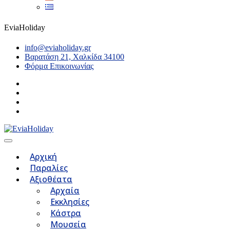
EviaHoliday
info@eviaholiday.gr
Βαρατάση 21, Χαλκίδα 34100
Φόρμα Επικοινωνίας
Αρχική
Παραλίες
Αξιοθέατα
Αρχαία
Εκκλησίες
Κάστρα
Μουσεία