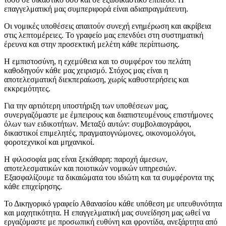
επαγγελματική μας συμπεριφορά είναι αδιαπραγμάτευτη.
Οι νομικές υποθέσεις απαιτούν συνεχή ενημέρωση και ακρίβεια
στις λεπτομέρειες. Το γραφείο μας επενδύει στη συστηματική
έρευνα και στην προσεκτική μελέτη κάθε περίπτωσης.
Η εμπιστοσύνη, η εχεμύθεια και το συμφέρον του πελάτη
καθοδηγούν κάθε μας χειρισμό. Στόχος μας είναι η
αποτελεσματική διεκπεραίωση, χωρίς καθυστερήσεις και
εκκρεμότητες.
Για την αρτιότερη υποστήριξη των υποθέσεων μας,
συνεργαζόμαστε με έμπειρους και διαπιστευμένους επιστήμονες
όλων των ειδικοτήτων. Μεταξύ αυτών: συμβολαιογράφοι,
δικαστικοί επιμελητές, πραγματογνώμονες, οικονομολόγοι,
φοροτεχνικοί και μηχανικοί.
Η φιλοσοφία μας είναι ξεκάθαρη: παροχή άμεσων,
αποτελεσματικών και ποιοτικών νομικών υπηρεσιών.
Εξασφαλίζουμε τα δικαιώματα του ιδιώτη και τα συμφέροντα της
κάθε επιχείρησης.
Το Δικηγορικό γραφείο Αθανασίου κάθε υπόθεση με υπευθυνότητα
και μαχητικότητα. Η επαγγελματική μας συνείδηση μας ωθεί να
εργαζόμαστε με προσωπική ευθύνη και φροντίδα, ανεξάρτητα από