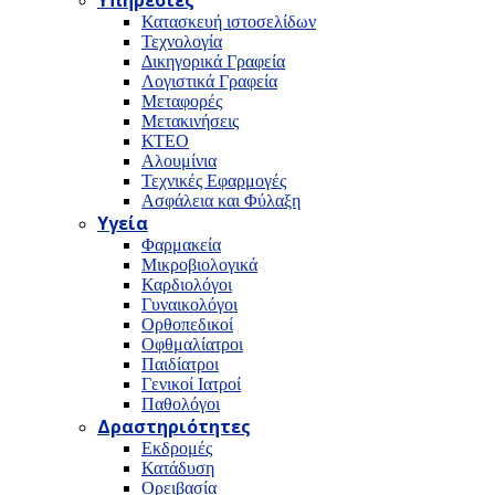
Υπηρεσίες
Κατασκευή ιστοσελίδων
Τεχνολογία
Δικηγορικά Γραφεία
Λογιστικά Γραφεία
Μεταφορές
Μετακινήσεις
ΚΤΕΟ
Αλουμίνια
Τεχνικές Εφαρμογές
Ασφάλεια και Φύλαξη
Υγεία
Φαρμακεία
Μικροβιολογικά
Καρδιολόγοι
Γυναικολόγοι
Ορθοπεδικοί
Οφθμαλίατροι
Παιδίατροι
Γενικοί Ιατροί
Παθολόγοι
Δραστηριότητες
Εκδρομές
Κατάδυση
Ορειβασία