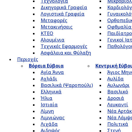
Τεχνολογία
Μικροβιολ
Δικηγορικά Γραφεία
Καρδιολόγ
Λογιστικά Γραφεία
Γυναικολό
Μεταφορές
Ορθοπεδικ
Μετακινήσεις
Οφθμαλία
ΚΤΕΟ
Παιδίατρο
Αλουμίνια
Γενικοί Ια
Τεχνικές Εφαρμογές
Παθολόγο
Ασφάλεια και Φύλαξη
Περιοχές
Βόρεια Εύβοια
Κεντρική Εύβο
Αγία Άννα
Άγιος Μην
Αχλάδι
Αυλίδα
Βασιλικά (Ψαροπούλι)
Αυλωνάρι
Ελληνικά
Βασιλικό
Ήλια
Δροσιά
Ιστιαία
Λευκαντί
Λίμνη
Νέα Αρτάκ
Λιμνιώνας
Νέα Λάμψ
Λιχάδα
Πολιτικά
Αιδηψός
Στενή