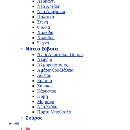
Λευκαντί
Νέα Αρτάκη
Νέα Λάμψακος
Πολιτικά
Στενή
Φύλλα
Χαλκίδα
Χιλιαδού
Ψαχνά
Νότια Εύβοια
Άγιοι Απόστολοι Πετριές
Αλιβέρι
Αλμυροπόταμος
Αμάρυνθος-Βάθεια
Δύστος
Ερέτρια
Ζάρακες
Κάρυστος
Κύμη
Μαρμάρι
Νέα Στύρα
Πόρτο Μπούφαλο
Σκύρος