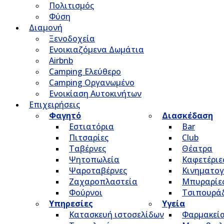
Πολιτισμός
Φύση
Διαμονή
Ξενοδοχεία
Ενοικιαζόμενα Δωμάτια
Airbnb
Camping Ελεύθερο
Camping Οργανωμένο
Ενοικίαση Αυτοκινήτων
Επιχειρήσεις
Φαγητό
Διασκέδαση
Εστιατόρια
Bar
Πιτσαρίες
Club
Ταβέρνες
Θέατρα
Ψητοπωλεία
Καφετέριε
Ψαροταβέρνες
Κινηματο
Ζαχαροπλαστεία
Μπυραρίε
Φούρνοι
Τσιπουρά
Υπηρεσίες
Υγεία
Κατασκευή ιστοσελίδων
Φαρμακεί