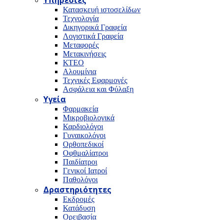
Υπηρεσίες
Κατασκευή ιστοσελίδων
Τεχνολογία
Δικηγορικά Γραφεία
Λογιστικά Γραφεία
Μεταφορές
Μετακινήσεις
ΚΤΕΟ
Αλουμίνια
Τεχνικές Εφαρμογές
Ασφάλεια και Φύλαξη
Υγεία
Φαρμακεία
Μικροβιολογικά
Καρδιολόγοι
Γυναικολόγοι
Ορθοπεδικοί
Οφθμαλίατροι
Παιδίατροι
Γενικοί Ιατροί
Παθολόγοι
Δραστηριότητες
Εκδρομές
Κατάδυση
Ορειβασία