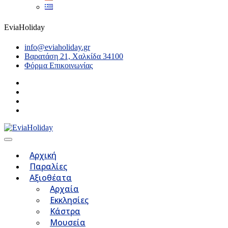
EviaHoliday
info@eviaholiday.gr
Βαρατάση 21, Χαλκίδα 34100
Φόρμα Επικοινωνίας
Αρχική
Παραλίες
Αξιοθέατα
Αρχαία
Εκκλησίες
Κάστρα
Μουσεία