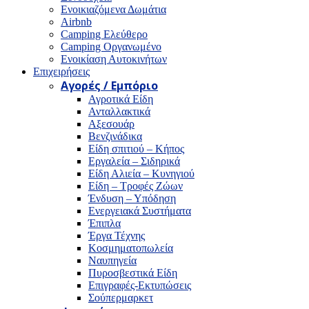
Ενοικιαζόμενα Δωμάτια
Airbnb
Camping Ελεύθερο
Camping Οργανωμένο
Ενοικίαση Αυτοκινήτων
Επιχειρήσεις
Αγορές / Εμπόριο
Αγροτικά Είδη
Ανταλλακτικά
Αξεσουάρ
Βενζινάδικα
Είδη σπιτιού – Κήπος
Εργαλεία – Σιδηρικά
Είδη Αλιεία – Κυνηγιού
Είδη – Τροφές Ζώων
Ένδυση – Υπόδηση
Ενεργειακά Συστήματα
Έπιπλα
Έργα Τέχνης
Κοσμηματοπωλεία
Ναυπηγεία
Πυροσβεστικά Είδη
Επιγραφές-Εκτυπώσεις
Σούπερμαρκετ