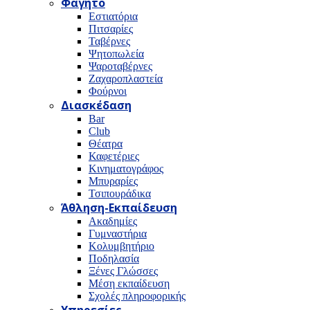
Φαγητό
Εστιατόρια
Πιτσαρίες
Ταβέρνες
Ψητοπωλεία
Ψαροταβέρνες
Ζαχαροπλαστεία
Φούρνοι
Διασκέδαση
Bar
Club
Θέατρα
Καφετέριες
Κινηματογράφος
Μπυραρίες
Τσιπουράδικα
Άθληση-Εκπαίδευση
Ακαδημίες
Γυμναστήρια
Κολυμβητήριο
Ποδηλασία
Ξένες Γλώσσες
Μέση εκπαίδευση
Σχολές πληροφορικής