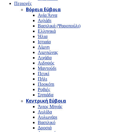
Περιοχές
Βόρεια Εύβοια
Αγία Άννα
Αχλάδι
Βασιλικά (Ψαροπούλι)
Ελληνικά
Ήλια
Ιστιαία
Λίμνη
Λιμνιώνας
Λιχάδα
Αιδηψός
Μαντούδι
Πευκί
Πήλι
Προκόπι
Ροβιές
Σηπιάδα
Κεντρική Εύβοια
Άγιος Μηνάς
Αυλίδα
Αυλωνάρι
Βασιλικό
Δροσιά