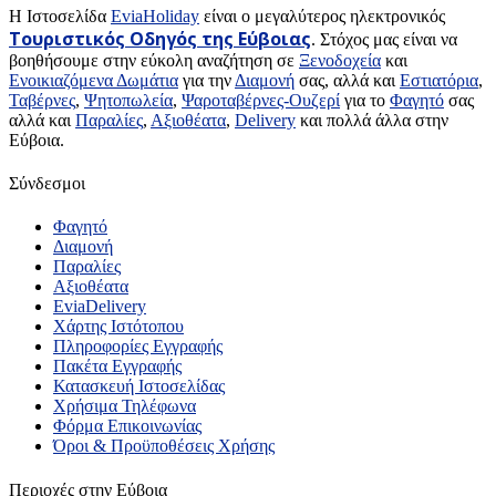
H Ιστοσελίδα
EviaHoliday
είναι ο μεγαλύτερος ηλεκτρονικός
Τουριστικός Οδηγός της Εύβοιας
. Στόχος μας είναι να
βοηθήσουμε στην εύκολη αναζήτηση σε
Ξενοδοχεία
και
Ενοικιαζόμενα Δωμάτια
για την
Διαμονή
σας, αλλά και
Εστιατόρια
,
Ταβέρνες
,
Ψητοπωλεία
,
Ψαροταβέρνες-Ουζερί
για το
Φαγητό
σας
αλλά και
Παραλίες
,
Αξιοθέατα
,
Delivery
και πολλά άλλα στην
Εύβοια.
Σύνδεσμοι
Φαγητό
Διαμονή
Παραλίες
Αξιοθέατα
EviaDelivery
Χάρτης Ιστότοπου
Πληροφορίες Εγγραφής
Πακέτα Εγγραφής
Κατασκευή Ιστοσελίδας
Χρήσιμα Τηλέφωνα
Φόρμα Επικοινωνίας
Όροι & Προϋποθέσεις Xρήσης
Περιοχές στην Εύβοια