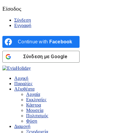
Είσοδος
Σύνδεση
Εγγραφή
Continue with
Facebook
Σύνδεση με Google
Αρχική
Παραλίες
Αξιοθέατα
Αρχαία
Εκκλησίες
Κάστρα
Μουσεία
Πολιτισμός
Φύση
Διαμονή
Ξενοδοχεία