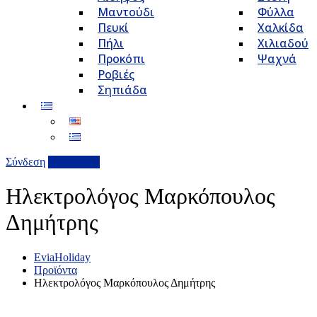
Μαντούδι
Φύλλα
Πευκί
Χαλκίδα
Πήλι
Χιλιαδού
Προκόπι
Ψαχνά
Ροβιές
Σηπιάδα
Σύνδεση
Επιχείρηση
Ηλεκτρολόγος Μαρκόπουλος
Δημήτρης
EviaHoliday
Προϊόντα
Ηλεκτρολόγος Μαρκόπουλος Δημήτρης