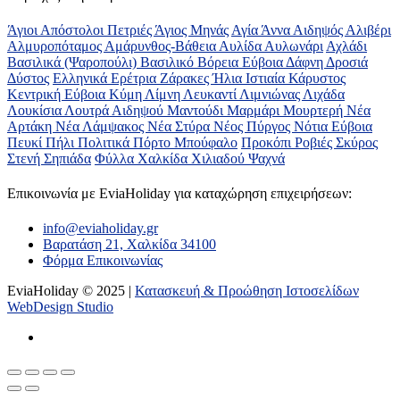
Άγιοι Απόστολοι Πετριές
Άγιος Μηνάς
Αγία Άννα
Αιδηψός
Αλιβέρι
Αλμυροπόταμος
Αμάρυνθος-Βάθεια
Αυλίδα
Αυλωνάρι
Αχλάδι
Βασιλικά (Ψαροπούλι)
Βασιλικό
Βόρεια Εύβοια
Δάφνη
Δροσιά
Δύστος
Ελληνικά
Ερέτρια
Ζάρακες
Ήλια
Ιστιαία
Κάρυστος
Κεντρική Εύβοια
Κύμη
Λίμνη
Λευκαντί
Λιμνιώνας
Λιχάδα
Λουκίσια
Λουτρά Αιδηψού
Μαντούδι
Μαρμάρι
Μουρτερή
Νέα
Αρτάκη
Νέα Λάμψακος
Νέα Στύρα
Νέος Πύργος
Νότια Εύβοια
Πευκί
Πήλι
Πολιτικά
Πόρτο Μπούφαλο
Προκόπι
Ροβιές
Σκύρος
Στενή
Σηπιάδα
Φύλλα
Χαλκίδα
Χιλιαδού
Ψαχνά
Επικοινωνία με ΕviaHoliday για καταχώρηση επιχειρήσεων:
info@eviaholiday.gr
Βαρατάση 21, Χαλκίδα 34100
Φόρμα Επικοινωνίας
EviaHoliday © 2025 |
Κατασκευή & Προώθηση Ιστοσελίδων
WebDesign Studio