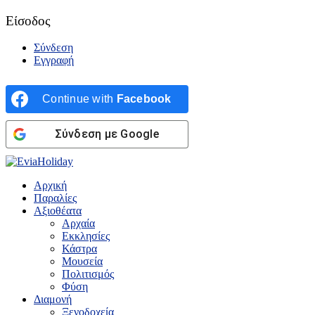
Είσοδος
Σύνδεση
Εγγραφή
Continue with
Facebook
Σύνδεση με Google
Αρχική
Παραλίες
Αξιοθέατα
Αρχαία
Εκκλησίες
Κάστρα
Μουσεία
Πολιτισμός
Φύση
Διαμονή
Ξενοδοχεία