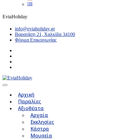
EviaHoliday
info@eviaholiday.gr
Βαρατάση 21, Χαλκίδα 34100
Φόρμα Επικοινωνίας
Αρχική
Παραλίες
Αξιοθέατα
Αρχαία
Εκκλησίες
Κάστρα
Μουσεία