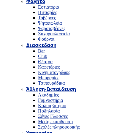
Φαγητό
Εστιατόρια
Πιτσαρίες
Ταβέρνες
Ψητοπωλεία
Ψαροταβέρνες
Ζαχαροπλαστεία
Φούρνοι
Διασκέδαση
Bar
Club
Θέατρα
Καφετέριες
Κινηματογράφος
Μπυραρίες
Τσιπουράδικα
Άθληση-Εκπαίδευση
Ακαδημίες
Γυμναστήρια
Κολυμβητήριο
Ποδηλασία
Ξένες Γλώσσες
Μέση εκπαίδευση
Σχολές πληροφορικής