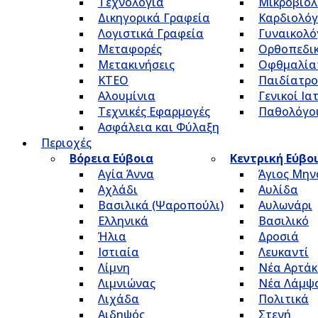
Τεχνολογία
Μικροβιολ
Δικηγορικά Γραφεία
Καρδιολόγ
Λογιστικά Γραφεία
Γυναικολό
Μεταφορές
Ορθοπεδικ
Μετακινήσεις
Οφθμαλία
ΚΤΕΟ
Παιδίατρο
Αλουμίνια
Γενικοί Ια
Τεχνικές Εφαρμογές
Παθολόγο
Ασφάλεια και Φύλαξη
Περιοχές
Βόρεια Εύβοια
Κεντρική Εύβο
Αγία Άννα
Άγιος Μην
Αχλάδι
Αυλίδα
Βασιλικά (Ψαροπούλι)
Αυλωνάρι
Ελληνικά
Βασιλικό
Ήλια
Δροσιά
Ιστιαία
Λευκαντί
Λίμνη
Νέα Αρτάκ
Λιμνιώνας
Νέα Λάμψ
Λιχάδα
Πολιτικά
Αιδηψός
Στενή