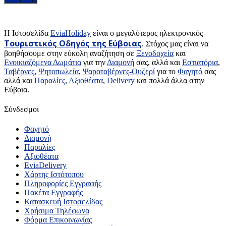
H Ιστοσελίδα
EviaHoliday
είναι ο μεγαλύτερος ηλεκτρονικός
Τουριστικός Οδηγός της Εύβοιας
. Στόχος μας είναι να
βοηθήσουμε στην εύκολη αναζήτηση σε
Ξενοδοχεία
και
Ενοικιαζόμενα Δωμάτια
για την
Διαμονή
σας, αλλά και
Εστιατόρια
,
Ταβέρνες
,
Ψητοπωλεία
,
Ψαροταβέρνες-Ουζερί
για το
Φαγητό
σας
αλλά και
Παραλίες
,
Αξιοθέατα
,
Delivery
και πολλά άλλα στην
Εύβοια.
Σύνδεσμοι
Φαγητό
Διαμονή
Παραλίες
Αξιοθέατα
EviaDelivery
Χάρτης Ιστότοπου
Πληροφορίες Εγγραφής
Πακέτα Εγγραφής
Κατασκευή Ιστοσελίδας
Χρήσιμα Τηλέφωνα
Φόρμα Επικοινωνίας