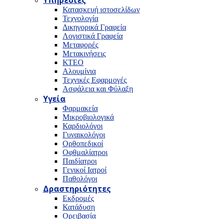
Υπηρεσίες
Κατασκευή ιστοσελίδων
Τεχνολογία
Δικηγορικά Γραφεία
Λογιστικά Γραφεία
Μεταφορές
Μετακινήσεις
ΚΤΕΟ
Αλουμίνια
Τεχνικές Εφαρμογές
Ασφάλεια και Φύλαξη
Υγεία
Φαρμακεία
Μικροβιολογικά
Καρδιολόγοι
Γυναικολόγοι
Ορθοπεδικοί
Οφθμαλίατροι
Παιδίατροι
Γενικοί Ιατροί
Παθολόγοι
Δραστηριότητες
Εκδρομές
Κατάδυση
Ορειβασία