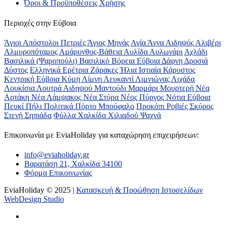
Όροι & Προϋποθέσεις Xρήσης
Περιοχές στην Εύβοια
Άγιοι Απόστολοι Πετριές
Άγιος Μηνάς
Αγία Άννα
Αιδηψός
Αλιβέρι
Αλμυροπόταμος
Αμάρυνθος-Βάθεια
Αυλίδα
Αυλωνάρι
Αχλάδι
Βασιλικά (Ψαροπούλι)
Βασιλικό
Βόρεια Εύβοια
Δάφνη
Δροσιά
Δύστος
Ελληνικά
Ερέτρια
Ζάρακες
Ήλια
Ιστιαία
Κάρυστος
Κεντρική Εύβοια
Κύμη
Λίμνη
Λευκαντί
Λιμνιώνας
Λιχάδα
Λουκίσια
Λουτρά Αιδηψού
Μαντούδι
Μαρμάρι
Μουρτερή
Νέα
Αρτάκη
Νέα Λάμψακος
Νέα Στύρα
Νέος Πύργος
Νότια Εύβοια
Πευκί
Πήλι
Πολιτικά
Πόρτο Μπούφαλο
Προκόπι
Ροβιές
Σκύρος
Στενή
Σηπιάδα
Φύλλα
Χαλκίδα
Χιλιαδού
Ψαχνά
Επικοινωνία με ΕviaHoliday για καταχώρηση επιχειρήσεων:
info@eviaholiday.gr
Βαρατάση 21, Χαλκίδα 34100
Φόρμα Επικοινωνίας
EviaHoliday © 2025 |
Κατασκευή & Προώθηση Ιστοσελίδων
WebDesign Studio