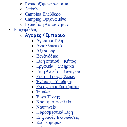
Ενοικιαζόμενα Δωμάτια
Airbnb
Camping Ελεύθερο
Camping Οργανωμένο
Ενοικίαση Αυτοκινήτων
Επιχειρήσεις
Αγορές / Εμπόριο
Αγροτικά Είδη
Ανταλλακτικά
Αξεσουάρ
Βενζινάδικα
Είδη σπιτιού – Κήπος
Εργαλεία – Σιδηρικά
Είδη Αλιεία – Κυνηγιού
Είδη – Τροφές Ζώων
Ένδυση – Υπόδηση
Ενεργειακά Συστήματα
Έπιπλα
Έργα Τέχνης
Κοσμηματοπωλεία
Ναυπηγεία
Πυροσβεστικά Είδη
Επιγραφές-Εκτυπώσεις
Σούπερμαρκετ