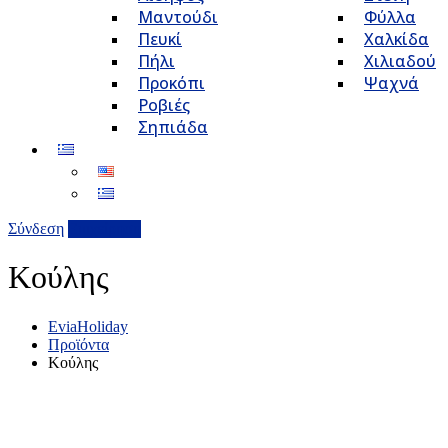
Μαντούδι
Φύλλα
Πευκί
Χαλκίδα
Πήλι
Χιλιαδού
Προκόπι
Ψαχνά
Ροβιές
Σηπιάδα
Σύνδεση
Επιχείρηση
Κούλης
EviaHoliday
Προϊόντα
Κούλης