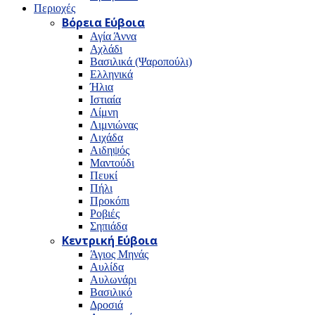
Περιοχές
Βόρεια Εύβοια
Αγία Άννα
Αχλάδι
Βασιλικά (Ψαροπούλι)
Ελληνικά
Ήλια
Ιστιαία
Λίμνη
Λιμνιώνας
Λιχάδα
Αιδηψός
Μαντούδι
Πευκί
Πήλι
Προκόπι
Ροβιές
Σηπιάδα
Κεντρική Εύβοια
Άγιος Μηνάς
Αυλίδα
Αυλωνάρι
Βασιλικό
Δροσιά