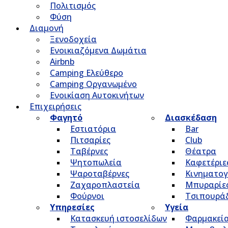
Πολιτισμός
Φύση
Διαμονή
Ξενοδοχεία
Ενοικιαζόμενα Δωμάτια
Airbnb
Camping Ελεύθερο
Camping Οργανωμένο
Ενοικίαση Αυτοκινήτων
Επιχειρήσεις
Φαγητό
Διασκέδαση
Εστιατόρια
Bar
Πιτσαρίες
Club
Ταβέρνες
Θέατρα
Ψητοπωλεία
Καφετέριε
Ψαροταβέρνες
Κινηματο
Ζαχαροπλαστεία
Μπυραρίε
Φούρνοι
Τσιπουρά
Υπηρεσίες
Υγεία
Κατασκευή ιστοσελίδων
Φαρμακεί