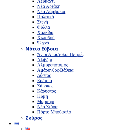
Λευκαντί
Νέα Αρτάκη
Νέα Λάμψακος
Πολιτικά
Στενή
Φύλλα
Χαλκίδα
Χιλιαδού
Ψαχνά
Νότια Εύβοια
Άγιοι Απόστολοι Πετριές
Αλιβέρι
Αλμυροπόταμος
Αμάρυνθος-Βάθεια
Δύστος
Ερέτρια
Ζάρακες
Κάρυστος
Κύμη
Μαρμάρι
Νέα Στύρα
Πόρτο Μπούφαλο
Σκύρος