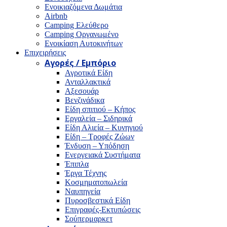
Ενοικιαζόμενα Δωμάτια
Airbnb
Camping Ελεύθερο
Camping Οργανωμένο
Ενοικίαση Αυτοκινήτων
Επιχειρήσεις
Αγορές / Εμπόριο
Αγροτικά Είδη
Ανταλλακτικά
Αξεσουάρ
Βενζινάδικα
Είδη σπιτιού – Κήπος
Εργαλεία – Σιδηρικά
Είδη Αλιεία – Κυνηγιού
Είδη – Τροφές Ζώων
Ένδυση – Υπόδηση
Ενεργειακά Συστήματα
Έπιπλα
Έργα Τέχνης
Κοσμηματοπωλεία
Ναυπηγεία
Πυροσβεστικά Είδη
Επιγραφές-Εκτυπώσεις
Σούπερμαρκετ