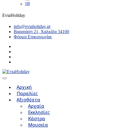
EviaHoliday
info@eviaholiday.gr
Βαρατάση 21, Χαλκίδα 34100
Φόρμα Επικοινωνίας
Αρχική
Παραλίες
Αξιοθέατα
Αρχαία
Εκκλησίες
Κάστρα
Μουσεία