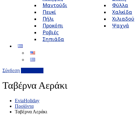
Μαντούδι
Φύλλα
Πευκί
Χαλκίδα
Πήλι
Χιλιαδού
Προκόπι
Ψαχνά
Ροβιές
Σηπιάδα
Σύνδεση
Επιχείρηση
Ταβέρνα Αεράκι
EviaHoliday
Προϊόντα
Ταβέρνα Αεράκι