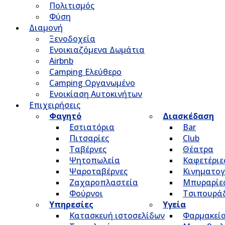
Πολιτισμός
Φύση
Διαμονή
Ξενοδοχεία
Ενοικιαζόμενα Δωμάτια
Airbnb
Camping Ελεύθερο
Camping Οργανωμένο
Ενοικίαση Αυτοκινήτων
Επιχειρήσεις
Φαγητό
Διασκέδαση
Εστιατόρια
Bar
Πιτσαρίες
Club
Ταβέρνες
Θέατρα
Ψητοπωλεία
Καφετέριε
Ψαροταβέρνες
Κινηματο
Ζαχαροπλαστεία
Μπυραρίε
Φούρνοι
Τσιπουρά
Υπηρεσίες
Υγεία
Κατασκευή ιστοσελίδων
Φαρμακεί