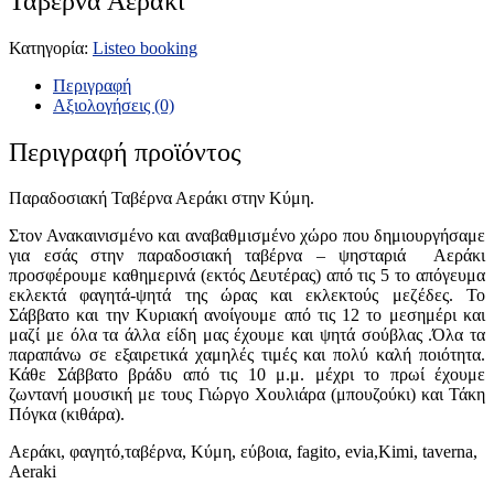
Ταβέρνα Αεράκι
Κατηγορία:
Listeo booking
Περιγραφή
Αξιολογήσεις (0)
Περιγραφή προϊόντος
Παραδοσιακή Ταβέρνα Αεράκι στην Κύμη.
Στον Ανακαινισμένο και αναβαθμισμένο χώρο που δημιουργήσαμε
για εσάς στην παραδοσιακή ταβέρνα – ψησταριά Αεράκι
προσφέρουμε καθημερινά (εκτός Δευτέρας) από τις 5 το απόγευμα
εκλεκτά φαγητά-ψητά της ώρας και εκλεκτούς μεζέδες. Το
Σάββατο και την Κυριακή ανοίγουμε από τις 12 το μεσημέρι και
μαζί με όλα τα άλλα είδη μας έχουμε και ψητά σούβλας .Όλα τα
παραπάνω σε εξαιρετικά χαμηλές τιμές και πολύ καλή ποιότητα.
Κάθε Σάββατο βράδυ από τις 10 μ.μ. μέχρι το πρωί έχουμε
ζωντανή μουσική με τους Γιώργο Χουλιάρα (μπουζούκι) και Τάκη
Πόγκα (κιθάρα).
Αεράκι, φαγητό,ταβέρνα, Κύμη, εύβοια, fagito, evia,Kimi, taverna,
Aeraki