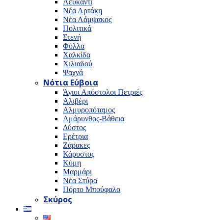
Λευκαντί
Νέα Αρτάκη
Νέα Λάμψακος
Πολιτικά
Στενή
Φύλλα
Χαλκίδα
Χιλιαδού
Ψαχνά
Νότια Εύβοια
Άγιοι Απόστολοι Πετριές
Αλιβέρι
Αλμυροπόταμος
Αμάρυνθος-Βάθεια
Δύστος
Ερέτρια
Ζάρακες
Κάρυστος
Κύμη
Μαρμάρι
Νέα Στύρα
Πόρτο Μπούφαλο
Σκύρος