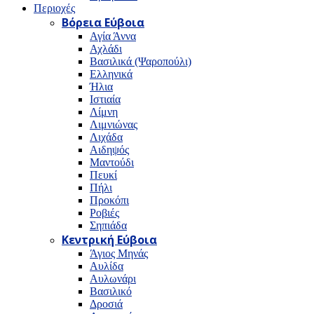
Περιοχές
Βόρεια Εύβοια
Αγία Άννα
Αχλάδι
Βασιλικά (Ψαροπούλι)
Ελληνικά
Ήλια
Ιστιαία
Λίμνη
Λιμνιώνας
Λιχάδα
Αιδηψός
Μαντούδι
Πευκί
Πήλι
Προκόπι
Ροβιές
Σηπιάδα
Κεντρική Εύβοια
Άγιος Μηνάς
Αυλίδα
Αυλωνάρι
Βασιλικό
Δροσιά