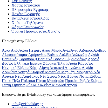
EviaDelivery
Χάρτης Ιστότοπου
Πληροφορίες Εγγραφής
Πακέτα Εγγραφής
Κατασκευή Ιστοσελίδας
Χρήσιμα Τηλέφωνα
Φόρμα Επικοινωνίας
Όροι & Προϋποθέσεις Xρήσης
Περιοχές στην Εύβοια
Άγιοι Απόστολοι Πετριές
Άγιος Μηνάς
Αγία Άννα
Αιδηψός
Αλιβέρι
Αλμυροπόταμος
Αμάρυνθος-Βάθεια
Αυλίδα
Αυλωνάρι
Αχλάδι
Βασιλικά (Ψαροπούλι)
Βασιλικό
Βόρεια Εύβοια
Δάφνη
Δροσιά
Δύστος
Ελληνικά
Ερέτρια
Ζάρακες
Ήλια
Ιστιαία
Κάρυστος
Κεντρική Εύβοια
Κύμη
Λίμνη
Λευκαντί
Λιμνιώνας
Λιχάδα
Λουκίσια
Λουτρά Αιδηψού
Μαντούδι
Μαρμάρι
Μουρτερή
Νέα
Αρτάκη
Νέα Λάμψακος
Νέα Στύρα
Νέος Πύργος
Νότια Εύβοια
Πευκί
Πήλι
Πολιτικά
Πόρτο Μπούφαλο
Προκόπι
Ροβιές
Σκύρος
Στενή
Σηπιάδα
Φύλλα
Χαλκίδα
Χιλιαδού
Ψαχνά
Επικοινωνία με ΕviaHoliday για καταχώρηση επιχειρήσεων:
info@eviaholiday.gr