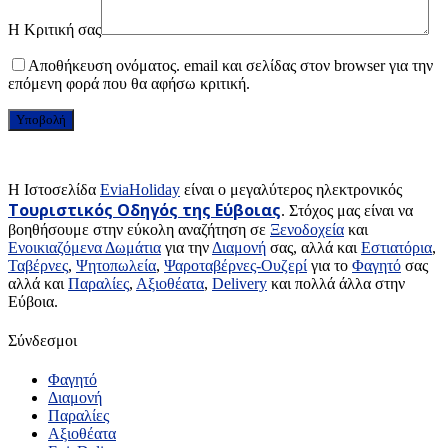
Η Κριτική σας
Αποθήκευση ονόματος. email και σελίδας στον browser για την
επόμενη φορά που θα αφήσω κριτική.
H Ιστοσελίδα
EviaHoliday
είναι ο μεγαλύτερος ηλεκτρονικός
Τουριστικός Οδηγός της Εύβοιας
. Στόχος μας είναι να
βοηθήσουμε στην εύκολη αναζήτηση σε
Ξενοδοχεία
και
Ενοικιαζόμενα Δωμάτια
για την
Διαμονή
σας, αλλά και
Εστιατόρια
,
Ταβέρνες
,
Ψητοπωλεία
,
Ψαροταβέρνες-Ουζερί
για το
Φαγητό
σας
αλλά και
Παραλίες
,
Αξιοθέατα
,
Delivery
και πολλά άλλα στην
Εύβοια.
Σύνδεσμοι
Φαγητό
Διαμονή
Παραλίες
Αξιοθέατα