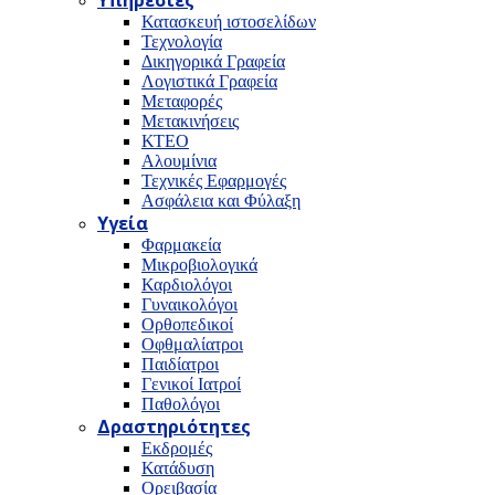
Υπηρεσίες
Κατασκευή ιστοσελίδων
Τεχνολογία
Δικηγορικά Γραφεία
Λογιστικά Γραφεία
Μεταφορές
Μετακινήσεις
ΚΤΕΟ
Αλουμίνια
Τεχνικές Εφαρμογές
Ασφάλεια και Φύλαξη
Υγεία
Φαρμακεία
Μικροβιολογικά
Καρδιολόγοι
Γυναικολόγοι
Ορθοπεδικοί
Οφθμαλίατροι
Παιδίατροι
Γενικοί Ιατροί
Παθολόγοι
Δραστηριότητες
Εκδρομές
Κατάδυση
Ορειβασία