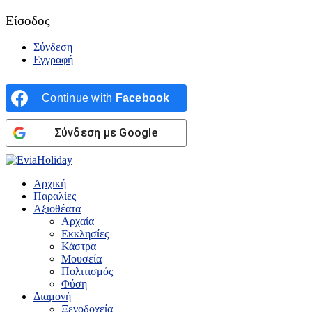
Είσοδος
Σύνδεση
Εγγραφή
Continue with
Facebook
Σύνδεση με Google
Αρχική
Παραλίες
Αξιοθέατα
Αρχαία
Εκκλησίες
Κάστρα
Μουσεία
Πολιτισμός
Φύση
Διαμονή
Ξενοδοχεία