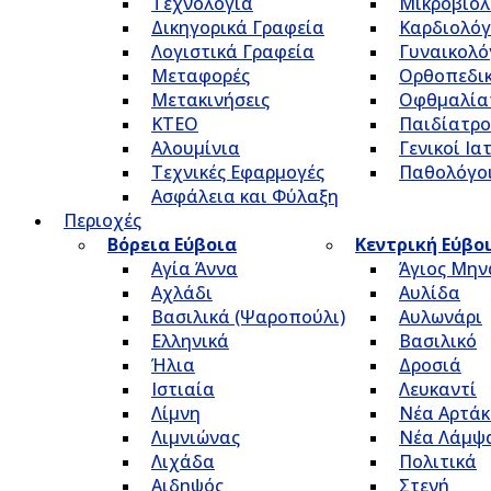
Τεχνολογία
Μικροβιολ
Δικηγορικά Γραφεία
Καρδιολόγ
Λογιστικά Γραφεία
Γυναικολό
Μεταφορές
Ορθοπεδικ
Μετακινήσεις
Οφθμαλία
ΚΤΕΟ
Παιδίατρο
Αλουμίνια
Γενικοί Ια
Τεχνικές Εφαρμογές
Παθολόγο
Ασφάλεια και Φύλαξη
Περιοχές
Βόρεια Εύβοια
Κεντρική Εύβο
Αγία Άννα
Άγιος Μην
Αχλάδι
Αυλίδα
Βασιλικά (Ψαροπούλι)
Αυλωνάρι
Ελληνικά
Βασιλικό
Ήλια
Δροσιά
Ιστιαία
Λευκαντί
Λίμνη
Νέα Αρτάκ
Λιμνιώνας
Νέα Λάμψ
Λιχάδα
Πολιτικά
Αιδηψός
Στενή