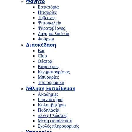
Φαγητό
Εστιατόρια
Πιτσαρίες
Ταβέρνες
Ψητοπωλεία
Ψαροταβέρνες
Ζαχαροπλαστεία
Φούρνοι
Διασκέδαση
Bar
Club
Θέατρα
Καφετέριες
Κινηματογράφος
Μπυραρίες
Τσιπουράδικα
Άθληση-Εκπαίδευση
Ακαδημίες
Γυμναστήρια
Κολυμβητήριο
Ποδηλασία
Ξένες Γλώσσες
Μέση εκπαίδευση
Σχολές πληροφορικής