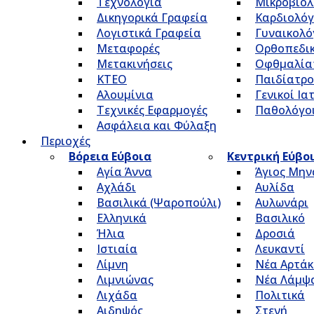
Τεχνολογία
Μικροβιολ
Δικηγορικά Γραφεία
Καρδιολόγ
Λογιστικά Γραφεία
Γυναικολό
Μεταφορές
Ορθοπεδικ
Μετακινήσεις
Οφθμαλία
ΚΤΕΟ
Παιδίατρο
Αλουμίνια
Γενικοί Ια
Τεχνικές Εφαρμογές
Παθολόγο
Ασφάλεια και Φύλαξη
Περιοχές
Βόρεια Εύβοια
Κεντρική Εύβο
Αγία Άννα
Άγιος Μην
Αχλάδι
Αυλίδα
Βασιλικά (Ψαροπούλι)
Αυλωνάρι
Ελληνικά
Βασιλικό
Ήλια
Δροσιά
Ιστιαία
Λευκαντί
Λίμνη
Νέα Αρτάκ
Λιμνιώνας
Νέα Λάμψ
Λιχάδα
Πολιτικά
Αιδηψός
Στενή