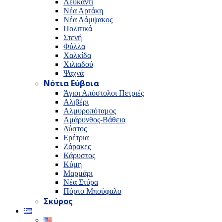
Λευκαντί
Νέα Αρτάκη
Νέα Λάμψακος
Πολιτικά
Στενή
Φύλλα
Χαλκίδα
Χιλιαδού
Ψαχνά
Νότια Εύβοια
Άγιοι Απόστολοι Πετριές
Αλιβέρι
Αλμυροπόταμος
Αμάρυνθος-Βάθεια
Δύστος
Ερέτρια
Ζάρακες
Κάρυστος
Κύμη
Μαρμάρι
Νέα Στύρα
Πόρτο Μπούφαλο
Σκύρος