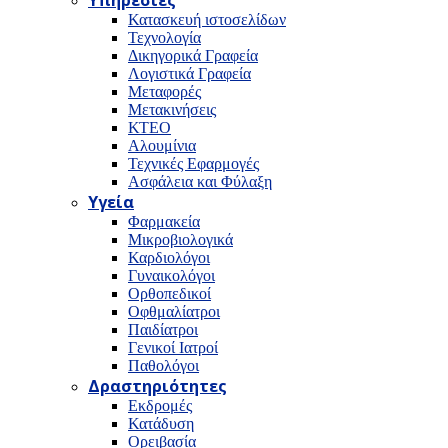
Υπηρεσίες
Κατασκευή ιστοσελίδων
Τεχνολογία
Δικηγορικά Γραφεία
Λογιστικά Γραφεία
Μεταφορές
Μετακινήσεις
ΚΤΕΟ
Αλουμίνια
Τεχνικές Εφαρμογές
Ασφάλεια και Φύλαξη
Υγεία
Φαρμακεία
Μικροβιολογικά
Καρδιολόγοι
Γυναικολόγοι
Ορθοπεδικοί
Οφθμαλίατροι
Παιδίατροι
Γενικοί Ιατροί
Παθολόγοι
Δραστηριότητες
Εκδρομές
Κατάδυση
Ορειβασία