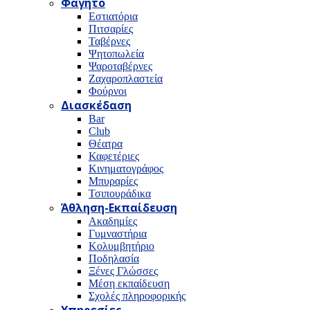
Φαγητό
Εστιατόρια
Πιτσαρίες
Ταβέρνες
Ψητοπωλεία
Ψαροταβέρνες
Ζαχαροπλαστεία
Φούρνοι
Διασκέδαση
Bar
Club
Θέατρα
Καφετέριες
Κινηματογράφος
Μπυραρίες
Τσιπουράδικα
Άθληση-Εκπαίδευση
Ακαδημίες
Γυμναστήρια
Κολυμβητήριο
Ποδηλασία
Ξένες Γλώσσες
Μέση εκπαίδευση
Σχολές πληροφορικής