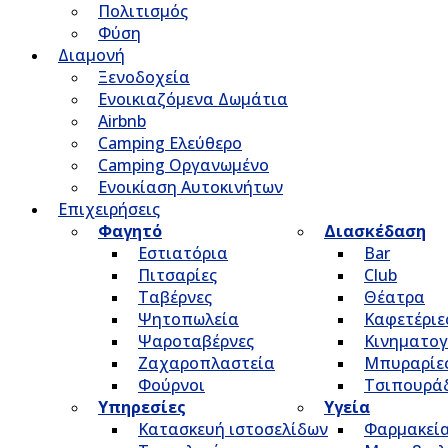
Πολιτισμός
Φύση
Διαμονή
Ξενοδοχεία
Ενοικιαζόμενα Δωμάτια
Airbnb
Camping Ελεύθερο
Camping Οργανωμένο
Ενοικίαση Αυτοκινήτων
Επιχειρήσεις
Φαγητό
Διασκέδαση
Εστιατόρια
Bar
Πιτσαρίες
Club
Ταβέρνες
Θέατρα
Ψητοπωλεία
Καφετέριε
Ψαροταβέρνες
Κινηματο
Ζαχαροπλαστεία
Μπυραρίε
Φούρνοι
Τσιπουρά
Υπηρεσίες
Υγεία
Κατασκευή ιστοσελίδων
Φαρμακεί