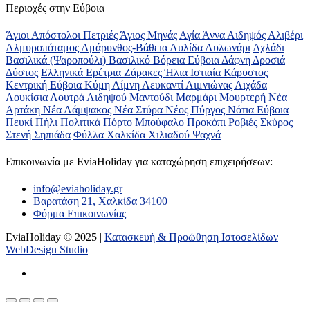
Περιοχές στην Εύβοια
Άγιοι Απόστολοι Πετριές
Άγιος Μηνάς
Αγία Άννα
Αιδηψός
Αλιβέρι
Αλμυροπόταμος
Αμάρυνθος-Βάθεια
Αυλίδα
Αυλωνάρι
Αχλάδι
Βασιλικά (Ψαροπούλι)
Βασιλικό
Βόρεια Εύβοια
Δάφνη
Δροσιά
Δύστος
Ελληνικά
Ερέτρια
Ζάρακες
Ήλια
Ιστιαία
Κάρυστος
Κεντρική Εύβοια
Κύμη
Λίμνη
Λευκαντί
Λιμνιώνας
Λιχάδα
Λουκίσια
Λουτρά Αιδηψού
Μαντούδι
Μαρμάρι
Μουρτερή
Νέα
Αρτάκη
Νέα Λάμψακος
Νέα Στύρα
Νέος Πύργος
Νότια Εύβοια
Πευκί
Πήλι
Πολιτικά
Πόρτο Μπούφαλο
Προκόπι
Ροβιές
Σκύρος
Στενή
Σηπιάδα
Φύλλα
Χαλκίδα
Χιλιαδού
Ψαχνά
Επικοινωνία με ΕviaHoliday για καταχώρηση επιχειρήσεων:
info@eviaholiday.gr
Βαρατάση 21, Χαλκίδα 34100
Φόρμα Επικοινωνίας
EviaHoliday © 2025 |
Κατασκευή & Προώθηση Ιστοσελίδων
WebDesign Studio