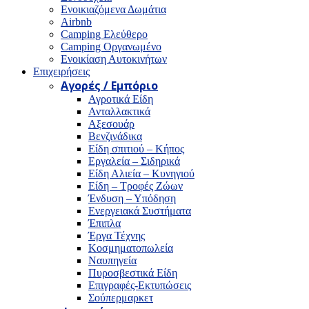
Ενοικιαζόμενα Δωμάτια
Airbnb
Camping Ελεύθερο
Camping Οργανωμένο
Ενοικίαση Αυτοκινήτων
Επιχειρήσεις
Αγορές / Εμπόριο
Αγροτικά Είδη
Ανταλλακτικά
Αξεσουάρ
Βενζινάδικα
Είδη σπιτιού – Κήπος
Εργαλεία – Σιδηρικά
Είδη Αλιεία – Κυνηγιού
Είδη – Τροφές Ζώων
Ένδυση – Υπόδηση
Ενεργειακά Συστήματα
Έπιπλα
Έργα Τέχνης
Κοσμηματοπωλεία
Ναυπηγεία
Πυροσβεστικά Είδη
Επιγραφές-Εκτυπώσεις
Σούπερμαρκετ