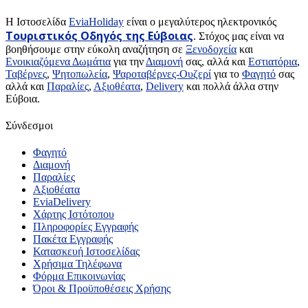
H Ιστοσελίδα
EviaHoliday
είναι ο μεγαλύτερος ηλεκτρονικός
Τουριστικός Οδηγός της Εύβοιας
. Στόχος μας είναι να
βοηθήσουμε στην εύκολη αναζήτηση σε
Ξενοδοχεία
και
Ενοικιαζόμενα Δωμάτια
για την
Διαμονή
σας, αλλά και
Εστιατόρια
,
Ταβέρνες
,
Ψητοπωλεία
,
Ψαροταβέρνες-Ουζερί
για το
Φαγητό
σας
αλλά και
Παραλίες
,
Αξιοθέατα
,
Delivery
και πολλά άλλα στην
Εύβοια.
Σύνδεσμοι
Φαγητό
Διαμονή
Παραλίες
Αξιοθέατα
EviaDelivery
Χάρτης Ιστότοπου
Πληροφορίες Εγγραφής
Πακέτα Εγγραφής
Κατασκευή Ιστοσελίδας
Χρήσιμα Τηλέφωνα
Φόρμα Επικοινωνίας
Όροι & Προϋποθέσεις Xρήσης