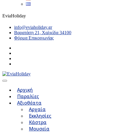
EviaHoliday
info@eviaholiday.gr
Βαρατάση 21, Χαλκίδα 34100
Φόρμα Επικοινωνίας
Αρχική
Παραλίες
Αξιοθέατα
Αρχαία
Εκκλησίες
Κάστρα
Μουσεία