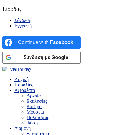
Είσοδος
Σύνδεση
Εγγραφή
Continue with
Facebook
Σύνδεση με Google
Αρχική
Παραλίες
Αξιοθέατα
Αρχαία
Εκκλησίες
Κάστρα
Μουσεία
Πολιτισμός
Φύση
Διαμονή
Ξενοδοχεία