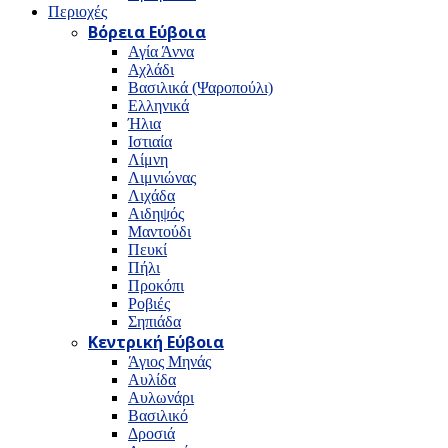
Περιοχές
Βόρεια Εύβοια
Αγία Άννα
Αχλάδι
Βασιλικά (Ψαροπούλι)
Ελληνικά
Ήλια
Ιστιαία
Λίμνη
Λιμνιώνας
Λιχάδα
Αιδηψός
Μαντούδι
Πευκί
Πήλι
Προκόπι
Ροβιές
Σηπιάδα
Κεντρική Εύβοια
Άγιος Μηνάς
Αυλίδα
Αυλωνάρι
Βασιλικό
Δροσιά