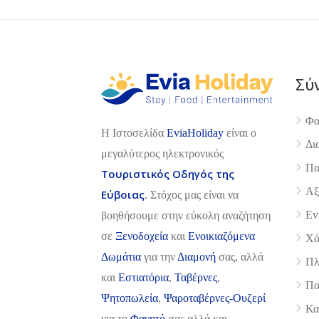
Σύ
Φα
H Ιστοσελίδα
EviaHoliday
είναι ο
Δι
μεγαλύτερος ηλεκτρονικός
Πα
Τουριστικός Οδηγός της
Αξ
Εύβοιας
. Στόχος μας είναι να
Ev
βοηθήσουμε στην εύκολη αναζήτηση
σε
Ξενοδοχεία
και
Ενοικιαζόμενα
Χά
Δωμάτια
για την
Διαμονή
σας, αλλά
Πλ
και
Εστιατόρια
,
Ταβέρνες
,
Πα
Ψητοπωλεία
,
Ψαροταβέρνες-Ουζερί
Κα
για το
Φαγητό
σας αλλά και