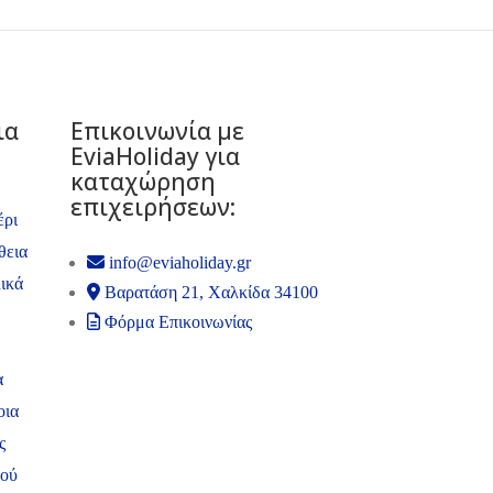
ια
Επικοινωνία με
ΕviaHoliday για
καταχώρηση
επιχειρήσεων:
έρι
θεια
info@eviaholiday.gr
ικά
Βαρατάση 21, Χαλκίδα 34100
Φόρμα Επικοινωνίας
α
οια
ς
ψού