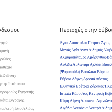
νδεσμοι
Περιοχές στην Εύβο
γητό
Άγιοι Απόστολοι Πετριές
Άγιος
Μηνάς
Αγία Άννα
Αιδηψός
Αλιβ
αμονή
Αλμυροπόταμος
Αμάρυνθος-Βά
ραλίες
Αυλίδα
Αυλωνάρι
Αχλάδι
Βασιλ
ιοθέατα
(Ψαροπούλι)
Βασιλικό
Βόρεια
iaDelivery
Εύβοια
Δάφνη
Δροσιά
Δύστος
ρτης Ιστότοπου
Ελληνικά
Ερέτρια
Ζάρακες
Ήλι
ηροφορίες Εγγραφής
Ιστιαία
Κάρυστος
Κεντρική Εύβ
κέτα Εγγραφής
Κύμη
Λίμνη
Λευκαντί
Λιμνιώνα
Λιχάδα
Λουκίσια
Λουτρά Αιδη
τασκευή Ιστοσελίδας