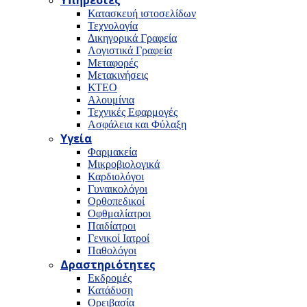
Υπηρεσίες
Κατασκευή ιστοσελίδων
Τεχνολογία
Δικηγορικά Γραφεία
Λογιστικά Γραφεία
Μεταφορές
Μετακινήσεις
ΚΤΕΟ
Αλουμίνια
Τεχνικές Εφαρμογές
Ασφάλεια και Φύλαξη
Υγεία
Φαρμακεία
Μικροβιολογικά
Καρδιολόγοι
Γυναικολόγοι
Ορθοπεδικοί
Οφθμαλίατροι
Παιδίατροι
Γενικοί Ιατροί
Παθολόγοι
Δραστηριότητες
Εκδρομές
Κατάδυση
Ορειβασία