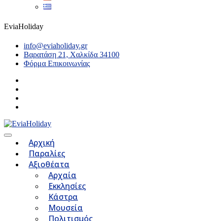
EviaHoliday
info@eviaholiday.gr
Βαρατάση 21, Χαλκίδα 34100
Φόρμα Επικοινωνίας
Αρχική
Παραλίες
Αξιοθέατα
Αρχαία
Εκκλησίες
Κάστρα
Μουσεία
Πολιτισμός