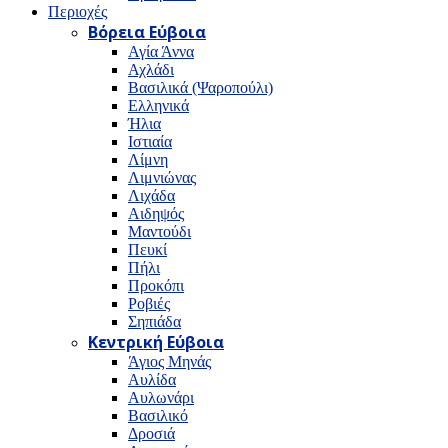
Περιοχές
Βόρεια Εύβοια
Αγία Άννα
Αχλάδι
Βασιλικά (Ψαροπούλι)
Ελληνικά
Ήλια
Ιστιαία
Λίμνη
Λιμνιώνας
Λιχάδα
Αιδηψός
Μαντούδι
Πευκί
Πήλι
Προκόπι
Ροβιές
Σηπιάδα
Κεντρική Εύβοια
Άγιος Μηνάς
Αυλίδα
Αυλωνάρι
Βασιλικό
Δροσιά