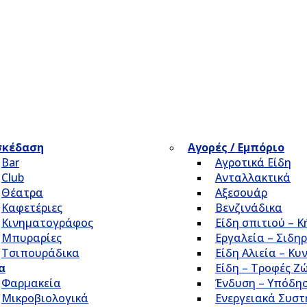
σκέδαση
Αγορές / Εμπόριο
Bar
Αγροτικά Είδη
Club
Ανταλλακτικά
Θέατρα
Αξεσουάρ
Καφετέριες
Βενζινάδικα
Κινηματογράφος
Είδη σπιτιού – 
Μπυραρίες
Εργαλεία – Σιδηρ
Τσιπουράδικα
Είδη Αλιεία – Κυ
α
Είδη – Τροφές Ζ
Φαρμακεία
Ένδυση – Υπόδη
Μικροβιολογικά
Ενεργειακά Συσ