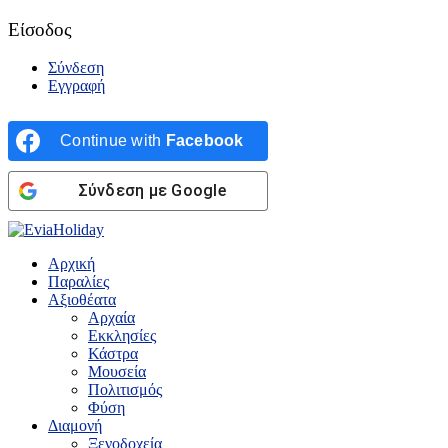
Είσοδος
Σύνδεση
Εγγραφή
Continue with
Facebook
Σύνδεση με Google
Αρχική
Παραλίες
Αξιοθέατα
Αρχαία
Εκκλησίες
Κάστρα
Μουσεία
Πολιτισμός
Φύση
Διαμονή
Ξενοδοχεία