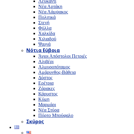
Λευκαντί
Νέα Αρτάκη
Νέα Λάμψακος
Πολιτικά
Στενή
Φύλλα
Χαλκίδα
Χιλιαδού
Ψαχνά
Νότια Εύβοια
Άγιοι Απόστολοι Πετριές
Αλιβέρι
Αλμυροπόταμος
Αμάρυνθος-Βάθεια
Δύστος
Ερέτρια
Ζάρακες
Κάρυστος
Κύμη
Μαρμάρι
Νέα Στύρα
Πόρτο Μπούφαλο
Σκύρος