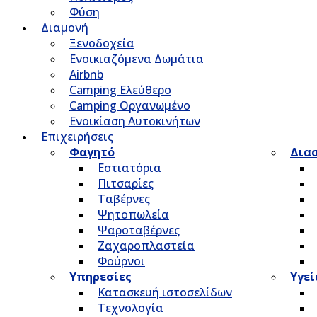
Φύση
Διαμονή
Ξενοδοχεία
Ενοικιαζόμενα Δωμάτια
Airbnb
Camping Ελεύθερο
Camping Οργανωμένο
Ενοικίαση Αυτοκινήτων
Επιχειρήσεις
Φαγητό
Δια
Εστιατόρια
Πιτσαρίες
Ταβέρνες
Ψητοπωλεία
Ψαροταβέρνες
Ζαχαροπλαστεία
Φούρνοι
Υπηρεσίες
Υγεί
Κατασκευή ιστοσελίδων
Τεχνολογία