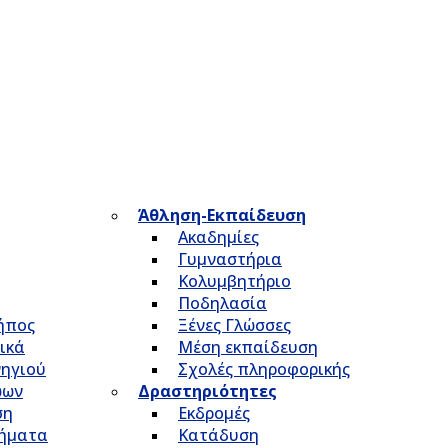
Άθληση-Εκπαίδευση
Ακαδημίες
Γυμναστήρια
Κολυμβητήριο
Ποδηλασία
Κήπος
Ξένες Γλώσσες
ικά
Μέση εκπαίδευση
νηγιού
Σχολές πληροφορικής
ώων
Δραστηριότητες
ση
Εκδρομές
τήματα
Κατάδυση