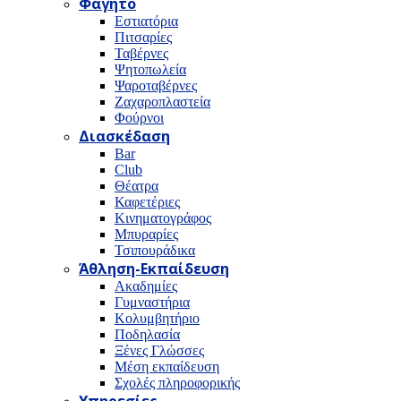
Φαγητό
Εστιατόρια
Πιτσαρίες
Ταβέρνες
Ψητοπωλεία
Ψαροταβέρνες
Ζαχαροπλαστεία
Φούρνοι
Διασκέδαση
Bar
Club
Θέατρα
Καφετέριες
Κινηματογράφος
Μπυραρίες
Τσιπουράδικα
Άθληση-Εκπαίδευση
Ακαδημίες
Γυμναστήρια
Κολυμβητήριο
Ποδηλασία
Ξένες Γλώσσες
Μέση εκπαίδευση
Σχολές πληροφορικής