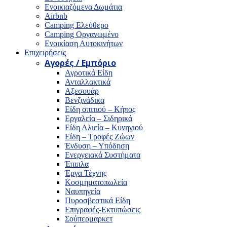
Ενοικιαζόμενα Δωμάτια
Airbnb
Camping Ελεύθερο
Camping Οργανωμένο
Ενοικίαση Αυτοκινήτων
Επιχειρήσεις
Αγορές / Εμπόριο
Αγροτικά Είδη
Ανταλλακτικά
Αξεσουάρ
Βενζινάδικα
Είδη σπιτιού – Κήπος
Εργαλεία – Σιδηρικά
Είδη Αλιεία – Κυνηγιού
Είδη – Τροφές Ζώων
Ένδυση – Υπόδηση
Ενεργειακά Συστήματα
Έπιπλα
Έργα Τέχνης
Κοσμηματοπωλεία
Ναυπηγεία
Πυροσβεστικά Είδη
Επιγραφές-Εκτυπώσεις
Σούπερμαρκετ