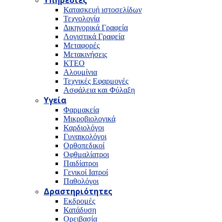
Υπηρεσίες
Κατασκευή ιστοσελίδων
Τεχνολογία
Δικηγορικά Γραφεία
Λογιστικά Γραφεία
Μεταφορές
Μετακινήσεις
ΚΤΕΟ
Αλουμίνια
Τεχνικές Εφαρμογές
Ασφάλεια και Φύλαξη
Υγεία
Φαρμακεία
Μικροβιολογικά
Καρδιολόγοι
Γυναικολόγοι
Ορθοπεδικοί
Οφθμαλίατροι
Παιδίατροι
Γενικοί Ιατροί
Παθολόγοι
Δραστηριότητες
Εκδρομές
Κατάδυση
Ορειβασία