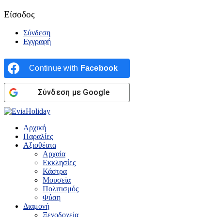
Είσοδος
Σύνδεση
Εγγραφή
Continue with
Facebook
Σύνδεση με Google
Αρχική
Παραλίες
Αξιοθέατα
Αρχαία
Εκκλησίες
Κάστρα
Μουσεία
Πολιτισμός
Φύση
Διαμονή
Ξενοδοχεία