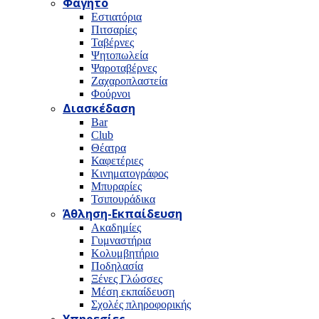
Φαγητό
Εστιατόρια
Πιτσαρίες
Ταβέρνες
Ψητοπωλεία
Ψαροταβέρνες
Ζαχαροπλαστεία
Φούρνοι
Διασκέδαση
Bar
Club
Θέατρα
Καφετέριες
Κινηματογράφος
Μπυραρίες
Τσιπουράδικα
Άθληση-Εκπαίδευση
Ακαδημίες
Γυμναστήρια
Κολυμβητήριο
Ποδηλασία
Ξένες Γλώσσες
Μέση εκπαίδευση
Σχολές πληροφορικής