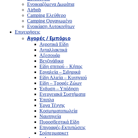
Ενοικιαζόμενα Δωμάτια
Airbnb
Camping Ελεύθερο
Camping Οργανωμένο
Ενοικίαση Αυτοκινήτων
Επιχειρήσεις
Αγορές / Εμπόριο
Αγροτικά Είδη
Ανταλλακτικά
Αξεσουάρ
Βενζινάδικα
Είδη σπιτιού – Κήπος
Εργαλεία – Σιδηρικά
Είδη Αλιεία – Κυνηγιού
Είδη – Τροφές Ζώων
Ένδυση – Υπόδηση
Ενεργειακά Συστήματα
Έπιπλα
Έργα Τέχνης
Κοσμηματοπωλεία
Ναυπηγεία
Πυροσβεστικά Είδη
Επιγραφές-Εκτυπώσεις
Σούπερμαρκετ