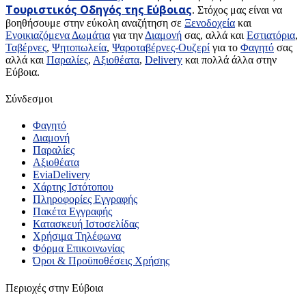
Τουριστικός Οδηγός της Εύβοιας
. Στόχος μας είναι να
βοηθήσουμε στην εύκολη αναζήτηση σε
Ξενοδοχεία
και
Ενοικιαζόμενα Δωμάτια
για την
Διαμονή
σας, αλλά και
Εστιατόρια
,
Ταβέρνες
,
Ψητοπωλεία
,
Ψαροταβέρνες-Ουζερί
για το
Φαγητό
σας
αλλά και
Παραλίες
,
Αξιοθέατα
,
Delivery
και πολλά άλλα στην
Εύβοια.
Σύνδεσμοι
Φαγητό
Διαμονή
Παραλίες
Αξιοθέατα
EviaDelivery
Χάρτης Ιστότοπου
Πληροφορίες Εγγραφής
Πακέτα Εγγραφής
Κατασκευή Ιστοσελίδας
Χρήσιμα Τηλέφωνα
Φόρμα Επικοινωνίας
Όροι & Προϋποθέσεις Xρήσης
Περιοχές στην Εύβοια