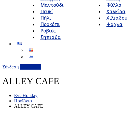
Μαντούδι
Φύλλα
Πευκί
Χαλκίδα
Πήλι
Χιλιαδού
Προκόπι
Ψαχνά
Ροβιές
Σηπιάδα
Σύνδεση
Επιχείρηση
ALLEY CAFE
EviaHoliday
Προϊόντα
ALLEY CAFE