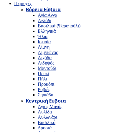
Περιοχές
Βόρεια Εύβοια
Αγία Άννα
Αχλάδι
Βασιλικά (Ψαροπούλι)
Ελληνικά
Ήλια
Ιστιαία
Λίμνη
Λιμνιώνας
Λιχάδα
Αιδηψός
Μαντούδι
Πευκί
Πήλι
Προκόπι
Ροβιές
Σηπιάδα
Κεντρική Εύβοια
Άγιος Μηνάς
Αυλίδα
Αυλωνάρι
Βασιλικό
Δροσιά