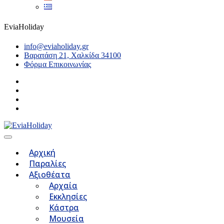
EviaHoliday
info@eviaholiday.gr
Βαρατάση 21, Χαλκίδα 34100
Φόρμα Επικοινωνίας
Αρχική
Παραλίες
Αξιοθέατα
Αρχαία
Εκκλησίες
Κάστρα
Μουσεία