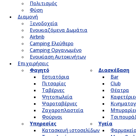
Πολιτισμός
Φύση
Διαμονή
Ξενοδοχεία
Ενοικιαζόμενα Δωμάτια
Airbnb
Camping Ελεύθερο
Camping Οργανωμένο
Ενοικίαση Αυτοκινήτων
Επιχειρήσεις
Φαγητό
Διασκέδαση
Εστιατόρια
Bar
Πιτσαρίες
Club
Ταβέρνες
Θέατρα
Ψητοπωλεία
Καφετέριε
Ψαροταβέρνες
Κινηματο
Ζαχαροπλαστεία
Μπυραρίε
Φούρνοι
Τσιπουρά
Υπηρεσίες
Υγεία
Κατασκευή ιστοσελίδων
Φαρμακεί