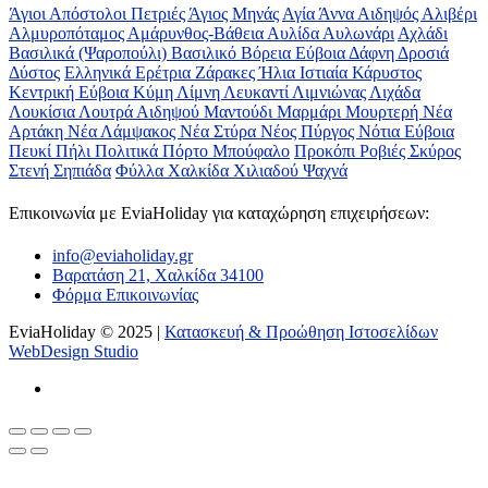
Άγιοι Απόστολοι Πετριές
Άγιος Μηνάς
Αγία Άννα
Αιδηψός
Αλιβέρι
Αλμυροπόταμος
Αμάρυνθος-Βάθεια
Αυλίδα
Αυλωνάρι
Αχλάδι
Βασιλικά (Ψαροπούλι)
Βασιλικό
Βόρεια Εύβοια
Δάφνη
Δροσιά
Δύστος
Ελληνικά
Ερέτρια
Ζάρακες
Ήλια
Ιστιαία
Κάρυστος
Κεντρική Εύβοια
Κύμη
Λίμνη
Λευκαντί
Λιμνιώνας
Λιχάδα
Λουκίσια
Λουτρά Αιδηψού
Μαντούδι
Μαρμάρι
Μουρτερή
Νέα
Αρτάκη
Νέα Λάμψακος
Νέα Στύρα
Νέος Πύργος
Νότια Εύβοια
Πευκί
Πήλι
Πολιτικά
Πόρτο Μπούφαλο
Προκόπι
Ροβιές
Σκύρος
Στενή
Σηπιάδα
Φύλλα
Χαλκίδα
Χιλιαδού
Ψαχνά
Επικοινωνία με ΕviaHoliday για καταχώρηση επιχειρήσεων:
info@eviaholiday.gr
Βαρατάση 21, Χαλκίδα 34100
Φόρμα Επικοινωνίας
EviaHoliday © 2025 |
Κατασκευή & Προώθηση Ιστοσελίδων
WebDesign Studio