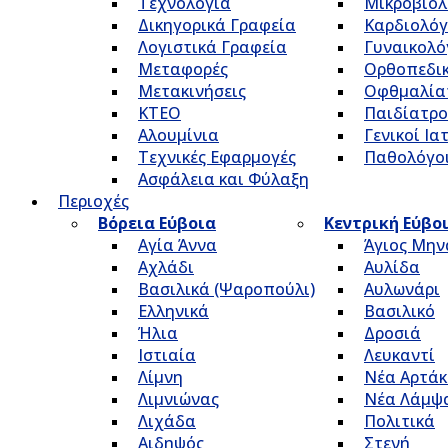
Τεχνολογία
Μικροβιολ
Δικηγορικά Γραφεία
Καρδιολόγ
Λογιστικά Γραφεία
Γυναικολό
Μεταφορές
Ορθοπεδικ
Μετακινήσεις
Οφθμαλία
ΚΤΕΟ
Παιδίατρο
Αλουμίνια
Γενικοί Ια
Τεχνικές Εφαρμογές
Παθολόγο
Ασφάλεια και Φύλαξη
Περιοχές
Βόρεια Εύβοια
Κεντρική Εύβο
Αγία Άννα
Άγιος Μην
Αχλάδι
Αυλίδα
Βασιλικά (Ψαροπούλι)
Αυλωνάρι
Ελληνικά
Βασιλικό
Ήλια
Δροσιά
Ιστιαία
Λευκαντί
Λίμνη
Νέα Αρτάκ
Λιμνιώνας
Νέα Λάμψ
Λιχάδα
Πολιτικά
Αιδηψός
Στενή