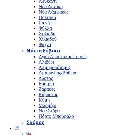
Λευκαντί
Νέα Αρτάκη
Νέα Λάμψακος
Πολιτικά
Στενή
Φύλλα
Χαλκίδα
Χιλιαδού
Ψαχνά
Νότια Εύβοια
Άγιοι Απόστολοι Πετριές
Αλιβέρι
Αλμυροπόταμος
Αμάρυνθος-Βάθεια
Δύστος
Ερέτρια
Ζάρακες
Κάρυστος
Κύμη
Μαρμάρι
Νέα Στύρα
Πόρτο Μπούφαλο
Σκύρος