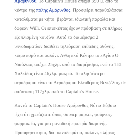
Αμαρύνθου
. To Captain’s House απέχει 350 μ. από το
κέντρο της
πόλης Αμάρυνθος.
Προσφέρει παραθαλάσσια
καταλύματα με κήπο, βεράντα, ιδιωτική παραλία και
δωρεάν WiFi. Οι επισκέπτες έχουν πρόσβαση σε πλήρως
εξοπλισμένη κουζίνα. Αυτό το διαμέρισμα 2
υπνοδωματίων διαθέτει τηλεόραση επίπεδης οθόνης,
κλιματισμό και σαλόνι. Αθλητικό Κέντρο του Αγίου Ο
Νικόλαος απέχει 25χλμ. από το διαμέρισμα, ενώ το ΤΕΙ
Χαλκίδας είναι 46χλμ. μακριά. Το πλησιέστερο
αεροδρόμιο είναι το Αεροδρόμιο Ελευθέριος Βενιζέλος, σε
απόσταση 117χλμ. από το Captain’s House.
Κοντά το Captain’s House Αμάρυνθος Νότια Εύβοια
έχει ότι χρειάζεστε όπως σουπερ μαρκετ, φούρνος,
φαρμακεία, για μια μοναδική εμπειρία διαμονής.
Προσφέρει κήπο, δύο υπνοδωμάτια, σαλόνι, πλήρως