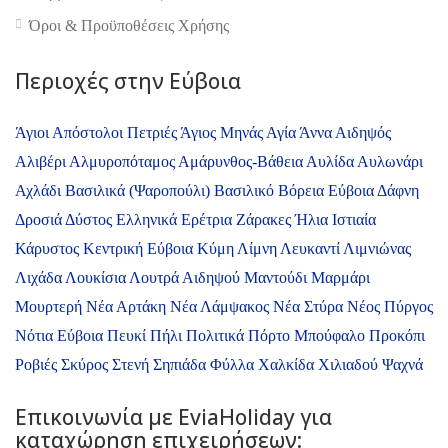
Όροι & Προϋποθέσεις Xρήσης
Περιοχές στην Εύβοια
Άγιοι Απόστολοι Πετριές
Άγιος Μηνάς
Αγία Άννα
Αιδηψός
Αλιβέρι
Αλμυροπόταμος
Αμάρυνθος-Βάθεια
Αυλίδα
Αυλωνάρι
Αχλάδι
Βασιλικά (Ψαροπούλι)
Βασιλικό
Βόρεια Εύβοια
Δάφνη
Δροσιά
Δύστος
Ελληνικά
Ερέτρια
Ζάρακες
Ήλια
Ιστιαία
Κάρυστος
Κεντρική Εύβοια
Κύμη
Λίμνη
Λευκαντί
Λιμνιώνας
Λιχάδα
Λουκίσια
Λουτρά Αιδηψού
Μαντούδι
Μαρμάρι
Μουρτερή
Νέα Αρτάκη
Νέα Λάμψακος
Νέα Στύρα
Νέος Πύργος
Νότια Εύβοια
Πευκί
Πήλι
Πολιτικά
Πόρτο Μπούφαλο
Προκόπι
Ροβιές
Σκύρος
Στενή
Σηπιάδα
Φύλλα
Χαλκίδα
Χιλιαδού
Ψαχνά
Επικοινωνία με ΕviaHoliday για
καταχώρηση επιχειρήσεων: