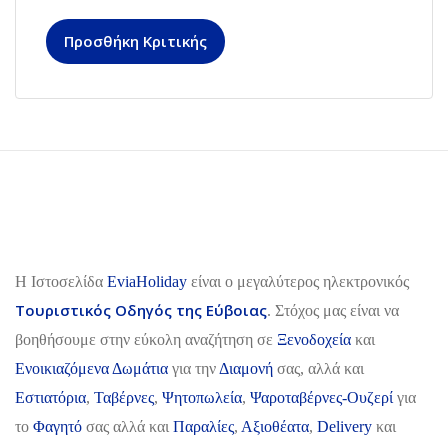
Προσθήκη Κριτικής
H Ιστοσελίδα
EviaHoliday
είναι ο μεγαλύτερος ηλεκτρονικός
Τουριστικός Οδηγός της Εύβοιας
. Στόχος μας είναι να
βοηθήσουμε στην εύκολη αναζήτηση σε
Ξενοδοχεία
και
Ενοικιαζόμενα Δωμάτια
για την
Διαμονή
σας, αλλά και
Εστιατόρια
,
Ταβέρνες
,
Ψητοπωλεία
,
Ψαροταβέρνες-Ουζερί
για
το
Φαγητό
σας αλλά και
Παραλίες
,
Αξιοθέατα
,
Delivery
και