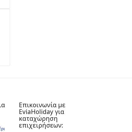
ια
Επικοινωνία με
ΕviaHoliday για
καταχώρηση
επιχειρήσεων:
έρι