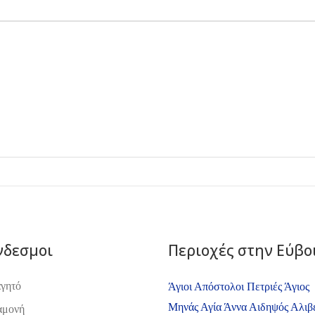
νδεσμοι
Περιοχές στην Εύβο
γητό
Άγιοι Απόστολοι Πετριές
Άγιος
Μηνάς
Αγία Άννα
Αιδηψός
Αλιβ
αμονή