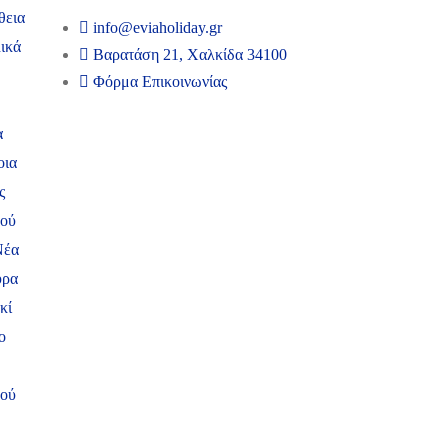
θεια
info@eviaholiday.gr
ικά
Βαρατάση 21, Χαλκίδα 34100
Φόρμα Επικοινωνίας
α
οια
ς
ψού
Νέα
ύρα
κί
ο
δού