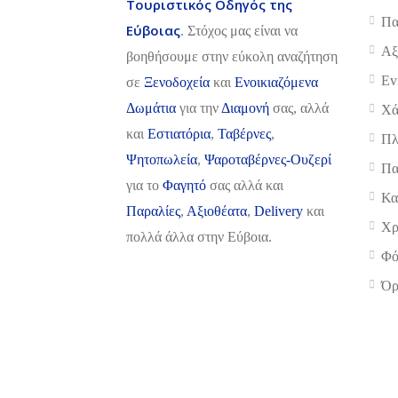
Τουριστικός Οδηγός της
Πα
Εύβοιας
. Στόχος μας είναι να
Αξ
βοηθήσουμε στην εύκολη αναζήτηση
Ev
σε
Ξενοδοχεία
και
Ενοικιαζόμενα
Δωμάτια
για την
Διαμονή
σας, αλλά
Χά
και
Εστιατόρια
,
Ταβέρνες
,
Πλ
Ψητοπωλεία
,
Ψαροταβέρνες-Ουζερί
Πα
για το
Φαγητό
σας αλλά και
Κα
Παραλίες
,
Αξιοθέατα
,
Delivery
και
Χρ
πολλά άλλα στην Εύβοια.
Φό
Όρ