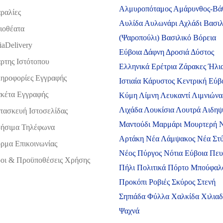
Αλμυροπόταμος
Αμάρυνθος-Βά
ραλίες
Αυλίδα
Αυλωνάρι
Αχλάδι
Βασιλ
ιοθέατα
(Ψαροπούλι)
Βασιλικό
Βόρεια
iaDelivery
Εύβοια
Δάφνη
Δροσιά
Δύστος
ρτης Ιστότοπου
Ελληνικά
Ερέτρια
Ζάρακες
Ήλι
ηροφορίες Εγγραφής
Ιστιαία
Κάρυστος
Κεντρική Εύβ
κέτα Εγγραφής
Κύμη
Λίμνη
Λευκαντί
Λιμνιώνα
Λιχάδα
Λουκίσια
Λουτρά Αιδη
τασκευή Ιστοσελίδας
Μαντούδι
Μαρμάρι
Μουρτερή
ήσιμα Τηλέφωνα
Αρτάκη
Νέα Λάμψακος
Νέα Στ
ρμα Επικοινωνίας
Νέος Πύργος
Νότια Εύβοια
Πευ
οι & Προϋποθέσεις Xρήσης
Πήλι
Πολιτικά
Πόρτο Μπούφαλ
Προκόπι
Ροβιές
Σκύρος
Στενή
Σηπιάδα
Φύλλα
Χαλκίδα
Χιλια
Ψαχνά