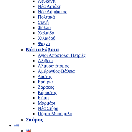
Λευκαντί
Νέα Αρτάκη
Νέα Λάμψακος
Πολιτικά
Στενή
Φύλλα
Χαλκίδα
Χιλιαδού
Ψαχνά
Νότια Εύβοια
Άγιοι Απόστολοι Πετριές
Αλιβέρι
Αλμυροπόταμος
Αμάρυνθος-Βάθεια
Δύστος
Ερέτρια
Ζάρακες
Κάρυστος
Κύμη
Μαρμάρι
Νέα Στύρα
Πόρτο Μπούφαλο
Σκύρος