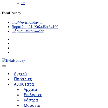
EviaHoliday
info@eviaholiday.gr
Βαρατάση 21, Χαλκίδα 34100
Φόρμα Επικοινωνίας
Αρχική
Παραλίες
Αξιοθέατα
Αρχαία
Εκκλησίες
Κάστρα
Μουσεία