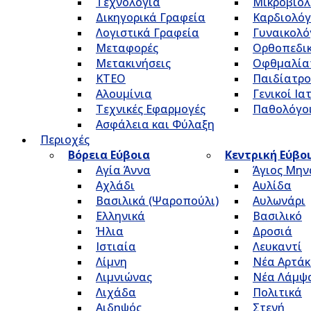
Τεχνολογία
Μικροβιολ
Δικηγορικά Γραφεία
Καρδιολόγ
Λογιστικά Γραφεία
Γυναικολό
Μεταφορές
Ορθοπεδικ
Μετακινήσεις
Οφθμαλία
ΚΤΕΟ
Παιδίατρο
Αλουμίνια
Γενικοί Ια
Τεχνικές Εφαρμογές
Παθολόγο
Ασφάλεια και Φύλαξη
Περιοχές
Βόρεια Εύβοια
Κεντρική Εύβο
Αγία Άννα
Άγιος Μην
Αχλάδι
Αυλίδα
Βασιλικά (Ψαροπούλι)
Αυλωνάρι
Ελληνικά
Βασιλικό
Ήλια
Δροσιά
Ιστιαία
Λευκαντί
Λίμνη
Νέα Αρτάκ
Λιμνιώνας
Νέα Λάμψ
Λιχάδα
Πολιτικά
Αιδηψός
Στενή