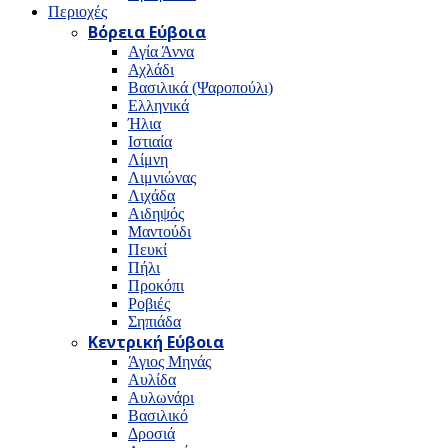
Περιοχές
Βόρεια Εύβοια
Αγία Άννα
Αχλάδι
Βασιλικά (Ψαροπούλι)
Ελληνικά
Ήλια
Ιστιαία
Λίμνη
Λιμνιώνας
Λιχάδα
Αιδηψός
Μαντούδι
Πευκί
Πήλι
Προκόπι
Ροβιές
Σηπιάδα
Κεντρική Εύβοια
Άγιος Μηνάς
Αυλίδα
Αυλωνάρι
Βασιλικό
Δροσιά