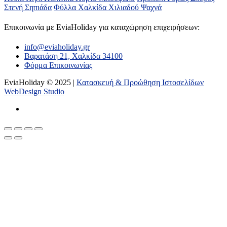
Στενή
Σηπιάδα
Φύλλα
Χαλκίδα
Χιλιαδού
Ψαχνά
Επικοινωνία με ΕviaHoliday για καταχώρηση επιχειρήσεων:
info@eviaholiday.gr
Βαρατάση 21, Χαλκίδα 34100
Φόρμα Επικοινωνίας
EviaHoliday © 2025 |
Κατασκευή & Προώθηση Ιστοσελίδων
WebDesign Studio