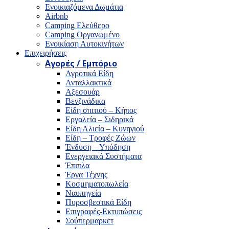
Ενοικιαζόμενα Δωμάτια
Airbnb
Camping Ελεύθερο
Camping Οργανωμένο
Ενοικίαση Αυτοκινήτων
Επιχειρήσεις
Αγορές / Εμπόριο
Αγροτικά Είδη
Ανταλλακτικά
Αξεσουάρ
Βενζινάδικα
Είδη σπιτιού – Κήπος
Εργαλεία – Σιδηρικά
Είδη Αλιεία – Κυνηγιού
Είδη – Τροφές Ζώων
Ένδυση – Υπόδηση
Ενεργειακά Συστήματα
Έπιπλα
Έργα Τέχνης
Κοσμηματοπωλεία
Ναυπηγεία
Πυροσβεστικά Είδη
Επιγραφές-Εκτυπώσεις
Σούπερμαρκετ