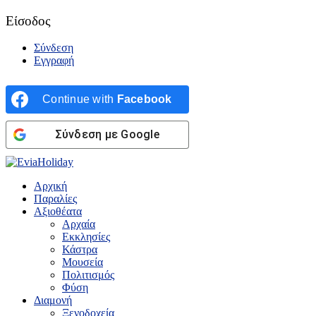
Είσοδος
Σύνδεση
Εγγραφή
Continue with
Facebook
Σύνδεση με Google
Αρχική
Παραλίες
Αξιοθέατα
Αρχαία
Εκκλησίες
Κάστρα
Μουσεία
Πολιτισμός
Φύση
Διαμονή
Ξενοδοχεία