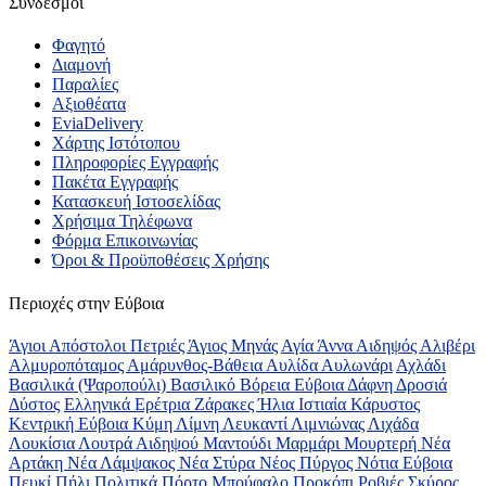
Σύνδεσμοι
Φαγητό
Διαμονή
Παραλίες
Αξιοθέατα
EviaDelivery
Χάρτης Ιστότοπου
Πληροφορίες Εγγραφής
Πακέτα Εγγραφής
Κατασκευή Ιστοσελίδας
Χρήσιμα Τηλέφωνα
Φόρμα Επικοινωνίας
Όροι & Προϋποθέσεις Xρήσης
Περιοχές στην Εύβοια
Άγιοι Απόστολοι Πετριές
Άγιος Μηνάς
Αγία Άννα
Αιδηψός
Αλιβέρι
Αλμυροπόταμος
Αμάρυνθος-Βάθεια
Αυλίδα
Αυλωνάρι
Αχλάδι
Βασιλικά (Ψαροπούλι)
Βασιλικό
Βόρεια Εύβοια
Δάφνη
Δροσιά
Δύστος
Ελληνικά
Ερέτρια
Ζάρακες
Ήλια
Ιστιαία
Κάρυστος
Κεντρική Εύβοια
Κύμη
Λίμνη
Λευκαντί
Λιμνιώνας
Λιχάδα
Λουκίσια
Λουτρά Αιδηψού
Μαντούδι
Μαρμάρι
Μουρτερή
Νέα
Αρτάκη
Νέα Λάμψακος
Νέα Στύρα
Νέος Πύργος
Νότια Εύβοια
Πευκί
Πήλι
Πολιτικά
Πόρτο Μπούφαλο
Προκόπι
Ροβιές
Σκύρος