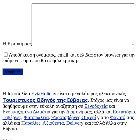
Η Κριτική σας
Αποθήκευση ονόματος. email και σελίδας στον browser για την
επόμενη φορά που θα αφήσω κριτική.
H Ιστοσελίδα
EviaHoliday
είναι ο μεγαλύτερος ηλεκτρονικός
Τουριστικός Οδηγός της Εύβοιας
. Στόχος μας είναι να
βοηθήσουμε στην εύκολη αναζήτηση σε
Ξενοδοχεία
και
Ενοικιαζόμενα Δωμάτια
για την
Διαμονή
σας, αλλά και
Εστιατόρια
,
Ταβέρνες
,
Ψητοπωλεία
,
Ψαροταβέρνες-Ουζερί
για το
Φαγητό
σας
αλλά και
Παραλίες
,
Αξιοθέατα
,
Delivery
και πολλά άλλα στην
Εύβοια.