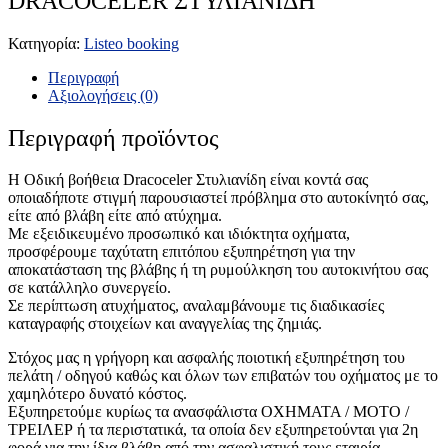
DRACOCELER ΣΤΥΛΙΑΝΙΔΗ
Κατηγορία:
Listeo booking
Περιγραφή
Αξιολογήσεις (0)
Περιγραφή προϊόντος
Η Οδική βοήθεια Dracoceler Στυλιανίδη είναι κοντά σας
οποιαδήποτε στιγμή παρουσιαστεί πρόβλημα στο αυτοκίνητό σας,
είτε από βλάβη είτε από ατύχημα.
Με εξειδικευμένο προσωπικό και ιδιόκτητα οχήματα,
προσφέρουμε ταχύτατη επιτόπου εξυπηρέτηση για την
αποκατάσταση της βλάβης ή τη ρυμούλκηση του αυτοκινήτου σας
σε κατάλληλο συνεργείο.
Σε περίπτωση ατυχήματος, αναλαμβάνουμε τις διαδικασίες
καταγραφής στοιχείων και αναγγελίας της ζημιάς.
Στόχος μας η γρήγορη και ασφαλής ποιοτική εξυπηρέτηση του
πελάτη / οδηγού καθώς και όλων των επιβατών του οχήματος με το
χαμηλότερο δυνατό κόστος.
Εξυπηρετούμε κυρίως τα ανασφάλιστα ΟΧΗΜΑΤΑ / ΜΟΤΟ /
ΤΡΕΙΛΕΡ ή τα περιστατικά, τα οποία δεν εξυπηρετούνται για 2η
φορά για την ίδια βλάβη από την ασφαλιστική τους εταιρία.