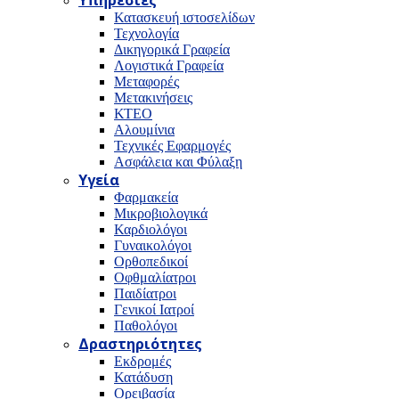
Υπηρεσίες
Κατασκευή ιστοσελίδων
Τεχνολογία
Δικηγορικά Γραφεία
Λογιστικά Γραφεία
Μεταφορές
Μετακινήσεις
ΚΤΕΟ
Αλουμίνια
Τεχνικές Εφαρμογές
Ασφάλεια και Φύλαξη
Υγεία
Φαρμακεία
Μικροβιολογικά
Καρδιολόγοι
Γυναικολόγοι
Ορθοπεδικοί
Οφθμαλίατροι
Παιδίατροι
Γενικοί Ιατροί
Παθολόγοι
Δραστηριότητες
Εκδρομές
Κατάδυση
Ορειβασία