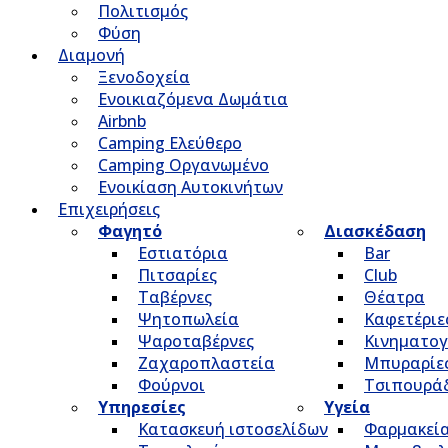
Πολιτισμός
Φύση
Διαμονή
Ξενοδοχεία
Ενοικιαζόμενα Δωμάτια
Airbnb
Camping Ελεύθερο
Camping Οργανωμένο
Ενοικίαση Αυτοκινήτων
Επιχειρήσεις
Φαγητό
Διασκέδαση
Εστιατόρια
Bar
Πιτσαρίες
Club
Ταβέρνες
Θέατρα
Ψητοπωλεία
Καφετέριε
Ψαροταβέρνες
Κινηματο
Ζαχαροπλαστεία
Μπυραρίε
Φούρνοι
Τσιπουρά
Υπηρεσίες
Υγεία
Κατασκευή ιστοσελίδων
Φαρμακεί