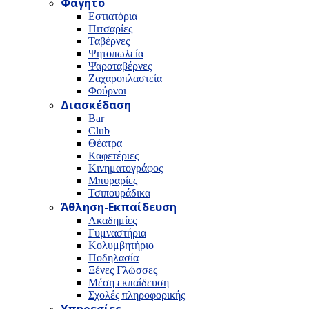
Φαγητό
Εστιατόρια
Πιτσαρίες
Ταβέρνες
Ψητοπωλεία
Ψαροταβέρνες
Ζαχαροπλαστεία
Φούρνοι
Διασκέδαση
Bar
Club
Θέατρα
Καφετέριες
Κινηματογράφος
Μπυραρίες
Τσιπουράδικα
Άθληση-Εκπαίδευση
Ακαδημίες
Γυμναστήρια
Κολυμβητήριο
Ποδηλασία
Ξένες Γλώσσες
Μέση εκπαίδευση
Σχολές πληροφορικής