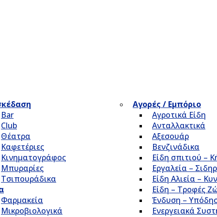
σκέδαση
Αγορές / Εμπόριο
Bar
Αγροτικά Είδη
Club
Ανταλλακτικά
Θέατρα
Αξεσουάρ
Καφετέριες
Βενζινάδικα
Κινηματογράφος
Είδη σπιτιού – 
Μπυραρίες
Εργαλεία – Σιδηρ
Τσιπουράδικα
Είδη Αλιεία – Κυ
α
Είδη – Τροφές Ζ
Φαρμακεία
Ένδυση – Υπόδη
Μικροβιολογικά
Ενεργειακά Συσ