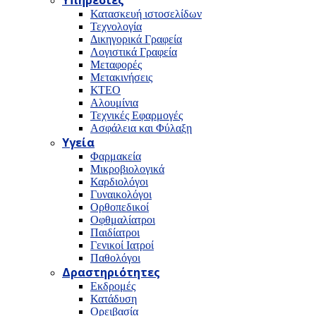
Υπηρεσίες
Κατασκευή ιστοσελίδων
Τεχνολογία
Δικηγορικά Γραφεία
Λογιστικά Γραφεία
Μεταφορές
Μετακινήσεις
ΚΤΕΟ
Αλουμίνια
Τεχνικές Εφαρμογές
Ασφάλεια και Φύλαξη
Υγεία
Φαρμακεία
Μικροβιολογικά
Καρδιολόγοι
Γυναικολόγοι
Ορθοπεδικοί
Οφθμαλίατροι
Παιδίατροι
Γενικοί Ιατροί
Παθολόγοι
Δραστηριότητες
Εκδρομές
Κατάδυση
Ορειβασία