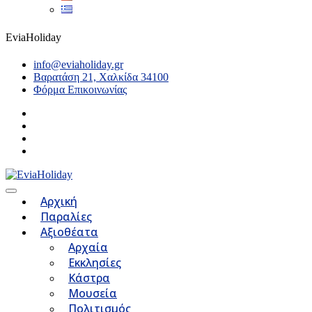
EviaHoliday
info@eviaholiday.gr
Βαρατάση 21, Χαλκίδα 34100
Φόρμα Επικοινωνίας
Αρχική
Παραλίες
Αξιοθέατα
Αρχαία
Εκκλησίες
Κάστρα
Μουσεία
Πολιτισμός