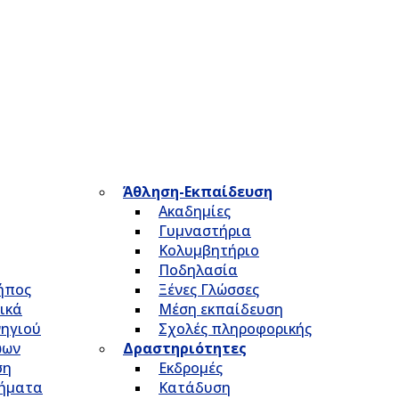
Άθληση-Εκπαίδευση
Ακαδημίες
Γυμναστήρια
Κολυμβητήριο
Ποδηλασία
Κήπος
Ξένες Γλώσσες
ικά
Μέση εκπαίδευση
νηγιού
Σχολές πληροφορικής
ώων
Δραστηριότητες
ση
Εκδρομές
τήματα
Κατάδυση