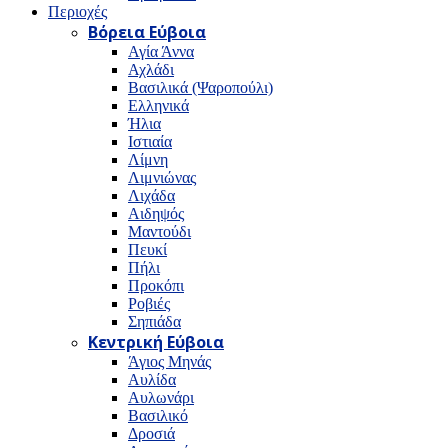
Περιοχές
Βόρεια Εύβοια
Αγία Άννα
Αχλάδι
Βασιλικά (Ψαροπούλι)
Ελληνικά
Ήλια
Ιστιαία
Λίμνη
Λιμνιώνας
Λιχάδα
Αιδηψός
Μαντούδι
Πευκί
Πήλι
Προκόπι
Ροβιές
Σηπιάδα
Κεντρική Εύβοια
Άγιος Μηνάς
Αυλίδα
Αυλωνάρι
Βασιλικό
Δροσιά