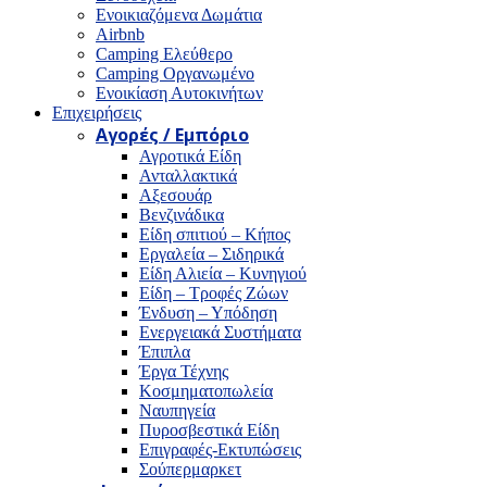
Ενοικιαζόμενα Δωμάτια
Airbnb
Camping Ελεύθερο
Camping Οργανωμένο
Ενοικίαση Αυτοκινήτων
Επιχειρήσεις
Αγορές / Εμπόριο
Αγροτικά Είδη
Ανταλλακτικά
Αξεσουάρ
Βενζινάδικα
Είδη σπιτιού – Κήπος
Εργαλεία – Σιδηρικά
Είδη Αλιεία – Κυνηγιού
Είδη – Τροφές Ζώων
Ένδυση – Υπόδηση
Ενεργειακά Συστήματα
Έπιπλα
Έργα Τέχνης
Κοσμηματοπωλεία
Ναυπηγεία
Πυροσβεστικά Είδη
Επιγραφές-Εκτυπώσεις
Σούπερμαρκετ