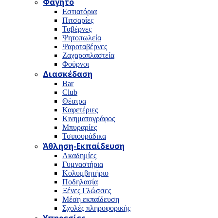
Φαγητό
Εστιατόρια
Πιτσαρίες
Ταβέρνες
Ψητοπωλεία
Ψαροταβέρνες
Ζαχαροπλαστεία
Φούρνοι
Διασκέδαση
Bar
Club
Θέατρα
Καφετέριες
Κινηματογράφος
Μπυραρίες
Τσιπουράδικα
Άθληση-Εκπαίδευση
Ακαδημίες
Γυμναστήρια
Κολυμβητήριο
Ποδηλασία
Ξένες Γλώσσες
Μέση εκπαίδευση
Σχολές πληροφορικής