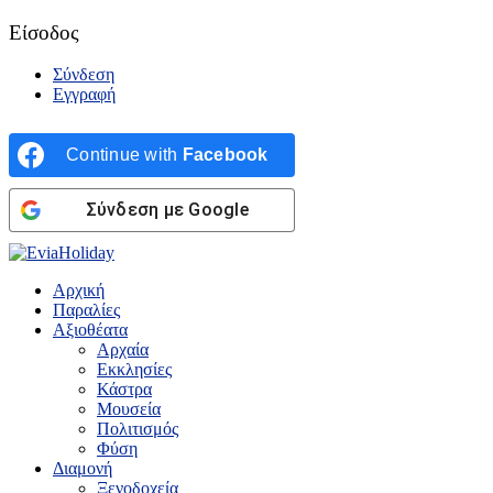
Είσοδος
Σύνδεση
Εγγραφή
Continue with
Facebook
Σύνδεση με Google
Αρχική
Παραλίες
Αξιοθέατα
Αρχαία
Εκκλησίες
Κάστρα
Μουσεία
Πολιτισμός
Φύση
Διαμονή
Ξενοδοχεία