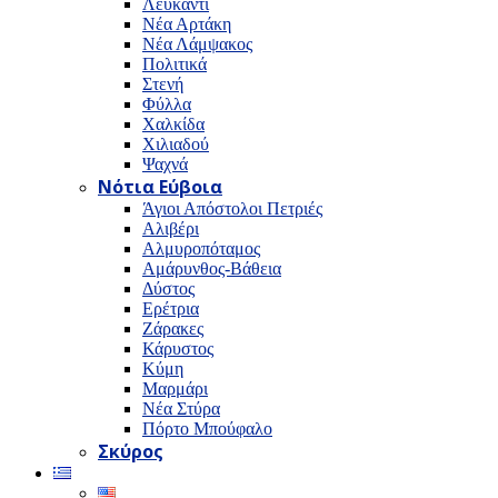
Λευκαντί
Νέα Αρτάκη
Νέα Λάμψακος
Πολιτικά
Στενή
Φύλλα
Χαλκίδα
Χιλιαδού
Ψαχνά
Νότια Εύβοια
Άγιοι Απόστολοι Πετριές
Αλιβέρι
Αλμυροπόταμος
Αμάρυνθος-Βάθεια
Δύστος
Ερέτρια
Ζάρακες
Κάρυστος
Κύμη
Μαρμάρι
Νέα Στύρα
Πόρτο Μπούφαλο
Σκύρος