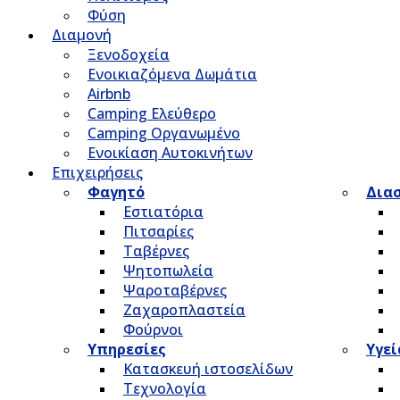
Φύση
Διαμονή
Ξενοδοχεία
Ενοικιαζόμενα Δωμάτια
Airbnb
Camping Ελεύθερο
Camping Οργανωμένο
Ενοικίαση Αυτοκινήτων
Επιχειρήσεις
Φαγητό
Δια
Εστιατόρια
Πιτσαρίες
Ταβέρνες
Ψητοπωλεία
Ψαροταβέρνες
Ζαχαροπλαστεία
Φούρνοι
Υπηρεσίες
Υγεί
Κατασκευή ιστοσελίδων
Τεχνολογία