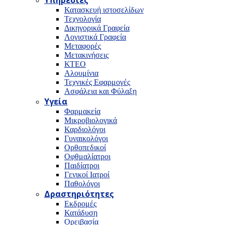
Υπηρεσίες
Κατασκευή ιστοσελίδων
Τεχνολογία
Δικηγορικά Γραφεία
Λογιστικά Γραφεία
Μεταφορές
Μετακινήσεις
ΚΤΕΟ
Αλουμίνια
Τεχνικές Εφαρμογές
Ασφάλεια και Φύλαξη
Υγεία
Φαρμακεία
Μικροβιολογικά
Καρδιολόγοι
Γυναικολόγοι
Ορθοπεδικοί
Οφθμαλίατροι
Παιδίατροι
Γενικοί Ιατροί
Παθολόγοι
Δραστηριότητες
Εκδρομές
Κατάδυση
Ορειβασία