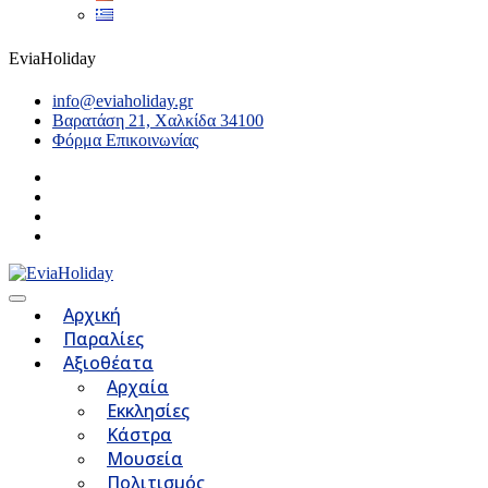
EviaHoliday
info@eviaholiday.gr
Βαρατάση 21, Χαλκίδα 34100
Φόρμα Επικοινωνίας
Αρχική
Παραλίες
Αξιοθέατα
Αρχαία
Εκκλησίες
Κάστρα
Μουσεία
Πολιτισμός