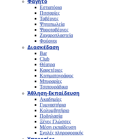
Φαγητό
Εστιατόρια
Πιτσαρίες
Ταβέρνες
Ψητοπωλεία
Ψαροταβέρνες
Ζαχαροπλαστεία
Φούρνοι
Διασκέδαση
Bar
Club
Θέατρα
Καφετέριες
Κινηματογράφος
Μπυραρίες
Τσιπουράδικα
Άθληση-Εκπαίδευση
Ακαδημίες
Γυμναστήρια
Κολυμβητήριο
Ποδηλασία
Ξένες Γλώσσες
Μέση εκπαίδευση
Σχολές πληροφορικής