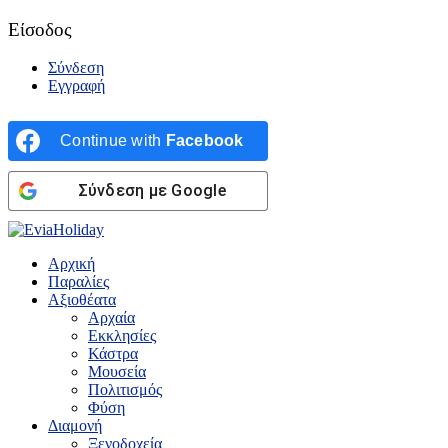
Είσοδος
Σύνδεση
Εγγραφή
Continue with
Facebook
Σύνδεση με Google
Αρχική
Παραλίες
Αξιοθέατα
Αρχαία
Εκκλησίες
Κάστρα
Μουσεία
Πολιτισμός
Φύση
Διαμονή
Ξενοδοχεία