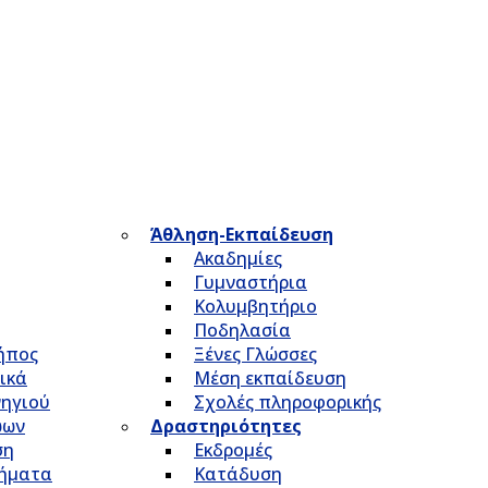
Άθληση-Εκπαίδευση
Ακαδημίες
Γυμναστήρια
Κολυμβητήριο
Ποδηλασία
Κήπος
Ξένες Γλώσσες
ικά
Μέση εκπαίδευση
νηγιού
Σχολές πληροφορικής
ώων
Δραστηριότητες
ση
Εκδρομές
τήματα
Κατάδυση