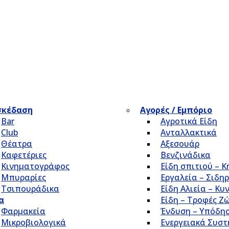
σκέδαση
Αγορές / Εμπόριο
Bar
Αγροτικά Είδη
Club
Ανταλλακτικά
Θέατρα
Αξεσουάρ
Καφετέριες
Βενζινάδικα
Κινηματογράφος
Είδη σπιτιού – 
Μπυραρίες
Εργαλεία – Σιδηρ
Τσιπουράδικα
Είδη Αλιεία – Κυ
α
Είδη – Τροφές Ζ
Φαρμακεία
Ένδυση – Υπόδη
Μικροβιολογικά
Ενεργειακά Συσ