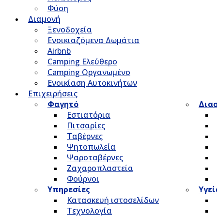
Φύση
Διαμονή
Ξενοδοχεία
Ενοικιαζόμενα Δωμάτια
Airbnb
Camping Ελεύθερο
Camping Οργανωμένο
Ενοικίαση Αυτοκινήτων
Επιχειρήσεις
Φαγητό
Δια
Εστιατόρια
Πιτσαρίες
Ταβέρνες
Ψητοπωλεία
Ψαροταβέρνες
Ζαχαροπλαστεία
Φούρνοι
Υπηρεσίες
Υγεί
Κατασκευή ιστοσελίδων
Τεχνολογία