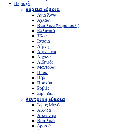
Περιοχές
Βόρεια Εύβοια
Αγία Άννα
Αχλάδι
Βασιλικά (Ψαροπούλι)
Ελληνικά
Ήλια
Ιστιαία
Λίμνη
Λιμνιώνας
Λιχάδα
Αιδηψός
Μαντούδι
Πευκί
Πήλι
Προκόπι
Ροβιές
Σηπιάδα
Κεντρική Εύβοια
Άγιος Μηνάς
Αυλίδα
Αυλωνάρι
Βασιλικό
Δροσιά