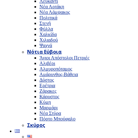
Λευκαντί
Νέα Αρτάκη
Νέα Λάμψακος
Πολιτικά
Στενή
Φύλλα
Χαλκίδα
Χιλιαδού
Ψαχνά
Νότια Εύβοια
Άγιοι Απόστολοι Πετριές
Αλιβέρι
Αλμυροπόταμος
Αμάρυνθος-Βάθεια
Δύστος
Ερέτρια
Ζάρακες
Κάρυστος
Κύμη
Μαρμάρι
Νέα Στύρα
Πόρτο Μπούφαλο
Σκύρος