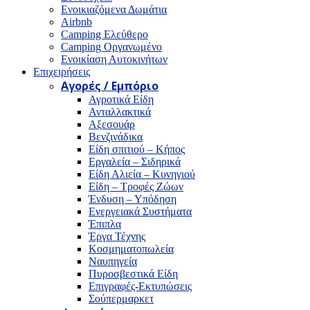
Ενοικιαζόμενα Δωμάτια
Airbnb
Camping Ελεύθερο
Camping Οργανωμένο
Ενοικίαση Αυτοκινήτων
Επιχειρήσεις
Αγορές / Εμπόριο
Αγροτικά Είδη
Ανταλλακτικά
Αξεσουάρ
Βενζινάδικα
Είδη σπιτιού – Κήπος
Εργαλεία – Σιδηρικά
Είδη Αλιεία – Κυνηγιού
Είδη – Τροφές Ζώων
Ένδυση – Υπόδηση
Ενεργειακά Συστήματα
Έπιπλα
Έργα Τέχνης
Κοσμηματοπωλεία
Ναυπηγεία
Πυροσβεστικά Είδη
Επιγραφές-Εκτυπώσεις
Σούπερμαρκετ