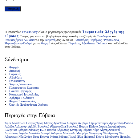
Τουριστικός Οδηγός της
H Ιστοσελίδα
EviaHoliday
είναι ο μεγαλύτερος ηλεκτρονικός
Εύβοιας
. Στόχος μας είναι να βοηθήσουμε στην εύκολη αναζήτηση σε
Ξενοδοχεία
και
Ενοικιαζόμενα Δωμάτια
για την
Διαμονή
σας, αλλά και
Εστιατόρια
,
Ταβέρνες
,
Ψητοπωλεία
,
Ψαροταβέρνες-Ουζερί
για το
Φαγητό
σας αλλά και
Παραλίες
,
Αξιοθέατα
,
Delivery
και πολλά άλλα
στην Εύβοια.
Σύνδεσμοι
Φαγητό
Διαμονή
Παραλίες
Αξιοθέατα
EviaDelivery
Χάρτης Ιστότοπου
Πληροφορίες Εγγραφής
Πακέτα Εγγραφής
Κατασκευή Ιστοσελίδας
Χρήσιμα Τηλέφωνα
Φόρμα Επικοινωνίας
Όροι & Προϋποθέσεις Xρήσης
Περιοχές στην Εύβοια
Άγιοι Απόστολοι Πετριές
Άγιος Μηνάς
Αγία Άννα
Αιδηψός
Αλιβέρι
Αλμυροπόταμος
Αμάρυνθος-Βάθεια
Αυλίδα
Αυλωνάρι
Αχλάδι
Βασιλικά (Ψαροπούλι)
Βασιλικό
Βόρεια Εύβοια
Δάφνη
Δροσιά
Δύστος
Ελληνικά
Ερέτρια
Ζάρακες
Ήλια
Ιστιαία
Κάρυστος
Κεντρική Εύβοια
Κύμη
Λίμνη
Λευκαντί
Λιμνιώνας
Λιχάδα
Λουκίσια
Λουτρά Αιδηψού
Μαντούδι
Μαρμάρι
Μουρτερή
Νέα Αρτάκη
Νέα
Λάμψακος
Νέα Στύρα
Νέος Πύργος
Νότια Εύβοια
Πευκί
Πήλι
Πολιτικά
Πόρτο Μπούφαλο
Προκόπι