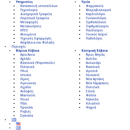
Υπηρεσίες
Υγεία
Κατασκευή ιστοσελίδων
Φαρμακεία
Τεχνολογία
Μικροβιολογικά
Δικηγορικά Γραφεία
Καρδιολόγοι
Λογιστικά Γραφεία
Γυναικολόγοι
Μεταφορές
Ορθοπεδικοί
Μετακινήσεις
Οφθμαλίατροι
ΚΤΕΟ
Παιδίατροι
Αλουμίνια
Γενικοί Ιατροί
Τεχνικές Εφαρμογές
Παθολόγοι
Ασφάλεια και Φύλαξη
Περιοχές
Βόρεια Εύβοια
Κεντρική Εύβοια
Αγία Άννα
Άγιος Μηνάς
Αχλάδι
Αυλίδα
Βασιλικά (Ψαροπούλι)
Αυλωνάρι
Ελληνικά
Βασιλικό
Ήλια
Δροσιά
Ιστιαία
Λευκαντί
Λίμνη
Νέα Αρτάκη
Λιμνιώνας
Νέα Λάμψακος
Λιχάδα
Πολιτικά
Αιδηψός
Στενή
Μαντούδι
Φύλλα
Πευκί
Χαλκίδα
Πήλι
Χιλιαδού
Προκόπι
Ψαχνά
Ροβιές
Σηπιάδα