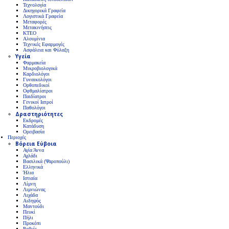
Τεχνολογία
Δικηγορικά Γραφεία
Λογιστικά Γραφεία
Μεταφορές
Μετακινήσεις
ΚΤΕΟ
Αλουμίνια
Τεχνικές Εφαρμογές
Ασφάλεια και Φύλαξη
Υγεία
Φαρμακεία
Μικροβιολογικά
Καρδιολόγοι
Γυναικολόγοι
Ορθοπεδικοί
Οφθμαλίατροι
Παιδίατροι
Γενικοί Ιατροί
Παθολόγοι
Δραστηριότητες
Εκδρομές
Κατάδυση
Ορειβασία
Περιοχές
Βόρεια Εύβοια
Αγία Άννα
Αχλάδι
Βασιλικά (Ψαροπούλι)
Ελληνικά
Ήλια
Ιστιαία
Λίμνη
Λιμνιώνας
Λιχάδα
Αιδηψός
Μαντούδι
Πευκί
Πήλι
Προκόπι
Ροβιές