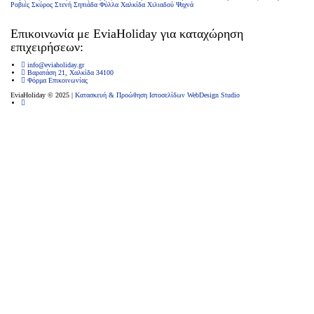
Ροβιές
Σκύρος
Στενή
Σηπιάδα
Φύλλα
Χαλκίδα
Χιλιαδού
Ψαχνά
Επικοινωνία με ΕviaHoliday για καταχώρηση
επιχειρήσεων:
info@eviaholiday.gr
Βαρατάση 21, Χαλκίδα 34100
Φόρμα Επικοινωνίας
EviaHoliday © 2025 |
Κατασκευή & Προώθηση Ιστοσελίδων WebDesign Studio