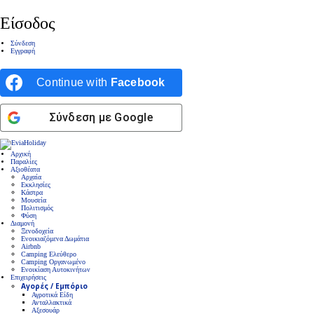
Είσοδος
Σύνδεση
Εγγραφή
Continue with
Facebook
Σύνδεση με Google
Αρχική
Παραλίες
Αξιοθέατα
Αρχαία
Εκκλησίες
Κάστρα
Μουσεία
Πολιτισμός
Φύση
Διαμονή
Ξενοδοχεία
Ενοικιαζόμενα Δωμάτια
Airbnb
Camping Ελεύθερο
Camping Οργανωμένο
Ενοικίαση Αυτοκινήτων
Επιχειρήσεις
Αγορές / Εμπόριο
Αγροτικά Είδη
Ανταλλακτικά
Αξεσουάρ