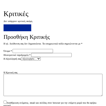
Κριτικές
Δεν υπάρχουν κριτικές ακόμη.
Προσθήκη Κριτικής
Προσθήκη Κριτικής
Η ηλ. διεύθυνση σας δεν δημοσιεύεται.
Τα υποχρεωτικά πεδία σημειώνονται με
*
Όνομα
*
Ηλεκτρονικό ταχυδρομείο
*
Η Αξιολόγησή σας
Η Κριτική σας
Αποθήκευση ονόματος. email και σελίδας στον browser για την επόμενη φορά που θα αφήσω
κριτική.