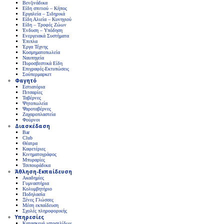
Βενζινάδικα
Είδη σπιτιού – Κήπος
Εργαλεία – Σιδηρικά
Είδη Αλιεία – Κυνηγιού
Είδη – Τροφές Ζώων
Ένδυση – Υπόδηση
Ενεργειακά Συστήματα
Έπιπλα
Έργα Τέχνης
Κοσμηματοπωλεία
Ναυπηγεία
Πυροσβεστικά Είδη
Επιγραφές-Εκτυπώσεις
Σούπερμαρκετ
Φαγητό
Εστιατόρια
Πιτσαρίες
Ταβέρνες
Ψητοπωλεία
Ψαροταβέρνες
Ζαχαροπλαστεία
Φούρνοι
Διασκέδαση
Bar
Club
Θέατρα
Καφετέριες
Κινηματογράφος
Μπυραρίες
Τσιπουράδικα
Άθληση-Εκπαίδευση
Ακαδημίες
Γυμναστήρια
Κολυμβητήριο
Ποδηλασία
Ξένες Γλώσσες
Μέση εκπαίδευση
Σχολές πληροφορικής
Υπηρεσίες
Κατασκευή ιστοσελίδων