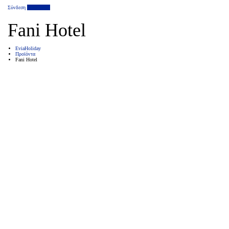
Σύνδεση
Επιχείρηση
Fani Hotel
EviaHoliday
Προϊόντα
Fani Hotel