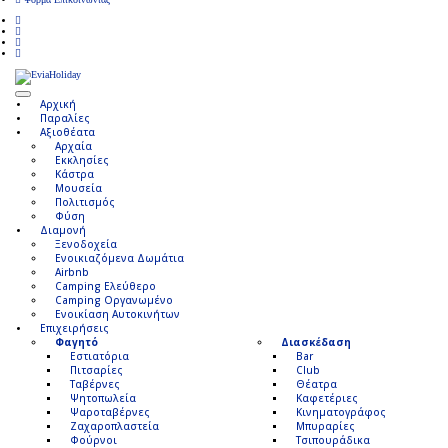
Αρχική
Παραλίες
Αξιοθέατα
Αρχαία
Εκκλησίες
Κάστρα
Μουσεία
Πολιτισμός
Φύση
Διαμονή
Ξενοδοχεία
Ενοικιαζόμενα Δωμάτια
Airbnb
Camping Ελεύθερο
Camping Οργανωμένο
Ενοικίαση Αυτοκινήτων
Επιχειρήσεις
Φαγητό
Διασκέδαση
Εστιατόρια
Bar
Πιτσαρίες
Club
Ταβέρνες
Θέατρα
Ψητοπωλεία
Καφετέριες
Ψαροταβέρνες
Κινηματογράφος
Ζαχαροπλαστεία
Μπυραρίες
Φούρνοι
Τσιπουράδικα