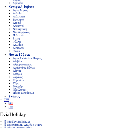
Σηπιάδα
Κεντρική Εύβοια
Άγιος Μηνάς
Αυλίδα
Αυλωνάρι
Βασιλικό
Δροσιά
Λευκαντί
Νέα Αρτάκη
Νέα Λάμψακος
Πολιτικά
Στενή
Φύλλα
Χαλκίδα
Χιλιαδού
Ψαχνά
Νότια Εύβοια
Άγιοι Απόστολοι Πετριές
Αλιβέρι
Αλμυροπόταμος
Αμάρυνθος-Βάθεια
Δύστος
Ερέτρια
Ζάρακες
Κάρυστος
Κύμη
Μαρμάρι
Νέα Στύρα
Πόρτο Μπούφαλο
Σκύρος
EviaHoliday
info@eviaholiday.gr
Βαρατάση 21, Χαλκίδα 34100
Φόρμα Επικοινωνίας