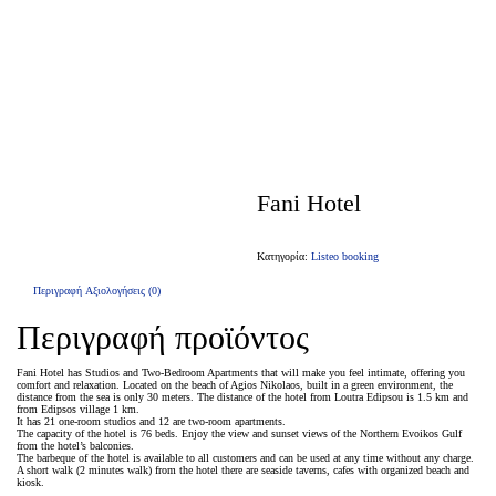
Fani Hotel
Κατηγορία:
Listeo booking
Περιγραφή
Αξιολογήσεις (0)
Περιγραφή προϊόντος
Fani Hotel has Studios and Two-Bedroom Apartments that will make you feel intimate, offering you
comfort and relaxation. Located on the beach of Agios Nikolaos, built in a green environment, the
distance from the sea is only 30 meters. The distance of the hotel from Loutra Edipsou is 1.5 km and
from Edipsos village 1 km.
It has 21 one-room studios and 12 are two-room apartments.
The capacity of the hotel is 76 beds. Enjoy the view and sunset views of the Northern Evoikos Gulf
from the hotel’s balconies.
The barbeque of the hotel is available to all customers and can be used at any time without any charge.
A short walk (2 minutes walk) from the hotel there are seaside taverns, cafes with organized beach and
kiosk.