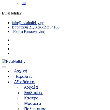
EviaHoliday
info@eviaholiday.gr
Βαρατάση 21, Χαλκίδα 34100
Φόρμα Επικοινωνίας
Αρχική
Παραλίες
Αξιοθέατα
Αρχαία
Εκκλησίες
Κάστρα
Μουσεία
Πολιτισμός