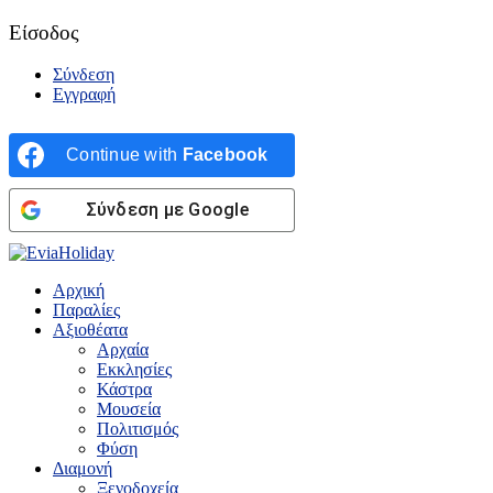
Είσοδος
Σύνδεση
Εγγραφή
Continue with
Facebook
Σύνδεση με Google
Αρχική
Παραλίες
Αξιοθέατα
Αρχαία
Εκκλησίες
Κάστρα
Μουσεία
Πολιτισμός
Φύση
Διαμονή
Ξενοδοχεία