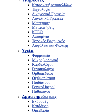
Υπηρεσίες
Κατασκευή ιστοσελίδων
Τεχνολογία
Δικηγορικά Γραφεία
Λογιστικά Γραφεία
Μεταφορές
Μετακινήσεις
ΚΤΕΟ
Αλουμίνια
Τεχνικές Εφαρμογές
Ασφάλεια και Φύλαξη
Υγεία
Φαρμακεία
Μικροβιολογικά
Καρδιολόγοι
Γυναικολόγοι
Ορθοπεδικοί
Οφθμαλίατροι
Παιδίατροι
Γενικοί Ιατροί
Παθολόγοι
Δραστηριότητες
Εκδρομές
Κατάδυση
Ορειβασία