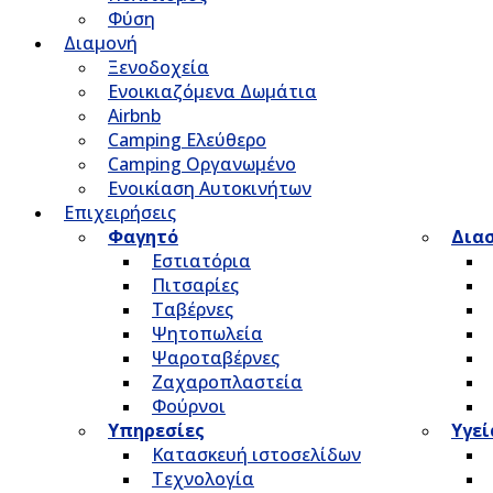
Φύση
Διαμονή
Ξενοδοχεία
Ενοικιαζόμενα Δωμάτια
Airbnb
Camping Ελεύθερο
Camping Οργανωμένο
Ενοικίαση Αυτοκινήτων
Επιχειρήσεις
Φαγητό
Δια
Εστιατόρια
Πιτσαρίες
Ταβέρνες
Ψητοπωλεία
Ψαροταβέρνες
Ζαχαροπλαστεία
Φούρνοι
Υπηρεσίες
Υγεί
Κατασκευή ιστοσελίδων
Τεχνολογία