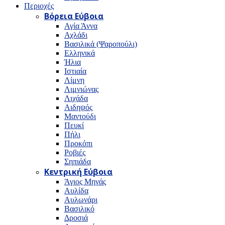
Περιοχές
Βόρεια Εύβοια
Αγία Άννα
Αχλάδι
Βασιλικά (Ψαροπούλι)
Ελληνικά
Ήλια
Ιστιαία
Λίμνη
Λιμνιώνας
Λιχάδα
Αιδηψός
Μαντούδι
Πευκί
Πήλι
Προκόπι
Ροβιές
Σηπιάδα
Κεντρική Εύβοια
Άγιος Μηνάς
Αυλίδα
Αυλωνάρι
Βασιλικό
Δροσιά