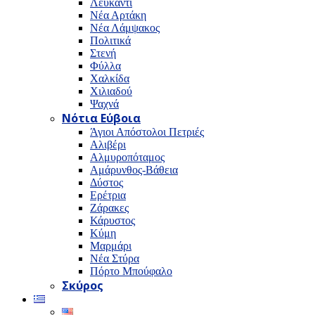
Λευκαντί
Νέα Αρτάκη
Νέα Λάμψακος
Πολιτικά
Στενή
Φύλλα
Χαλκίδα
Χιλιαδού
Ψαχνά
Νότια Εύβοια
Άγιοι Απόστολοι Πετριές
Αλιβέρι
Αλμυροπόταμος
Αμάρυνθος-Βάθεια
Δύστος
Ερέτρια
Ζάρακες
Κάρυστος
Κύμη
Μαρμάρι
Νέα Στύρα
Πόρτο Μπούφαλο
Σκύρος