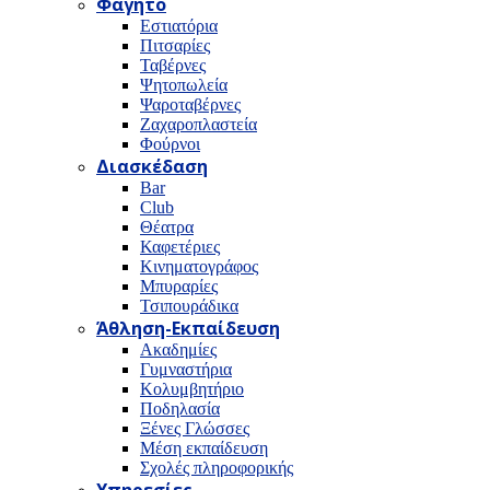
Φαγητό
Εστιατόρια
Πιτσαρίες
Ταβέρνες
Ψητοπωλεία
Ψαροταβέρνες
Ζαχαροπλαστεία
Φούρνοι
Διασκέδαση
Bar
Club
Θέατρα
Καφετέριες
Κινηματογράφος
Μπυραρίες
Τσιπουράδικα
Άθληση-Εκπαίδευση
Ακαδημίες
Γυμναστήρια
Κολυμβητήριο
Ποδηλασία
Ξένες Γλώσσες
Μέση εκπαίδευση
Σχολές πληροφορικής