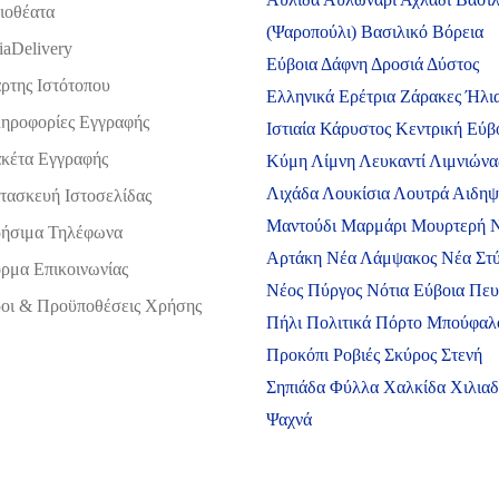
ιοθέατα
(Ψαροπούλι)
Βασιλικό
Βόρεια
iaDelivery
Εύβοια
Δάφνη
Δροσιά
Δύστος
ρτης Ιστότοπου
Ελληνικά
Ερέτρια
Ζάρακες
Ήλι
ηροφορίες Εγγραφής
Ιστιαία
Κάρυστος
Κεντρική Εύβ
κέτα Εγγραφής
Κύμη
Λίμνη
Λευκαντί
Λιμνιώνα
Λιχάδα
Λουκίσια
Λουτρά Αιδη
τασκευή Ιστοσελίδας
Μαντούδι
Μαρμάρι
Μουρτερή
ήσιμα Τηλέφωνα
Αρτάκη
Νέα Λάμψακος
Νέα Στ
ρμα Επικοινωνίας
Νέος Πύργος
Νότια Εύβοια
Πευ
οι & Προϋποθέσεις Xρήσης
Πήλι
Πολιτικά
Πόρτο Μπούφαλ
Προκόπι
Ροβιές
Σκύρος
Στενή
Σηπιάδα
Φύλλα
Χαλκίδα
Χιλια
Ψαχνά