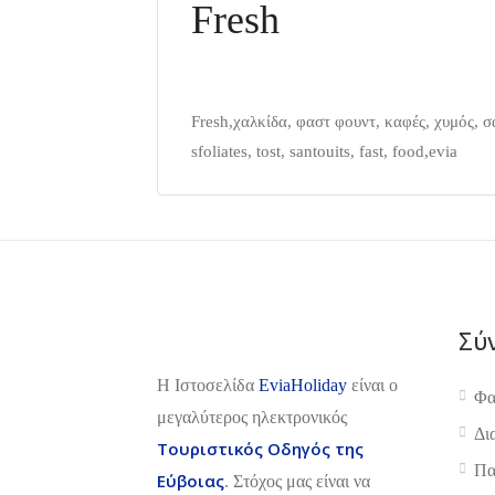
Fresh
Fresh,χαλκίδα, φαστ φουντ, καφές, χυμός, σά
sfoliates, tost, santouits, fast, food,evia
Σύ
H Ιστοσελίδα
EviaHoliday
είναι ο
Φα
μεγαλύτερος ηλεκτρονικός
Δι
Τουριστικός Οδηγός της
Πα
Εύβοιας
. Στόχος μας είναι να