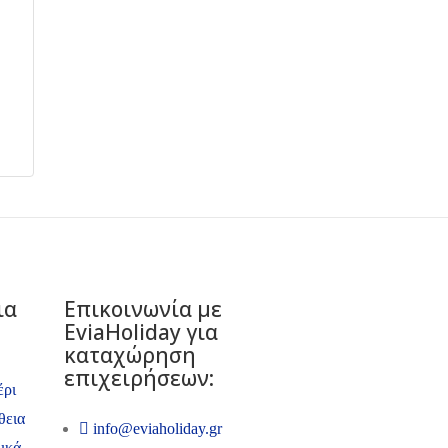
ια
Επικοινωνία με
ΕviaHoliday για
καταχώρηση
επιχειρήσεων:
έρι
θεια
info@eviaholiday.gr
ικά