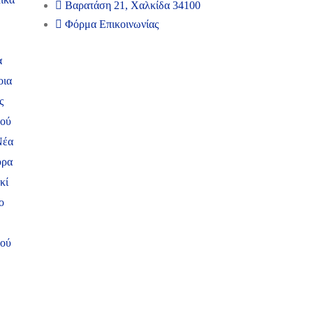
Βαρατάση 21, Χαλκίδα 34100
Φόρμα Επικοινωνίας
α
οια
ς
ψού
Νέα
ύρα
κί
ο
δού