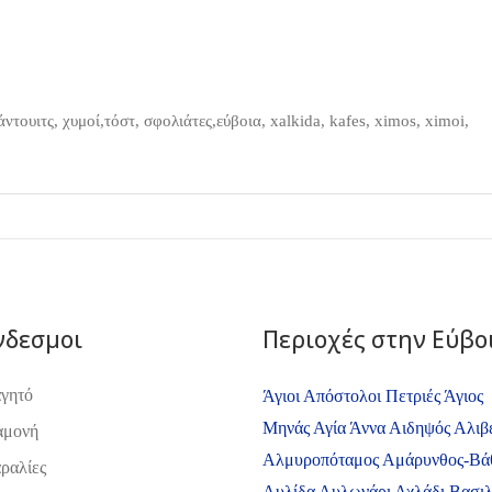
ντουιτς, χυμοί,τόστ, σφολιάτες,εύβοια, xalkida, kafes, ximos, ximoi,
νδεσμοι
Περιοχές στην Εύβο
γητό
Άγιοι Απόστολοι Πετριές
Άγιος
Μηνάς
Αγία Άννα
Αιδηψός
Αλιβ
αμονή
Αλμυροπόταμος
Αμάρυνθος-Βά
ραλίες
Αυλίδα
Αυλωνάρι
Αχλάδι
Βασιλ