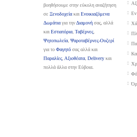
Αξ
βοηθήσουμε στην εύκολη αναζήτηση
Ev
σε
Ξενοδοχεία
και
Ενοικιαζόμενα
Δωμάτια
για την
Διαμονή
σας, αλλά
Χά
και
Εστιατόρια
,
Ταβέρνες
,
Πλ
Ψητοπωλεία
,
Ψαροταβέρνες-Ουζερί
Πα
για το
Φαγητό
σας αλλά και
Κα
Παραλίες
,
Αξιοθέατα
,
Delivery
και
Χρ
πολλά άλλα στην Εύβοια.
Φό
Όρ