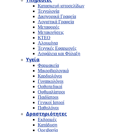
Υπηρεσίες
Κατασκευή ιστοσελίδων
Τεχνολογία
Δικηγορικά Γραφεία
Λογιστικά Γραφεία
Μεταφορές
Μετακινήσεις
ΚΤΕΟ
Αλουμίνια
Τεχνικές Εφαρμογές
Ασφάλεια και Φύλαξη
Υγεία
Φαρμακεία
Μικροβιολογικά
Καρδιολόγοι
Γυναικολόγοι
Ορθοπεδικοί
Οφθμαλίατροι
Παιδίατροι
Γενικοί Ιατροί
Παθολόγοι
Δραστηριότητες
Εκδρομές
Κατάδυση
Ορειβασία