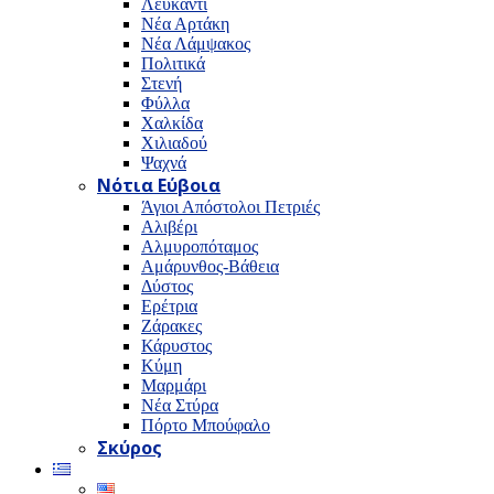
Λευκαντί
Νέα Αρτάκη
Νέα Λάμψακος
Πολιτικά
Στενή
Φύλλα
Χαλκίδα
Χιλιαδού
Ψαχνά
Νότια Εύβοια
Άγιοι Απόστολοι Πετριές
Αλιβέρι
Αλμυροπόταμος
Αμάρυνθος-Βάθεια
Δύστος
Ερέτρια
Ζάρακες
Κάρυστος
Κύμη
Μαρμάρι
Νέα Στύρα
Πόρτο Μπούφαλο
Σκύρος