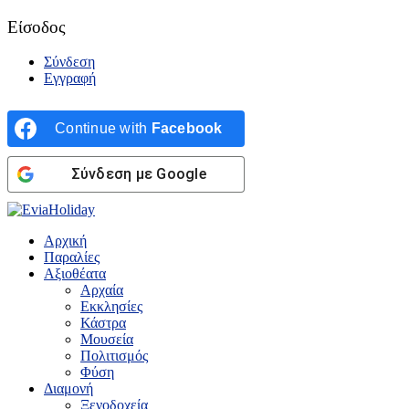
Είσοδος
Σύνδεση
Εγγραφή
Continue with
Facebook
Σύνδεση με Google
Αρχική
Παραλίες
Αξιοθέατα
Αρχαία
Εκκλησίες
Κάστρα
Μουσεία
Πολιτισμός
Φύση
Διαμονή
Ξενοδοχεία