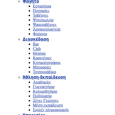
Φαγητό
Εστιατόρια
Πιτσαρίες
Ταβέρνες
Ψητοπωλεία
Ψαροταβέρνες
Ζαχαροπλαστεία
Φούρνοι
Διασκέδαση
Bar
Club
Θέατρα
Καφετέριες
Κινηματογράφος
Μπυραρίες
Τσιπουράδικα
Άθληση-Εκπαίδευση
Ακαδημίες
Γυμναστήρια
Κολυμβητήριο
Ποδηλασία
Ξένες Γλώσσες
Μέση εκπαίδευση
Σχολές πληροφορικής