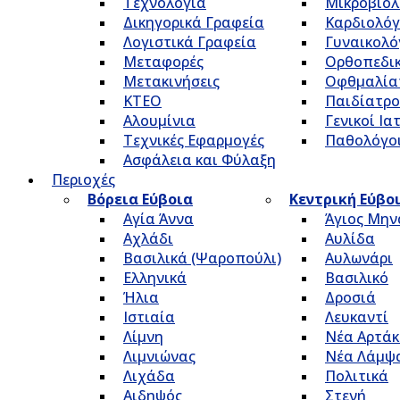
Τεχνολογία
Μικροβιολ
Δικηγορικά Γραφεία
Καρδιολόγ
Λογιστικά Γραφεία
Γυναικολό
Μεταφορές
Ορθοπεδικ
Μετακινήσεις
Οφθμαλία
ΚΤΕΟ
Παιδίατρο
Αλουμίνια
Γενικοί Ια
Τεχνικές Εφαρμογές
Παθολόγο
Ασφάλεια και Φύλαξη
Περιοχές
Βόρεια Εύβοια
Κεντρική Εύβο
Αγία Άννα
Άγιος Μην
Αχλάδι
Αυλίδα
Βασιλικά (Ψαροπούλι)
Αυλωνάρι
Ελληνικά
Βασιλικό
Ήλια
Δροσιά
Ιστιαία
Λευκαντί
Λίμνη
Νέα Αρτάκ
Λιμνιώνας
Νέα Λάμψ
Λιχάδα
Πολιτικά
Αιδηψός
Στενή