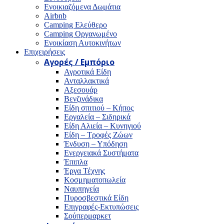
Ενοικιαζόμενα Δωμάτια
Airbnb
Camping Ελεύθερο
Camping Οργανωμένο
Ενοικίαση Αυτοκινήτων
Επιχειρήσεις
Αγορές / Εμπόριο
Αγροτικά Είδη
Ανταλλακτικά
Αξεσουάρ
Βενζινάδικα
Είδη σπιτιού – Κήπος
Εργαλεία – Σιδηρικά
Είδη Αλιεία – Κυνηγιού
Είδη – Τροφές Ζώων
Ένδυση – Υπόδηση
Ενεργειακά Συστήματα
Έπιπλα
Έργα Τέχνης
Κοσμηματοπωλεία
Ναυπηγεία
Πυροσβεστικά Είδη
Επιγραφές-Εκτυπώσεις
Σούπερμαρκετ