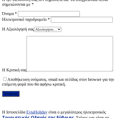
σημειώνονται με
*
Όνομα
*
Ηλεκτρονικό ταχυδρομείο
*
Η Αξιολόγησή σας
Η Κριτική σας
Αποθήκευση ονόματος. email και σελίδας στον browser για την
επόμενη φορά που θα αφήσω κριτική.
H Ιστοσελίδα
EviaHoliday
είναι ο μεγαλύτερος ηλεκτρονικός
Τουριστικός Οδηγός της Εύβοιας
. Στόχος μας είναι να