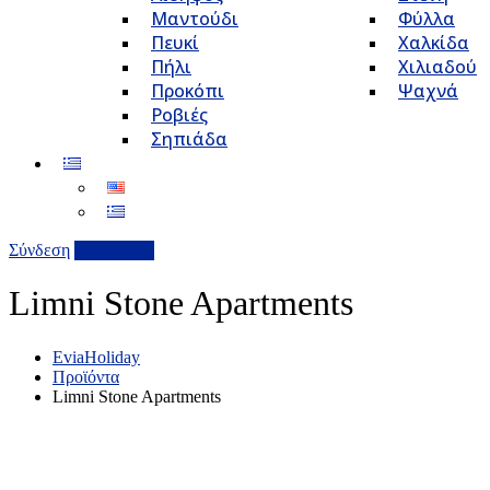
Μαντούδι
Φύλλα
Πευκί
Χαλκίδα
Πήλι
Χιλιαδού
Προκόπι
Ψαχνά
Ροβιές
Σηπιάδα
Σύνδεση
Επιχείρηση
Limni Stone Apartments
EviaHoliday
Προϊόντα
Limni Stone Apartments