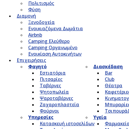
Πολιτισμός
Φύση
Διαμονή
Ξενοδοχεία
Ενοικιαζόμενα Δωμάτια
Airbnb
Camping Ελεύθερο
Camping Οργανωμένο
Ενοικίαση Αυτοκινήτων
Επιχειρήσεις
Φαγητό
Διασκέδαση
Εστιατόρια
Bar
Πιτσαρίες
Club
Ταβέρνες
Θέατρα
Ψητοπωλεία
Καφετέριε
Ψαροταβέρνες
Κινηματο
Ζαχαροπλαστεία
Μπυραρίε
Φούρνοι
Τσιπουρά
Υπηρεσίες
Υγεία
Κατασκευή ιστοσελίδων
Φαρμακεί