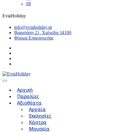
EviaHoliday
info@eviaholiday.gr
Βαρατάση 21, Χαλκίδα 34100
Φόρμα Επικοινωνίας
Αρχική
Παραλίες
Αξιοθέατα
Αρχαία
Εκκλησίες
Κάστρα
Μουσεία