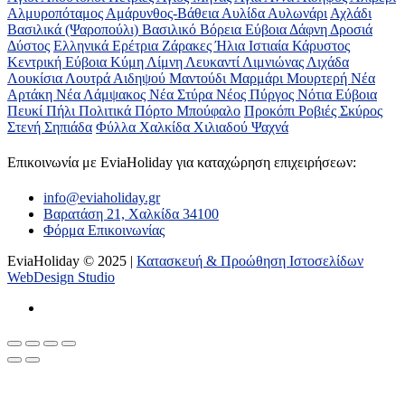
Αλμυροπόταμος
Αμάρυνθος-Βάθεια
Αυλίδα
Αυλωνάρι
Αχλάδι
Βασιλικά (Ψαροπούλι)
Βασιλικό
Βόρεια Εύβοια
Δάφνη
Δροσιά
Δύστος
Ελληνικά
Ερέτρια
Ζάρακες
Ήλια
Ιστιαία
Κάρυστος
Κεντρική Εύβοια
Κύμη
Λίμνη
Λευκαντί
Λιμνιώνας
Λιχάδα
Λουκίσια
Λουτρά Αιδηψού
Μαντούδι
Μαρμάρι
Μουρτερή
Νέα
Αρτάκη
Νέα Λάμψακος
Νέα Στύρα
Νέος Πύργος
Νότια Εύβοια
Πευκί
Πήλι
Πολιτικά
Πόρτο Μπούφαλο
Προκόπι
Ροβιές
Σκύρος
Στενή
Σηπιάδα
Φύλλα
Χαλκίδα
Χιλιαδού
Ψαχνά
Επικοινωνία με ΕviaHoliday για καταχώρηση επιχειρήσεων:
info@eviaholiday.gr
Βαρατάση 21, Χαλκίδα 34100
Φόρμα Επικοινωνίας
EviaHoliday © 2025 |
Κατασκευή & Προώθηση Ιστοσελίδων
WebDesign Studio