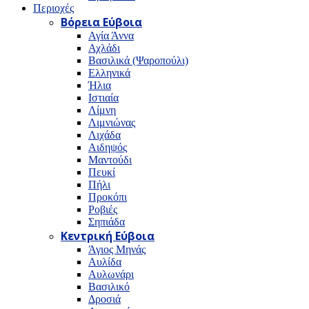
Περιοχές
Βόρεια Εύβοια
Αγία Άννα
Αχλάδι
Βασιλικά (Ψαροπούλι)
Ελληνικά
Ήλια
Ιστιαία
Λίμνη
Λιμνιώνας
Λιχάδα
Αιδηψός
Μαντούδι
Πευκί
Πήλι
Προκόπι
Ροβιές
Σηπιάδα
Κεντρική Εύβοια
Άγιος Μηνάς
Αυλίδα
Αυλωνάρι
Βασιλικό
Δροσιά