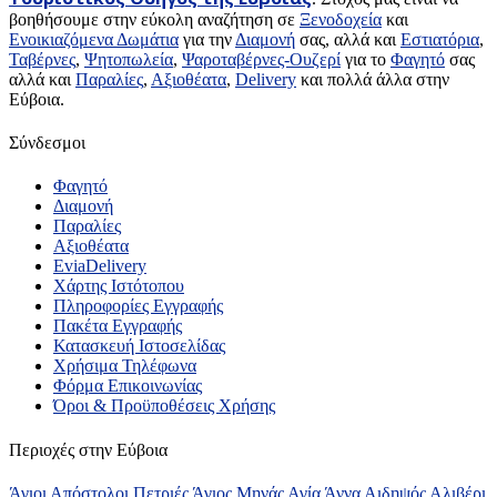
βοηθήσουμε στην εύκολη αναζήτηση σε
Ξενοδοχεία
και
Ενοικιαζόμενα Δωμάτια
για την
Διαμονή
σας, αλλά και
Εστιατόρια
,
Ταβέρνες
,
Ψητοπωλεία
,
Ψαροταβέρνες-Ουζερί
για το
Φαγητό
σας
αλλά και
Παραλίες
,
Αξιοθέατα
,
Delivery
και πολλά άλλα στην
Εύβοια.
Σύνδεσμοι
Φαγητό
Διαμονή
Παραλίες
Αξιοθέατα
EviaDelivery
Χάρτης Ιστότοπου
Πληροφορίες Εγγραφής
Πακέτα Εγγραφής
Κατασκευή Ιστοσελίδας
Χρήσιμα Τηλέφωνα
Φόρμα Επικοινωνίας
Όροι & Προϋποθέσεις Xρήσης
Περιοχές στην Εύβοια
Άγιοι Απόστολοι Πετριές
Άγιος Μηνάς
Αγία Άννα
Αιδηψός
Αλιβέρι