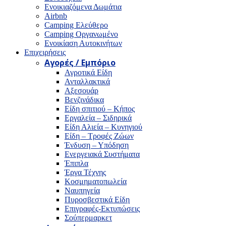
Ενοικιαζόμενα Δωμάτια
Airbnb
Camping Ελεύθερο
Camping Οργανωμένο
Ενοικίαση Αυτοκινήτων
Επιχειρήσεις
Αγορές / Εμπόριο
Αγροτικά Είδη
Ανταλλακτικά
Αξεσουάρ
Βενζινάδικα
Είδη σπιτιού – Κήπος
Εργαλεία – Σιδηρικά
Είδη Αλιεία – Κυνηγιού
Είδη – Τροφές Ζώων
Ένδυση – Υπόδηση
Ενεργειακά Συστήματα
Έπιπλα
Έργα Τέχνης
Κοσμηματοπωλεία
Ναυπηγεία
Πυροσβεστικά Είδη
Επιγραφές-Εκτυπώσεις
Σούπερμαρκετ