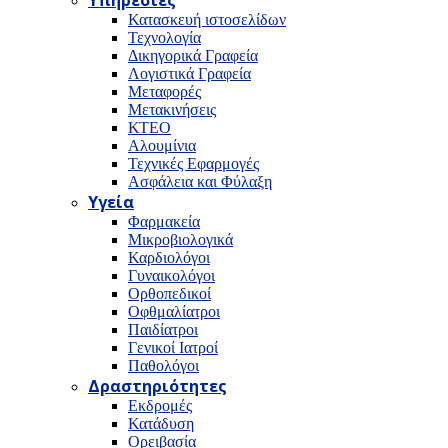
Υπηρεσίες
Κατασκευή ιστοσελίδων
Τεχνολογία
Δικηγορικά Γραφεία
Λογιστικά Γραφεία
Μεταφορές
Μετακινήσεις
ΚΤΕΟ
Αλουμίνια
Τεχνικές Εφαρμογές
Ασφάλεια και Φύλαξη
Υγεία
Φαρμακεία
Μικροβιολογικά
Καρδιολόγοι
Γυναικολόγοι
Ορθοπεδικοί
Οφθμαλίατροι
Παιδίατροι
Γενικοί Ιατροί
Παθολόγοι
Δραστηριότητες
Εκδρομές
Κατάδυση
Ορειβασία