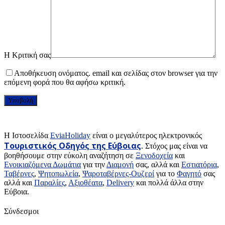
Η Κριτική σας
Αποθήκευση ονόματος. email και σελίδας στον browser για την
επόμενη φορά που θα αφήσω κριτική.
H Ιστοσελίδα
EviaHoliday
είναι ο μεγαλύτερος ηλεκτρονικός
Τουριστικός Οδηγός της Εύβοιας
. Στόχος μας είναι να
βοηθήσουμε στην εύκολη αναζήτηση σε
Ξενοδοχεία
και
Ενοικιαζόμενα Δωμάτια
για την
Διαμονή
σας, αλλά και
Εστιατόρια
,
Ταβέρνες
,
Ψητοπωλεία
,
Ψαροταβέρνες-Ουζερί
για το
Φαγητό
σας
αλλά και
Παραλίες
,
Αξιοθέατα
,
Delivery
και πολλά άλλα στην
Εύβοια.
Σύνδεσμοι