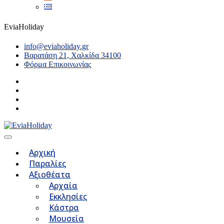
EviaHoliday
info@eviaholiday.gr
Βαρατάση 21, Χαλκίδα 34100
Φόρμα Επικοινωνίας
Αρχική
Παραλίες
Αξιοθέατα
Αρχαία
Εκκλησίες
Κάστρα
Μουσεία