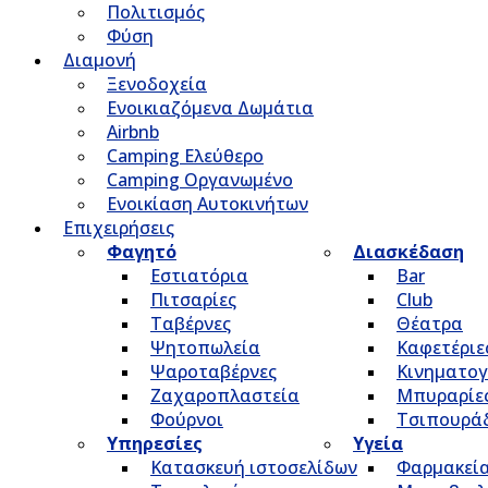
Πολιτισμός
Φύση
Διαμονή
Ξενοδοχεία
Ενοικιαζόμενα Δωμάτια
Airbnb
Camping Ελεύθερο
Camping Οργανωμένο
Ενοικίαση Αυτοκινήτων
Επιχειρήσεις
Φαγητό
Διασκέδαση
Εστιατόρια
Bar
Πιτσαρίες
Club
Ταβέρνες
Θέατρα
Ψητοπωλεία
Καφετέριε
Ψαροταβέρνες
Κινηματο
Ζαχαροπλαστεία
Μπυραρίε
Φούρνοι
Τσιπουρά
Υπηρεσίες
Υγεία
Κατασκευή ιστοσελίδων
Φαρμακεί