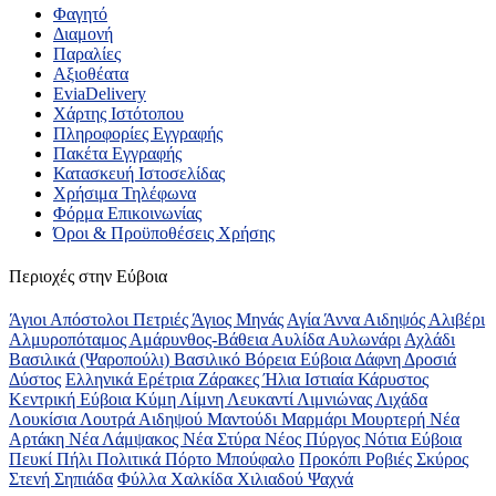
Φαγητό
Διαμονή
Παραλίες
Αξιοθέατα
EviaDelivery
Χάρτης Ιστότοπου
Πληροφορίες Εγγραφής
Πακέτα Εγγραφής
Κατασκευή Ιστοσελίδας
Χρήσιμα Τηλέφωνα
Φόρμα Επικοινωνίας
Όροι & Προϋποθέσεις Xρήσης
Περιοχές στην Εύβοια
Άγιοι Απόστολοι Πετριές
Άγιος Μηνάς
Αγία Άννα
Αιδηψός
Αλιβέρι
Αλμυροπόταμος
Αμάρυνθος-Βάθεια
Αυλίδα
Αυλωνάρι
Αχλάδι
Βασιλικά (Ψαροπούλι)
Βασιλικό
Βόρεια Εύβοια
Δάφνη
Δροσιά
Δύστος
Ελληνικά
Ερέτρια
Ζάρακες
Ήλια
Ιστιαία
Κάρυστος
Κεντρική Εύβοια
Κύμη
Λίμνη
Λευκαντί
Λιμνιώνας
Λιχάδα
Λουκίσια
Λουτρά Αιδηψού
Μαντούδι
Μαρμάρι
Μουρτερή
Νέα
Αρτάκη
Νέα Λάμψακος
Νέα Στύρα
Νέος Πύργος
Νότια Εύβοια
Πευκί
Πήλι
Πολιτικά
Πόρτο Μπούφαλο
Προκόπι
Ροβιές
Σκύρος
Στενή
Σηπιάδα
Φύλλα
Χαλκίδα
Χιλιαδού
Ψαχνά