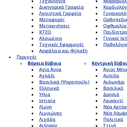
Τεχνολογία
Μικροβιολ
Δικηγορικά Γραφεία
Καρδιολόγ
Λογιστικά Γραφεία
Γυναικολό
Μεταφορές
Ορθοπεδικ
Μετακινήσεις
Οφθμαλία
ΚΤΕΟ
Παιδίατρο
Αλουμίνια
Γενικοί Ια
Τεχνικές Εφαρμογές
Παθολόγο
Ασφάλεια και Φύλαξη
Περιοχές
Βόρεια Εύβοια
Κεντρική Εύβο
Αγία Άννα
Άγιος Μην
Αχλάδι
Αυλίδα
Βασιλικά (Ψαροπούλι)
Αυλωνάρι
Ελληνικά
Βασιλικό
Ήλια
Δροσιά
Ιστιαία
Λευκαντί
Λίμνη
Νέα Αρτάκ
Λιμνιώνας
Νέα Λάμψ
Λιχάδα
Πολιτικά
Αιδηψός
Στενή