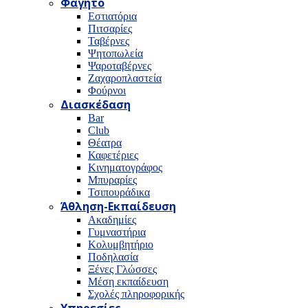
Φαγητό
Εστιατόρια
Πιτσαρίες
Ταβέρνες
Ψητοπωλεία
Ψαροταβέρνες
Ζαχαροπλαστεία
Φούρνοι
Διασκέδαση
Bar
Club
Θέατρα
Καφετέριες
Κινηματογράφος
Μπυραρίες
Τσιπουράδικα
Άθληση-Εκπαίδευση
Ακαδημίες
Γυμναστήρια
Κολυμβητήριο
Ποδηλασία
Ξένες Γλώσσες
Μέση εκπαίδευση
Σχολές πληροφορικής