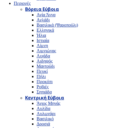
Περιοχές
Βόρεια Εύβοια
Αγία Άννα
Αχλάδι
Βασιλικά (Ψαροπούλι)
Ελληνικά
Ήλια
Ιστιαία
Λίμνη
Λιμνιώνας
Λιχάδα
Αιδηψός
Μαντούδι
Πευκί
Πήλι
Προκόπι
Ροβιές
Σηπιάδα
Κεντρική Εύβοια
Άγιος Μηνάς
Αυλίδα
Αυλωνάρι
Βασιλικό
Δροσιά