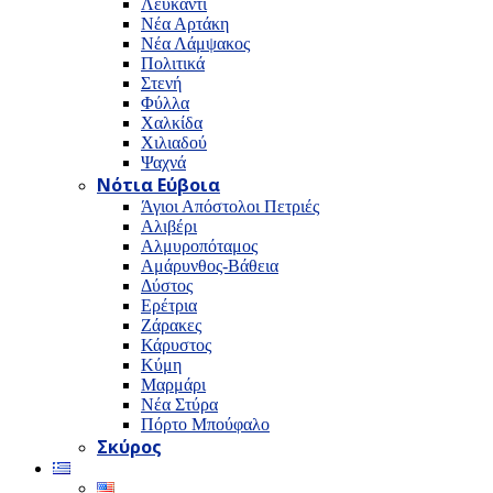
Λευκαντί
Νέα Αρτάκη
Νέα Λάμψακος
Πολιτικά
Στενή
Φύλλα
Χαλκίδα
Χιλιαδού
Ψαχνά
Νότια Εύβοια
Άγιοι Απόστολοι Πετριές
Αλιβέρι
Αλμυροπόταμος
Αμάρυνθος-Βάθεια
Δύστος
Ερέτρια
Ζάρακες
Κάρυστος
Κύμη
Μαρμάρι
Νέα Στύρα
Πόρτο Μπούφαλο
Σκύρος