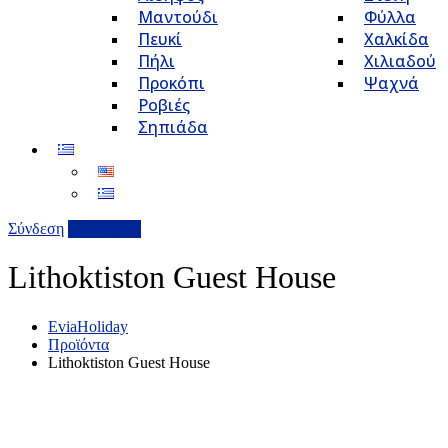
Μαντούδι
Φύλλα
Πευκί
Χαλκίδα
Πήλι
Χιλιαδού
Προκόπι
Ψαχνά
Ροβιές
Σηπιάδα
Σύνδεση
Επιχείρηση
Lithoktiston Guest House
EviaHoliday
Προϊόντα
Lithoktiston Guest House