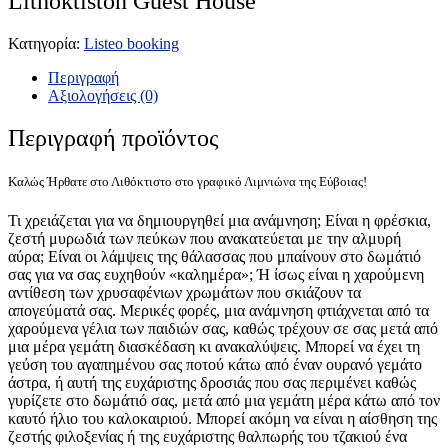
Lithoktiston Guest House
Κατηγορία:
Listeo booking
Περιγραφή
Αξιολογήσεις (0)
Περιγραφή προϊόντος
Καλώς Ήρθατε στο Λιθόκτιστο στο γραφικό Λιμνιώνα της Εύβοιας!
Τι χρειάζεται για να δημιουργηθεί μια ανάμνηση; Είναι η φρέσκια,
ζεστή μυρωδιά των πεύκων που ανακατεύεται με την αλμυρή
αύρα; Είναι οι λάμψεις της θάλασσας που μπαίνουν στο δωμάτιό
σας για να σας ευχηθούν «καλημέρα»; Ή ίσως είναι η χαρούμενη
αντίθεση των χρυσαφένιων χρωμάτων που σκιάζουν τα
απογεύματά σας. Μερικές φορές, μια ανάμνηση φτιάχνεται από τα
χαρούμενα γέλια των παιδιών σας, καθώς τρέχουν σε σας μετά από
μια μέρα γεμάτη διασκέδαση κι ανακαλύψεις. Μπορεί να έχει τη
γεύση του αγαπημένου σας ποτού κάτω από έναν ουρανό γεμάτο
άστρα, ή αυτή της ευχάριστης δροσιάς που σας περιμένει καθώς
γυρίζετε στο δωμάτιό σας, μετά από μια γεμάτη μέρα κάτω από τον
καυτό ήλιο του καλοκαιριού. Μπορεί ακόμη να είναι η αίσθηση της
ζεστής φιλοξενίας ή της ευχάριστης θαλπωρής του τζακιού ένα