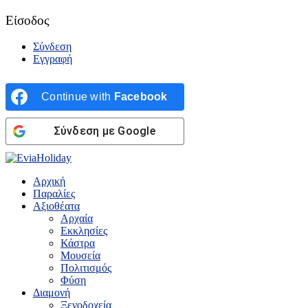
Είσοδος
Σύνδεση
Εγγραφή
Continue with
Facebook
Σύνδεση με Google
Αρχική
Παραλίες
Αξιοθέατα
Αρχαία
Εκκλησίες
Κάστρα
Μουσεία
Πολιτισμός
Φύση
Διαμονή
Ξενοδοχεία