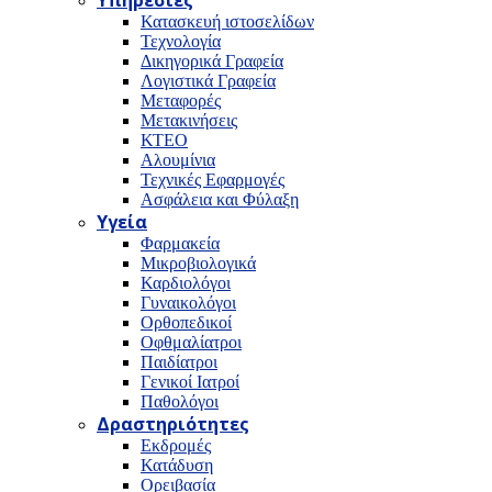
Υπηρεσίες
Κατασκευή ιστοσελίδων
Τεχνολογία
Δικηγορικά Γραφεία
Λογιστικά Γραφεία
Μεταφορές
Μετακινήσεις
ΚΤΕΟ
Αλουμίνια
Τεχνικές Εφαρμογές
Ασφάλεια και Φύλαξη
Υγεία
Φαρμακεία
Μικροβιολογικά
Καρδιολόγοι
Γυναικολόγοι
Ορθοπεδικοί
Οφθμαλίατροι
Παιδίατροι
Γενικοί Ιατροί
Παθολόγοι
Δραστηριότητες
Εκδρομές
Κατάδυση
Ορειβασία