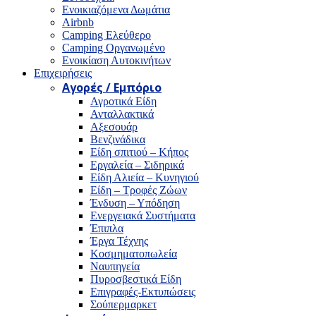
Ενοικιαζόμενα Δωμάτια
Airbnb
Camping Ελεύθερο
Camping Οργανωμένο
Ενοικίαση Αυτοκινήτων
Επιχειρήσεις
Αγορές / Εμπόριο
Αγροτικά Είδη
Ανταλλακτικά
Αξεσουάρ
Βενζινάδικα
Είδη σπιτιού – Κήπος
Εργαλεία – Σιδηρικά
Είδη Αλιεία – Κυνηγιού
Είδη – Τροφές Ζώων
Ένδυση – Υπόδηση
Ενεργειακά Συστήματα
Έπιπλα
Έργα Τέχνης
Κοσμηματοπωλεία
Ναυπηγεία
Πυροσβεστικά Είδη
Επιγραφές-Εκτυπώσεις
Σούπερμαρκετ