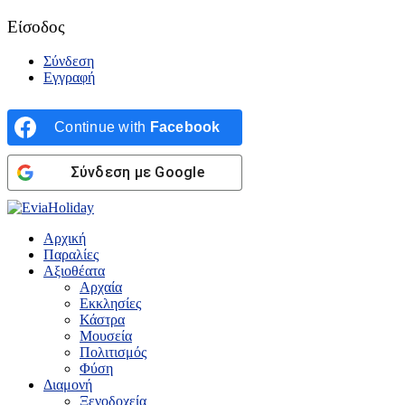
Είσοδος
Σύνδεση
Εγγραφή
Continue with
Facebook
Σύνδεση με Google
Αρχική
Παραλίες
Αξιοθέατα
Αρχαία
Εκκλησίες
Κάστρα
Μουσεία
Πολιτισμός
Φύση
Διαμονή
Ξενοδοχεία