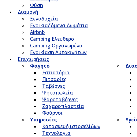
Φύση
Διαμονή
Ξενοδοχεία
Ενοικιαζόμενα Δωμάτια
Airbnb
Camping Ελεύθερο
Camping Οργανωμένο
Ενοικίαση Αυτοκινήτων
Επιχειρήσεις
Φαγητό
Δια
Εστιατόρια
Πιτσαρίες
Ταβέρνες
Ψητοπωλεία
Ψαροταβέρνες
Ζαχαροπλαστεία
Φούρνοι
Υπηρεσίες
Υγεί
Κατασκευή ιστοσελίδων
Τεχνολογία