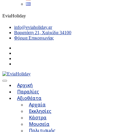
EviaHoliday
info@eviaholiday.gr
Βαρατάση 21, Χαλκίδα 34100
Φόρμα Επικοινωνίας
Αρχική
Παραλίες
Αξιοθέατα
Αρχαία
Εκκλησίες
Κάστρα
Μουσεία
Πολιτισμός