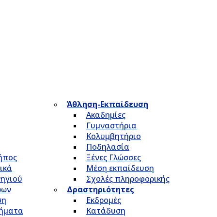
Άθληση-Εκπαίδευση
Ακαδημίες
Γυμναστήρια
Κολυμβητήριο
Ποδηλασία
Κήπος
Ξένες Γλώσσες
ικά
Μέση εκπαίδευση
νηγιού
Σχολές πληροφορικής
ώων
Δραστηριότητες
ση
Εκδρομές
τήματα
Κατάδυση