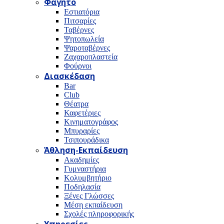
Φαγητό
Εστιατόρια
Πιτσαρίες
Ταβέρνες
Ψητοπωλεία
Ψαροταβέρνες
Ζαχαροπλαστεία
Φούρνοι
Διασκέδαση
Bar
Club
Θέατρα
Καφετέριες
Κινηματογράφος
Μπυραρίες
Τσιπουράδικα
Άθληση-Εκπαίδευση
Ακαδημίες
Γυμναστήρια
Κολυμβητήριο
Ποδηλασία
Ξένες Γλώσσες
Μέση εκπαίδευση
Σχολές πληροφορικής