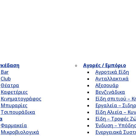
σκέδαση
Αγορές / Εμπόριο
Bar
Αγροτικά Είδη
Club
Ανταλλακτικά
Θέατρα
Αξεσουάρ
Καφετέριες
Βενζινάδικα
Κινηματογράφος
Είδη σπιτιού – 
Μπυραρίες
Εργαλεία – Σιδηρ
Τσιπουράδικα
Είδη Αλιεία – Κυ
α
Είδη – Τροφές Ζ
Φαρμακεία
Ένδυση – Υπόδη
Μικροβιολογικά
Ενεργειακά Συσ