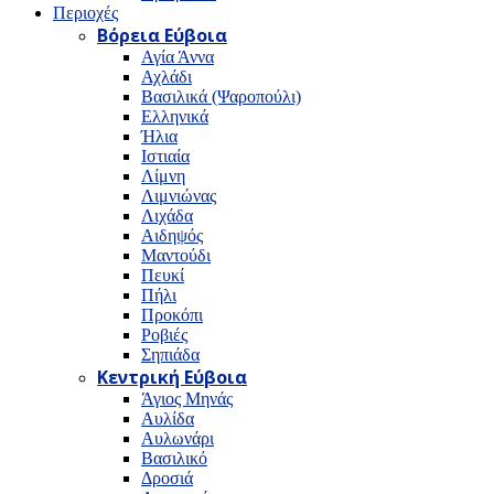
Περιοχές
Βόρεια Εύβοια
Αγία Άννα
Αχλάδι
Βασιλικά (Ψαροπούλι)
Ελληνικά
Ήλια
Ιστιαία
Λίμνη
Λιμνιώνας
Λιχάδα
Αιδηψός
Μαντούδι
Πευκί
Πήλι
Προκόπι
Ροβιές
Σηπιάδα
Κεντρική Εύβοια
Άγιος Μηνάς
Αυλίδα
Αυλωνάρι
Βασιλικό
Δροσιά