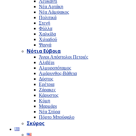
Λευκαντί
Νέα Αρτάκη
Νέα Λάμψακος
Πολιτικά
Στενή
Φύλλα
Χαλκίδα
Χιλιαδού
Ψαχνά
Νότια Εύβοια
Άγιοι Απόστολοι Πετριές
Αλιβέρι
Αλμυροπόταμος
Αμάρυνθος-Βάθεια
Δύστος
Ερέτρια
Ζάρακες
Κάρυστος
Κύμη
Μαρμάρι
Νέα Στύρα
Πόρτο Μπούφαλο
Σκύρος