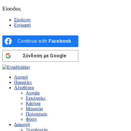
Είσοδος
Σύνδεση
Εγγραφή
Continue with
Facebook
Σύνδεση με Google
Αρχική
Παραλίες
Αξιοθέατα
Αρχαία
Εκκλησίες
Κάστρα
Μουσεία
Πολιτισμός
Φύση
Διαμονή
Ξενοδοχεία