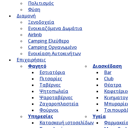
Πολιτισμός
Φύση
Διαμονή
Ξενοδοχεία
Ενοικιαζόμενα Δωμάτια
Airbnb
Camping Ελεύθερο
Camping Οργανωμένο
Ενοικίαση Αυτοκινήτων
Επιχειρήσεις
Φαγητό
Διασκέδαση
Εστιατόρια
Bar
Πιτσαρίες
Club
Ταβέρνες
Θέατρα
Ψητοπωλεία
Καφετέριε
Ψαροταβέρνες
Κινηματο
Ζαχαροπλαστεία
Μπυραρίε
Φούρνοι
Τσιπουρά
Υπηρεσίες
Υγεία
Κατασκευή ιστοσελίδων
Φαρμακεί