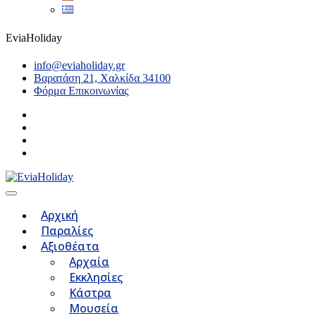
EviaHoliday
info@eviaholiday.gr
Βαρατάση 21, Χαλκίδα 34100
Φόρμα Επικοινωνίας
Αρχική
Παραλίες
Αξιοθέατα
Αρχαία
Εκκλησίες
Κάστρα
Μουσεία