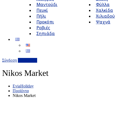
Μαντούδι
Φύλλα
Πευκί
Χαλκίδα
Πήλι
Χιλιαδού
Προκόπι
Ψαχνά
Ροβιές
Σηπιάδα
Σύνδεση
Επιχείρηση
Nikos Market
EviaHoliday
Προϊόντα
Nikos Market