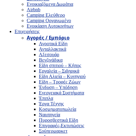
Ενοικιαζόμενα Δωμάτια
Airbnb
Camping Ελεύθερο
Camping Οργανωμένο
Ενοικίαση Αυτοκινήτων
Επιχειρήσεις
Αγορές / Εμπόριο
Αγροτικά Είδη
Ανταλλακτικά
Αξεσουάρ
Βενζινάδικα
Είδη σπιτιού – Κήπος
Εργαλεία – Σιδηρικά
Είδη Αλιεία – Κυνηγιού
Είδη – Τροφές Ζώων
Ένδυση – Υπόδηση
Ενεργειακά Συστήματα
Έπιπλα
Έργα Τέχνης
Κοσμηματοπωλεία
Ναυπηγεία
Πυροσβεστικά Είδη
Επιγραφές-Εκτυπώσεις
Σούπερμαρκετ