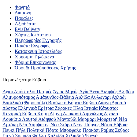
Φαγητό
Διαμονή
Παραλίες
Αξιοθέατα
EviaDelivery
Χάρτης Ιστότοπου
Πληροφορίες Εγγραφής
Πακέτα Εγγραφής
Κατασκευή Ιστοσελίδας
Χρήσιμα Τηλέφωνα
Φόρμα Επικοινωνίας
Όροι & Προϋποθέσεις Xρήσης
Περιοχές στην Εύβοια
Άγιοι Απόστολοι Πετριές
Άγιος Μηνάς
Αγία Άννα
Αιδηψός
Αλιβέρι
Αλμυροπόταμος
Αμάρυνθος-Βάθεια
Αυλίδα
Αυλωνάρι
Αχλάδι
Βασιλικά (Ψαροπούλι)
Βασιλικό
Βόρεια Εύβοια
Δάφνη
Δροσιά
Δύστος
Ελληνικά
Ερέτρια
Ζάρακες
Ήλια
Ιστιαία
Κάρυστος
Κεντρική Εύβοια
Κύμη
Λίμνη
Λευκαντί
Λιμνιώνας
Λιχάδα
Λουκίσια
Λουτρά Αιδηψού
Μαντούδι
Μαρμάρι
Μουρτερή
Νέα
Αρτάκη
Νέα Λάμψακος
Νέα Στύρα
Νέος Πύργος
Νότια Εύβοια
Πευκί
Πήλι
Πολιτικά
Πόρτο Μπούφαλο
Προκόπι
Ροβιές
Σκύρος
Στενή
Σηπιάδα
Φύλλα
Χαλκίδα
Χιλιαδού
Ψαχνά