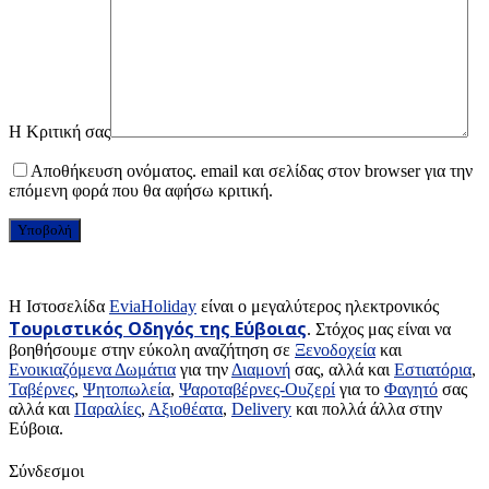
Η Κριτική σας
Αποθήκευση ονόματος. email και σελίδας στον browser για την
επόμενη φορά που θα αφήσω κριτική.
H Ιστοσελίδα
EviaHoliday
είναι ο μεγαλύτερος ηλεκτρονικός
Τουριστικός Οδηγός της Εύβοιας
. Στόχος μας είναι να
βοηθήσουμε στην εύκολη αναζήτηση σε
Ξενοδοχεία
και
Ενοικιαζόμενα Δωμάτια
για την
Διαμονή
σας, αλλά και
Εστιατόρια
,
Ταβέρνες
,
Ψητοπωλεία
,
Ψαροταβέρνες-Ουζερί
για το
Φαγητό
σας
αλλά και
Παραλίες
,
Αξιοθέατα
,
Delivery
και πολλά άλλα στην
Εύβοια.
Σύνδεσμοι