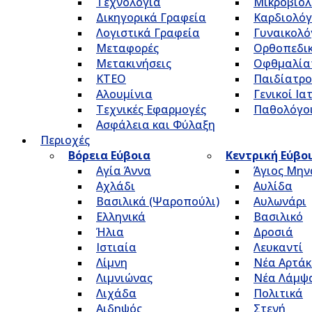
Τεχνολογία
Μικροβιολ
Δικηγορικά Γραφεία
Καρδιολόγ
Λογιστικά Γραφεία
Γυναικολό
Μεταφορές
Ορθοπεδικ
Μετακινήσεις
Οφθμαλία
ΚΤΕΟ
Παιδίατρο
Αλουμίνια
Γενικοί Ια
Τεχνικές Εφαρμογές
Παθολόγο
Ασφάλεια και Φύλαξη
Περιοχές
Βόρεια Εύβοια
Κεντρική Εύβο
Αγία Άννα
Άγιος Μην
Αχλάδι
Αυλίδα
Βασιλικά (Ψαροπούλι)
Αυλωνάρι
Ελληνικά
Βασιλικό
Ήλια
Δροσιά
Ιστιαία
Λευκαντί
Λίμνη
Νέα Αρτάκ
Λιμνιώνας
Νέα Λάμψ
Λιχάδα
Πολιτικά
Αιδηψός
Στενή