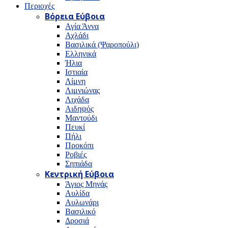
Περιοχές
Βόρεια Εύβοια
Αγία Άννα
Αχλάδι
Βασιλικά (Ψαροπούλι)
Ελληνικά
Ήλια
Ιστιαία
Λίμνη
Λιμνιώνας
Λιχάδα
Αιδηψός
Μαντούδι
Πευκί
Πήλι
Προκόπι
Ροβιές
Σηπιάδα
Κεντρική Εύβοια
Άγιος Μηνάς
Αυλίδα
Αυλωνάρι
Βασιλικό
Δροσιά