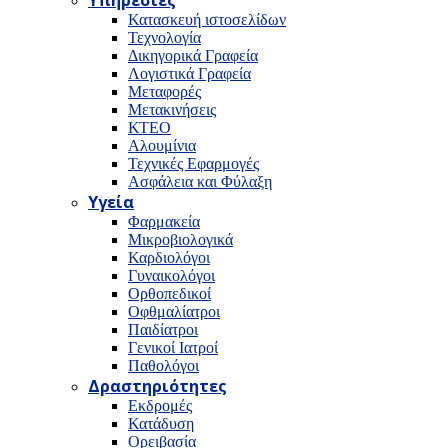
Υπηρεσίες
Κατασκευή ιστοσελίδων
Τεχνολογία
Δικηγορικά Γραφεία
Λογιστικά Γραφεία
Μεταφορές
Μετακινήσεις
ΚΤΕΟ
Αλουμίνια
Τεχνικές Εφαρμογές
Ασφάλεια και Φύλαξη
Υγεία
Φαρμακεία
Μικροβιολογικά
Καρδιολόγοι
Γυναικολόγοι
Ορθοπεδικοί
Οφθμαλίατροι
Παιδίατροι
Γενικοί Ιατροί
Παθολόγοι
Δραστηριότητες
Εκδρομές
Κατάδυση
Ορειβασία