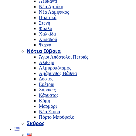
Λευκαντί
Νέα Αρτάκη
Νέα Λάμψακος
Πολιτικά
Στενή
Φύλλα
Χαλκίδα
Χιλιαδού
Ψαχνά
Νότια Εύβοια
Άγιοι Απόστολοι Πετριές
Αλιβέρι
Αλμυροπόταμος
Αμάρυνθος-Βάθεια
Δύστος
Ερέτρια
Ζάρακες
Κάρυστος
Κύμη
Μαρμάρι
Νέα Στύρα
Πόρτο Μπούφαλο
Σκύρος