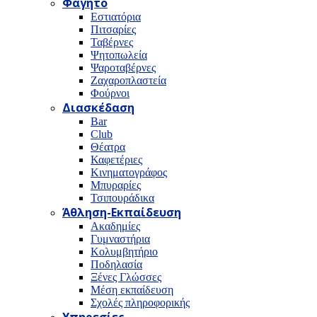
Φαγητό
Εστιατόρια
Πιτσαρίες
Ταβέρνες
Ψητοπωλεία
Ψαροταβέρνες
Ζαχαροπλαστεία
Φούρνοι
Διασκέδαση
Bar
Club
Θέατρα
Καφετέριες
Κινηματογράφος
Μπυραρίες
Τσιπουράδικα
Άθληση-Εκπαίδευση
Ακαδημίες
Γυμναστήρια
Κολυμβητήριο
Ποδηλασία
Ξένες Γλώσσες
Μέση εκπαίδευση
Σχολές πληροφορικής