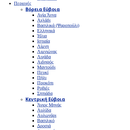
Περιοχές
Βόρεια Εύβοια
Αγία Άννα
Αχλάδι
Βασιλικά (Ψαροπούλι)
Ελληνικά
Ήλια
Ιστιαία
Λίμνη
Λιμνιώνας
Λιχάδα
Αιδηψός
Μαντούδι
Πευκί
Πήλι
Προκόπι
Ροβιές
Σηπιάδα
Κεντρική Εύβοια
Άγιος Μηνάς
Αυλίδα
Αυλωνάρι
Βασιλικό
Δροσιά