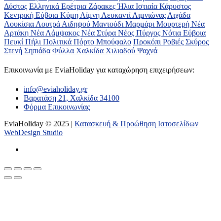
Δύστος
Ελληνικά
Ερέτρια
Ζάρακες
Ήλια
Ιστιαία
Κάρυστος
Κεντρική Εύβοια
Κύμη
Λίμνη
Λευκαντί
Λιμνιώνας
Λιχάδα
Λουκίσια
Λουτρά Αιδηψού
Μαντούδι
Μαρμάρι
Μουρτερή
Νέα
Αρτάκη
Νέα Λάμψακος
Νέα Στύρα
Νέος Πύργος
Νότια Εύβοια
Πευκί
Πήλι
Πολιτικά
Πόρτο Μπούφαλο
Προκόπι
Ροβιές
Σκύρος
Στενή
Σηπιάδα
Φύλλα
Χαλκίδα
Χιλιαδού
Ψαχνά
Επικοινωνία με ΕviaHoliday για καταχώρηση επιχειρήσεων:
info@eviaholiday.gr
Βαρατάση 21, Χαλκίδα 34100
Φόρμα Επικοινωνίας
EviaHoliday © 2025 |
Κατασκευή & Προώθηση Ιστοσελίδων
WebDesign Studio