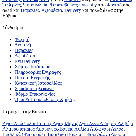
Ταβέρνες
,
Ψητοπωλεία
,
Ψαροταβέρνες-Ουζερί
για το
Φαγητό
σας
αλλά και
Παραλίες
,
Αξιοθέατα
,
Delivery
και πολλά άλλα στην
Εύβοια.
Σύνδεσμοι
Φαγητό
Διαμονή
Παραλίες
Αξιοθέατα
EviaDelivery
Χάρτης Ιστότοπου
Πληροφορίες Εγγραφής
Πακέτα Εγγραφής
Κατασκευή Ιστοσελίδας
Χρήσιμα Τηλέφωνα
Φόρμα Επικοινωνίας
Όροι & Προϋποθέσεις Xρήσης
Περιοχές στην Εύβοια
Άγιοι Απόστολοι Πετριές
Άγιος Μηνάς
Αγία Άννα
Αιδηψός
Αλιβέρι
Αλμυροπόταμος
Αμάρυνθος-Βάθεια
Αυλίδα
Αυλωνάρι
Αχλάδι
Βασιλικά (Ψαροπούλι)
Βασιλικό
Βόρεια Εύβοια
Δάφνη
Δροσιά