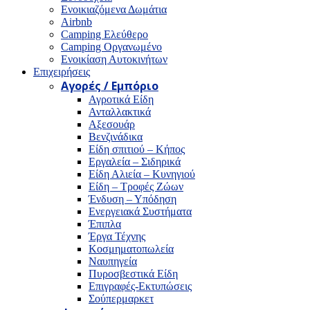
Ενοικιαζόμενα Δωμάτια
Airbnb
Camping Ελεύθερο
Camping Οργανωμένο
Ενοικίαση Αυτοκινήτων
Επιχειρήσεις
Αγορές / Εμπόριο
Αγροτικά Είδη
Ανταλλακτικά
Αξεσουάρ
Βενζινάδικα
Είδη σπιτιού – Κήπος
Εργαλεία – Σιδηρικά
Είδη Αλιεία – Κυνηγιού
Είδη – Τροφές Ζώων
Ένδυση – Υπόδηση
Ενεργειακά Συστήματα
Έπιπλα
Έργα Τέχνης
Κοσμηματοπωλεία
Ναυπηγεία
Πυροσβεστικά Είδη
Επιγραφές-Εκτυπώσεις
Σούπερμαρκετ