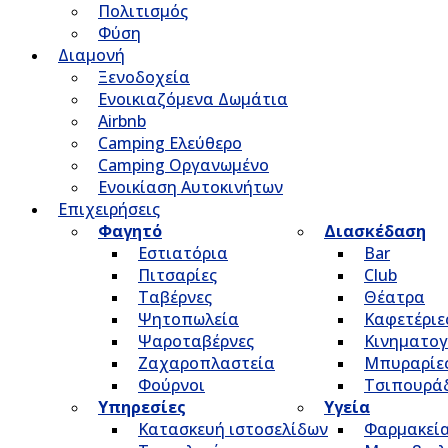
Πολιτισμός
Φύση
Διαμονή
Ξενοδοχεία
Ενοικιαζόμενα Δωμάτια
Airbnb
Camping Ελεύθερο
Camping Οργανωμένο
Ενοικίαση Αυτοκινήτων
Επιχειρήσεις
Φαγητό
Διασκέδαση
Εστιατόρια
Bar
Πιτσαρίες
Club
Ταβέρνες
Θέατρα
Ψητοπωλεία
Καφετέριε
Ψαροταβέρνες
Κινηματο
Ζαχαροπλαστεία
Μπυραρίε
Φούρνοι
Τσιπουρά
Υπηρεσίες
Υγεία
Κατασκευή ιστοσελίδων
Φαρμακεί