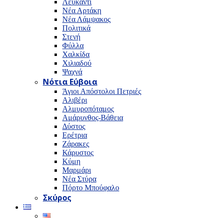
Λευκαντί
Νέα Αρτάκη
Νέα Λάμψακος
Πολιτικά
Στενή
Φύλλα
Χαλκίδα
Χιλιαδού
Ψαχνά
Νότια Εύβοια
Άγιοι Απόστολοι Πετριές
Αλιβέρι
Αλμυροπόταμος
Αμάρυνθος-Βάθεια
Δύστος
Ερέτρια
Ζάρακες
Κάρυστος
Κύμη
Μαρμάρι
Νέα Στύρα
Πόρτο Μπούφαλο
Σκύρος