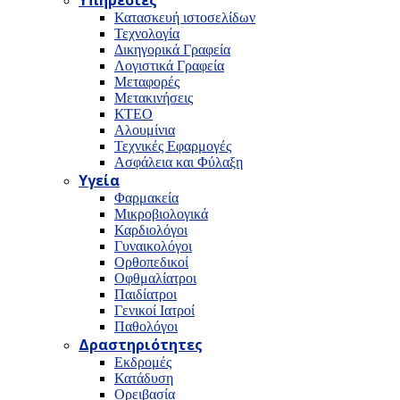
Υπηρεσίες
Κατασκευή ιστοσελίδων
Τεχνολογία
Δικηγορικά Γραφεία
Λογιστικά Γραφεία
Μεταφορές
Μετακινήσεις
ΚΤΕΟ
Αλουμίνια
Τεχνικές Εφαρμογές
Ασφάλεια και Φύλαξη
Υγεία
Φαρμακεία
Μικροβιολογικά
Καρδιολόγοι
Γυναικολόγοι
Ορθοπεδικοί
Οφθμαλίατροι
Παιδίατροι
Γενικοί Ιατροί
Παθολόγοι
Δραστηριότητες
Εκδρομές
Κατάδυση
Ορειβασία