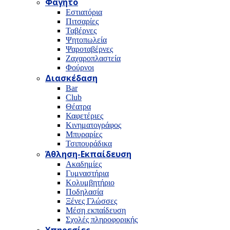
Φαγητό
Εστιατόρια
Πιτσαρίες
Ταβέρνες
Ψητοπωλεία
Ψαροταβέρνες
Ζαχαροπλαστεία
Φούρνοι
Διασκέδαση
Bar
Club
Θέατρα
Καφετέριες
Κινηματογράφος
Μπυραρίες
Τσιπουράδικα
Άθληση-Εκπαίδευση
Ακαδημίες
Γυμναστήρια
Κολυμβητήριο
Ποδηλασία
Ξένες Γλώσσες
Μέση εκπαίδευση
Σχολές πληροφορικής