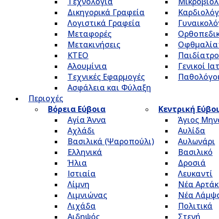
Τεχνολογία
Μικροβιολ
Δικηγορικά Γραφεία
Καρδιολόγ
Λογιστικά Γραφεία
Γυναικολό
Μεταφορές
Ορθοπεδικ
Μετακινήσεις
Οφθμαλία
ΚΤΕΟ
Παιδίατρο
Αλουμίνια
Γενικοί Ια
Τεχνικές Εφαρμογές
Παθολόγο
Ασφάλεια και Φύλαξη
Περιοχές
Βόρεια Εύβοια
Κεντρική Εύβο
Αγία Άννα
Άγιος Μην
Αχλάδι
Αυλίδα
Βασιλικά (Ψαροπούλι)
Αυλωνάρι
Ελληνικά
Βασιλικό
Ήλια
Δροσιά
Ιστιαία
Λευκαντί
Λίμνη
Νέα Αρτάκ
Λιμνιώνας
Νέα Λάμψ
Λιχάδα
Πολιτικά
Αιδηψός
Στενή