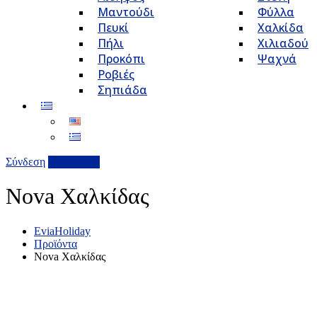
Μαντούδι
Φύλλα
Πευκί
Χαλκίδα
Πήλι
Χιλιαδού
Προκόπι
Ψαχνά
Ροβιές
Σηπιάδα
Σύνδεση
Επιχείρηση
Nova Χαλκίδας
EviaHoliday
Προϊόντα
Nova Χαλκίδας