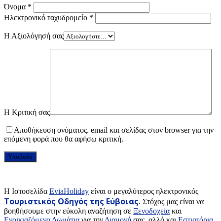
Όνομα
*
Ηλεκτρονικό ταχυδρομείο
*
Η Αξιολόγησή σας
Η Κριτική σας
Αποθήκευση ονόματος. email και σελίδας στον browser για την
επόμενη φορά που θα αφήσω κριτική.
H Ιστοσελίδα
EviaHoliday
είναι ο μεγαλύτερος ηλεκτρονικός
Τουριστικός Οδηγός της Εύβοιας
. Στόχος μας είναι να
βοηθήσουμε στην εύκολη αναζήτηση σε
Ξενοδοχεία
και
Ενοικιαζόμενα Δωμάτια
για την
Διαμονή
σας, αλλά και
Εστιατόρια
,