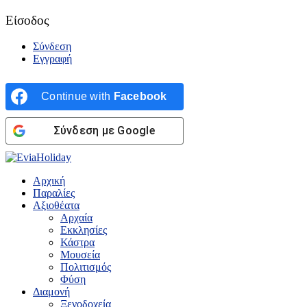
Είσοδος
Σύνδεση
Εγγραφή
Continue with
Facebook
Σύνδεση με Google
Αρχική
Παραλίες
Αξιοθέατα
Αρχαία
Εκκλησίες
Κάστρα
Μουσεία
Πολιτισμός
Φύση
Διαμονή
Ξενοδοχεία