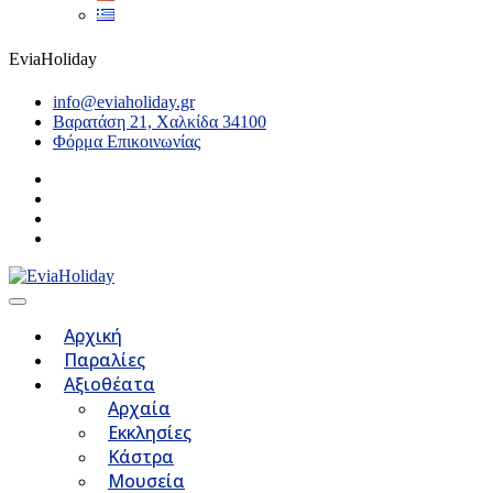
EviaHoliday
info@eviaholiday.gr
Βαρατάση 21, Χαλκίδα 34100
Φόρμα Επικοινωνίας
Αρχική
Παραλίες
Αξιοθέατα
Αρχαία
Εκκλησίες
Κάστρα
Μουσεία