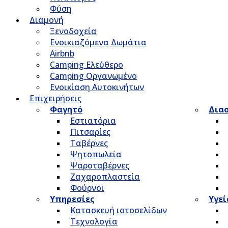
Φύση
Διαμονή
Ξενοδοχεία
Ενοικιαζόμενα Δωμάτια
Airbnb
Camping Ελεύθερο
Camping Οργανωμένο
Ενοικίαση Αυτοκινήτων
Επιχειρήσεις
Φαγητό
Δια
Εστιατόρια
Πιτσαρίες
Ταβέρνες
Ψητοπωλεία
Ψαροταβέρνες
Ζαχαροπλαστεία
Φούρνοι
Υπηρεσίες
Υγεί
Κατασκευή ιστοσελίδων
Τεχνολογία