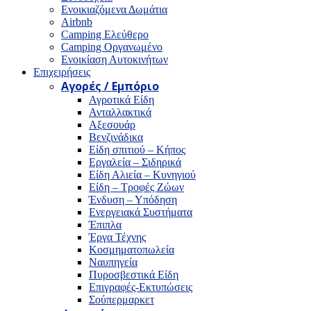
Ενοικιαζόμενα Δωμάτια
Airbnb
Camping Ελεύθερο
Camping Οργανωμένο
Ενοικίαση Αυτοκινήτων
Επιχειρήσεις
Αγορές / Εμπόριο
Αγροτικά Είδη
Ανταλλακτικά
Αξεσουάρ
Βενζινάδικα
Είδη σπιτιού – Κήπος
Εργαλεία – Σιδηρικά
Είδη Αλιεία – Κυνηγιού
Είδη – Τροφές Ζώων
Ένδυση – Υπόδηση
Ενεργειακά Συστήματα
Έπιπλα
Έργα Τέχνης
Κοσμηματοπωλεία
Ναυπηγεία
Πυροσβεστικά Είδη
Επιγραφές-Εκτυπώσεις
Σούπερμαρκετ