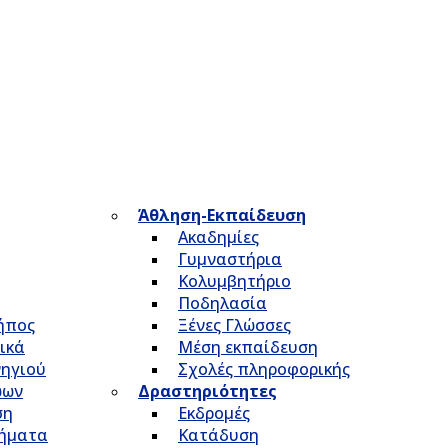
Άθληση-Εκπαίδευση
Ακαδημίες
Γυμναστήρια
Κολυμβητήριο
Ποδηλασία
Κήπος
Ξένες Γλώσσες
ικά
Μέση εκπαίδευση
νηγιού
Σχολές πληροφορικής
ώων
Δραστηριότητες
ση
Εκδρομές
τήματα
Κατάδυση