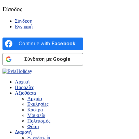
Είσοδος
Σύνδεση
Εγγραφή
Continue with
Facebook
Σύνδεση με Google
Αρχική
Παραλίες
Αξιοθέατα
Αρχαία
Εκκλησίες
Κάστρα
Μουσεία
Πολιτισμός
Φύση
Διαμονή
Ξενοδοχεία