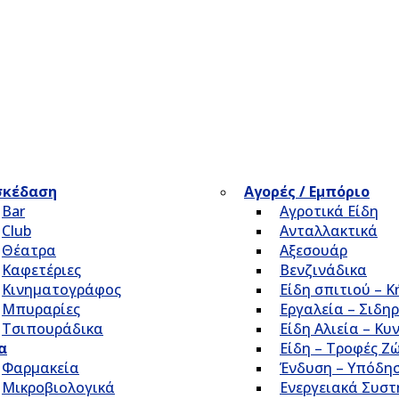
σκέδαση
Αγορές / Εμπόριο
Bar
Αγροτικά Είδη
Club
Ανταλλακτικά
Θέατρα
Αξεσουάρ
Καφετέριες
Βενζινάδικα
Κινηματογράφος
Είδη σπιτιού – 
Μπυραρίες
Εργαλεία – Σιδηρ
Τσιπουράδικα
Είδη Αλιεία – Κυ
α
Είδη – Τροφές Ζ
Φαρμακεία
Ένδυση – Υπόδη
Μικροβιολογικά
Ενεργειακά Συσ