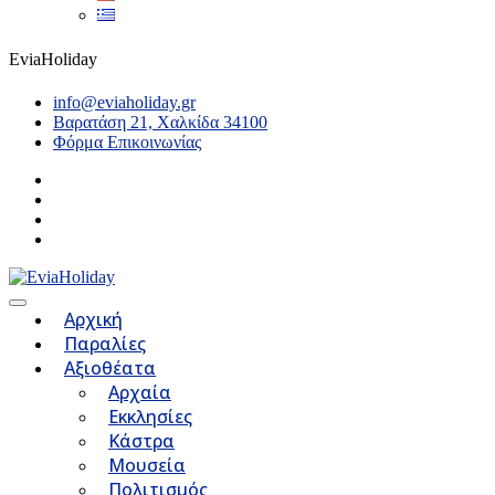
EviaHoliday
info@eviaholiday.gr
Βαρατάση 21, Χαλκίδα 34100
Φόρμα Επικοινωνίας
Αρχική
Παραλίες
Αξιοθέατα
Αρχαία
Εκκλησίες
Κάστρα
Μουσεία
Πολιτισμός