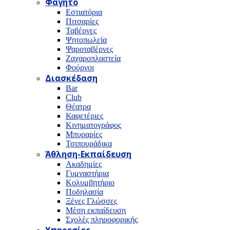
Φαγητό
Εστιατόρια
Πιτσαρίες
Ταβέρνες
Ψητοπωλεία
Ψαροταβέρνες
Ζαχαροπλαστεία
Φούρνοι
Διασκέδαση
Bar
Club
Θέατρα
Καφετέριες
Κινηματογράφος
Μπυραρίες
Τσιπουράδικα
Άθληση-Εκπαίδευση
Ακαδημίες
Γυμναστήρια
Κολυμβητήριο
Ποδηλασία
Ξένες Γλώσσες
Μέση εκπαίδευση
Σχολές πληροφορικής