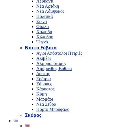
Λευκαντί
Νέα Αρτάκη
Νέα Λάμψακος
Πολιτικά
Στενή
Φύλλα
Χαλκίδα
Χιλιαδού
Ψαχνά
Νότια Εύβοια
Άγιοι Απόστολοι Πετριές
Αλιβέρι
Αλμυροπόταμος
Αμάρυνθος-Βάθεια
Δύστος
Ερέτρια
Ζάρακες
Κάρυστος
Κύμη
Μαρμάρι
Νέα Στύρα
Πόρτο Μπούφαλο
Σκύρος