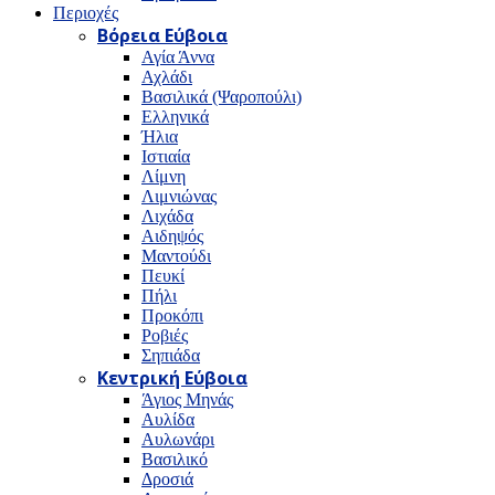
Περιοχές
Βόρεια Εύβοια
Αγία Άννα
Αχλάδι
Βασιλικά (Ψαροπούλι)
Ελληνικά
Ήλια
Ιστιαία
Λίμνη
Λιμνιώνας
Λιχάδα
Αιδηψός
Μαντούδι
Πευκί
Πήλι
Προκόπι
Ροβιές
Σηπιάδα
Κεντρική Εύβοια
Άγιος Μηνάς
Αυλίδα
Αυλωνάρι
Βασιλικό
Δροσιά