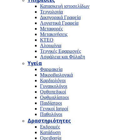
Υπηρεσίες
Κατασκευή ιστοσελίδων
Τεχνολογία
Δικηγορικά Γραφεία
Λογιστικά Γραφεία
Μεταφορές
Μετακινήσεις
ΚΤΕΟ
Αλουμίνια
Τεχνικές Εφαρμογές
Ασφάλεια και Φύλαξη
Υγεία
Φαρμακεία
Μικροβιολογικά
Καρδιολόγοι
Γυναικολόγοι
Ορθοπεδικοί
Οφθμαλίατροι
Παιδίατροι
Γενικοί Ιατροί
Παθολόγοι
Δραστηριότητες
Εκδρομές
Κατάδυση
Ορειβασία