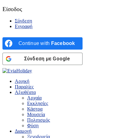
Είσοδος
Σύνδεση
Εγγραφή
Continue with
Facebook
Σύνδεση με Google
Αρχική
Παραλίες
Αξιοθέατα
Αρχαία
Εκκλησίες
Κάστρα
Μουσεία
Πολιτισμός
Φύση
Διαμονή
Ξενοδοχεία