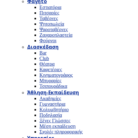
Φαγητό
Εστιατόρια
Πιτσαρίες
Ταβέρνες
Ψητοπωλεία
Ψαροταβέρνες
Ζαχαροπλαστεία
Φούρνοι
Διασκέδαση
Bar
Club
Θέατρα
Καφετέριες
Κινηματογράφος
Μπυραρίες
Τσιπουράδικα
Άθληση-Εκπαίδευση
Ακαδημίες
Γυμναστήρια
Κολυμβητήριο
Ποδηλασία
Ξένες Γλώσσες
Μέση εκπαίδευση
Σχολές πληροφορικής