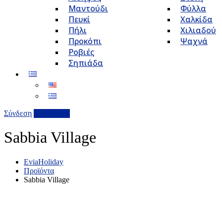
Μαντούδι
Φύλλα
Πευκί
Χαλκίδα
Πήλι
Χιλιαδού
Προκόπι
Ψαχνά
Ροβιές
Σηπιάδα
Σύνδεση
Επιχείρηση
Sabbia Village
EviaHoliday
Προϊόντα
Sabbia Village