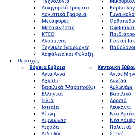
Τεχνολογία
Μικροβιολ
Δικηγορικά Γραφεία
Καρδιολόγ
Λογιστικά Γραφεία
Γυναικολό
Μεταφορές
Ορθοπεδικ
Μετακινήσεις
Οφθμαλία
ΚΤΕΟ
Παιδίατρο
Αλουμίνια
Γενικοί Ια
Τεχνικές Εφαρμογές
Παθολόγο
Ασφάλεια και Φύλαξη
Περιοχές
Βόρεια Εύβοια
Κεντρική Εύβο
Αγία Άννα
Άγιος Μην
Αχλάδι
Αυλίδα
Βασιλικά (Ψαροπούλι)
Αυλωνάρι
Ελληνικά
Βασιλικό
Ήλια
Δροσιά
Ιστιαία
Λευκαντί
Λίμνη
Νέα Αρτάκ
Λιμνιώνας
Νέα Λάμψ
Λιχάδα
Πολιτικά
Αιδηψός
Στενή