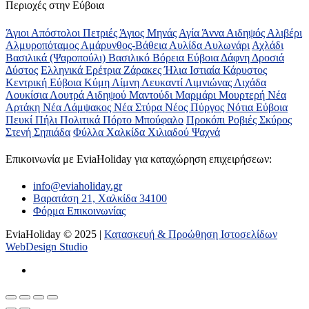
Περιοχές στην Εύβοια
Άγιοι Απόστολοι Πετριές
Άγιος Μηνάς
Αγία Άννα
Αιδηψός
Αλιβέρι
Αλμυροπόταμος
Αμάρυνθος-Βάθεια
Αυλίδα
Αυλωνάρι
Αχλάδι
Βασιλικά (Ψαροπούλι)
Βασιλικό
Βόρεια Εύβοια
Δάφνη
Δροσιά
Δύστος
Ελληνικά
Ερέτρια
Ζάρακες
Ήλια
Ιστιαία
Κάρυστος
Κεντρική Εύβοια
Κύμη
Λίμνη
Λευκαντί
Λιμνιώνας
Λιχάδα
Λουκίσια
Λουτρά Αιδηψού
Μαντούδι
Μαρμάρι
Μουρτερή
Νέα
Αρτάκη
Νέα Λάμψακος
Νέα Στύρα
Νέος Πύργος
Νότια Εύβοια
Πευκί
Πήλι
Πολιτικά
Πόρτο Μπούφαλο
Προκόπι
Ροβιές
Σκύρος
Στενή
Σηπιάδα
Φύλλα
Χαλκίδα
Χιλιαδού
Ψαχνά
Επικοινωνία με ΕviaHoliday για καταχώρηση επιχειρήσεων:
info@eviaholiday.gr
Βαρατάση 21, Χαλκίδα 34100
Φόρμα Επικοινωνίας
EviaHoliday © 2025 |
Κατασκευή & Προώθηση Ιστοσελίδων
WebDesign Studio