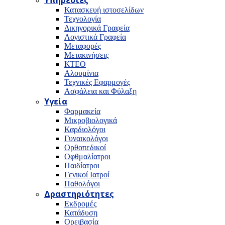
Υπηρεσίες
Κατασκευή ιστοσελίδων
Τεχνολογία
Δικηγορικά Γραφεία
Λογιστικά Γραφεία
Μεταφορές
Μετακινήσεις
ΚΤΕΟ
Αλουμίνια
Τεχνικές Εφαρμογές
Ασφάλεια και Φύλαξη
Υγεία
Φαρμακεία
Μικροβιολογικά
Καρδιολόγοι
Γυναικολόγοι
Ορθοπεδικοί
Οφθμαλίατροι
Παιδίατροι
Γενικοί Ιατροί
Παθολόγοι
Δραστηριότητες
Εκδρομές
Κατάδυση
Ορειβασία