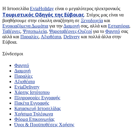
H Ιστοσελίδα
EviaHoliday
είναι ο μεγαλύτερος ηλεκτρονικός
Τουριστικός Οδηγός της Εύβοιας
. Στόχος μας είναι να
βοηθήσουμε στην εύκολη αναζήτηση σε
Ξενοδοχεία
και
Ενοικιαζόμενα Δωμάτια
για την
Διαμονή
σας, αλλά και
Εστιατόρια
,
Ταβέρνες
,
Ψητοπωλεία
,
Ψαροταβέρνες-Ουζερί
για το
Φαγητό
σας
αλλά και
Παραλίες
,
Αξιοθέατα
,
Delivery
και πολλά άλλα στην
Εύβοια.
Σύνδεσμοι
Φαγητό
Διαμονή
Παραλίες
Αξιοθέατα
EviaDelivery
Χάρτης Ιστότοπου
Πληροφορίες Εγγραφής
Πακέτα Εγγραφής
Κατασκευή Ιστοσελίδας
Χρήσιμα Τηλέφωνα
Φόρμα Επικοινωνίας
Όροι & Προϋποθέσεις Xρήσης