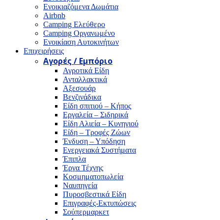
Ενοικιαζόμενα Δωμάτια
Airbnb
Camping Ελεύθερο
Camping Οργανωμένο
Ενοικίαση Αυτοκινήτων
Επιχειρήσεις
Αγορές / Εμπόριο
Αγροτικά Είδη
Ανταλλακτικά
Αξεσουάρ
Βενζινάδικα
Είδη σπιτιού – Κήπος
Εργαλεία – Σιδηρικά
Είδη Αλιεία – Κυνηγιού
Είδη – Τροφές Ζώων
Ένδυση – Υπόδηση
Ενεργειακά Συστήματα
Έπιπλα
Έργα Τέχνης
Κοσμηματοπωλεία
Ναυπηγεία
Πυροσβεστικά Είδη
Επιγραφές-Εκτυπώσεις
Σούπερμαρκετ