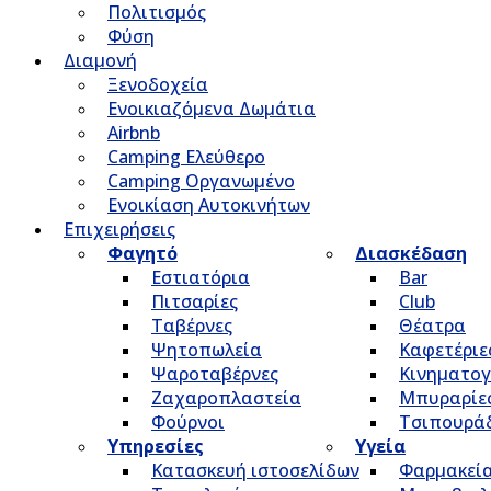
Πολιτισμός
Φύση
Διαμονή
Ξενοδοχεία
Ενοικιαζόμενα Δωμάτια
Airbnb
Camping Ελεύθερο
Camping Οργανωμένο
Ενοικίαση Αυτοκινήτων
Επιχειρήσεις
Φαγητό
Διασκέδαση
Εστιατόρια
Bar
Πιτσαρίες
Club
Ταβέρνες
Θέατρα
Ψητοπωλεία
Καφετέριε
Ψαροταβέρνες
Κινηματο
Ζαχαροπλαστεία
Μπυραρίε
Φούρνοι
Τσιπουρά
Υπηρεσίες
Υγεία
Κατασκευή ιστοσελίδων
Φαρμακεί