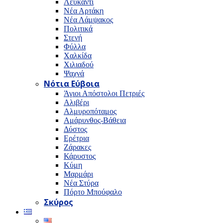
Λευκαντί
Νέα Αρτάκη
Νέα Λάμψακος
Πολιτικά
Στενή
Φύλλα
Χαλκίδα
Χιλιαδού
Ψαχνά
Νότια Εύβοια
Άγιοι Απόστολοι Πετριές
Αλιβέρι
Αλμυροπόταμος
Αμάρυνθος-Βάθεια
Δύστος
Ερέτρια
Ζάρακες
Κάρυστος
Κύμη
Μαρμάρι
Νέα Στύρα
Πόρτο Μπούφαλο
Σκύρος