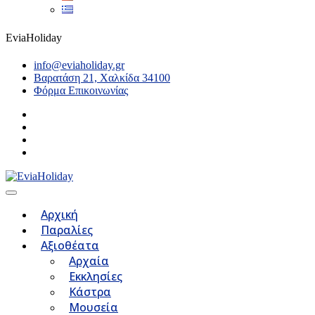
EviaHoliday
info@eviaholiday.gr
Βαρατάση 21, Χαλκίδα 34100
Φόρμα Επικοινωνίας
Αρχική
Παραλίες
Αξιοθέατα
Αρχαία
Εκκλησίες
Κάστρα
Μουσεία