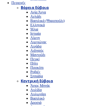
Περιοχές
Βόρεια Εύβοια
Αγία Άννα
Αχλάδι
Βασιλικά (Ψαροπούλι)
Ελληνικά
Ήλια
Ιστιαία
Λίμνη
Λιμνιώνας
Λιχάδα
Αιδηψός
Μαντούδι
Πευκί
Πήλι
Προκόπι
Ροβιές
Σηπιάδα
Κεντρική Εύβοια
Άγιος Μηνάς
Αυλίδα
Αυλωνάρι
Βασιλικό
Δροσιά