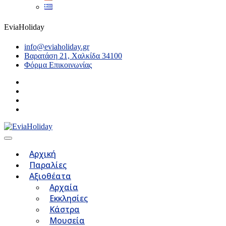
EviaHoliday
info@eviaholiday.gr
Βαρατάση 21, Χαλκίδα 34100
Φόρμα Επικοινωνίας
Αρχική
Παραλίες
Αξιοθέατα
Αρχαία
Εκκλησίες
Κάστρα
Μουσεία