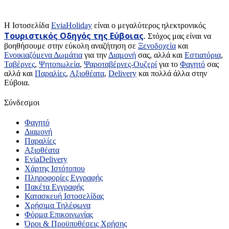
H Ιστοσελίδα
EviaHoliday
είναι ο μεγαλύτερος ηλεκτρονικός
Τουριστικός Οδηγός της Εύβοιας
. Στόχος μας είναι να
βοηθήσουμε στην εύκολη αναζήτηση σε
Ξενοδοχεία
και
Ενοικιαζόμενα Δωμάτια
για την
Διαμονή
σας, αλλά και
Εστιατόρια
,
Ταβέρνες
,
Ψητοπωλεία
,
Ψαροταβέρνες-Ουζερί
για το
Φαγητό
σας
αλλά και
Παραλίες
,
Αξιοθέατα
,
Delivery
και πολλά άλλα στην
Εύβοια.
Σύνδεσμοι
Φαγητό
Διαμονή
Παραλίες
Αξιοθέατα
EviaDelivery
Χάρτης Ιστότοπου
Πληροφορίες Εγγραφής
Πακέτα Εγγραφής
Κατασκευή Ιστοσελίδας
Χρήσιμα Τηλέφωνα
Φόρμα Επικοινωνίας
Όροι & Προϋποθέσεις Xρήσης