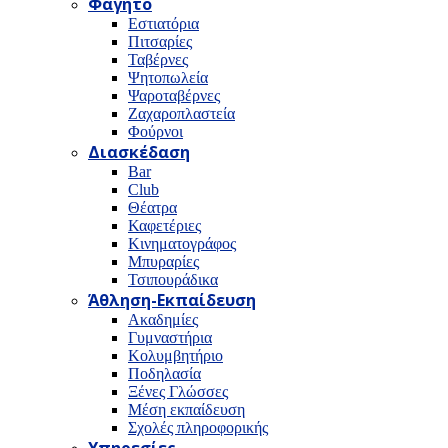
Φαγητό
Εστιατόρια
Πιτσαρίες
Ταβέρνες
Ψητοπωλεία
Ψαροταβέρνες
Ζαχαροπλαστεία
Φούρνοι
Διασκέδαση
Bar
Club
Θέατρα
Καφετέριες
Κινηματογράφος
Μπυραρίες
Τσιπουράδικα
Άθληση-Εκπαίδευση
Ακαδημίες
Γυμναστήρια
Κολυμβητήριο
Ποδηλασία
Ξένες Γλώσσες
Μέση εκπαίδευση
Σχολές πληροφορικής