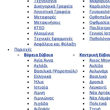
Τεχνολογία
Μικροβιολ
Δικηγορικά Γραφεία
Καρδιολόγ
Λογιστικά Γραφεία
Γυναικολό
Μεταφορές
Ορθοπεδικ
Μετακινήσεις
Οφθμαλία
ΚΤΕΟ
Παιδίατρο
Αλουμίνια
Γενικοί Ια
Τεχνικές Εφαρμογές
Παθολόγο
Ασφάλεια και Φύλαξη
Περιοχές
Βόρεια Εύβοια
Κεντρική Εύβο
Αγία Άννα
Άγιος Μην
Αχλάδι
Αυλίδα
Βασιλικά (Ψαροπούλι)
Αυλωνάρι
Ελληνικά
Βασιλικό
Ήλια
Δροσιά
Ιστιαία
Λευκαντί
Λίμνη
Νέα Αρτάκ
Λιμνιώνας
Νέα Λάμψ
Λιχάδα
Πολιτικά
Αιδηψός
Στενή