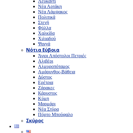
Λευκαντί
Νέα Αρτάκη
Νέα Λάμψακος
Πολιτικά
Στενή
Φύλλα
Χαλκίδα
Χιλιαδού
Ψαχνά
Νότια Εύβοια
Άγιοι Απόστολοι Πετριές
Αλιβέρι
Αλμυροπόταμος
Αμάρυνθος-Βάθεια
Δύστος
Ερέτρια
Ζάρακες
Κάρυστος
Κύμη
Μαρμάρι
Νέα Στύρα
Πόρτο Μπούφαλο
Σκύρος