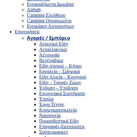
Ενοικιαζόμενα Δωμάτια
Airbnb
Camping Ελεύθερο
Camping Οργανωμένο
Ενοικίαση Αυτοκινήτων
Επιχειρήσεις
Αγορές / Εμπόριο
Αγροτικά Είδη
Ανταλλακτικά
Αξεσουάρ
Βενζινάδικα
Είδη σπιτιού – Κήπος
Εργαλεία – Σιδηρικά
Είδη Αλιεία – Κυνηγιού
Είδη – Τροφές Ζώων
Ένδυση – Υπόδηση
Ενεργειακά Συστήματα
Έπιπλα
Έργα Τέχνης
Κοσμηματοπωλεία
Ναυπηγεία
Πυροσβεστικά Είδη
Επιγραφές-Εκτυπώσεις
Σούπερμαρκετ