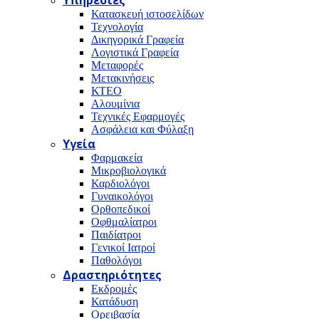
Υπηρεσίες
Κατασκευή ιστοσελίδων
Τεχνολογία
Δικηγορικά Γραφεία
Λογιστικά Γραφεία
Μεταφορές
Μετακινήσεις
ΚΤΕΟ
Αλουμίνια
Τεχνικές Εφαρμογές
Ασφάλεια και Φύλαξη
Υγεία
Φαρμακεία
Μικροβιολογικά
Καρδιολόγοι
Γυναικολόγοι
Ορθοπεδικοί
Οφθμαλίατροι
Παιδίατροι
Γενικοί Ιατροί
Παθολόγοι
Δραστηριότητες
Εκδρομές
Κατάδυση
Ορειβασία