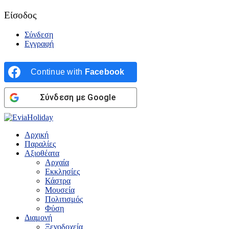
Είσοδος
Σύνδεση
Εγγραφή
Continue with
Facebook
Σύνδεση με Google
Αρχική
Παραλίες
Αξιοθέατα
Αρχαία
Εκκλησίες
Κάστρα
Μουσεία
Πολιτισμός
Φύση
Διαμονή
Ξενοδοχεία