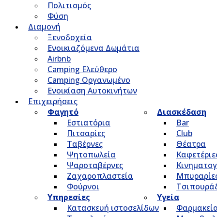
Πολιτισμός
Φύση
Διαμονή
Ξενοδοχεία
Ενοικιαζόμενα Δωμάτια
Airbnb
Camping Ελεύθερο
Camping Οργανωμένο
Ενοικίαση Αυτοκινήτων
Επιχειρήσεις
Φαγητό
Διασκέδαση
Εστιατόρια
Bar
Πιτσαρίες
Club
Ταβέρνες
Θέατρα
Ψητοπωλεία
Καφετέριε
Ψαροταβέρνες
Κινηματο
Ζαχαροπλαστεία
Μπυραρίε
Φούρνοι
Τσιπουρά
Υπηρεσίες
Υγεία
Κατασκευή ιστοσελίδων
Φαρμακεί