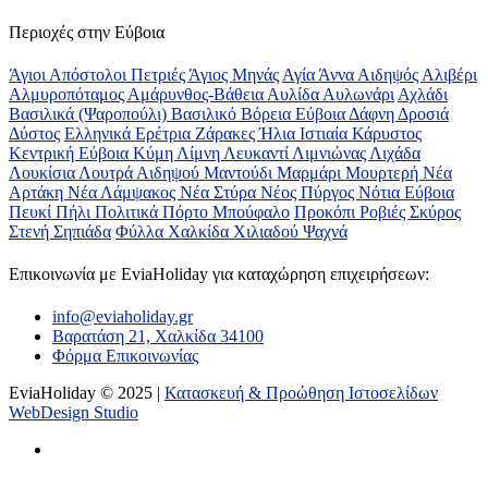
Περιοχές στην Εύβοια
Άγιοι Απόστολοι Πετριές
Άγιος Μηνάς
Αγία Άννα
Αιδηψός
Αλιβέρι
Αλμυροπόταμος
Αμάρυνθος-Βάθεια
Αυλίδα
Αυλωνάρι
Αχλάδι
Βασιλικά (Ψαροπούλι)
Βασιλικό
Βόρεια Εύβοια
Δάφνη
Δροσιά
Δύστος
Ελληνικά
Ερέτρια
Ζάρακες
Ήλια
Ιστιαία
Κάρυστος
Κεντρική Εύβοια
Κύμη
Λίμνη
Λευκαντί
Λιμνιώνας
Λιχάδα
Λουκίσια
Λουτρά Αιδηψού
Μαντούδι
Μαρμάρι
Μουρτερή
Νέα
Αρτάκη
Νέα Λάμψακος
Νέα Στύρα
Νέος Πύργος
Νότια Εύβοια
Πευκί
Πήλι
Πολιτικά
Πόρτο Μπούφαλο
Προκόπι
Ροβιές
Σκύρος
Στενή
Σηπιάδα
Φύλλα
Χαλκίδα
Χιλιαδού
Ψαχνά
Επικοινωνία με ΕviaHoliday για καταχώρηση επιχειρήσεων:
info@eviaholiday.gr
Βαρατάση 21, Χαλκίδα 34100
Φόρμα Επικοινωνίας
EviaHoliday © 2025 |
Κατασκευή & Προώθηση Ιστοσελίδων
WebDesign Studio