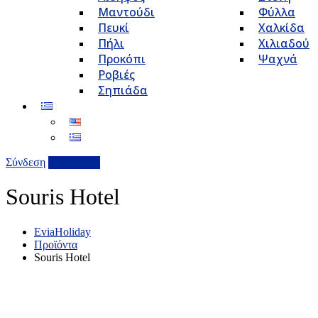
Μαντούδι
Φύλλα
Πευκί
Χαλκίδα
Πήλι
Χιλιαδού
Προκόπι
Ψαχνά
Ροβιές
Σηπιάδα
Σύνδεση
Επιχείρηση
Souris Hotel
EviaHoliday
Προϊόντα
Souris Hotel