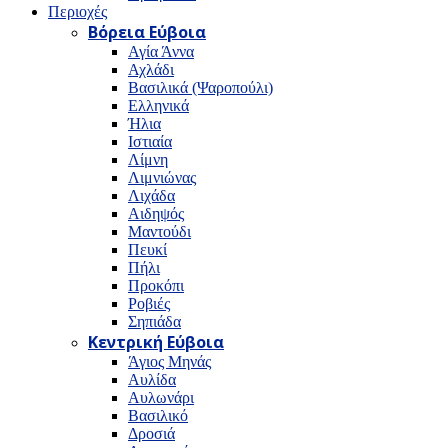
Περιοχές
Βόρεια Εύβοια
Αγία Άννα
Αχλάδι
Βασιλικά (Ψαροπούλι)
Ελληνικά
Ήλια
Ιστιαία
Λίμνη
Λιμνιώνας
Λιχάδα
Αιδηψός
Μαντούδι
Πευκί
Πήλι
Προκόπι
Ροβιές
Σηπιάδα
Κεντρική Εύβοια
Άγιος Μηνάς
Αυλίδα
Αυλωνάρι
Βασιλικό
Δροσιά