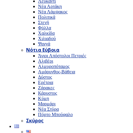
Λευκαντί
Νέα Αρτάκη
Νέα Λάμψακος
Πολιτικά
Στενή
Φύλλα
Χαλκίδα
Χιλιαδού
Ψαχνά
Νότια Εύβοια
Άγιοι Απόστολοι Πετριές
Αλιβέρι
Αλμυροπόταμος
Αμάρυνθος-Βάθεια
Δύστος
Ερέτρια
Ζάρακες
Κάρυστος
Κύμη
Μαρμάρι
Νέα Στύρα
Πόρτο Μπούφαλο
Σκύρος