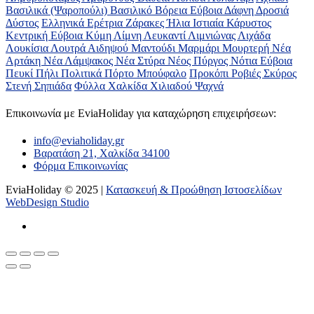
Βασιλικά (Ψαροπούλι)
Βασιλικό
Βόρεια Εύβοια
Δάφνη
Δροσιά
Δύστος
Ελληνικά
Ερέτρια
Ζάρακες
Ήλια
Ιστιαία
Κάρυστος
Κεντρική Εύβοια
Κύμη
Λίμνη
Λευκαντί
Λιμνιώνας
Λιχάδα
Λουκίσια
Λουτρά Αιδηψού
Μαντούδι
Μαρμάρι
Μουρτερή
Νέα
Αρτάκη
Νέα Λάμψακος
Νέα Στύρα
Νέος Πύργος
Νότια Εύβοια
Πευκί
Πήλι
Πολιτικά
Πόρτο Μπούφαλο
Προκόπι
Ροβιές
Σκύρος
Στενή
Σηπιάδα
Φύλλα
Χαλκίδα
Χιλιαδού
Ψαχνά
Επικοινωνία με ΕviaHoliday για καταχώρηση επιχειρήσεων:
info@eviaholiday.gr
Βαρατάση 21, Χαλκίδα 34100
Φόρμα Επικοινωνίας
EviaHoliday © 2025 |
Κατασκευή & Προώθηση Ιστοσελίδων
WebDesign Studio