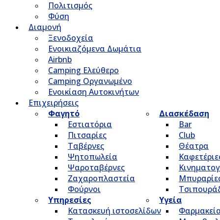
Πολιτισμός
Φύση
Διαμονή
Ξενοδοχεία
Ενοικιαζόμενα Δωμάτια
Airbnb
Camping Ελεύθερο
Camping Οργανωμένο
Ενοικίαση Αυτοκινήτων
Επιχειρήσεις
Φαγητό
Διασκέδαση
Εστιατόρια
Bar
Πιτσαρίες
Club
Ταβέρνες
Θέατρα
Ψητοπωλεία
Καφετέριε
Ψαροταβέρνες
Κινηματο
Ζαχαροπλαστεία
Μπυραρίε
Φούρνοι
Τσιπουρά
Υπηρεσίες
Υγεία
Κατασκευή ιστοσελίδων
Φαρμακεί