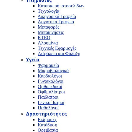
Υπηρεσίες
Κατασκευή ιστοσελίδων
Τεχνολογία
Δικηγορικά Γραφεία
Λογιστικά Γραφεία
Μεταφορές
Μετακινήσεις
ΚΤΕΟ
Αλουμίνια
Τεχνικές Εφαρμογές
Ασφάλεια και Φύλαξη
Υγεία
Φαρμακεία
Μικροβιολογικά
Καρδιολόγοι
Γυναικολόγοι
Ορθοπεδικοί
Οφθμαλίατροι
Παιδίατροι
Γενικοί Ιατροί
Παθολόγοι
Δραστηριότητες
Εκδρομές
Κατάδυση
Ορειβασία