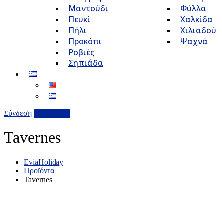
Μαντούδι
Φύλλα
Πευκί
Χαλκίδα
Πήλι
Χιλιαδού
Προκόπι
Ψαχνά
Ροβιές
Σηπιάδα
Σύνδεση
Επιχείρηση
Tavernes
EviaHoliday
Προϊόντα
Tavernes