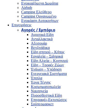
Ενοικιαζόμενα Δωμάτια
Airbnb
Camping Ελεύθερο
Camping Οργανωμένο
Ενοικίαση Αυτοκινήτων
Επιχειρήσεις
Αγορές / Εμπόριο
Αγροτικά Είδη
Ανταλλακτικά
Αξεσουάρ
Βενζινάδικα
Είδη σπιτιού – Κήπος
Εργαλεία – Σιδηρικά
Είδη Αλιεία – Κυνηγιού
Είδη – Τροφές Ζώων
Ένδυση – Υπόδηση
Ενεργειακά Συστήματα
Έπιπλα
Έργα Τέχνης
Κοσμηματοπωλεία
Ναυπηγεία
Πυροσβεστικά Είδη
Επιγραφές-Εκτυπώσεις
Σούπερμαρκετ