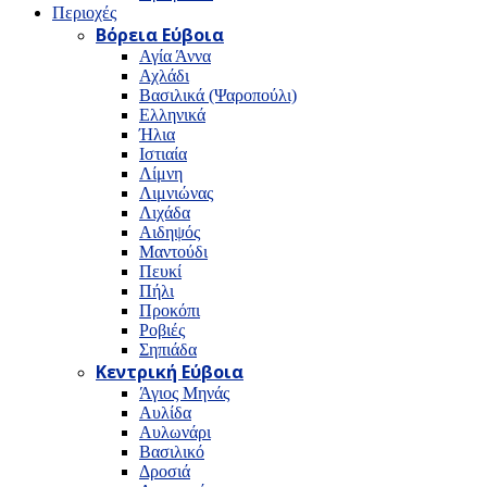
Περιοχές
Βόρεια Εύβοια
Αγία Άννα
Αχλάδι
Βασιλικά (Ψαροπούλι)
Ελληνικά
Ήλια
Ιστιαία
Λίμνη
Λιμνιώνας
Λιχάδα
Αιδηψός
Μαντούδι
Πευκί
Πήλι
Προκόπι
Ροβιές
Σηπιάδα
Κεντρική Εύβοια
Άγιος Μηνάς
Αυλίδα
Αυλωνάρι
Βασιλικό
Δροσιά