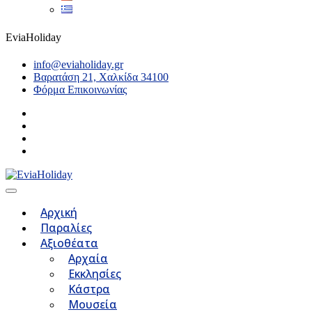
EviaHoliday
info@eviaholiday.gr
Βαρατάση 21, Χαλκίδα 34100
Φόρμα Επικοινωνίας
Αρχική
Παραλίες
Αξιοθέατα
Αρχαία
Εκκλησίες
Κάστρα
Μουσεία