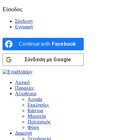
Είσοδος
Σύνδεση
Εγγραφή
Continue with
Facebook
Σύνδεση με Google
Αρχική
Παραλίες
Αξιοθέατα
Αρχαία
Εκκλησίες
Κάστρα
Μουσεία
Πολιτισμός
Φύση
Διαμονή
Ξενοδοχεία