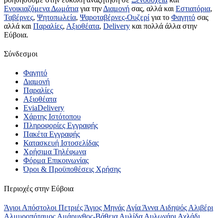
Ενοικιαζόμενα Δωμάτια
για την
Διαμονή
σας, αλλά και
Εστιατόρια
,
Ταβέρνες
,
Ψητοπωλεία
,
Ψαροταβέρνες-Ουζερί
για το
Φαγητό
σας
αλλά και
Παραλίες
,
Αξιοθέατα
,
Delivery
και πολλά άλλα στην
Εύβοια.
Σύνδεσμοι
Φαγητό
Διαμονή
Παραλίες
Αξιοθέατα
EviaDelivery
Χάρτης Ιστότοπου
Πληροφορίες Εγγραφής
Πακέτα Εγγραφής
Κατασκευή Ιστοσελίδας
Χρήσιμα Τηλέφωνα
Φόρμα Επικοινωνίας
Όροι & Προϋποθέσεις Xρήσης
Περιοχές στην Εύβοια
Άγιοι Απόστολοι Πετριές
Άγιος Μηνάς
Αγία Άννα
Αιδηψός
Αλιβέρι
Αλμυροπόταμος
Αμάρυνθος-Βάθεια
Αυλίδα
Αυλωνάρι
Αχλάδι