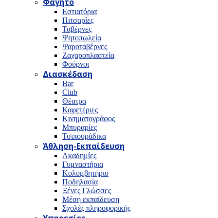
Φαγητό
Εστιατόρια
Πιτσαρίες
Ταβέρνες
Ψητοπωλεία
Ψαροταβέρνες
Ζαχαροπλαστεία
Φούρνοι
Διασκέδαση
Bar
Club
Θέατρα
Καφετέριες
Κινηματογράφος
Μπυραρίες
Τσιπουράδικα
Άθληση-Εκπαίδευση
Ακαδημίες
Γυμναστήρια
Κολυμβητήριο
Ποδηλασία
Ξένες Γλώσσες
Μέση εκπαίδευση
Σχολές πληροφορικής