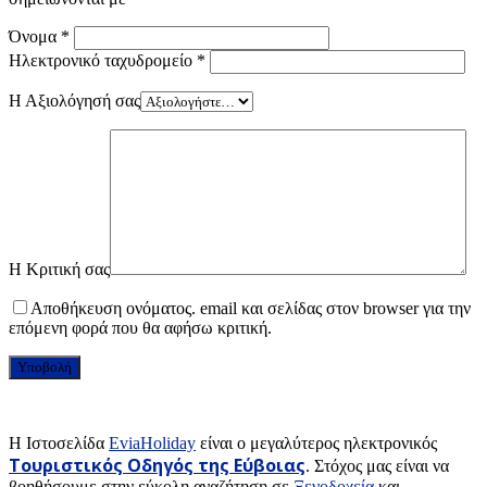
Όνομα
*
Ηλεκτρονικό ταχυδρομείο
*
Η Αξιολόγησή σας
Η Κριτική σας
Αποθήκευση ονόματος. email και σελίδας στον browser για την
επόμενη φορά που θα αφήσω κριτική.
H Ιστοσελίδα
EviaHoliday
είναι ο μεγαλύτερος ηλεκτρονικός
Τουριστικός Οδηγός της Εύβοιας
. Στόχος μας είναι να
βοηθήσουμε στην εύκολη αναζήτηση σε
Ξενοδοχεία
και