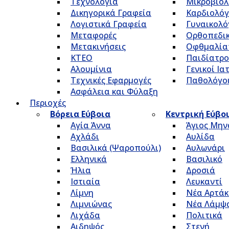
Τεχνολογία
Μικροβιολ
Δικηγορικά Γραφεία
Καρδιολόγ
Λογιστικά Γραφεία
Γυναικολό
Μεταφορές
Ορθοπεδικ
Μετακινήσεις
Οφθμαλία
ΚΤΕΟ
Παιδίατρο
Αλουμίνια
Γενικοί Ια
Τεχνικές Εφαρμογές
Παθολόγο
Ασφάλεια και Φύλαξη
Περιοχές
Βόρεια Εύβοια
Κεντρική Εύβο
Αγία Άννα
Άγιος Μην
Αχλάδι
Αυλίδα
Βασιλικά (Ψαροπούλι)
Αυλωνάρι
Ελληνικά
Βασιλικό
Ήλια
Δροσιά
Ιστιαία
Λευκαντί
Λίμνη
Νέα Αρτάκ
Λιμνιώνας
Νέα Λάμψ
Λιχάδα
Πολιτικά
Αιδηψός
Στενή