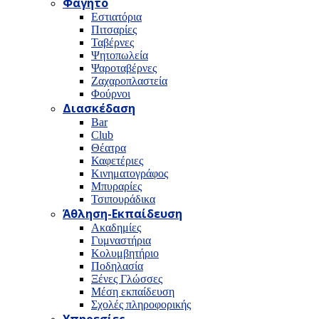
Φαγητό
Εστιατόρια
Πιτσαρίες
Ταβέρνες
Ψητοπωλεία
Ψαροταβέρνες
Ζαχαροπλαστεία
Φούρνοι
Διασκέδαση
Bar
Club
Θέατρα
Καφετέριες
Κινηματογράφος
Μπυραρίες
Τσιπουράδικα
Άθληση-Εκπαίδευση
Ακαδημίες
Γυμναστήρια
Κολυμβητήριο
Ποδηλασία
Ξένες Γλώσσες
Μέση εκπαίδευση
Σχολές πληροφορικής