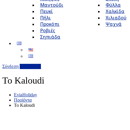
Μαντούδι
Φύλλα
Πευκί
Χαλκίδα
Πήλι
Χιλιαδού
Προκόπι
Ψαχνά
Ροβιές
Σηπιάδα
Σύνδεση
Επιχείρηση
To Kaloudi
EviaHoliday
Προϊόντα
To Kaloudi