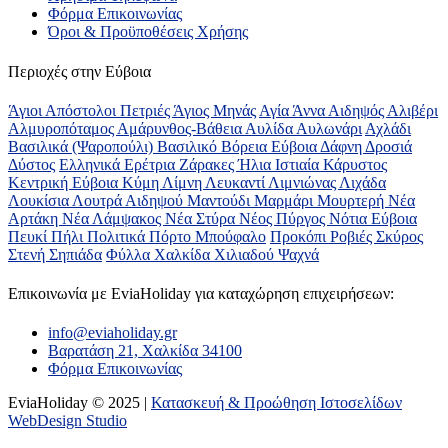
Φόρμα Επικοινωνίας
Όροι & Προϋποθέσεις Xρήσης
Περιοχές στην Εύβοια
Άγιοι Απόστολοι Πετριές
Άγιος Μηνάς
Αγία Άννα
Αιδηψός
Αλιβέρι
Αλμυροπόταμος
Αμάρυνθος-Βάθεια
Αυλίδα
Αυλωνάρι
Αχλάδι
Βασιλικά (Ψαροπούλι)
Βασιλικό
Βόρεια Εύβοια
Δάφνη
Δροσιά
Δύστος
Ελληνικά
Ερέτρια
Ζάρακες
Ήλια
Ιστιαία
Κάρυστος
Κεντρική Εύβοια
Κύμη
Λίμνη
Λευκαντί
Λιμνιώνας
Λιχάδα
Λουκίσια
Λουτρά Αιδηψού
Μαντούδι
Μαρμάρι
Μουρτερή
Νέα
Αρτάκη
Νέα Λάμψακος
Νέα Στύρα
Νέος Πύργος
Νότια Εύβοια
Πευκί
Πήλι
Πολιτικά
Πόρτο Μπούφαλο
Προκόπι
Ροβιές
Σκύρος
Στενή
Σηπιάδα
Φύλλα
Χαλκίδα
Χιλιαδού
Ψαχνά
Επικοινωνία με ΕviaHoliday για καταχώρηση επιχειρήσεων:
info@eviaholiday.gr
Βαρατάση 21, Χαλκίδα 34100
Φόρμα Επικοινωνίας
EviaHoliday © 2025 |
Κατασκευή & Προώθηση Ιστοσελίδων
WebDesign Studio