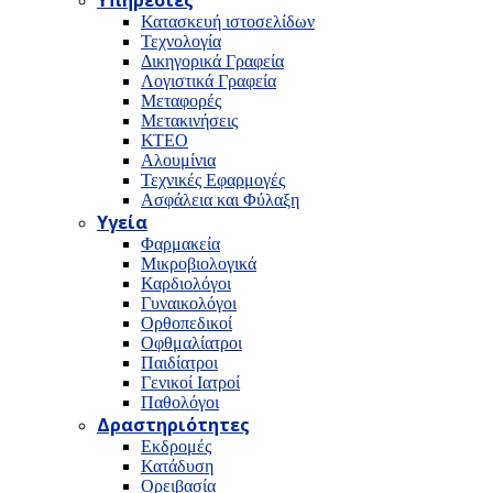
Υπηρεσίες
Κατασκευή ιστοσελίδων
Τεχνολογία
Δικηγορικά Γραφεία
Λογιστικά Γραφεία
Μεταφορές
Μετακινήσεις
ΚΤΕΟ
Αλουμίνια
Τεχνικές Εφαρμογές
Ασφάλεια και Φύλαξη
Υγεία
Φαρμακεία
Μικροβιολογικά
Καρδιολόγοι
Γυναικολόγοι
Ορθοπεδικοί
Οφθμαλίατροι
Παιδίατροι
Γενικοί Ιατροί
Παθολόγοι
Δραστηριότητες
Εκδρομές
Κατάδυση
Ορειβασία