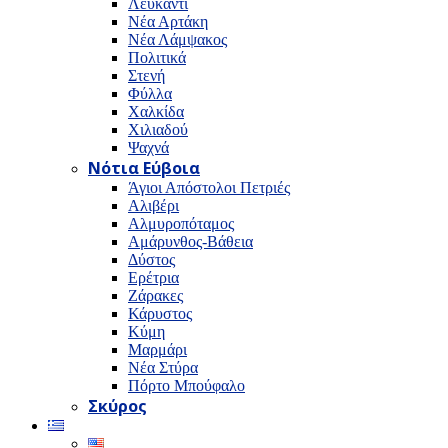
Λευκαντί
Νέα Αρτάκη
Νέα Λάμψακος
Πολιτικά
Στενή
Φύλλα
Χαλκίδα
Χιλιαδού
Ψαχνά
Νότια Εύβοια
Άγιοι Απόστολοι Πετριές
Αλιβέρι
Αλμυροπόταμος
Αμάρυνθος-Βάθεια
Δύστος
Ερέτρια
Ζάρακες
Κάρυστος
Κύμη
Μαρμάρι
Νέα Στύρα
Πόρτο Μπούφαλο
Σκύρος