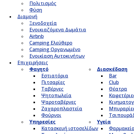
Πολιτισμός
Φύση
Διαμονή
Ξενοδοχεία
Ενοικιαζόμενα Δωμάτια
Airbnb
Camping Ελεύθερο
Camping Οργανωμένο
Ενοικίαση Αυτοκινήτων
Επιχειρήσεις
Φαγητό
Διασκέδαση
Εστιατόρια
Bar
Πιτσαρίες
Club
Ταβέρνες
Θέατρα
Ψητοπωλεία
Καφετέριε
Ψαροταβέρνες
Κινηματο
Ζαχαροπλαστεία
Μπυραρίε
Φούρνοι
Τσιπουρά
Υπηρεσίες
Υγεία
Κατασκευή ιστοσελίδων
Φαρμακεί