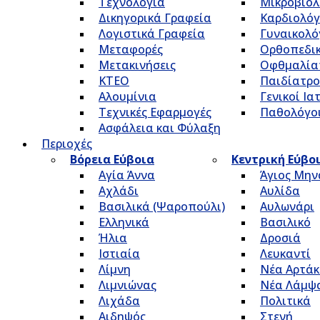
Τεχνολογία
Μικροβιολ
Δικηγορικά Γραφεία
Καρδιολόγ
Λογιστικά Γραφεία
Γυναικολό
Μεταφορές
Ορθοπεδικ
Μετακινήσεις
Οφθμαλία
ΚΤΕΟ
Παιδίατρο
Αλουμίνια
Γενικοί Ια
Τεχνικές Εφαρμογές
Παθολόγο
Ασφάλεια και Φύλαξη
Περιοχές
Βόρεια Εύβοια
Κεντρική Εύβο
Αγία Άννα
Άγιος Μην
Αχλάδι
Αυλίδα
Βασιλικά (Ψαροπούλι)
Αυλωνάρι
Ελληνικά
Βασιλικό
Ήλια
Δροσιά
Ιστιαία
Λευκαντί
Λίμνη
Νέα Αρτάκ
Λιμνιώνας
Νέα Λάμψ
Λιχάδα
Πολιτικά
Αιδηψός
Στενή