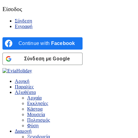
Είσοδος
Σύνδεση
Εγγραφή
Continue with
Facebook
Σύνδεση με Google
Αρχική
Παραλίες
Αξιοθέατα
Αρχαία
Εκκλησίες
Κάστρα
Μουσεία
Πολιτισμός
Φύση
Διαμονή
Ξενοδοχεία