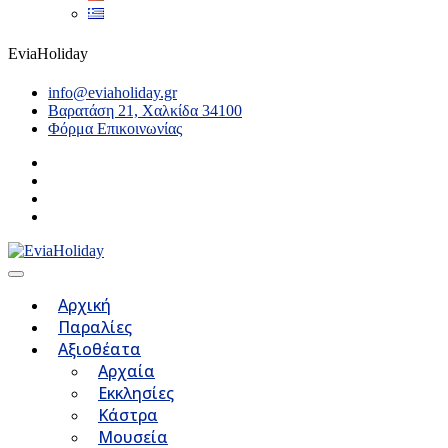
EviaHoliday
info@eviaholiday.gr
Βαρατάση 21, Χαλκίδα 34100
Φόρμα Επικοινωνίας
Αρχική
Παραλίες
Αξιοθέατα
Αρχαία
Εκκλησίες
Κάστρα
Μουσεία