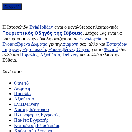
H Ιστοσελίδα
EviaHoliday
είναι ο μεγαλύτερος ηλεκτρονικός
Τουριστικός Οδηγός της Εύβοιας
. Στόχος μας είναι να
βοηθήσουμε στην εύκολη αναζήτηση σε
Ξενοδοχεία
και
Ενοικιαζόμενα Δωμάτια
για την
Διαμονή
σας, αλλά και
Εστιατόρια
,
Ταβέρνες
,
Ψητοπωλεία
,
Ψαροταβέρνες-Ουζερί
για το
Φαγητό
σας
αλλά και
Παραλίες
,
Αξιοθέατα
,
Delivery
και πολλά άλλα στην
Εύβοια.
Σύνδεσμοι
Φαγητό
Διαμονή
Παραλίες
Αξιοθέατα
EviaDelivery
Χάρτης Ιστότοπου
Πληροφορίες Εγγραφής
Πακέτα Εγγραφής
Κατασκευή Ιστοσελίδας
Χρήσιμα Τηλέφωνα