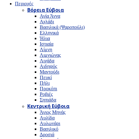
Περιοχές
Βόρεια Εύβοια
Αγία Άννα
Αχλάδι
Βασιλικά (Ψαροπούλι)
Ελληνικά
Ήλια
Ιστιαία
Λίμνη
Λιμνιώνας
Λιχάδα
Αιδηψός
Μαντούδι
Πευκί
Πήλι
Προκόπι
Ροβιές
Σηπιάδα
Κεντρική Εύβοια
Άγιος Μηνάς
Αυλίδα
Αυλωνάρι
Βασιλικό
Δροσιά