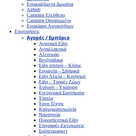
Ενοικιαζόμενα Δωμάτια
Airbnb
Camping Ελεύθερο
Camping Οργανωμένο
Ενοικίαση Αυτοκινήτων
Επιχειρήσεις
Αγορές / Εμπόριο
Αγροτικά Είδη
Ανταλλακτικά
Αξεσουάρ
Βενζινάδικα
Είδη σπιτιού – Κήπος
Εργαλεία – Σιδηρικά
Είδη Αλιεία – Κυνηγιού
Είδη – Τροφές Ζώων
Ένδυση – Υπόδηση
Ενεργειακά Συστήματα
Έπιπλα
Έργα Τέχνης
Κοσμηματοπωλεία
Ναυπηγεία
Πυροσβεστικά Είδη
Επιγραφές-Εκτυπώσεις
Σούπερμαρκετ