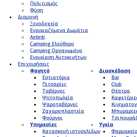
Πολιτισμός
Φύση
Διαμονή
Ξενοδοχεία
Ενοικιαζόμενα Δωμάτια
Airbnb
Camping Ελεύθερο
Camping Οργανωμένο
Ενοικίαση Αυτοκινήτων
Επιχειρήσεις
Φαγητό
Διασκέδαση
Εστιατόρια
Bar
Πιτσαρίες
Club
Ταβέρνες
Θέατρα
Ψητοπωλεία
Καφετέριε
Ψαροταβέρνες
Κινηματο
Ζαχαροπλαστεία
Μπυραρίε
Φούρνοι
Τσιπουρά
Υπηρεσίες
Υγεία
Κατασκευή ιστοσελίδων
Φαρμακεί