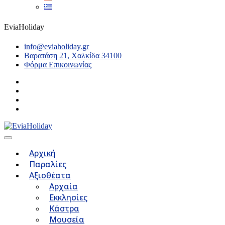
EviaHoliday
info@eviaholiday.gr
Βαρατάση 21, Χαλκίδα 34100
Φόρμα Επικοινωνίας
Αρχική
Παραλίες
Αξιοθέατα
Αρχαία
Εκκλησίες
Κάστρα
Μουσεία