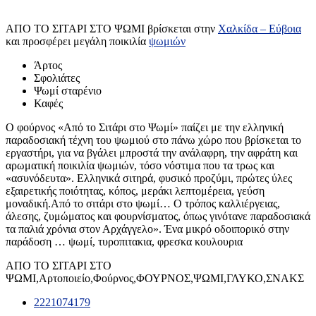
ΑΠΟ ΤΟ ΣΙΤΑΡΙ ΣΤΟ ΨΩΜΙ βρίσκεται στην
Χαλκίδα – Εύβοια
και προσφέρει μεγάλη ποικιλία
ψωμιών
Άρτος
Σφολιάτες
Ψωμί σταρένιο
Καφές
Ο φούρνος «Από το Σιτάρι στο Ψωμί» παίζει με την ελληνική
παραδοσιακή τέχνη του ψωμιού στο πάνω χώρο που βρίσκεται το
εργαστήρι, για να βγάλει μπροστά την ανάλαφρη, την αφράτη και
αρωματική ποικιλία ψωμιών, τόσο νόστιμα που τα τρως και
«ασυνόδευτα». Ελληνικά σιτηρά, φυσικό προζύμι, πρώτες ύλες
εξαιρετικής ποιότητας, κόπος, μεράκι λεπτομέρεια, γεύση
μοναδική.Από το σιτάρι στο ψωμί… Ο τρόπος καλλιέργειας,
άλεσης, ζυμώματος και φουρνίσματος, όπως γινότανε παραδοσιακά
τα παλιά χρόνια στον Αρχάγγελο». Ένα μικρό οδοιπορικό στην
παράδοση … ψωμί, τυροπιτακια, φρεσκα κουλουρια
ΑΠΟ ΤΟ ΣΙΤΑΡΙ ΣΤΟ
ΨΩΜΙ,Αρτοποιείο,Φούρνος,ΦΟΥΡΝΟΣ,ΨΩΜΙ,ΓΛΥΚΟ,ΣΝΑΚΣ
2221074179