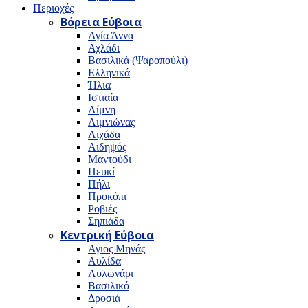
Περιοχές
Βόρεια Εύβοια
Αγία Άννα
Αχλάδι
Βασιλικά (Ψαροπούλι)
Ελληνικά
Ήλια
Ιστιαία
Λίμνη
Λιμνιώνας
Λιχάδα
Αιδηψός
Μαντούδι
Πευκί
Πήλι
Προκόπι
Ροβιές
Σηπιάδα
Κεντρική Εύβοια
Άγιος Μηνάς
Αυλίδα
Αυλωνάρι
Βασιλικό
Δροσιά