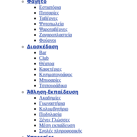
Φαγητό
Εστιατόρια
Πιτσαρίες
Ταβέρνες
Ψητοπωλεία
Ψαροταβέρνες
Ζαχαροπλαστεία
Φούρνοι
Διασκέδαση
Bar
Club
Θέατρα
Καφετέριες
Κινηματογράφος
Μπυραρίες
Τσιπουράδικα
Άθληση-Εκπαίδευση
Ακαδημίες
Γυμναστήρια
Κολυμβητήριο
Ποδηλασία
Ξένες Γλώσσες
Μέση εκπαίδευση
Σχολές πληροφορικής