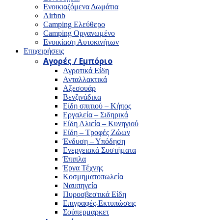
Ενοικιαζόμενα Δωμάτια
Airbnb
Camping Ελεύθερο
Camping Οργανωμένο
Ενοικίαση Αυτοκινήτων
Επιχειρήσεις
Αγορές / Εμπόριο
Αγροτικά Είδη
Ανταλλακτικά
Αξεσουάρ
Βενζινάδικα
Είδη σπιτιού – Κήπος
Εργαλεία – Σιδηρικά
Είδη Αλιεία – Κυνηγιού
Είδη – Τροφές Ζώων
Ένδυση – Υπόδηση
Ενεργειακά Συστήματα
Έπιπλα
Έργα Τέχνης
Κοσμηματοπωλεία
Ναυπηγεία
Πυροσβεστικά Είδη
Επιγραφές-Εκτυπώσεις
Σούπερμαρκετ