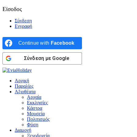
Είσοδος
Σύνδεση
Εγγραφή
Continue with
Facebook
Σύνδεση με Google
Αρχική
Παραλίες
Αξιοθέατα
Αρχαία
Εκκλησίες
Κάστρα
Μουσεία
Πολιτισμός
Φύση
Διαμονή
Ξενοδοχεία