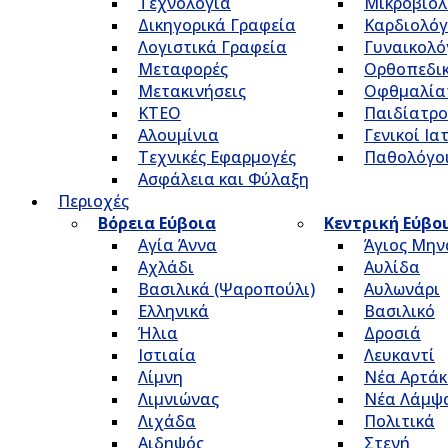
Τεχνολογία
Μικροβιολ
Δικηγορικά Γραφεία
Καρδιολόγ
Λογιστικά Γραφεία
Γυναικολό
Μεταφορές
Ορθοπεδικ
Μετακινήσεις
Οφθμαλία
ΚΤΕΟ
Παιδίατρο
Αλουμίνια
Γενικοί Ια
Τεχνικές Εφαρμογές
Παθολόγο
Ασφάλεια και Φύλαξη
Περιοχές
Βόρεια Εύβοια
Κεντρική Εύβο
Αγία Άννα
Άγιος Μην
Αχλάδι
Αυλίδα
Βασιλικά (Ψαροπούλι)
Αυλωνάρι
Ελληνικά
Βασιλικό
Ήλια
Δροσιά
Ιστιαία
Λευκαντί
Λίμνη
Νέα Αρτάκ
Λιμνιώνας
Νέα Λάμψ
Λιχάδα
Πολιτικά
Αιδηψός
Στενή