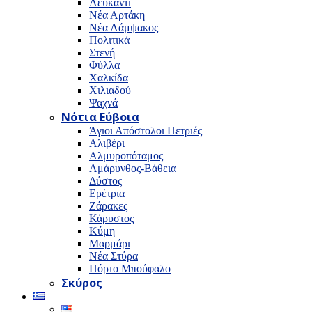
Λευκαντί
Νέα Αρτάκη
Νέα Λάμψακος
Πολιτικά
Στενή
Φύλλα
Χαλκίδα
Χιλιαδού
Ψαχνά
Νότια Εύβοια
Άγιοι Απόστολοι Πετριές
Αλιβέρι
Αλμυροπόταμος
Αμάρυνθος-Βάθεια
Δύστος
Ερέτρια
Ζάρακες
Κάρυστος
Κύμη
Μαρμάρι
Νέα Στύρα
Πόρτο Μπούφαλο
Σκύρος