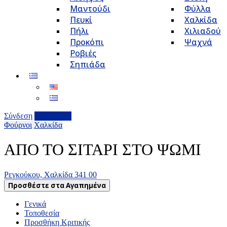
Μαντούδι
Φύλλα
Πευκί
Χαλκίδα
Πήλι
Χιλιαδού
Προκόπι
Ψαχνά
Ροβιές
Σηπιάδα
Σύνδεση
Επιχείρηση
Φούρνοι
Χαλκίδα
ΑΠΟ ΤΟ ΣΙΤΑΡΙ ΣΤΟ ΨΩΜΙ
Ρεγκούκου, Χαλκίδα 341 00
Προσθέστε στα Αγαπημένα
Γενικά
Τοποθεσία
Προσθήκη Κριτικής