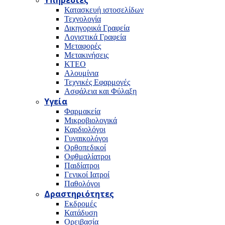
Υπηρεσίες
Κατασκευή ιστοσελίδων
Τεχνολογία
Δικηγορικά Γραφεία
Λογιστικά Γραφεία
Μεταφορές
Μετακινήσεις
ΚΤΕΟ
Αλουμίνια
Τεχνικές Εφαρμογές
Ασφάλεια και Φύλαξη
Υγεία
Φαρμακεία
Μικροβιολογικά
Καρδιολόγοι
Γυναικολόγοι
Ορθοπεδικοί
Οφθμαλίατροι
Παιδίατροι
Γενικοί Ιατροί
Παθολόγοι
Δραστηριότητες
Εκδρομές
Κατάδυση
Ορειβασία