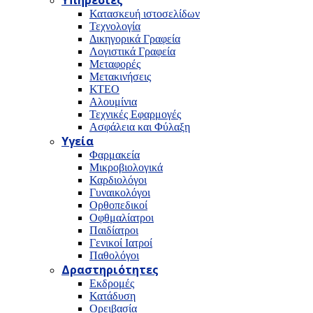
Υπηρεσίες
Κατασκευή ιστοσελίδων
Τεχνολογία
Δικηγορικά Γραφεία
Λογιστικά Γραφεία
Μεταφορές
Μετακινήσεις
ΚΤΕΟ
Αλουμίνια
Τεχνικές Εφαρμογές
Ασφάλεια και Φύλαξη
Υγεία
Φαρμακεία
Μικροβιολογικά
Καρδιολόγοι
Γυναικολόγοι
Ορθοπεδικοί
Οφθμαλίατροι
Παιδίατροι
Γενικοί Ιατροί
Παθολόγοι
Δραστηριότητες
Εκδρομές
Κατάδυση
Ορειβασία