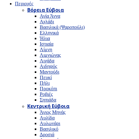
Περιοχές
Βόρεια Εύβοια
Αγία Άννα
Αχλάδι
Βασιλικά (Ψαροπούλι)
Ελληνικά
Ήλια
Ιστιαία
Λίμνη
Λιμνιώνας
Λιχάδα
Αιδηψός
Μαντούδι
Πευκί
Πήλι
Προκόπι
Ροβιές
Σηπιάδα
Κεντρική Εύβοια
Άγιος Μηνάς
Αυλίδα
Αυλωνάρι
Βασιλικό
Δροσιά