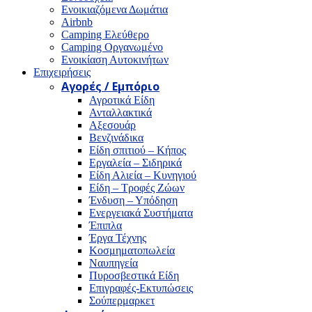
Ενοικιαζόμενα Δωμάτια
Airbnb
Camping Ελεύθερο
Camping Οργανωμένο
Ενοικίαση Αυτοκινήτων
Επιχειρήσεις
Αγορές / Εμπόριο
Αγροτικά Είδη
Ανταλλακτικά
Αξεσουάρ
Βενζινάδικα
Είδη σπιτιού – Κήπος
Εργαλεία – Σιδηρικά
Είδη Αλιεία – Κυνηγιού
Είδη – Τροφές Ζώων
Ένδυση – Υπόδηση
Ενεργειακά Συστήματα
Έπιπλα
Έργα Τέχνης
Κοσμηματοπωλεία
Ναυπηγεία
Πυροσβεστικά Είδη
Επιγραφές-Εκτυπώσεις
Σούπερμαρκετ