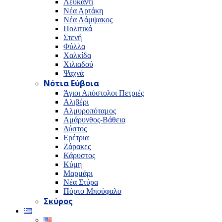
Λευκαντί
Νέα Αρτάκη
Νέα Λάμψακος
Πολιτικά
Στενή
Φύλλα
Χαλκίδα
Χιλιαδού
Ψαχνά
Νότια Εύβοια
Άγιοι Απόστολοι Πετριές
Αλιβέρι
Αλμυροπόταμος
Αμάρυνθος-Βάθεια
Δύστος
Ερέτρια
Ζάρακες
Κάρυστος
Κύμη
Μαρμάρι
Νέα Στύρα
Πόρτο Μπούφαλο
Σκύρος