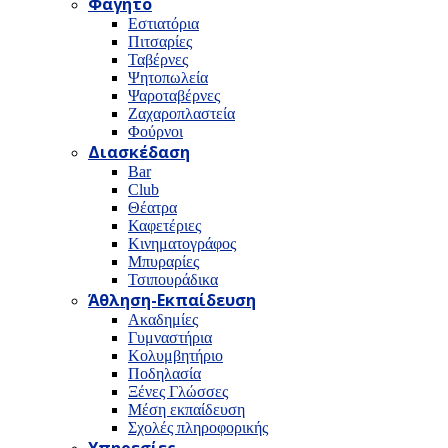
Φαγητό
Εστιατόρια
Πιτσαρίες
Ταβέρνες
Ψητοπωλεία
Ψαροταβέρνες
Ζαχαροπλαστεία
Φούρνοι
Διασκέδαση
Bar
Club
Θέατρα
Καφετέριες
Κινηματογράφος
Μπυραρίες
Τσιπουράδικα
Άθληση-Εκπαίδευση
Ακαδημίες
Γυμναστήρια
Κολυμβητήριο
Ποδηλασία
Ξένες Γλώσσες
Μέση εκπαίδευση
Σχολές πληροφορικής