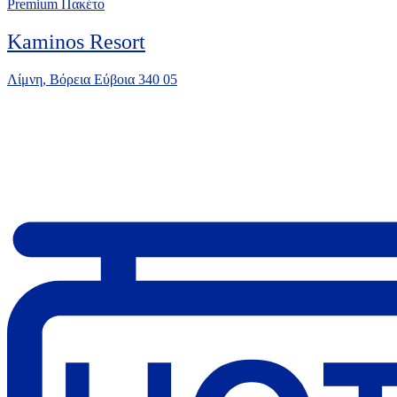
Premium Πακέτο
Kaminos Resort
Λίμνη, Βόρεια Εύβοια 340 05