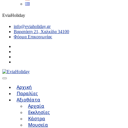
EviaHoliday
info@eviaholiday.gr
Βαρατάση 21, Χαλκίδα 34100
Φόρμα Επικοινωνίας
Αρχική
Παραλίες
Αξιοθέατα
Αρχαία
Εκκλησίες
Κάστρα
Μουσεία