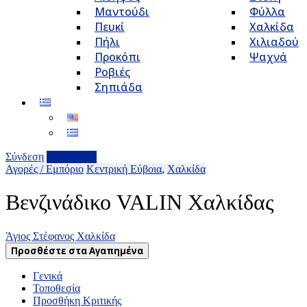
Μαντούδι
Φύλλα
Πευκί
Χαλκίδα
Πήλι
Χιλιαδού
Προκόπι
Ψαχνά
Ροβιές
Σηπιάδα
Σύνδεση
Επιχείρηση
Αγορές / Εμπόριο
Κεντρική Εύβοια
,
Χαλκίδα
Βενζινάδικο VALIN Χαλκίδας
Άγιος Στέφανος Χαλκίδα
Προσθέστε στα Αγαπημένα
Γενικά
Τοποθεσία
Προσθήκη Κριτικής