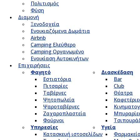
Πολιτισμός
Φύση
Διαμονή
Ξενοδοχεία
Ενοικιαζόμενα Δωμάτια
Airbnb
Camping Ελεύθερο
Camping Οργανωμένο
Ενοικίαση Αυτοκινήτων
Επιχειρήσεις
Φαγητό
Διασκέδαση
Εστιατόρια
Bar
Πιτσαρίες
Club
Ταβέρνες
Θέατρα
Ψητοπωλεία
Καφετέριε
Ψαροταβέρνες
Κινηματο
Ζαχαροπλαστεία
Μπυραρίε
Φούρνοι
Τσιπουρά
Υπηρεσίες
Υγεία
Κατασκευή ιστοσελίδων
Φαρμακεί