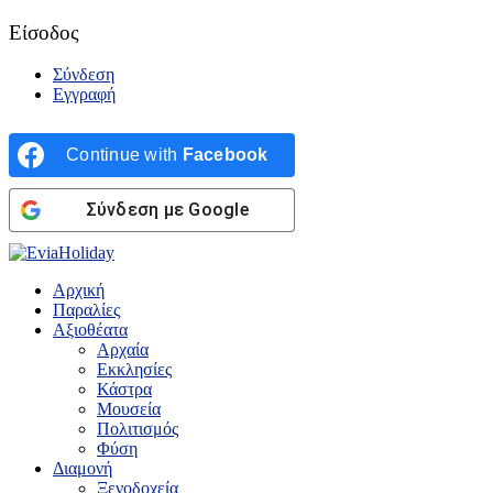
Είσοδος
Σύνδεση
Εγγραφή
Continue with
Facebook
Σύνδεση με Google
Αρχική
Παραλίες
Αξιοθέατα
Αρχαία
Εκκλησίες
Κάστρα
Μουσεία
Πολιτισμός
Φύση
Διαμονή
Ξενοδοχεία