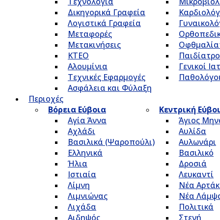
Τεχνολογία
Μικροβιολ
Δικηγορικά Γραφεία
Καρδιολόγ
Λογιστικά Γραφεία
Γυναικολό
Μεταφορές
Ορθοπεδικ
Μετακινήσεις
Οφθμαλία
ΚΤΕΟ
Παιδίατρο
Αλουμίνια
Γενικοί Ια
Τεχνικές Εφαρμογές
Παθολόγο
Ασφάλεια και Φύλαξη
Περιοχές
Βόρεια Εύβοια
Κεντρική Εύβο
Αγία Άννα
Άγιος Μην
Αχλάδι
Αυλίδα
Βασιλικά (Ψαροπούλι)
Αυλωνάρι
Ελληνικά
Βασιλικό
Ήλια
Δροσιά
Ιστιαία
Λευκαντί
Λίμνη
Νέα Αρτάκ
Λιμνιώνας
Νέα Λάμψ
Λιχάδα
Πολιτικά
Αιδηψός
Στενή