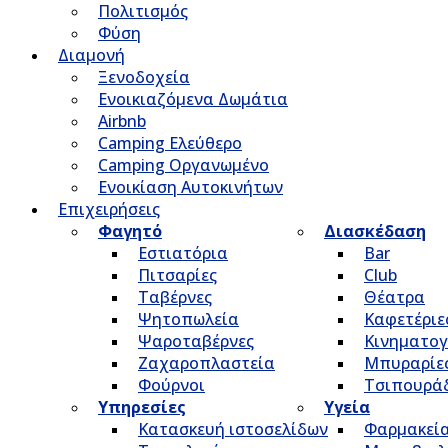
Πολιτισμός
Φύση
Διαμονή
Ξενοδοχεία
Ενοικιαζόμενα Δωμάτια
Airbnb
Camping Ελεύθερο
Camping Οργανωμένο
Ενοικίαση Αυτοκινήτων
Επιχειρήσεις
Φαγητό
Διασκέδαση
Εστιατόρια
Bar
Πιτσαρίες
Club
Ταβέρνες
Θέατρα
Ψητοπωλεία
Καφετέριε
Ψαροταβέρνες
Κινηματο
Ζαχαροπλαστεία
Μπυραρίε
Φούρνοι
Τσιπουρά
Υπηρεσίες
Υγεία
Κατασκευή ιστοσελίδων
Φαρμακεί