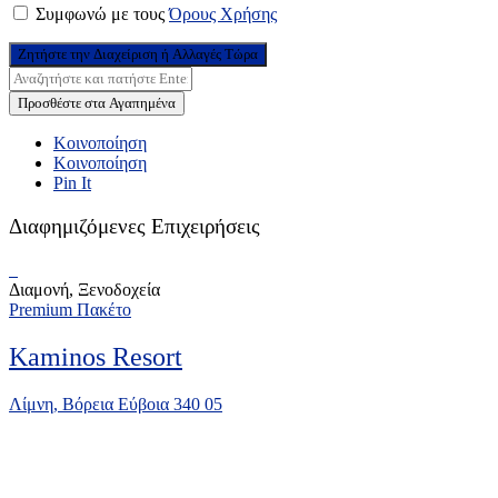
Συμφωνώ με τους
Όρους Χρήσης
Ζητήστε την Διαχείριση ή Αλλαγές Τώρα
Προσθέστε στα Αγαπημένα
Κοινοποίηση
Κοινοποίηση
Pin It
Διαφημιζόμενες Επιχειρήσεις
Διαμονή, Ξενοδοχεία
Premium Πακέτο
Kaminos Resort
Λίμνη, Βόρεια Εύβοια 340 05