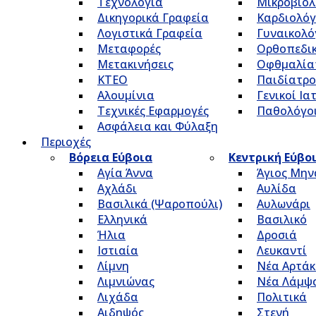
Τεχνολογία
Μικροβιολ
Δικηγορικά Γραφεία
Καρδιολόγ
Λογιστικά Γραφεία
Γυναικολό
Μεταφορές
Ορθοπεδικ
Μετακινήσεις
Οφθμαλία
ΚΤΕΟ
Παιδίατρο
Αλουμίνια
Γενικοί Ια
Τεχνικές Εφαρμογές
Παθολόγο
Ασφάλεια και Φύλαξη
Περιοχές
Βόρεια Εύβοια
Κεντρική Εύβο
Αγία Άννα
Άγιος Μην
Αχλάδι
Αυλίδα
Βασιλικά (Ψαροπούλι)
Αυλωνάρι
Ελληνικά
Βασιλικό
Ήλια
Δροσιά
Ιστιαία
Λευκαντί
Λίμνη
Νέα Αρτάκ
Λιμνιώνας
Νέα Λάμψ
Λιχάδα
Πολιτικά
Αιδηψός
Στενή