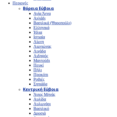
Περιοχές
Βόρεια Εύβοια
Αγία Άννα
Αχλάδι
Βασιλικά (Ψαροπούλι)
Ελληνικά
Ήλια
Ιστιαία
Λίμνη
Λιμνιώνας
Λιχάδα
Αιδηψός
Μαντούδι
Πευκί
Πήλι
Προκόπι
Ροβιές
Σηπιάδα
Κεντρική Εύβοια
Άγιος Μηνάς
Αυλίδα
Αυλωνάρι
Βασιλικό
Δροσιά