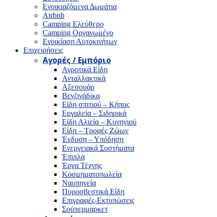
Ενοικιαζόμενα Δωμάτια
Airbnb
Camping Ελεύθερο
Camping Οργανωμένο
Ενοικίαση Αυτοκινήτων
Επιχειρήσεις
Αγορές / Εμπόριο
Αγροτικά Είδη
Ανταλλακτικά
Αξεσουάρ
Βενζινάδικα
Είδη σπιτιού – Κήπος
Εργαλεία – Σιδηρικά
Είδη Αλιεία – Κυνηγιού
Είδη – Τροφές Ζώων
Ένδυση – Υπόδηση
Ενεργειακά Συστήματα
Έπιπλα
Έργα Τέχνης
Κοσμηματοπωλεία
Ναυπηγεία
Πυροσβεστικά Είδη
Επιγραφές-Εκτυπώσεις
Σούπερμαρκετ