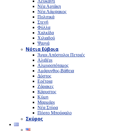
Λευκαντί
Νέα Αρτάκη
Νέα Λάμψακος
Πολιτικά
Στενή
Φύλλα
Χαλκίδα
Χιλιαδού
Ψαχνά
Νότια Εύβοια
Άγιοι Απόστολοι Πετριές
Αλιβέρι
Αλμυροπόταμος
Αμάρυνθος-Βάθεια
Δύστος
Ερέτρια
Ζάρακες
Κάρυστος
Κύμη
Μαρμάρι
Νέα Στύρα
Πόρτο Μπούφαλο
Σκύρος