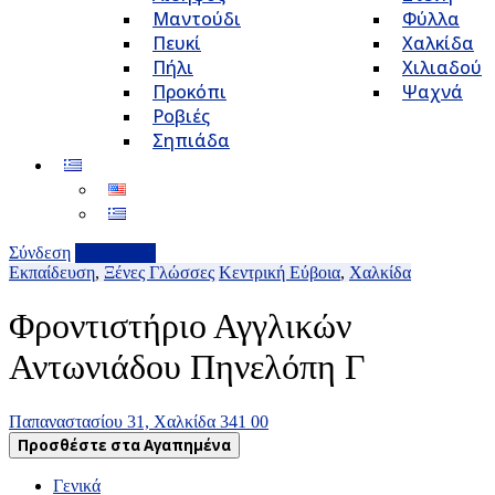
Μαντούδι
Φύλλα
Πευκί
Χαλκίδα
Πήλι
Χιλιαδού
Προκόπι
Ψαχνά
Ροβιές
Σηπιάδα
Σύνδεση
Επιχείρηση
Εκπαίδευση
,
Ξένες Γλώσσες
Κεντρική Εύβοια
,
Χαλκίδα
Φροντιστήριο Αγγλικών
Αντωνιάδου Πηνελόπη Γ
Παπαναστασίου 31, Χαλκίδα 341 00
Προσθέστε στα Αγαπημένα
Γενικά