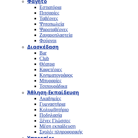
Φαγητό
Εστιατόρια
Πιτσαρίες
Ταβέρνες
Ψητοπωλεία
Ψαροταβέρνες
Ζαχαροπλαστεία
Φούρνοι
Διασκέδαση
Bar
Club
Θέατρα
Καφετέριες
Κινηματογράφος
Μπυραρίες
Τσιπουράδικα
Άθληση-Εκπαίδευση
Ακαδημίες
Γυμναστήρια
Κολυμβητήριο
Ποδηλασία
Ξένες Γλώσσες
Μέση εκπαίδευση
Σχολές πληροφορικής