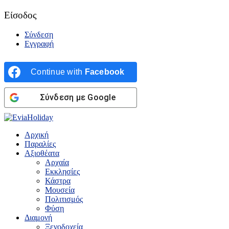
Είσοδος
Σύνδεση
Εγγραφή
Continue with
Facebook
Σύνδεση με Google
Αρχική
Παραλίες
Αξιοθέατα
Αρχαία
Εκκλησίες
Κάστρα
Μουσεία
Πολιτισμός
Φύση
Διαμονή
Ξενοδοχεία