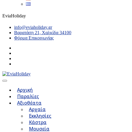
EviaHoliday
info@eviaholiday.gr
Βαρατάση 21, Χαλκίδα 34100
Φόρμα Επικοινωνίας
Αρχική
Παραλίες
Αξιοθέατα
Αρχαία
Εκκλησίες
Κάστρα
Μουσεία