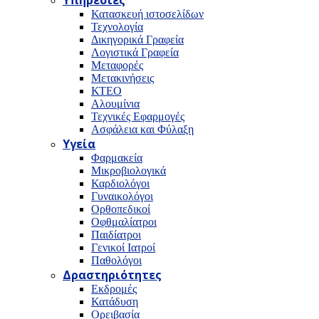
Υπηρεσίες
Κατασκευή ιστοσελίδων
Τεχνολογία
Δικηγορικά Γραφεία
Λογιστικά Γραφεία
Μεταφορές
Μετακινήσεις
ΚΤΕΟ
Αλουμίνια
Τεχνικές Εφαρμογές
Ασφάλεια και Φύλαξη
Υγεία
Φαρμακεία
Μικροβιολογικά
Καρδιολόγοι
Γυναικολόγοι
Ορθοπεδικοί
Οφθμαλίατροι
Παιδίατροι
Γενικοί Ιατροί
Παθολόγοι
Δραστηριότητες
Εκδρομές
Κατάδυση
Ορειβασία