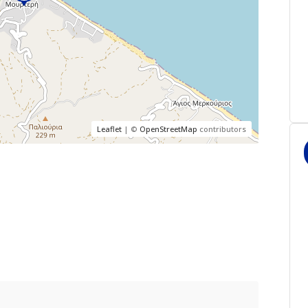
Leaflet
| ©
OpenStreetMap
contributors