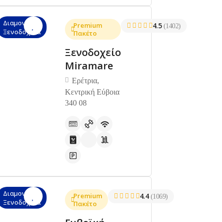
Διαμονή,
Premium
4.5
(1402)
Ξενοδοχεία
Πακέτο
Ξενοδοχείο
Miramare
Ερέτρια,
Κεντρική Εύβοια
340 08
Διαμονή,
Premium
4.4
(1069)
Ξενοδοχεία
Πακέτο