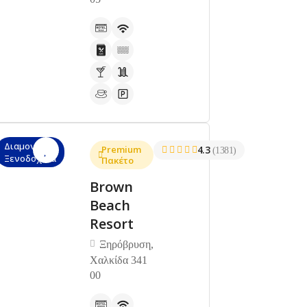
Διαμονή,
Premium
4.3
(1381)
Ξενοδοχεία
Πακέτο
Brown
Beach
Resort
Ξηρόβρυση,
Χαλκίδα 341
00