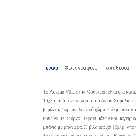
Γενικά
Φωτογραφίες
Τοποθεσία
Το Aegean Villa στην Μουρτερή είναι ένα κατά
10χλμ. από την εκκλησία του Αγίου Χαραλάμπ
βεράντα, δωρεάν ιδιωτικό χώρο στάθμευσης κα
κουζίνα με φούρνο μικροκυμάτων και μαγειρικά
μπάνια με μπανιέρα. Η βίλα απέχει 16χλμ. από 
Το πλησιέστερο αεροδρόμιο είναι ο Κρατικός 