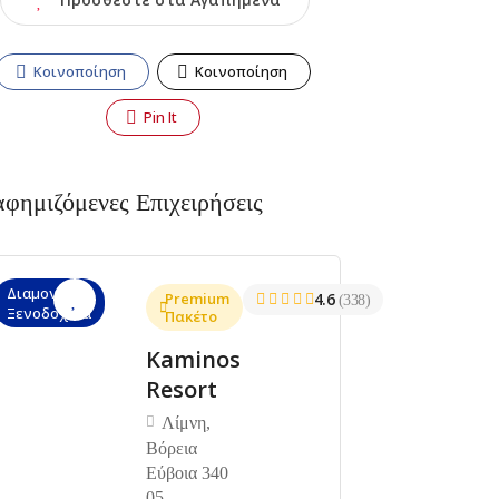
Κοινοποίηση
Κοινοποίηση
Pin It
αφημιζόμενες Επιχειρήσεις
Διαμονή,
Premium
4.6
(338)
Ξενοδοχεία
Πακέτο
Kaminos
Resort
Λίμνη,
Βόρεια
Εύβοια 340
05