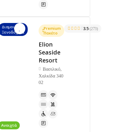
Διαμονή,
Premium
3.5
(273)
Ξενοδοχεία
Πακέτο
Elion
Seaside
Resort
Βασιλικό,
Χαλκίδα 340
02
Ανοιχτά