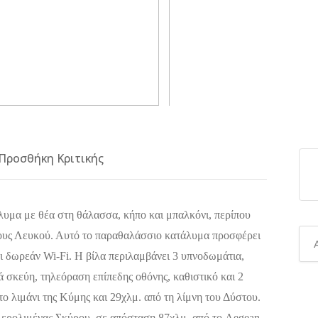
Προσθήκη Κριτικής
λυμα με θέα στη θάλασσα, κήπο και μπαλκόνι, περίπου
ους Λευκού. Αυτό το παραθαλάσσιο κατάλυμα προσφέρει
ι δωρεάν Wi-Fi. Η βίλα περιλαμβάνει 3 υπνοδωμάτια,
 σκεύη, τηλεόραση επίπεδης οθόνης, καθιστικό και 2
το λιμάνι της Κύμης και 29χλμ. από τη λίμνη του Δύστου.
Αερολιμένας Σκύρου, σε απόσταση 87χλμ. από το Aegean