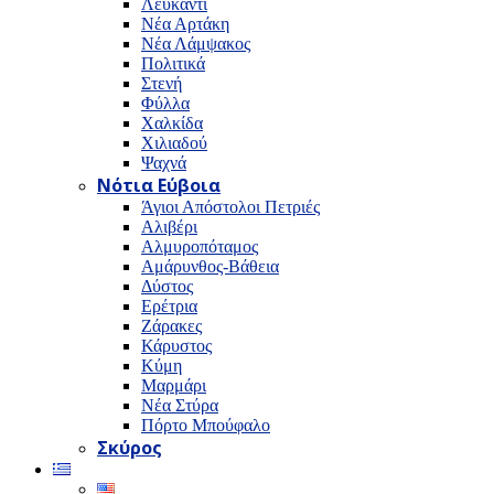
Λευκαντί
Νέα Αρτάκη
Νέα Λάμψακος
Πολιτικά
Στενή
Φύλλα
Χαλκίδα
Χιλιαδού
Ψαχνά
Νότια Εύβοια
Άγιοι Απόστολοι Πετριές
Αλιβέρι
Αλμυροπόταμος
Αμάρυνθος-Βάθεια
Δύστος
Ερέτρια
Ζάρακες
Κάρυστος
Κύμη
Μαρμάρι
Νέα Στύρα
Πόρτο Μπούφαλο
Σκύρος