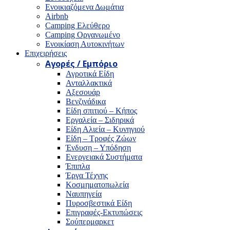
Ενοικιαζόμενα Δωμάτια
Airbnb
Camping Ελεύθερο
Camping Οργανωμένο
Ενοικίαση Αυτοκινήτων
Επιχειρήσεις
Αγορές / Εμπόριο
Αγροτικά Είδη
Ανταλλακτικά
Αξεσουάρ
Βενζινάδικα
Είδη σπιτιού – Κήπος
Εργαλεία – Σιδηρικά
Είδη Αλιεία – Κυνηγιού
Είδη – Τροφές Ζώων
Ένδυση – Υπόδηση
Ενεργειακά Συστήματα
Έπιπλα
Έργα Τέχνης
Κοσμηματοπωλεία
Ναυπηγεία
Πυροσβεστικά Είδη
Επιγραφές-Εκτυπώσεις
Σούπερμαρκετ