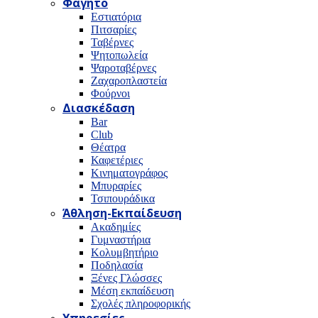
Φαγητό
Εστιατόρια
Πιτσαρίες
Ταβέρνες
Ψητοπωλεία
Ψαροταβέρνες
Ζαχαροπλαστεία
Φούρνοι
Διασκέδαση
Bar
Club
Θέατρα
Καφετέριες
Κινηματογράφος
Μπυραρίες
Τσιπουράδικα
Άθληση-Εκπαίδευση
Ακαδημίες
Γυμναστήρια
Κολυμβητήριο
Ποδηλασία
Ξένες Γλώσσες
Μέση εκπαίδευση
Σχολές πληροφορικής