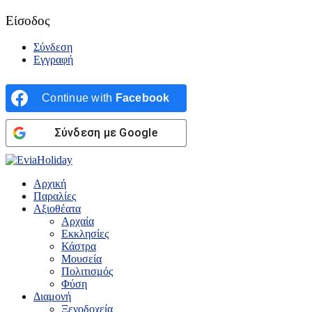
Είσοδος
Σύνδεση
Εγγραφή
Continue with
Facebook
Σύνδεση με Google
Αρχική
Παραλίες
Αξιοθέατα
Αρχαία
Εκκλησίες
Κάστρα
Μουσεία
Πολιτισμός
Φύση
Διαμονή
Ξενοδοχεία