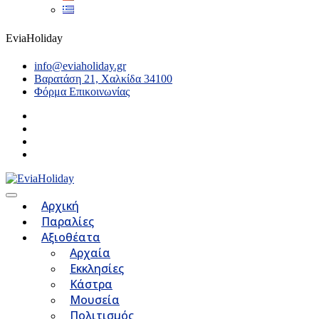
EviaHoliday
info@eviaholiday.gr
Βαρατάση 21, Χαλκίδα 34100
Φόρμα Επικοινωνίας
Αρχική
Παραλίες
Αξιοθέατα
Αρχαία
Εκκλησίες
Κάστρα
Μουσεία
Πολιτισμός