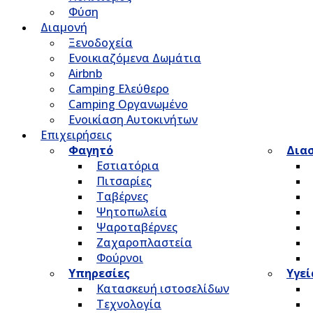
Φύση
Διαμονή
Ξενοδοχεία
Ενοικιαζόμενα Δωμάτια
Airbnb
Camping Ελεύθερο
Camping Οργανωμένο
Ενοικίαση Αυτοκινήτων
Επιχειρήσεις
Φαγητό
Δια
Εστιατόρια
Πιτσαρίες
Ταβέρνες
Ψητοπωλεία
Ψαροταβέρνες
Ζαχαροπλαστεία
Φούρνοι
Υπηρεσίες
Υγεί
Κατασκευή ιστοσελίδων
Τεχνολογία