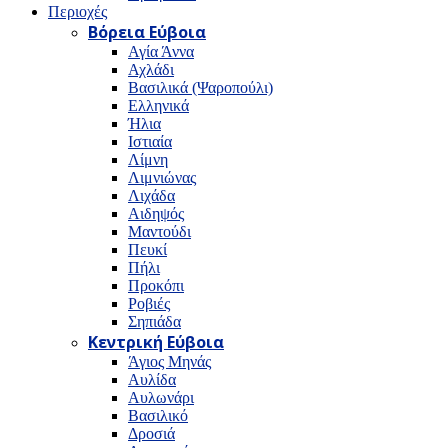
Περιοχές
Βόρεια Εύβοια
Αγία Άννα
Αχλάδι
Βασιλικά (Ψαροπούλι)
Ελληνικά
Ήλια
Ιστιαία
Λίμνη
Λιμνιώνας
Λιχάδα
Αιδηψός
Μαντούδι
Πευκί
Πήλι
Προκόπι
Ροβιές
Σηπιάδα
Κεντρική Εύβοια
Άγιος Μηνάς
Αυλίδα
Αυλωνάρι
Βασιλικό
Δροσιά