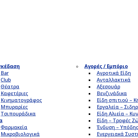
σκέδαση
Αγορές / Εμπόριο
Bar
Αγροτικά Είδη
Club
Ανταλλακτικά
Θέατρα
Αξεσουάρ
Καφετέριες
Βενζινάδικα
Κινηματογράφος
Είδη σπιτιού – 
Μπυραρίες
Εργαλεία – Σιδηρ
Τσιπουράδικα
Είδη Αλιεία – Κυ
α
Είδη – Τροφές Ζ
Φαρμακεία
Ένδυση – Υπόδη
Μικροβιολογικά
Ενεργειακά Συσ