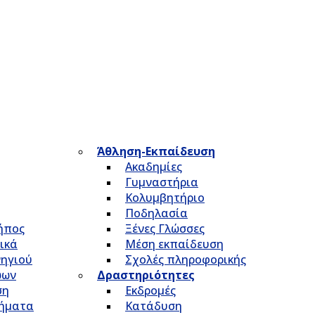
Άθληση-Εκπαίδευση
Ακαδημίες
Γυμναστήρια
Κολυμβητήριο
Ποδηλασία
Κήπος
Ξένες Γλώσσες
ικά
Μέση εκπαίδευση
νηγιού
Σχολές πληροφορικής
ώων
Δραστηριότητες
ση
Εκδρομές
τήματα
Κατάδυση