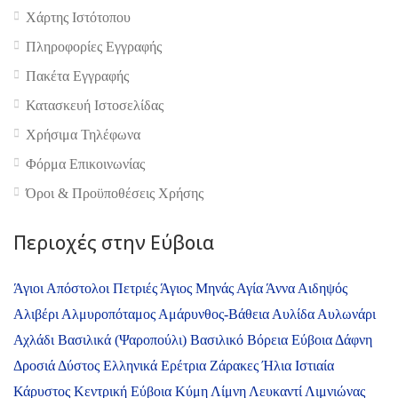
Χάρτης Ιστότοπου
Πληροφορίες Εγγραφής
Πακέτα Εγγραφής
Κατασκευή Ιστοσελίδας
4.9
Χρήσιμα Τηλέφωνα
Φόρμα Επικοινωνίας
Όροι & Προϋποθέσεις Xρήσης
Περιοχές στην Εύβοια
Άγιοι Απόστολοι Πετριές
Άγιος Μηνάς
Αγία Άννα
Αιδηψός
Αλιβέρι
Αλμυροπόταμος
Αμάρυνθος-Βάθεια
Αυλίδα
Αυλωνάρι
Αχλάδι
Βασιλικά (Ψαροπούλι)
Βασιλικό
Βόρεια Εύβοια
Δάφνη
Δροσιά
Δύστος
Ελληνικά
Ερέτρια
Ζάρακες
Ήλια
Ιστιαία
Κάρυστος
Κεντρική Εύβοια
Κύμη
Λίμνη
Λευκαντί
Λιμνιώνας