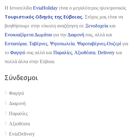
H Ιστοσελίδα
EviaHoliday
είναι ο μεγαλύτερος ηλεκτρονικός
Τουριστικός Οδηγός της Εύβοιας
. Στόχος μας είναι να
βοηθήσουμε στην εύκολη αναζήτηση σε
Ξενοδοχεία
και
Ενοικιαζόμενα Δωμάτια
για την
Διαμονή
σας, αλλά και
Εστιατόρια
,
Ταβέρνες
,
Ψητοπωλεία
,
Ψαροταβέρνες-Ουζερί
για
το
Φαγητό
σας αλλά και
Παραλίες
,
Αξιοθέατα
,
Delivery
και
πολλά άλλα στην Εύβοια.
Σύνδεσμοι
Φαγητό
Διαμονή
Παραλίες
Αξιοθέατα
EviaDelivery