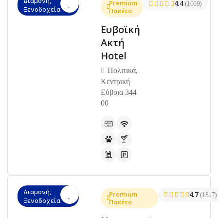
Διαμονή,
Premium
4.4
(1069)
Ξενοδοχεία
Πακέτο
Ευβοϊκή
Ακτή
Hotel
Πολιτικά,
Κεντρική
Εύβοια 344
00
Διαμονή,
Premium
4.7
(1817)
Ξενοδοχεία
Πακέτο