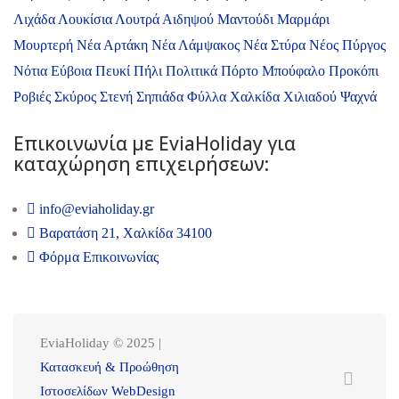
Λιχάδα
Λουκίσια
Λουτρά Αιδηψού
Μαντούδι
Μαρμάρι
Μουρτερή
Νέα Αρτάκη
Νέα Λάμψακος
Νέα Στύρα
Νέος Πύργος
Νότια Εύβοια
Πευκί
Πήλι
Πολιτικά
Πόρτο Μπούφαλο
Προκόπι
Ροβιές
Σκύρος
Στενή
Σηπιάδα
Φύλλα
Χαλκίδα
Χιλιαδού
Ψαχνά
Επικοινωνία με ΕviaHoliday για
καταχώρηση επιχειρήσεων:
info@eviaholiday.gr
Βαρατάση 21, Χαλκίδα 34100
Φόρμα Επικοινωνίας
EviaHoliday © 2025 |
Κατασκευή & Προώθηση
Ιστοσελίδων WebDesign