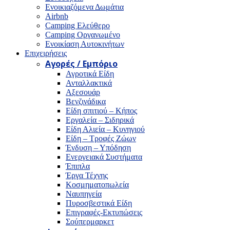
Ενοικιαζόμενα Δωμάτια
Airbnb
Camping Ελεύθερο
Camping Οργανωμένο
Ενοικίαση Αυτοκινήτων
Επιχειρήσεις
Αγορές / Εμπόριο
Αγροτικά Είδη
Ανταλλακτικά
Αξεσουάρ
Βενζινάδικα
Είδη σπιτιού – Κήπος
Εργαλεία – Σιδηρικά
Είδη Αλιεία – Κυνηγιού
Είδη – Τροφές Ζώων
Ένδυση – Υπόδηση
Ενεργειακά Συστήματα
Έπιπλα
Έργα Τέχνης
Κοσμηματοπωλεία
Ναυπηγεία
Πυροσβεστικά Είδη
Επιγραφές-Εκτυπώσεις
Σούπερμαρκετ