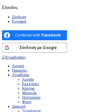
Είσοδος
Σύνδεση
Εγγραφή
Continue with
Facebook
Σύνδεση με Google
Αρχική
Παραλίες
Αξιοθέατα
Αρχαία
Εκκλησίες
Κάστρα
Μουσεία
Πολιτισμός
Φύση
Διαμονή
Ξενοδοχεία