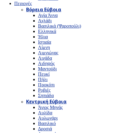
Περιοχές
Βόρεια Εύβοια
Αγία Άννα
Αχλάδι
Βασιλικά (Ψαροπούλι)
Ελληνικά
Ήλια
Ιστιαία
Λίμνη
Λιμνιώνας
Λιχάδα
Αιδηψός
Μαντούδι
Πευκί
Πήλι
Προκόπι
Ροβιές
Σηπιάδα
Κεντρική Εύβοια
Άγιος Μηνάς
Αυλίδα
Αυλωνάρι
Βασιλικό
Δροσιά