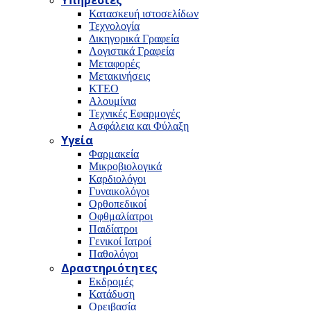
Υπηρεσίες
Κατασκευή ιστοσελίδων
Τεχνολογία
Δικηγορικά Γραφεία
Λογιστικά Γραφεία
Μεταφορές
Μετακινήσεις
ΚΤΕΟ
Αλουμίνια
Τεχνικές Εφαρμογές
Ασφάλεια και Φύλαξη
Υγεία
Φαρμακεία
Μικροβιολογικά
Καρδιολόγοι
Γυναικολόγοι
Ορθοπεδικοί
Οφθμαλίατροι
Παιδίατροι
Γενικοί Ιατροί
Παθολόγοι
Δραστηριότητες
Εκδρομές
Κατάδυση
Ορειβασία