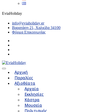
EviaHoliday
info@eviaholiday.gr
Βαρατάση 21, Χαλκίδα 34100
Φόρμα Επικοινωνίας
Αρχική
Παραλίες
Αξιοθέατα
Αρχαία
Εκκλησίες
Κάστρα
Μουσεία
Πολιτισμός