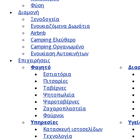
Φύση
Διαμονή
Ξενοδοχεία
Ενοικιαζόμενα Δωμάτια
Airbnb
Camping Ελεύθερο
Camping Οργανωμένο
Ενοικίαση Αυτοκινήτων
Επιχειρήσεις
Φαγητό
Δια
Εστιατόρια
Πιτσαρίες
Ταβέρνες
Ψητοπωλεία
Ψαροταβέρνες
Ζαχαροπλαστεία
Φούρνοι
Υπηρεσίες
Υγεί
Κατασκευή ιστοσελίδων
Τεχνολογία