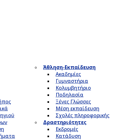
Άθληση-Εκπαίδευση
Ακαδημίες
Γυμναστήρια
Κολυμβητήριο
Ποδηλασία
Κήπος
Ξένες Γλώσσες
ικά
Μέση εκπαίδευση
νηγιού
Σχολές πληροφορικής
ώων
Δραστηριότητες
ση
Εκδρομές
τήματα
Κατάδυση