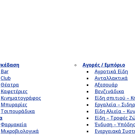
σκέδαση
Αγορές / Εμπόριο
Bar
Αγροτικά Είδη
Club
Ανταλλακτικά
Θέατρα
Αξεσουάρ
Καφετέριες
Βενζινάδικα
Κινηματογράφος
Είδη σπιτιού – 
Μπυραρίες
Εργαλεία – Σιδηρ
Τσιπουράδικα
Είδη Αλιεία – Κυ
α
Είδη – Τροφές Ζ
Φαρμακεία
Ένδυση – Υπόδη
Μικροβιολογικά
Ενεργειακά Συσ