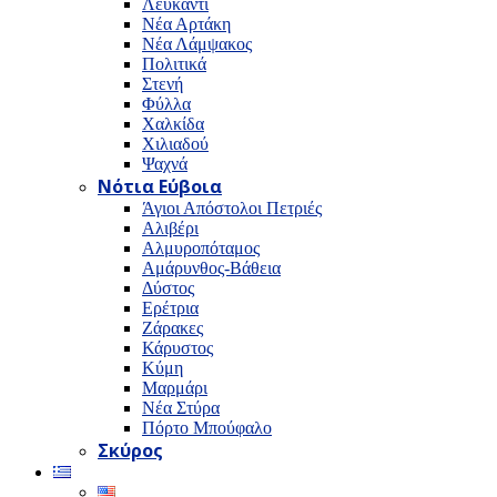
Λευκαντί
Νέα Αρτάκη
Νέα Λάμψακος
Πολιτικά
Στενή
Φύλλα
Χαλκίδα
Χιλιαδού
Ψαχνά
Νότια Εύβοια
Άγιοι Απόστολοι Πετριές
Αλιβέρι
Αλμυροπόταμος
Αμάρυνθος-Βάθεια
Δύστος
Ερέτρια
Ζάρακες
Κάρυστος
Κύμη
Μαρμάρι
Νέα Στύρα
Πόρτο Μπούφαλο
Σκύρος