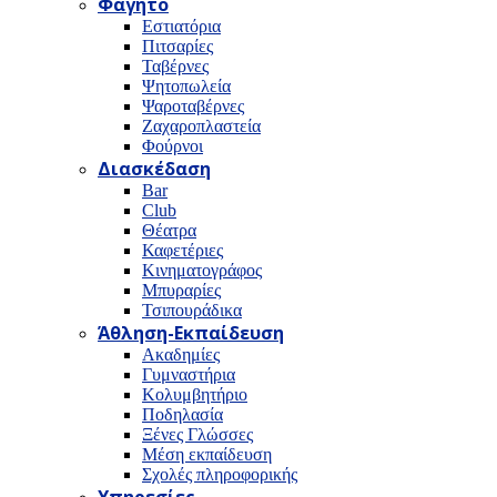
Φαγητό
Εστιατόρια
Πιτσαρίες
Ταβέρνες
Ψητοπωλεία
Ψαροταβέρνες
Ζαχαροπλαστεία
Φούρνοι
Διασκέδαση
Bar
Club
Θέατρα
Καφετέριες
Κινηματογράφος
Μπυραρίες
Τσιπουράδικα
Άθληση-Εκπαίδευση
Ακαδημίες
Γυμναστήρια
Κολυμβητήριο
Ποδηλασία
Ξένες Γλώσσες
Μέση εκπαίδευση
Σχολές πληροφορικής