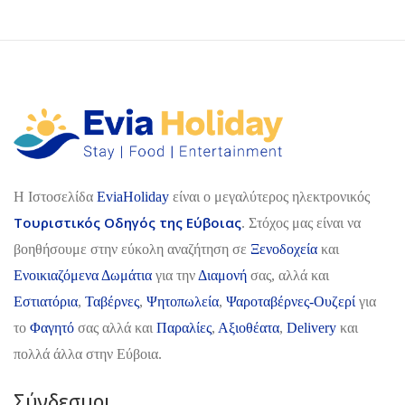
H Ιστοσελίδα
EviaHoliday
είναι ο μεγαλύτερος ηλεκτρονικός
Τουριστικός Οδηγός της Εύβοιας
. Στόχος μας είναι να
βοηθήσουμε στην εύκολη αναζήτηση σε
Ξενοδοχεία
και
Ενοικιαζόμενα Δωμάτια
για την
Διαμονή
σας, αλλά και
Εστιατόρια
,
Ταβέρνες
,
Ψητοπωλεία
,
Ψαροταβέρνες-Ουζερί
για
το
Φαγητό
σας αλλά και
Παραλίες
,
Αξιοθέατα
,
Delivery
και
πολλά άλλα στην Εύβοια.
Σύνδεσμοι