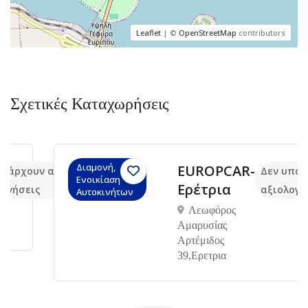
Leaflet
| ©
OpenStreetMap
contributors
Σχετικές Καταχωρήσεις
Διαμονή,
EUROPCAR-
υν ακόμα
Δεν υπάρχουν 
Ενοικίαση
Ερέτρια
ις
αξιολογήσεις
Αυτοκινήτων
Λεωφόρος
Αμαρυσίας
Αρτέμιδος
39,Ερετρια