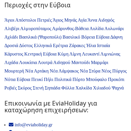
Περιοχές στην Εύβοια
Άγιοι Απόστολοι Πετριές
Άγιος Μηνάς
Αγία Άννα
Αιδηψός
Αλιβέρι
Αλμυροπόταμος
Αμάρυνθος-Βάθεια
Αυλίδα
Αυλωνάρι
Αχλάδι
Βασιλικά (Ψαροπούλι)
Βασιλικό
Βόρεια Εύβοια
Δάφνη
Δροσιά
Δύστος
Ελληνικά
Ερέτρια
Ζάρακες
Ήλια
Ιστιαία
Κάρυστος
Κεντρική Εύβοια
Κύμη
Λίμνη
Λευκαντί
Λιμνιώνας
Λιχάδα
Λουκίσια
Λουτρά Αιδηψού
Μαντούδι
Μαρμάρι
Μουρτερή
Νέα Αρτάκη
Νέα Λάμψακος
Νέα Στύρα
Νέος Πύργος
Νότια Εύβοια
Πευκί
Πήλι
Πολιτικά
Πόρτο Μπούφαλο
Προκόπι
Ροβιές
Σκύρος
Στενή
Σηπιάδα
Φύλλα
Χαλκίδα
Χιλιαδού
Ψαχνά
Επικοινωνία με ΕviaHoliday για
καταχώρηση επιχειρήσεων:
info@eviaholiday.gr