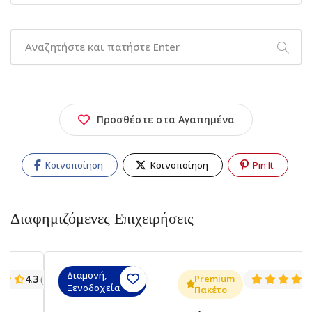
Προσθέστε στα Αγαπημένα
Κοινοποίηση
Κοινοποίηση
Pin It
Διαφημιζόμενες Επιχειρήσεις
Διαμονή,
.3
Premium
4.5
(1381)
(14
Ξενοδοχεία
Πακέτο