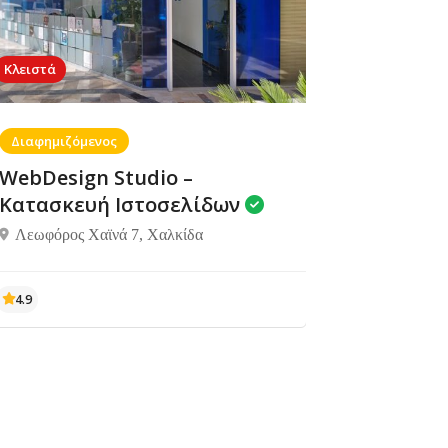
Ενοικιαζόμενα
Ενοικιαζόμενα
Elegant
αξιολογήσεις
δωμάτια
δωμάτια
Apartments
Κλειστά
Ροβιές, Λίμνη
Ευβοίας 340 05
Διαφημιζόμενος
WebDesign Studio –
Κατασκευή Ιστοσελίδων
Λεωφόρος Χαϊνά 7, Χαλκίδα