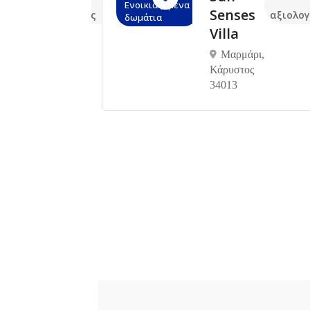
Ενοικιαζόμενα
a
Senses
αξιολογήσεις
αξιολογ
δωμάτια
es
Villa
ία
Μαρμάρι,
Κάρυστος
ος
34013