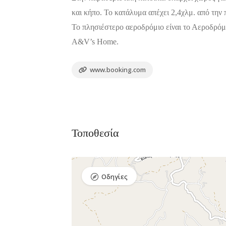
και κήπο. Το κατάλυμα απέχει 2,4χλμ. από την
Το πλησιέστερο αεροδρόμιο είναι το Αεροδρόμ
A&V’s Home.
www.booking.com
Τοποθεσία
Διαμονή,
Premium
4.4
Premium
(654)
Ξενοδοχεία
Πακέτο
Πακέτο
Almira
Kaminos
Οδηγίες
mare
Resort
Αγ. Μηνάς,
Λίμνη,
Χαλκίδα 341
Βόρεια