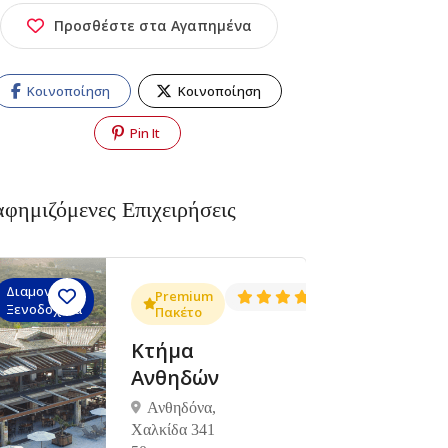
Προσθέστε στα Αγαπημένα
Κοινοποίηση
Κοινοποίηση
Pin It
αφημιζόμενες Επιχειρήσεις
Διαμονή,
Διαμονή,
4.3
Premium
4.5
(1381)
(1425)
Ξενοδοχεία
Ξενοδοχεία
Πακέτο
Κτήμα
Ανθηδών
Ανθηδόνα,
Χαλκίδα 341