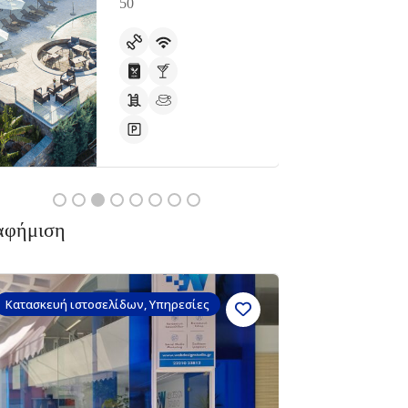
50
Ανοιχτά
αφήμιση
Κατασκευή ιστοσελίδων, Υπηρεσίες
Διαμονή,
Διαμονή,
Armonia
μα
Δεν υπάρχουν ακόμα