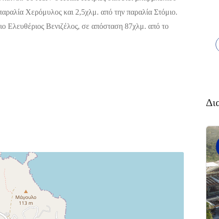
 παραλία Χερόμυλος και 2,5χλμ. από την παραλία Στόμιο.
ιο Ελευθέριος Βενιζέλος, σε απόσταση 87χλμ. από το
Δι
Διαμονή,
4.6
Premium
(338)
Ξενοδοχεία
Πακέτο
Brown
Beach
Resort
Ξηρόβρυση,