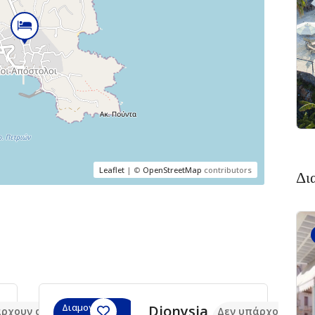
5
Χαλκίδα 341
00
Leaflet
| ©
OpenStreetMap
contributors
Δι
Διαμονή,
Dionysia
άρχουν ακόμα
Δεν υπάρχουν ακό