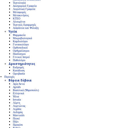
Τεχνολογία
Δικηγορικά Γραφεία
Λογιστικά Γραφεία
Μεταφορές
Μετακινήσεις
ΚΤΕΟ
Αλουμίνια
Τεχνικές Εφαρμογές
Ασφάλεια και Φύλαξη
Υγεία
Φαρμακεία
Μικροβιολογικά
Καρδιολόγοι
Γυναικολόγοι
Ορθοπεδικοί
Οφθμαλίατροι
Παιδίατροι
Γενικοί Ιατροί
Παθολόγοι
Δραστηριότητες
Εκδρομές
Κατάδυση
Ορειβασία
Περιοχές
Βόρεια Εύβοια
Αγία Άννα
Αχλάδι
Βασιλικά (Ψαροπούλι)
Ελληνικά
Ήλια
Ιστιαία
Λίμνη
Λιμνιώνας
Λιχάδα
Αιδηψός
Μαντούδι
Πευκί
Πήλι
Προκόπι
Ροβιές