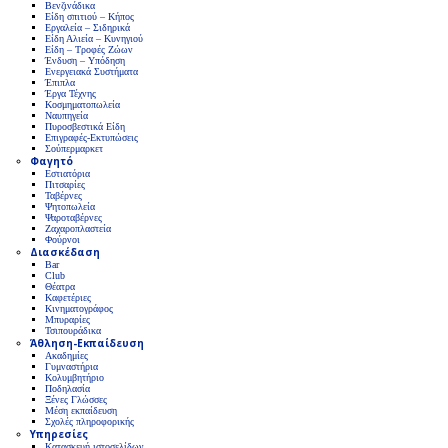
Βενζινάδικα
Είδη σπιτιού – Κήπος
Εργαλεία – Σιδηρικά
Είδη Αλιεία – Κυνηγιού
Είδη – Τροφές Ζώων
Ένδυση – Υπόδηση
Ενεργειακά Συστήματα
Έπιπλα
Έργα Τέχνης
Κοσμηματοπωλεία
Ναυπηγεία
Πυροσβεστικά Είδη
Επιγραφές-Εκτυπώσεις
Σούπερμαρκετ
Φαγητό
Εστιατόρια
Πιτσαρίες
Ταβέρνες
Ψητοπωλεία
Ψαροταβέρνες
Ζαχαροπλαστεία
Φούρνοι
Διασκέδαση
Bar
Club
Θέατρα
Καφετέριες
Κινηματογράφος
Μπυραρίες
Τσιπουράδικα
Άθληση-Εκπαίδευση
Ακαδημίες
Γυμναστήρια
Κολυμβητήριο
Ποδηλασία
Ξένες Γλώσσες
Μέση εκπαίδευση
Σχολές πληροφορικής
Υπηρεσίες
Κατασκευή ιστοσελίδων