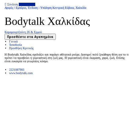
Σύνδεση
Επιχείρηση
Αγορές / Εμπόριο
,
Ένδυση - Υπόδηση
Κεντρική Εύβοια
,
Χαλκίδα
Bodytalk Χαλκίδας
Καραμουρτζούνη 26 & Ερμού
Προσθέστε στα Αγαπημένα
Γενικά
Τοποθεσία
Προσθήκη Κριτικής
H Bodytalk Χαλκίδας σχεδιάζει και παράγει αθλητικά ρούχα. Διατηρεί πολύ ξεκάθαρη θέση για το τι
πρέπει να πρεσβεύει η γυμναστική στη ζωή μας. Η γυμναστική είναι έκφραση, χαρά, ζωή. Επίσης
είναι ευκαιρία να γνωρίσεις κόσμο.
2221087983
www.bodytalk.com