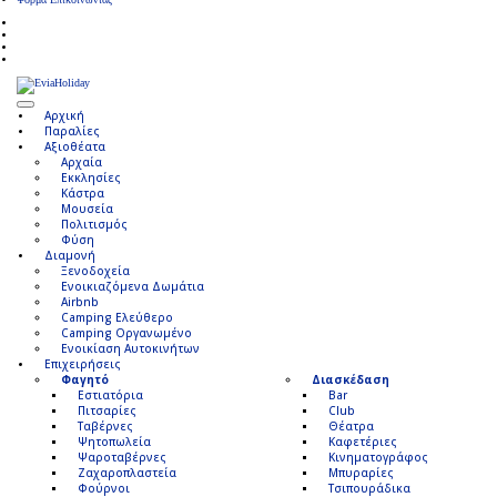
Αρχική
Παραλίες
Αξιοθέατα
Αρχαία
Εκκλησίες
Κάστρα
Μουσεία
Πολιτισμός
Φύση
Διαμονή
Ξενοδοχεία
Ενοικιαζόμενα Δωμάτια
Airbnb
Camping Ελεύθερο
Camping Οργανωμένο
Ενοικίαση Αυτοκινήτων
Επιχειρήσεις
Φαγητό
Διασκέδαση
Εστιατόρια
Bar
Πιτσαρίες
Club
Ταβέρνες
Θέατρα
Ψητοπωλεία
Καφετέριες
Ψαροταβέρνες
Κινηματογράφος
Ζαχαροπλαστεία
Μπυραρίες
Φούρνοι
Τσιπουράδικα