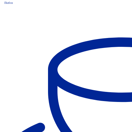
Πισίνα