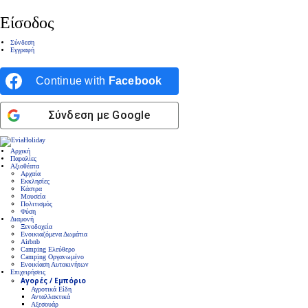
Είσοδος
Σύνδεση
Εγγραφή
Continue with
Facebook
Σύνδεση με Google
Αρχική
Παραλίες
Αξιοθέατα
Αρχαία
Εκκλησίες
Κάστρα
Μουσεία
Πολιτισμός
Φύση
Διαμονή
Ξενοδοχεία
Ενοικιαζόμενα Δωμάτια
Airbnb
Camping Ελεύθερο
Camping Οργανωμένο
Ενοικίαση Αυτοκινήτων
Επιχειρήσεις
Αγορές / Εμπόριο
Αγροτικά Είδη
Ανταλλακτικά
Αξεσουάρ