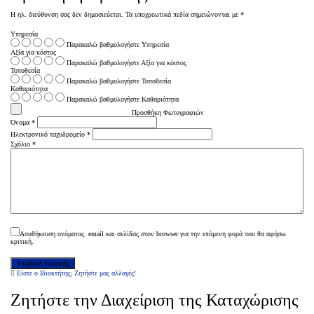
Η ηλ. διεύθυνση σας δεν δημοσιεύεται.
Τα υποχρεωτικά πεδία σημειώνονται με
*
Υπηρεσία
Παρακαλώ βαθμολογήστε Υπηρεσία
Αξία για κόστος
Παρακαλώ βαθμολογήστε Αξία για κόστος
Τοποθεσία
Παρακαλώ βαθμολογήστε Τοποθεσία
Καθαριότητα
Παρακαλώ βαθμολογήστε Καθαριότητα
Προσθήκη Φωτογραφιών
Όνομα
*
Ηλεκτρονικό ταχυδρομείο
*
Σχόλιο
*
Αποθήκευση ονόματος. email και σελίδας στον browser για την επόμενη φορά που θα αφήσω
κριτική.
Είστε ο Ιδιοκτήτης; Ζητήστε μας αλλαγές!
Ζητήστε την Διαχείριση της Καταχώρισης