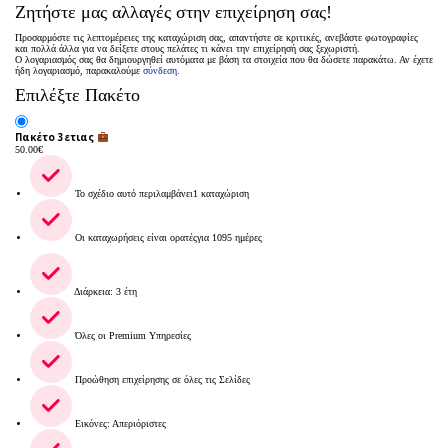
Ζητήστε μας αλλαγές στην επιχείρηση σας!
Προσαρμόστε τις λεπτομέρειες της καταχώριση σας, απαντήστε σε κριτικές, ανεβάστε φωτογραφίες
και πολλά άλλα για να δείξετε στους πελάτες τι κάνει την επιχείρησή σας ξεχωριστή.
Ο λογαριασμός σας θα δημιουργηθεί αυτόματα με βάση τα στοιχεία που θα δώσετε παρακάτω. Αν έχετε
ήδη λογαριασμό, παρακαλούμε
σύνδεση.
Επιλέξτε Πακέτο
Πακέτο 3ετιας
50.00
€
Το σχέδιο αυτό περιλαμβάνει1 καταχώριση
Οι καταχωρήσεις είναι ορατέςγια 1095 ημέρες
Διάρκεια: 3 έτη
Όλες οι Premium Υπηρεσίες
Προώθηση επιχείρησης σε όλες τις Σελίδες
Εικόνες: Απεριόριστες