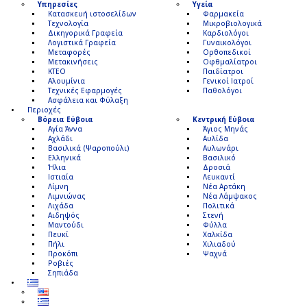
Υπηρεσίες
Υγεία
Κατασκευή ιστοσελίδων
Φαρμακεία
Τεχνολογία
Μικροβιολογικά
Δικηγορικά Γραφεία
Καρδιολόγοι
Λογιστικά Γραφεία
Γυναικολόγοι
Μεταφορές
Ορθοπεδικοί
Μετακινήσεις
Οφθμαλίατροι
ΚΤΕΟ
Παιδίατροι
Αλουμίνια
Γενικοί Ιατροί
Τεχνικές Εφαρμογές
Παθολόγοι
Ασφάλεια και Φύλαξη
Περιοχές
Βόρεια Εύβοια
Κεντρική Εύβοια
Αγία Άννα
Άγιος Μηνάς
Αχλάδι
Αυλίδα
Βασιλικά (Ψαροπούλι)
Αυλωνάρι
Ελληνικά
Βασιλικό
Ήλια
Δροσιά
Ιστιαία
Λευκαντί
Λίμνη
Νέα Αρτάκη
Λιμνιώνας
Νέα Λάμψακος
Λιχάδα
Πολιτικά
Αιδηψός
Στενή
Μαντούδι
Φύλλα
Πευκί
Χαλκίδα
Πήλι
Χιλιαδού
Προκόπι
Ψαχνά
Ροβιές
Σηπιάδα