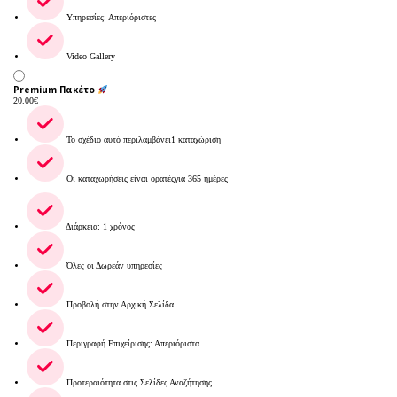
Υπηρεσίες: Απεριόριστες
Video Gallery
Premium Πακέτο
20.00
€
Το σχέδιο αυτό περιλαμβάνει1 καταχώριση
Οι καταχωρήσεις είναι ορατέςγια 365 ημέρες
Διάρκεια: 1 χρόνος
Όλες οι Δωρεάν υπηρεσίες
Προβολή στην Αρχική Σελίδα
Περιγραφή Επιχείρισης: Απεριόριστα
Προτεραιότητα στις Σελίδες Αναζήτησης