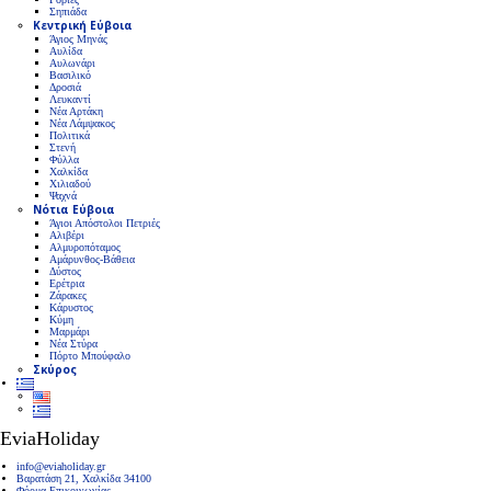
Σηπιάδα
Κεντρική Εύβοια
Άγιος Μηνάς
Αυλίδα
Αυλωνάρι
Βασιλικό
Δροσιά
Λευκαντί
Νέα Αρτάκη
Νέα Λάμψακος
Πολιτικά
Στενή
Φύλλα
Χαλκίδα
Χιλιαδού
Ψαχνά
Νότια Εύβοια
Άγιοι Απόστολοι Πετριές
Αλιβέρι
Αλμυροπόταμος
Αμάρυνθος-Βάθεια
Δύστος
Ερέτρια
Ζάρακες
Κάρυστος
Κύμη
Μαρμάρι
Νέα Στύρα
Πόρτο Μπούφαλο
Σκύρος
EviaHoliday
info@eviaholiday.gr
Βαρατάση 21, Χαλκίδα 34100
Φόρμα Επικοινωνίας