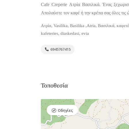
Cafe Creperie Ατρία Βασιλικά. Ένας ξεχωρι
Απολαύστε τον καφέ ή την κρέπα σας όλες τις 
Ατρία, Vasilika, Basilika ,Atria, Βασιλικά, καφετ
kafeteries, diaskedasi, evia
6945767415
Τοποθεσία
Οδηγίες
Διαμονή,
Premium
4.4
Premium
(654)
Ξενοδοχεία