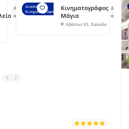
Διασκέδαση,
Κινηματογράφος
Δεν υπάρχουν ακόμα
Δεν υπά
Κινηματογράφος
λείο
Μάγια
αξιολογήσεις
αξιολογ
Aβάντων 83, Χαλκίδα