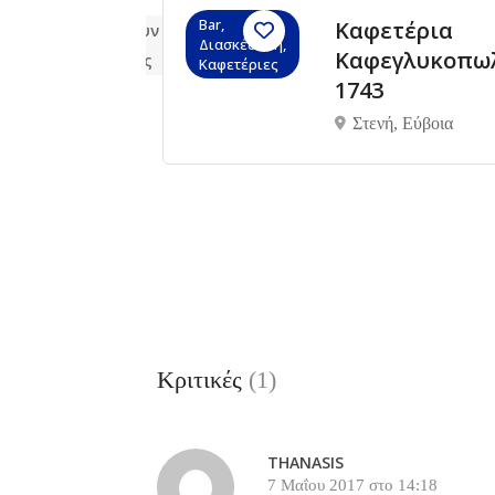
Bar,
Καφετέρια
Δεν υπάρχουν ακόμα
Διασκέδαση,
ρων
Καφεγλυκοπω
αξιολογήσεις
Καφετέριες
1743
γώτη
Στενή, Εύβοια
ίδα
Κριτικές
(1)
THANASIS
7 Μαΐου 2017 στο 14:18