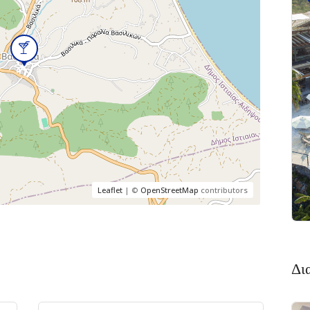
Πακέτο
Brown
Beach
Resort
Ξηρόβρυση,
5
Χαλκίδα 341
00
Leaflet
| ©
OpenStreetMap
contributors
Δι