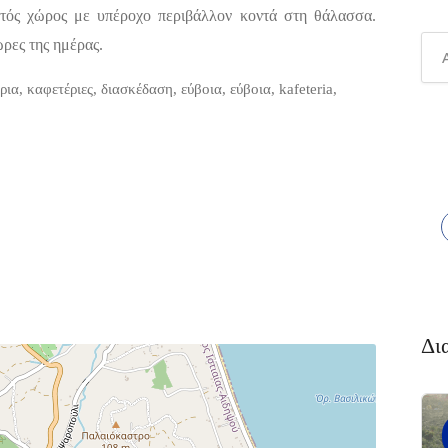
στός χώρος με υπέροχο περιβάλλον κοντά στη θάλασσα.
ώρες της ημέρας.
έρια, καφετέριες, διασκέδαση, εύβοια, εύβοια, kafeteria,
Δι
Διαμονή,
4.6
Premium
(338)
Ξενοδοχεία