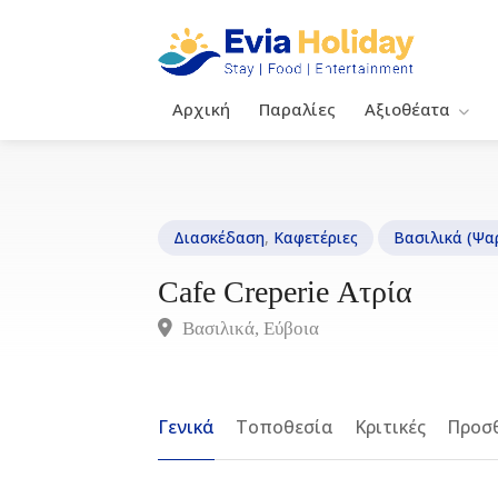
Αρχική
Παραλίες
Αξιοθέατα
Διασκέδαση
,
Καφετέριες
Βασιλικά (Ψα
Cafe Creperie Ατρία
Βασιλικά, Eύβοια
Γενικά
Τοποθεσία
Κριτικές
Προσθ