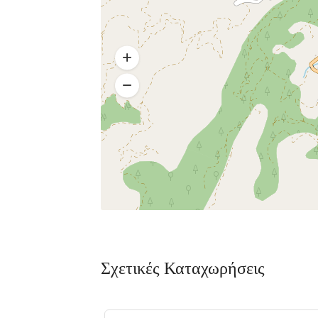
Πακέτο
Πακέτο
Almira
Kaminos
mare
Resort
Αγ. Μηνάς,
Λίμνη,
Χαλκίδα 341
Βόρεια
00
Εύβοια 340 0
Σχετικές Καταχωρήσεις