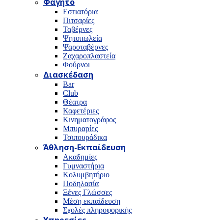
Φαγητό
Εστιατόρια
Πιτσαρίες
Ταβέρνες
Ψητοπωλεία
Ψαροταβέρνες
Ζαχαροπλαστεία
Φούρνοι
Διασκέδαση
Bar
Club
Θέατρα
Καφετέριες
Κινηματογράφος
Μπυραρίες
Τσιπουράδικα
Άθληση-Εκπαίδευση
Ακαδημίες
Γυμναστήρια
Κολυμβητήριο
Ποδηλασία
Ξένες Γλώσσες
Μέση εκπαίδευση
Σχολές πληροφορικής