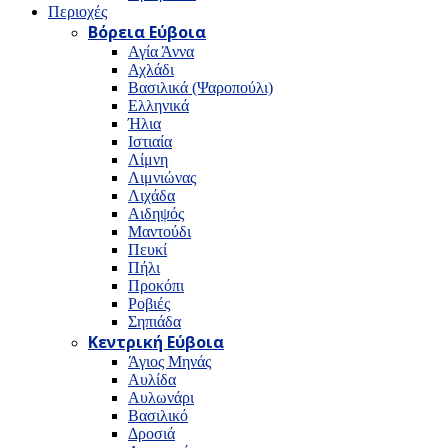
Περιοχές
Βόρεια Εύβοια
Αγία Άννα
Αχλάδι
Βασιλικά (Ψαροπούλι)
Ελληνικά
Ήλια
Ιστιαία
Λίμνη
Λιμνιώνας
Λιχάδα
Αιδηψός
Μαντούδι
Πευκί
Πήλι
Προκόπι
Ροβιές
Σηπιάδα
Κεντρική Εύβοια
Άγιος Μηνάς
Αυλίδα
Αυλωνάρι
Βασιλικό
Δροσιά