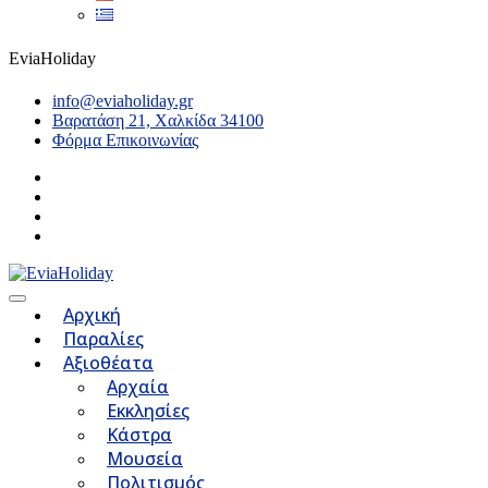
EviaHoliday
info@eviaholiday.gr
Βαρατάση 21, Χαλκίδα 34100
Φόρμα Επικοινωνίας
Αρχική
Παραλίες
Αξιοθέατα
Αρχαία
Εκκλησίες
Κάστρα
Μουσεία
Πολιτισμός