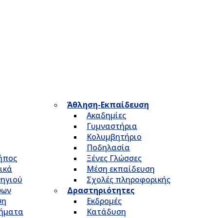
Άθληση-Εκπαίδευση
Ακαδημίες
Γυμναστήρια
Κολυμβητήριο
Ποδηλασία
Κήπος
Ξένες Γλώσσες
ικά
Μέση εκπαίδευση
νηγιού
Σχολές πληροφορικής
ώων
Δραστηριότητες
ση
Εκδρομές
τήματα
Κατάδυση