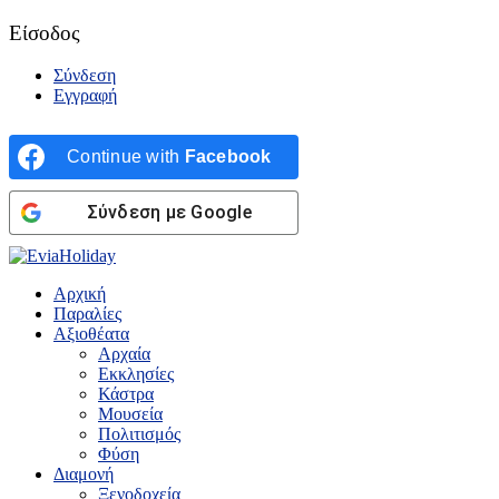
Είσοδος
Σύνδεση
Εγγραφή
Continue with
Facebook
Σύνδεση με Google
Αρχική
Παραλίες
Αξιοθέατα
Αρχαία
Εκκλησίες
Κάστρα
Μουσεία
Πολιτισμός
Φύση
Διαμονή
Ξενοδοχεία