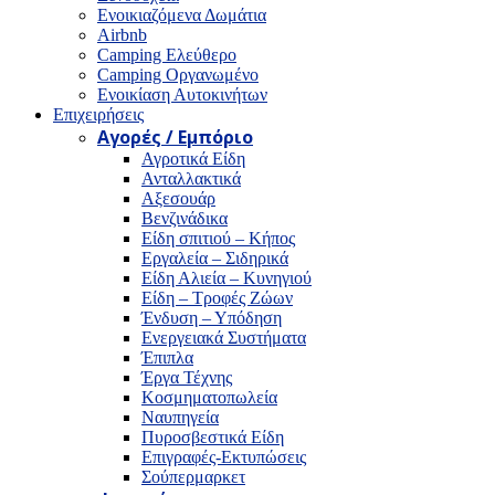
Ενοικιαζόμενα Δωμάτια
Airbnb
Camping Ελεύθερο
Camping Οργανωμένο
Ενοικίαση Αυτοκινήτων
Επιχειρήσεις
Αγορές / Εμπόριο
Αγροτικά Είδη
Ανταλλακτικά
Αξεσουάρ
Βενζινάδικα
Είδη σπιτιού – Κήπος
Εργαλεία – Σιδηρικά
Είδη Αλιεία – Κυνηγιού
Είδη – Τροφές Ζώων
Ένδυση – Υπόδηση
Ενεργειακά Συστήματα
Έπιπλα
Έργα Τέχνης
Κοσμηματοπωλεία
Ναυπηγεία
Πυροσβεστικά Είδη
Επιγραφές-Εκτυπώσεις
Σούπερμαρκετ