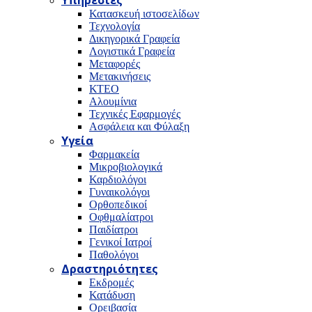
Υπηρεσίες
Κατασκευή ιστοσελίδων
Τεχνολογία
Δικηγορικά Γραφεία
Λογιστικά Γραφεία
Μεταφορές
Μετακινήσεις
ΚΤΕΟ
Αλουμίνια
Τεχνικές Εφαρμογές
Ασφάλεια και Φύλαξη
Υγεία
Φαρμακεία
Μικροβιολογικά
Καρδιολόγοι
Γυναικολόγοι
Ορθοπεδικοί
Οφθμαλίατροι
Παιδίατροι
Γενικοί Ιατροί
Παθολόγοι
Δραστηριότητες
Εκδρομές
Κατάδυση
Ορειβασία