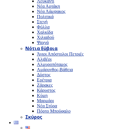
Λευκαντί
Νέα Αρτάκη
Νέα Λάμψακος
Πολιτικά
Στενή
Φύλλα
Χαλκίδα
Χιλιαδού
Ψαχνά
Νότια Εύβοια
Άγιοι Απόστολοι Πετριές
Αλιβέρι
Αλμυροπόταμος
Αμάρυνθος-Βάθεια
Δύστος
Ερέτρια
Ζάρακες
Κάρυστος
Κύμη
Μαρμάρι
Νέα Στύρα
Πόρτο Μπούφαλο
Σκύρος