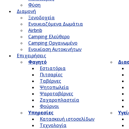
Φύση
Διαμονή
Ξενοδοχεία
Ενοικιαζόμενα Δωμάτια
Airbnb
Camping Ελεύθερο
Camping Οργανωμένο
Ενοικίαση Αυτοκινήτων
Επιχειρήσεις
Φαγητό
Δια
Εστιατόρια
Πιτσαρίες
Ταβέρνες
Ψητοπωλεία
Ψαροταβέρνες
Ζαχαροπλαστεία
Φούρνοι
Υπηρεσίες
Υγεί
Κατασκευή ιστοσελίδων
Τεχνολογία