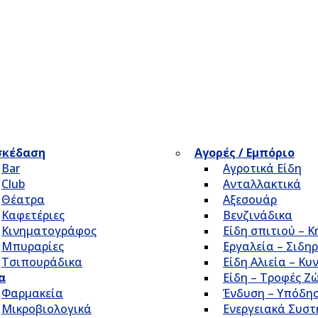
σκέδαση
Αγορές / Εμπόριο
Bar
Αγροτικά Είδη
Club
Ανταλλακτικά
Θέατρα
Αξεσουάρ
Καφετέριες
Βενζινάδικα
Κινηματογράφος
Είδη σπιτιού – 
Μπυραρίες
Εργαλεία – Σιδηρ
Τσιπουράδικα
Είδη Αλιεία – Κυ
α
Είδη – Τροφές Ζ
Φαρμακεία
Ένδυση – Υπόδη
Μικροβιολογικά
Ενεργειακά Συσ