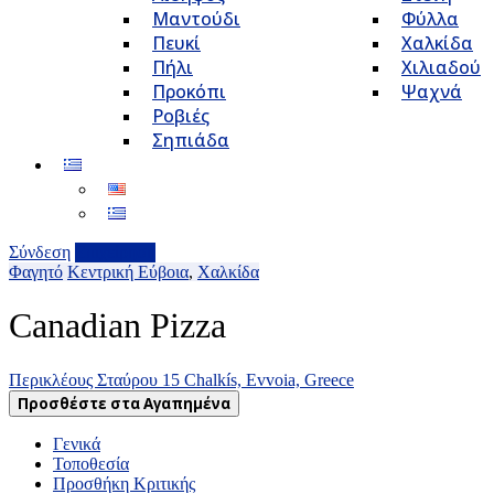
Μαντούδι
Φύλλα
Πευκί
Χαλκίδα
Πήλι
Χιλιαδού
Προκόπι
Ψαχνά
Ροβιές
Σηπιάδα
Σύνδεση
Επιχείρηση
Φαγητό
Κεντρική Εύβοια
,
Χαλκίδα
Canadian Pizza
Περικλέους Σταύρου 15 Chalkís, Evvoia, Greece
Προσθέστε στα Αγαπημένα
Γενικά
Τοποθεσία
Προσθήκη Κριτικής