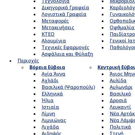
Τεχνολογία
Μικροβιολ
Δικηγορικά Γραφεία
Καρδιολόγ
Λογιστικά Γραφεία
Γυναικολό
Μεταφορές
Ορθοπεδικ
Μετακινήσεις
Οφθμαλία
ΚΤΕΟ
Παιδίατρο
Αλουμίνια
Γενικοί Ια
Τεχνικές Εφαρμογές
Παθολόγο
Ασφάλεια και Φύλαξη
Περιοχές
Βόρεια Εύβοια
Κεντρική Εύβο
Αγία Άννα
Άγιος Μην
Αχλάδι
Αυλίδα
Βασιλικά (Ψαροπούλι)
Αυλωνάρι
Ελληνικά
Βασιλικό
Ήλια
Δροσιά
Ιστιαία
Λευκαντί
Λίμνη
Νέα Αρτάκ
Λιμνιώνας
Νέα Λάμψ
Λιχάδα
Πολιτικά
Αιδηψός
Στενή