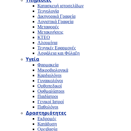
Υπηρεσίες
Κατασκευή ιστοσελίδων
Τεχνολογία
Δικηγορικά Γραφεία
Λογιστικά Γραφεία
Μεταφορές
Μετακινήσεις
ΚΤΕΟ
Αλουμίνια
Τεχνικές Εφαρμογές
Ασφάλεια και Φύλαξη
Υγεία
Φαρμακεία
Μικροβιολογικά
Καρδιολόγοι
Γυναικολόγοι
Ορθοπεδικοί
Οφθμαλίατροι
Παιδίατροι
Γενικοί Ιατροί
Παθολόγοι
Δραστηριότητες
Εκδρομές
Κατάδυση
Ορειβασία