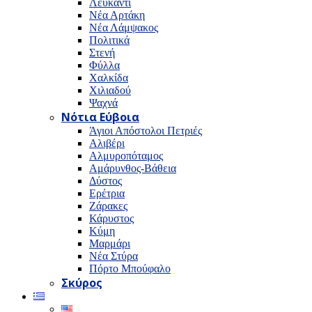
Λευκαντί
Νέα Αρτάκη
Νέα Λάμψακος
Πολιτικά
Στενή
Φύλλα
Χαλκίδα
Χιλιαδού
Ψαχνά
Νότια Εύβοια
Άγιοι Απόστολοι Πετριές
Αλιβέρι
Αλμυροπόταμος
Αμάρυνθος-Βάθεια
Δύστος
Ερέτρια
Ζάρακες
Κάρυστος
Κύμη
Μαρμάρι
Νέα Στύρα
Πόρτο Μπούφαλο
Σκύρος