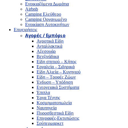
Ενοικιαζόμενα Δωμάτια
Airbnb
Camping Ελεύθερο
Camping Οργανωμένο
Ενοικίαση Αυτοκινήτων
Επιχειρήσεις
Αγορές / Εμπόριο
Αγροτικά Είδη
Ανταλλακτικά
Αξεσουάρ
Βενζινάδικα
Είδη σπιτιού – Κήπος
Εργαλεία – Σιδηρικά
Είδη Αλιεία – Κυνηγιού
Είδη – Τροφές Ζώων
Ένδυση – Υπόδηση
Ενεργειακά Συστήματα
Έπιπλα
Έργα Τέχνης
Κοσμηματοπωλεία
Ναυπηγεία
Πυροσβεστικά Είδη
Επιγραφές-Εκτυπώσεις
Σούπερμαρκετ