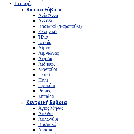
Περιοχές
Βόρεια Εύβοια
Αγία Άννα
Αχλάδι
Βασιλικά (Ψαροπούλι)
Ελληνικά
Ήλια
Ιστιαία
Λίμνη
Λιμνιώνας
Λιχάδα
Αιδηψός
Μαντούδι
Πευκί
Πήλι
Προκόπι
Ροβιές
Σηπιάδα
Κεντρική Εύβοια
Άγιος Μηνάς
Αυλίδα
Αυλωνάρι
Βασιλικό
Δροσιά