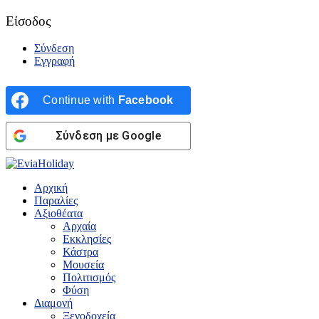
Είσοδος
Σύνδεση
Εγγραφή
Continue with
Facebook
Σύνδεση με Google
Αρχική
Παραλίες
Αξιοθέατα
Αρχαία
Εκκλησίες
Κάστρα
Μουσεία
Πολιτισμός
Φύση
Διαμονή
Ξενοδοχεία