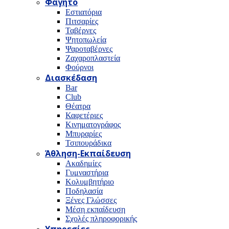
Φαγητό
Εστιατόρια
Πιτσαρίες
Ταβέρνες
Ψητοπωλεία
Ψαροταβέρνες
Ζαχαροπλαστεία
Φούρνοι
Διασκέδαση
Bar
Club
Θέατρα
Καφετέριες
Κινηματογράφος
Μπυραρίες
Τσιπουράδικα
Άθληση-Εκπαίδευση
Ακαδημίες
Γυμναστήρια
Κολυμβητήριο
Ποδηλασία
Ξένες Γλώσσες
Μέση εκπαίδευση
Σχολές πληροφορικής