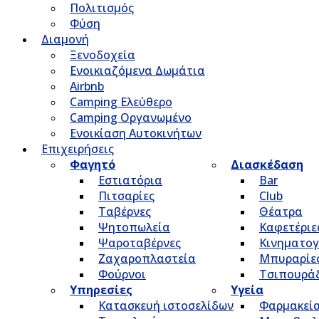
Πολιτισμός
Φύση
Διαμονή
Ξενοδοχεία
Ενοικιαζόμενα Δωμάτια
Airbnb
Camping Ελεύθερο
Camping Οργανωμένο
Ενοικίαση Αυτοκινήτων
Επιχειρήσεις
Φαγητό
Διασκέδαση
Εστιατόρια
Bar
Πιτσαρίες
Club
Ταβέρνες
Θέατρα
Ψητοπωλεία
Καφετέριε
Ψαροταβέρνες
Κινηματο
Ζαχαροπλαστεία
Μπυραρίε
Φούρνοι
Τσιπουρά
Υπηρεσίες
Υγεία
Κατασκευή ιστοσελίδων
Φαρμακεί