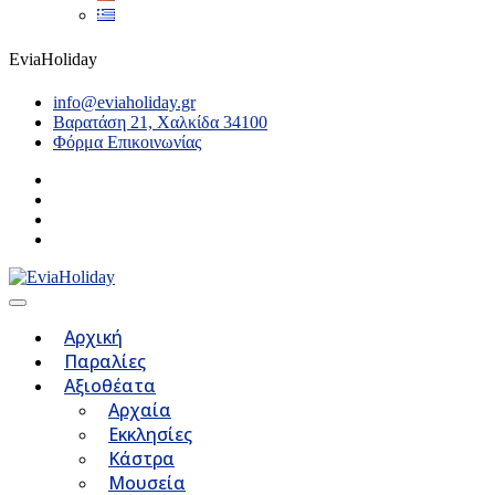
EviaHoliday
info@eviaholiday.gr
Βαρατάση 21, Χαλκίδα 34100
Φόρμα Επικοινωνίας
Αρχική
Παραλίες
Αξιοθέατα
Αρχαία
Εκκλησίες
Κάστρα
Μουσεία