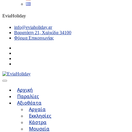
EviaHoliday
info@eviaholiday.gr
Βαρατάση 21, Χαλκίδα 34100
Φόρμα Επικοινωνίας
Αρχική
Παραλίες
Αξιοθέατα
Αρχαία
Εκκλησίες
Κάστρα
Μουσεία