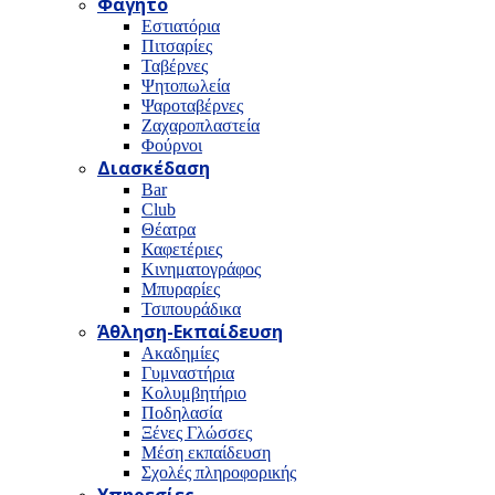
Φαγητό
Εστιατόρια
Πιτσαρίες
Ταβέρνες
Ψητοπωλεία
Ψαροταβέρνες
Ζαχαροπλαστεία
Φούρνοι
Διασκέδαση
Bar
Club
Θέατρα
Καφετέριες
Κινηματογράφος
Μπυραρίες
Τσιπουράδικα
Άθληση-Εκπαίδευση
Ακαδημίες
Γυμναστήρια
Κολυμβητήριο
Ποδηλασία
Ξένες Γλώσσες
Μέση εκπαίδευση
Σχολές πληροφορικής