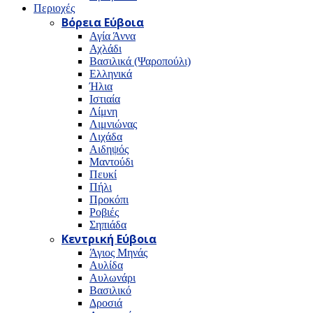
Περιοχές
Βόρεια Εύβοια
Αγία Άννα
Αχλάδι
Βασιλικά (Ψαροπούλι)
Ελληνικά
Ήλια
Ιστιαία
Λίμνη
Λιμνιώνας
Λιχάδα
Αιδηψός
Μαντούδι
Πευκί
Πήλι
Προκόπι
Ροβιές
Σηπιάδα
Κεντρική Εύβοια
Άγιος Μηνάς
Αυλίδα
Αυλωνάρι
Βασιλικό
Δροσιά