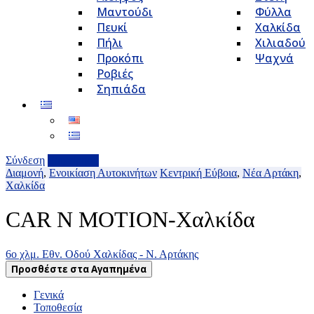
Μαντούδι
Φύλλα
Πευκί
Χαλκίδα
Πήλι
Χιλιαδού
Προκόπι
Ψαχνά
Ροβιές
Σηπιάδα
Σύνδεση
Επιχείρηση
Διαμονή
,
Ενοικίαση Αυτοκινήτων
Κεντρική Εύβοια
,
Νέα Αρτάκη
,
Χαλκίδα
CAR N MOTION-Χαλκίδα
6ο χλμ. Εθν. Οδού Χαλκίδας - Ν. Αρτάκης
Προσθέστε στα Αγαπημένα
Γενικά
Τοποθεσία