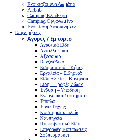
Ενοικιαζόμενα Δωμάτια
Airbnb
Camping Ελεύθερο
Camping Οργανωμένο
Ενοικίαση Αυτοκινήτων
Επιχειρήσεις
Αγορές / Εμπόριο
Αγροτικά Είδη
Ανταλλακτικά
Αξεσουάρ
Βενζινάδικα
Είδη σπιτιού – Κήπος
Εργαλεία – Σιδηρικά
Είδη Αλιεία – Κυνηγιού
Είδη – Τροφές Ζώων
Ένδυση – Υπόδηση
Ενεργειακά Συστήματα
Έπιπλα
Έργα Τέχνης
Κοσμηματοπωλεία
Ναυπηγεία
Πυροσβεστικά Είδη
Επιγραφές-Εκτυπώσεις
Σούπερμαρκετ