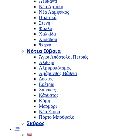
Λευκαντί
Νέα Αρτάκη
Νέα Λάμψακος
Πολιτικά
Στενή
Φύλλα
Χαλκίδα
Χιλιαδού
Ψαχνά
Νότια Εύβοια
Άγιοι Απόστολοι Πετριές
Αλιβέρι
Αλμυροπόταμος
Αμάρυνθος-Βάθεια
Δύστος
Ερέτρια
Ζάρακες
Κάρυστος
Κύμη
Μαρμάρι
Νέα Στύρα
Πόρτο Μπούφαλο
Σκύρος