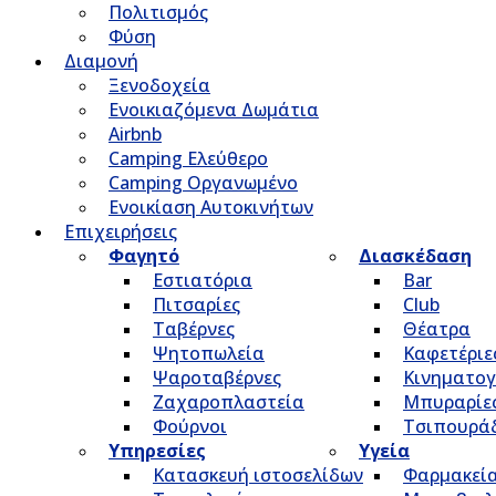
Πολιτισμός
Φύση
Διαμονή
Ξενοδοχεία
Ενοικιαζόμενα Δωμάτια
Airbnb
Camping Ελεύθερο
Camping Οργανωμένο
Ενοικίαση Αυτοκινήτων
Επιχειρήσεις
Φαγητό
Διασκέδαση
Εστιατόρια
Bar
Πιτσαρίες
Club
Ταβέρνες
Θέατρα
Ψητοπωλεία
Καφετέριε
Ψαροταβέρνες
Κινηματο
Ζαχαροπλαστεία
Μπυραρίε
Φούρνοι
Τσιπουρά
Υπηρεσίες
Υγεία
Κατασκευή ιστοσελίδων
Φαρμακεί