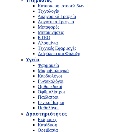
Υπηρεσίες
Κατασκευή ιστοσελίδων
Τεχνολογία
Δικηγορικά Γραφεία
Λογιστικά Γραφεία
Μεταφορές
Μετακινήσεις
ΚΤΕΟ
Αλουμίνια
Τεχνικές Εφαρμογές
Ασφάλεια και Φύλαξη
Υγεία
Φαρμακεία
Μικροβιολογικά
Καρδιολόγοι
Γυναικολόγοι
Ορθοπεδικοί
Οφθμαλίατροι
Παιδίατροι
Γενικοί Ιατροί
Παθολόγοι
Δραστηριότητες
Εκδρομές
Κατάδυση
Ορειβασία