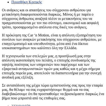
Προσθήκη Κριτικής
Οι ανάγκες και οι απαιτήσεις του σύγχρονου ανθρώπου για
μετακίνηση διαφοροποιούνται διαρκώς. Μόνος ή με παρέα ο
σύγχρονος άνθρωπος αναζητά πλέον οι μετακινήσεις του να
πραγματοποιούνται με τον πιο σύντομο, οικονομικό και ασφαλή
τρόπο, προσαρμοσμένο απόλυτα στις δικές του ανάγκες.
Η πρόκληση της Car ‘n Motion, είναι η απόλυτη εξυπηρέτηση του
συνόλου των αναγκών μετακίνησης του σύγχρονου ανθρώπου, με
επαγγελματισμό και υπευθυνότητα, μέσα από ένα δίκτυο
υποκαταστημάτων που καλύπτει όλη την Ελλάδα.
Η τεχνογνωσία των στελεχών μας ,η προσήλωσή μας στην
απόλυτη ικανοποίηση του πελάτη, ο επιτυχής συνδυασμός της
υψηλής ποιότητας των υπηρεσιών που παρέχουμε και των
εξαιρετικά ανταγωνιστικών τιμών μας καθώς και η μέχρι σήμερα
επιτυχής πορεία μας, αποτελούν τα διαπιστευτήρια για την συνεχή
ανοδική μας εξέλιξη.
Σε ανταπόδοση της μέχρι τώρα εμπιστοσύνης σας προς την εταιρία
μας, θα θέλαμε να σας ευχαριστήσουμε θερμά και να σας
διαβεβαιώσουμε ότι θα προσπαθούμε να βρισκόμαστε διαρκώς ένα
βήμα ποιο μπροστά από τις επιθυμίες σας.