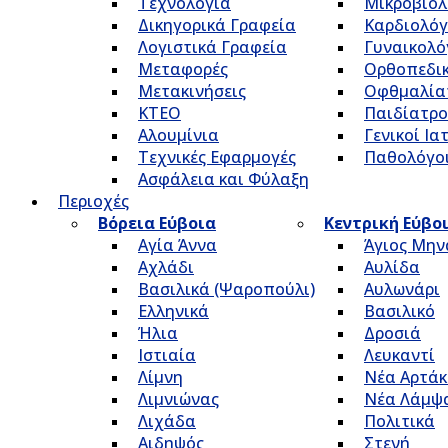
Τεχνολογία
Μικροβιολ
Δικηγορικά Γραφεία
Καρδιολόγ
Λογιστικά Γραφεία
Γυναικολό
Μεταφορές
Ορθοπεδικ
Μετακινήσεις
Οφθμαλία
ΚΤΕΟ
Παιδίατρο
Αλουμίνια
Γενικοί Ια
Τεχνικές Εφαρμογές
Παθολόγο
Ασφάλεια και Φύλαξη
Περιοχές
Βόρεια Εύβοια
Κεντρική Εύβο
Αγία Άννα
Άγιος Μην
Αχλάδι
Αυλίδα
Βασιλικά (Ψαροπούλι)
Αυλωνάρι
Ελληνικά
Βασιλικό
Ήλια
Δροσιά
Ιστιαία
Λευκαντί
Λίμνη
Νέα Αρτάκ
Λιμνιώνας
Νέα Λάμψ
Λιχάδα
Πολιτικά
Αιδηψός
Στενή