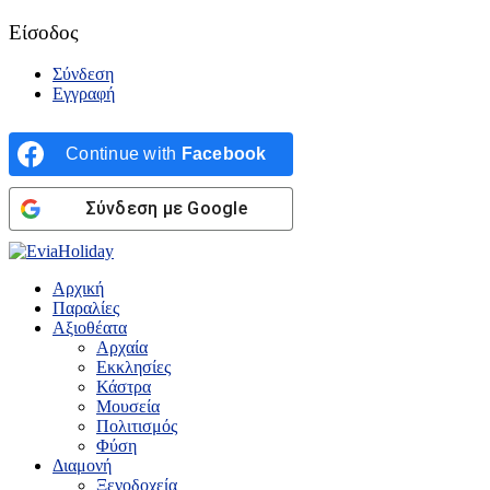
Είσοδος
Σύνδεση
Εγγραφή
Continue with
Facebook
Σύνδεση με Google
Αρχική
Παραλίες
Αξιοθέατα
Αρχαία
Εκκλησίες
Κάστρα
Μουσεία
Πολιτισμός
Φύση
Διαμονή
Ξενοδοχεία