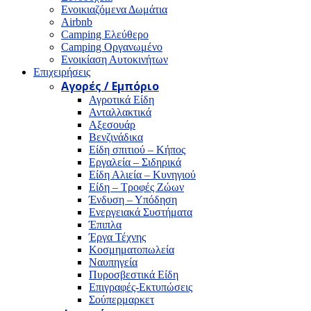
Ενοικιαζόμενα Δωμάτια
Airbnb
Camping Ελεύθερο
Camping Οργανωμένο
Ενοικίαση Αυτοκινήτων
Επιχειρήσεις
Αγορές / Εμπόριο
Αγροτικά Είδη
Ανταλλακτικά
Αξεσουάρ
Βενζινάδικα
Είδη σπιτιού – Κήπος
Εργαλεία – Σιδηρικά
Είδη Αλιεία – Κυνηγιού
Είδη – Τροφές Ζώων
Ένδυση – Υπόδηση
Ενεργειακά Συστήματα
Έπιπλα
Έργα Τέχνης
Κοσμηματοπωλεία
Ναυπηγεία
Πυροσβεστικά Είδη
Επιγραφές-Εκτυπώσεις
Σούπερμαρκετ