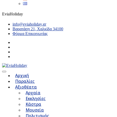
EviaHoliday
info@eviaholiday.gr
Βαρατάση 21, Χαλκίδα 34100
Φόρμα Επικοινωνίας
Αρχική
Παραλίες
Αξιοθέατα
Αρχαία
Εκκλησίες
Κάστρα
Μουσεία
Πολιτισμός