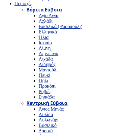
Περιοχές
Βόρεια Εύβοια
Αγία Άννα
Αχλάδι
Βασιλικά (Ψαροπούλι)
Ελληνικά
Ήλια
Ιστιαία
Λίμνη
Λιμνιώνας
Λιχάδα
Αιδηψός
Μαντούδι
Πευκί
Πήλι
Προκόπι
Ροβιές
Σηπιάδα
Κεντρική Εύβοια
Άγιος Μηνάς
Αυλίδα
Αυλωνάρι
Βασιλικό
Δροσιά