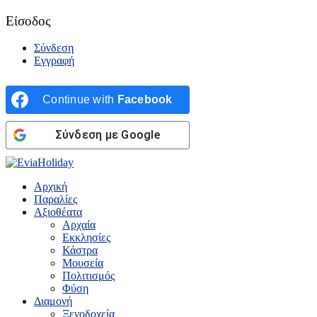
Είσοδος
Σύνδεση
Εγγραφή
Continue with
Facebook
Σύνδεση με Google
Αρχική
Παραλίες
Αξιοθέατα
Αρχαία
Εκκλησίες
Κάστρα
Μουσεία
Πολιτισμός
Φύση
Διαμονή
Ξενοδοχεία