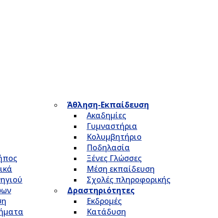
Άθληση-Εκπαίδευση
Ακαδημίες
Γυμναστήρια
Κολυμβητήριο
Ποδηλασία
Κήπος
Ξένες Γλώσσες
ικά
Μέση εκπαίδευση
νηγιού
Σχολές πληροφορικής
ώων
Δραστηριότητες
ση
Εκδρομές
τήματα
Κατάδυση