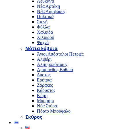
Λευκαντί
Νέα Αρτάκη
Νέα Λάμψακος
Πολιτικά
Στενή
Φύλλα
Χαλκίδα
Χιλιαδού
Ψαχνά
Νότια Εύβοια
Άγιοι Απόστολοι Πετριές
Αλιβέρι
Αλμυροπόταμος
Αμάρυνθος-Βάθεια
Δύστος
Ερέτρια
Ζάρακες
Κάρυστος
Κύμη
Μαρμάρι
Νέα Στύρα
Πόρτο Μπούφαλο
Σκύρος