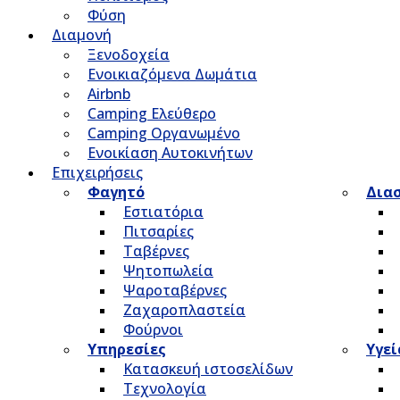
Φύση
Διαμονή
Ξενοδοχεία
Ενοικιαζόμενα Δωμάτια
Airbnb
Camping Ελεύθερο
Camping Οργανωμένο
Ενοικίαση Αυτοκινήτων
Επιχειρήσεις
Φαγητό
Δια
Εστιατόρια
Πιτσαρίες
Ταβέρνες
Ψητοπωλεία
Ψαροταβέρνες
Ζαχαροπλαστεία
Φούρνοι
Υπηρεσίες
Υγεί
Κατασκευή ιστοσελίδων
Τεχνολογία