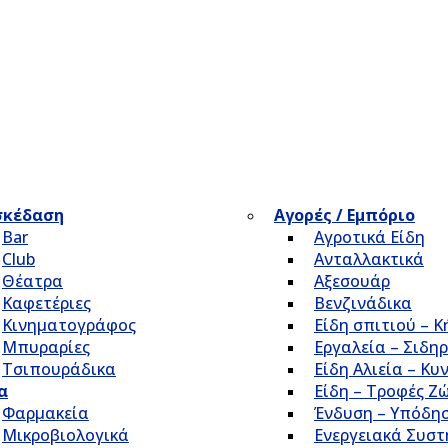
σκέδαση
Αγορές / Εμπόριο
Bar
Αγροτικά Είδη
Club
Ανταλλακτικά
Θέατρα
Αξεσουάρ
Καφετέριες
Βενζινάδικα
Κινηματογράφος
Είδη σπιτιού – 
Μπυραρίες
Εργαλεία – Σιδηρ
Τσιπουράδικα
Είδη Αλιεία – Κυ
α
Είδη – Τροφές Ζ
Φαρμακεία
Ένδυση – Υπόδη
Μικροβιολογικά
Ενεργειακά Συσ