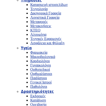
Υπηρεσίες
Κατασκευή ιστοσελίδων
Τεχνολογία
Δικηγορικά Γραφεία
Λογιστικά Γραφεία
Μεταφορές
Μετακινήσεις
ΚΤΕΟ
Αλουμίνια
Τεχνικές Εφαρμογές
Ασφάλεια και Φύλαξη
Υγεία
Φαρμακεία
Μικροβιολογικά
Καρδιολόγοι
Γυναικολόγοι
Ορθοπεδικοί
Οφθμαλίατροι
Παιδίατροι
Γενικοί Ιατροί
Παθολόγοι
Δραστηριότητες
Εκδρομές
Κατάδυση
Ορειβασία