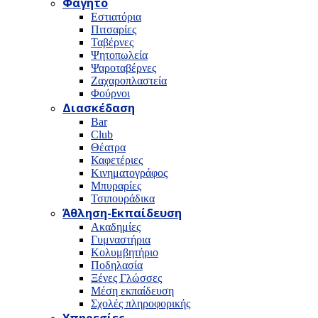
Φαγητό
Εστιατόρια
Πιτσαρίες
Ταβέρνες
Ψητοπωλεία
Ψαροταβέρνες
Ζαχαροπλαστεία
Φούρνοι
Διασκέδαση
Bar
Club
Θέατρα
Καφετέριες
Κινηματογράφος
Μπυραρίες
Τσιπουράδικα
Άθληση-Εκπαίδευση
Ακαδημίες
Γυμναστήρια
Κολυμβητήριο
Ποδηλασία
Ξένες Γλώσσες
Μέση εκπαίδευση
Σχολές πληροφορικής