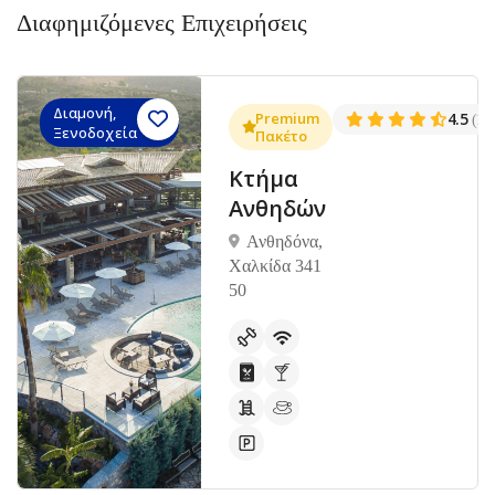
Διαφημιζόμενες Επιχειρήσεις
Διαμονή,
.3
Premium
4.5
(1381)
(14
Ξενοδοχεία
Πακέτο
Κτήμα
Ανθηδών
Ανθηδόνα,
Χαλκίδα 341
50