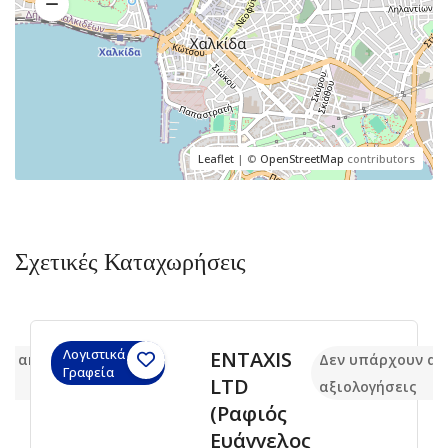
Leaflet
| ©
OpenStreetMap
contributors
Σχετικές Καταχωρήσεις
Λογιστικά
ENTAXIS
υν ακόμα
Δεν υπάρχουν ακ
Γραφεία
LTD
ις
αξιολογήσεις
(Ραφιός
Ευάγγελος