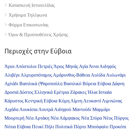
Κατασκευή Ιστοσελίδας
Χρήσιμα Τηλέφωνα
Φόρμα Επικοινωνίας
Όροι & Προϋποθέσεις Xρήσης
Περιοχές στην Εύβοια
Άγιοι Απόστολοι Πετριές
Άγιος Μηνάς
Αγία Άννα
Αιδηψός
Αλιβέρι
Αλμυροπόταμος
Αμάρυνθος-Βάθεια
Αυλίδα
Αυλωνάρι
Αχλάδι
Βασιλικά (Ψαροπούλι)
Βασιλικό
Βόρεια Εύβοια
Δάφνη
Δροσιά
Δύστος
Ελληνικά
Ερέτρια
Ζάρακες
Ήλια
Ιστιαία
Κάρυστος
Κεντρική Εύβοια
Κύμη
Λίμνη
Λευκαντί
Λιμνιώνας
Λιχάδα
Λουκίσια
Λουτρά Αιδηψού
Μαντούδι
Μαρμάρι
Μουρτερή
Νέα Αρτάκη
Νέα Λάμψακος
Νέα Στύρα
Νέος Πύργος
Νότια Εύβοια
Πευκί
Πήλι
Πολιτικά
Πόρτο Μπούφαλο
Προκόπι