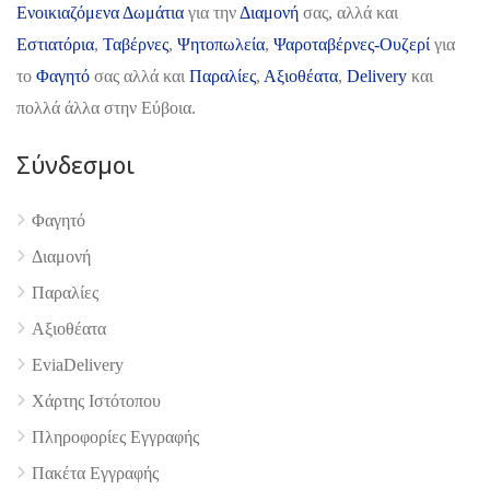
Ενοικιαζόμενα Δωμάτια
για την
Διαμονή
σας, αλλά και
Εστιατόρια
,
Ταβέρνες
,
Ψητοπωλεία
,
Ψαροταβέρνες-Ουζερί
για
το
Φαγητό
σας αλλά και
Παραλίες
,
Αξιοθέατα
,
Delivery
και
πολλά άλλα στην Εύβοια.
Σύνδεσμοι
4.9
Φαγητό
Διαμονή
Παραλίες
Αξιοθέατα
EviaDelivery
Χάρτης Ιστότοπου
Πληροφορίες Εγγραφής
Πακέτα Εγγραφής