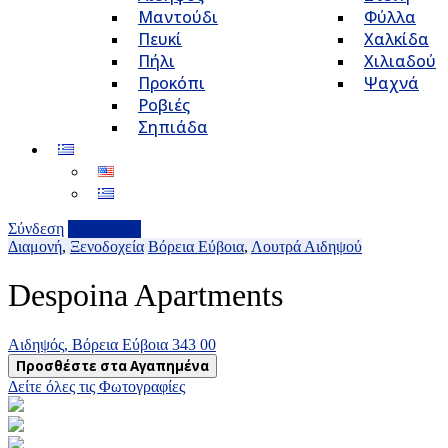
Μαντούδι
Φύλλα
Πευκί
Χαλκίδα
Πήλι
Χιλιαδού
Προκόπι
Ψαχνά
Ροβιές
Σηπιάδα
Σύνδεση
Επιχείρηση
Διαμονή
,
Ξενοδοχεία
Βόρεια Εύβοια
,
Λουτρά Αιδηψού
Despoina Apartments
Αιδηψός, Βόρεια Εύβοια 343 00
Προσθέστε στα Αγαπημένα
Δείτε όλες τις Φωτογραφίες