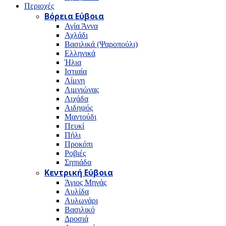
Περιοχές
Βόρεια Εύβοια
Αγία Άννα
Αχλάδι
Βασιλικά (Ψαροπούλι)
Ελληνικά
Ήλια
Ιστιαία
Λίμνη
Λιμνιώνας
Λιχάδα
Αιδηψός
Μαντούδι
Πευκί
Πήλι
Προκόπι
Ροβιές
Σηπιάδα
Κεντρική Εύβοια
Άγιος Μηνάς
Αυλίδα
Αυλωνάρι
Βασιλικό
Δροσιά