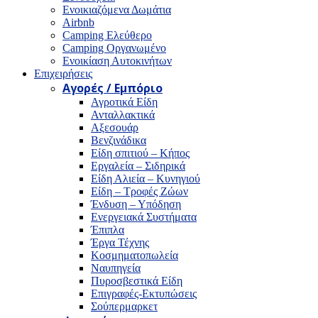
Ενοικιαζόμενα Δωμάτια
Airbnb
Camping Ελεύθερο
Camping Οργανωμένο
Ενοικίαση Αυτοκινήτων
Επιχειρήσεις
Αγορές / Εμπόριο
Αγροτικά Είδη
Ανταλλακτικά
Αξεσουάρ
Βενζινάδικα
Είδη σπιτιού – Κήπος
Εργαλεία – Σιδηρικά
Είδη Αλιεία – Κυνηγιού
Είδη – Τροφές Ζώων
Ένδυση – Υπόδηση
Ενεργειακά Συστήματα
Έπιπλα
Έργα Τέχνης
Κοσμηματοπωλεία
Ναυπηγεία
Πυροσβεστικά Είδη
Επιγραφές-Εκτυπώσεις
Σούπερμαρκετ