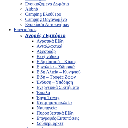
Ενοικιαζόμενα Δωμάτια
Airbnb
Camping Ελεύθερο
Camping Οργανωμένο
Ενοικίαση Αυτοκινήτων
Επιχειρήσεις
Αγορές / Εμπόριο
Αγροτικά Είδη
Ανταλλακτικά
Αξεσουάρ
Βενζινάδικα
Είδη σπιτιού – Κήπος
Εργαλεία – Σιδηρικά
Είδη Αλιεία – Κυνηγιού
Είδη – Τροφές Ζώων
Ένδυση – Υπόδηση
Ενεργειακά Συστήματα
Έπιπλα
Έργα Τέχνης
Κοσμηματοπωλεία
Ναυπηγεία
Πυροσβεστικά Είδη
Επιγραφές-Εκτυπώσεις
Σούπερμαρκετ