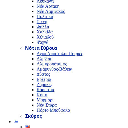
Λευκαντί
Νέα Αρτάκη
Νέα Λάμψακος
Πολιτικά
Στενή
Φύλλα
Χαλκίδα
Χιλιαδού
Ψαχνά
Νότια Εύβοια
Άγιοι Απόστολοι Πετριές
Αλιβέρι
Αλμυροπόταμος
Αμάρυνθος-Βάθεια
Δύστος
Ερέτρια
Ζάρακες
Κάρυστος
Κύμη
Μαρμάρι
Νέα Στύρα
Πόρτο Μπούφαλο
Σκύρος