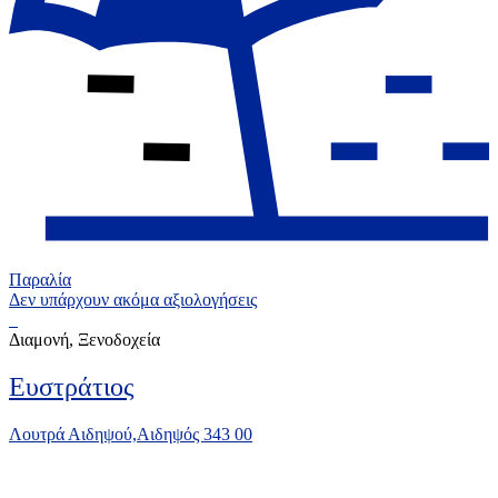
Παραλία
Δεν υπάρχουν ακόμα αξιολογήσεις
Διαμονή, Ξενοδοχεία
Eυστράτιος
Λουτρά Αιδηψού,Αιδηψός 343 00