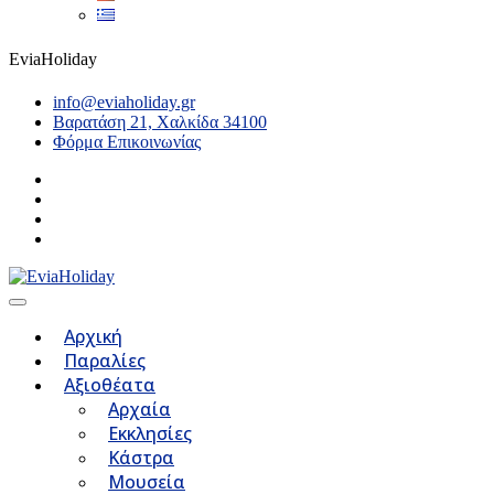
EviaHoliday
info@eviaholiday.gr
Βαρατάση 21, Χαλκίδα 34100
Φόρμα Επικοινωνίας
Αρχική
Παραλίες
Αξιοθέατα
Αρχαία
Εκκλησίες
Κάστρα
Μουσεία