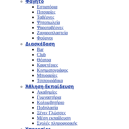
Φαγητό
Εστιατόρια
Πιτσαρίες
Ταβέρνες
Ψητοπωλεία
Ψαροταβέρνες
Ζαχαροπλαστεία
Φούρνοι
Διασκέδαση
Bar
Club
Θέατρα
Καφετέριες
Κινηματογράφος
Μπυραρίες
Τσιπουράδικα
Άθληση-Εκπαίδευση
Ακαδημίες
Γυμναστήρια
Κολυμβητήριο
Ποδηλασία
Ξένες Γλώσσες
Μέση εκπαίδευση
Σχολές πληροφορικής