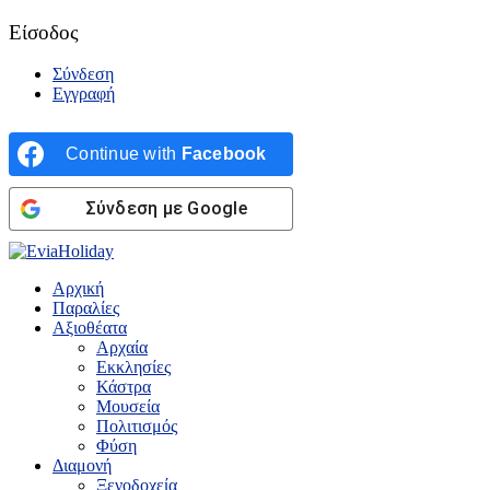
Είσοδος
Σύνδεση
Εγγραφή
Continue with
Facebook
Σύνδεση με Google
Αρχική
Παραλίες
Αξιοθέατα
Αρχαία
Εκκλησίες
Κάστρα
Μουσεία
Πολιτισμός
Φύση
Διαμονή
Ξενοδοχεία