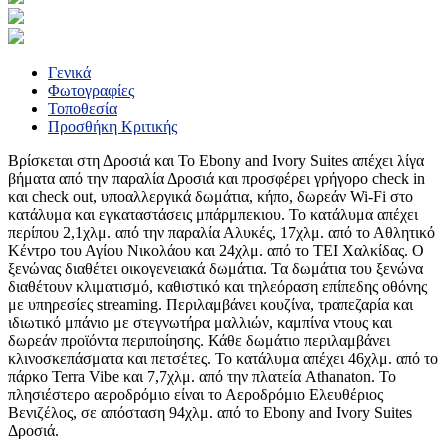
Γενικά
Φωτογραφίες
Τοποθεσία
Προσθήκη Κριτικής
Βρίσκεται στη Δροσιά και Το Ebony and Ivory Suites απέχει λίγα
βήματα από την παραλία Δροσιά και προσφέρει γρήγορο check in
και check out, υποαλλεργικά δωμάτια, κήπο, δωρεάν Wi-Fi στο
κατάλυμα και εγκαταστάσεις μπάρμπεκιου. Το κατάλυμα απέχει
περίπου 2,1χλμ. από την παραλία Αλυκές, 17χλμ. από το Αθλητικό
Κέντρο του Αγίου Νικολάου και 24χλμ. από το ΤΕΙ Χαλκίδας. Ο
ξενώνας διαθέτει οικογενειακά δωμάτια. Τα δωμάτια του ξενώνα
διαθέτουν κλιματισμό, καθιστικό και τηλεόραση επίπεδης οθόνης
με υπηρεσίες streaming. Περιλαμβάνει κουζίνα, τραπεζαρία και
ιδιωτικό μπάνιο με στεγνωτήρα μαλλιών, καμπίνα ντους και
δωρεάν προϊόντα περιποίησης. Κάθε δωμάτιο περιλαμβάνει
κλινοσκεπάσματα και πετσέτες. Το κατάλυμα απέχει 46χλμ. από το
πάρκο Terra Vibe και 7,7χλμ. από την πλατεία Athanaton. Το
πλησιέστερο αεροδρόμιο είναι το Αεροδρόμιο Ελευθέριος
Βενιζέλος, σε απόσταση 94χλμ. από το Ebony and Ivory Suites
Δροσιά.