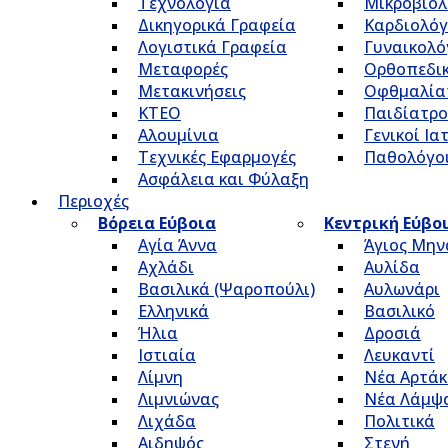
Τεχνολογία
Μικροβιολ
Δικηγορικά Γραφεία
Καρδιολόγ
Λογιστικά Γραφεία
Γυναικολό
Μεταφορές
Ορθοπεδικ
Μετακινήσεις
Οφθμαλία
ΚΤΕΟ
Παιδίατρο
Αλουμίνια
Γενικοί Ια
Τεχνικές Εφαρμογές
Παθολόγο
Ασφάλεια και Φύλαξη
Περιοχές
Βόρεια Εύβοια
Κεντρική Εύβο
Αγία Άννα
Άγιος Μην
Αχλάδι
Αυλίδα
Βασιλικά (Ψαροπούλι)
Αυλωνάρι
Ελληνικά
Βασιλικό
Ήλια
Δροσιά
Ιστιαία
Λευκαντί
Λίμνη
Νέα Αρτάκ
Λιμνιώνας
Νέα Λάμψ
Λιχάδα
Πολιτικά
Αιδηψός
Στενή