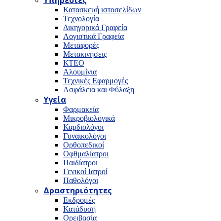
Υπηρεσίες
Κατασκευή ιστοσελίδων
Τεχνολογία
Δικηγορικά Γραφεία
Λογιστικά Γραφεία
Μεταφορές
Μετακινήσεις
ΚΤΕΟ
Αλουμίνια
Τεχνικές Εφαρμογές
Ασφάλεια και Φύλαξη
Υγεία
Φαρμακεία
Μικροβιολογικά
Καρδιολόγοι
Γυναικολόγοι
Ορθοπεδικοί
Οφθμαλίατροι
Παιδίατροι
Γενικοί Ιατροί
Παθολόγοι
Δραστηριότητες
Εκδρομές
Κατάδυση
Ορειβασία