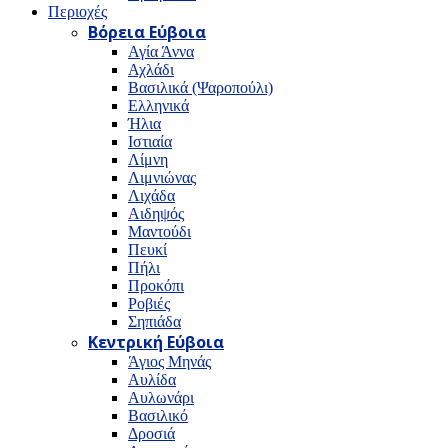
Περιοχές
Βόρεια Εύβοια
Αγία Άννα
Αχλάδι
Βασιλικά (Ψαροπούλι)
Ελληνικά
Ήλια
Ιστιαία
Λίμνη
Λιμνιώνας
Λιχάδα
Αιδηψός
Μαντούδι
Πευκί
Πήλι
Προκόπι
Ροβιές
Σηπιάδα
Κεντρική Εύβοια
Άγιος Μηνάς
Αυλίδα
Αυλωνάρι
Βασιλικό
Δροσιά