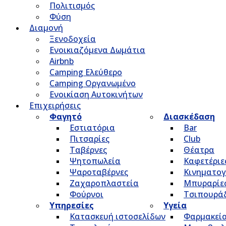
Πολιτισμός
Φύση
Διαμονή
Ξενοδοχεία
Ενοικιαζόμενα Δωμάτια
Airbnb
Camping Ελεύθερο
Camping Οργανωμένο
Ενοικίαση Αυτοκινήτων
Επιχειρήσεις
Φαγητό
Διασκέδαση
Εστιατόρια
Bar
Πιτσαρίες
Club
Ταβέρνες
Θέατρα
Ψητοπωλεία
Καφετέριε
Ψαροταβέρνες
Κινηματο
Ζαχαροπλαστεία
Μπυραρίε
Φούρνοι
Τσιπουρά
Υπηρεσίες
Υγεία
Κατασκευή ιστοσελίδων
Φαρμακεί