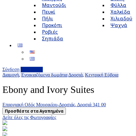
Μαντούδι
Φύλλα
Πευκί
Χαλκίδα
Πήλι
Χιλιαδού
Προκόπι
Ψαχνά
Ροβιές
Σηπιάδα
Σύνδεση
Επιχείρηση
Διαμονή
,
Ενοικιαζόμενα δωμάτια
Δροσιά
,
Κεντρική Εύβοια
Ebony and Ivory Suites
Επαρχιακή Οδός Μουρικίου-Δροσιάς, Δροσιά 341 00
Προσθέστε στα Αγαπημένα
Δείτε όλες τις Φωτογραφίες