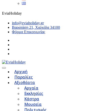
EviaHoliday
info@eviaholiday.gr
Βαρατάση 21, Χαλκίδα 34100
Φόρμα Επικοινωνίας
Αρχική
Παραλίες
Αξιοθέατα
Αρχαία
Εκκλησίες
Κάστρα
Μουσεία
Πολιτισμός