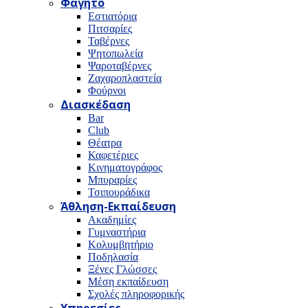
Φαγητό
Εστιατόρια
Πιτσαρίες
Ταβέρνες
Ψητοπωλεία
Ψαροταβέρνες
Ζαχαροπλαστεία
Φούρνοι
Διασκέδαση
Bar
Club
Θέατρα
Καφετέριες
Κινηματογράφος
Μπυραρίες
Τσιπουράδικα
Άθληση-Εκπαίδευση
Ακαδημίες
Γυμναστήρια
Κολυμβητήριο
Ποδηλασία
Ξένες Γλώσσες
Μέση εκπαίδευση
Σχολές πληροφορικής