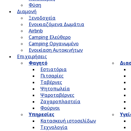
Φύση
Διαμονή
Ξενοδοχεία
Ενοικιαζόμενα Δωμάτια
Airbnb
Camping Ελεύθερο
Camping Οργανωμένο
Ενοικίαση Αυτοκινήτων
Επιχειρήσεις
Φαγητό
Δια
Εστιατόρια
Πιτσαρίες
Ταβέρνες
Ψητοπωλεία
Ψαροταβέρνες
Ζαχαροπλαστεία
Φούρνοι
Υπηρεσίες
Υγεί
Κατασκευή ιστοσελίδων
Τεχνολογία