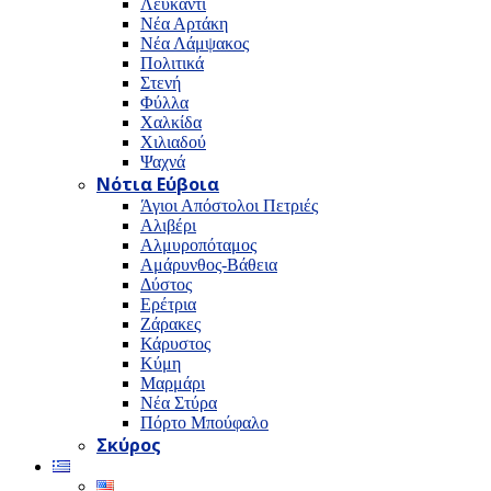
Λευκαντί
Νέα Αρτάκη
Νέα Λάμψακος
Πολιτικά
Στενή
Φύλλα
Χαλκίδα
Χιλιαδού
Ψαχνά
Νότια Εύβοια
Άγιοι Απόστολοι Πετριές
Αλιβέρι
Αλμυροπόταμος
Αμάρυνθος-Βάθεια
Δύστος
Ερέτρια
Ζάρακες
Κάρυστος
Κύμη
Μαρμάρι
Νέα Στύρα
Πόρτο Μπούφαλο
Σκύρος