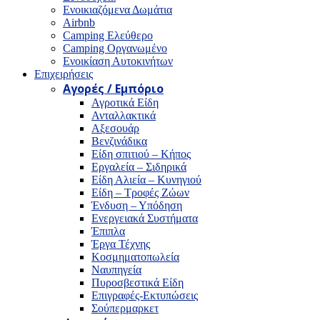
Ενοικιαζόμενα Δωμάτια
Airbnb
Camping Ελεύθερο
Camping Οργανωμένο
Ενοικίαση Αυτοκινήτων
Επιχειρήσεις
Αγορές / Εμπόριο
Αγροτικά Είδη
Ανταλλακτικά
Αξεσουάρ
Βενζινάδικα
Είδη σπιτιού – Κήπος
Εργαλεία – Σιδηρικά
Είδη Αλιεία – Κυνηγιού
Είδη – Τροφές Ζώων
Ένδυση – Υπόδηση
Ενεργειακά Συστήματα
Έπιπλα
Έργα Τέχνης
Κοσμηματοπωλεία
Ναυπηγεία
Πυροσβεστικά Είδη
Επιγραφές-Εκτυπώσεις
Σούπερμαρκετ