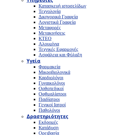
Υπηρεσίες
Κατασκευή ιστοσελίδων
Τεχνολογία
Δικηγορικά Γραφεία
Λογιστικά Γραφεία
Μεταφορές
Μετακινήσεις
ΚΤΕΟ
Αλουμίνια
Τεχνικές Εφαρμογές
Ασφάλεια και Φύλαξη
Υγεία
Φαρμακεία
Μικροβιολογικά
Καρδιολόγοι
Γυναικολόγοι
Ορθοπεδικοί
Οφθμαλίατροι
Παιδίατροι
Γενικοί Ιατροί
Παθολόγοι
Δραστηριότητες
Εκδρομές
Κατάδυση
Ορειβασία