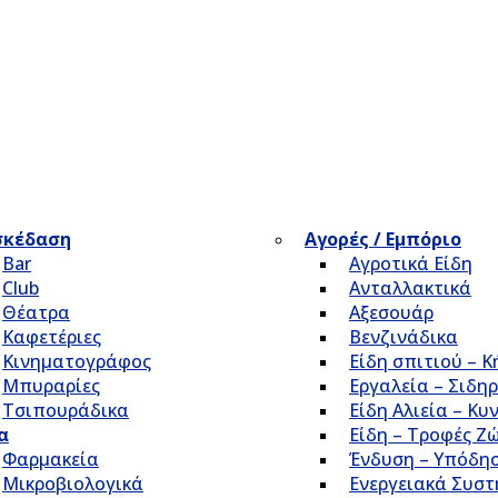
σκέδαση
Αγορές / Εμπόριο
Bar
Αγροτικά Είδη
Club
Ανταλλακτικά
Θέατρα
Αξεσουάρ
Καφετέριες
Βενζινάδικα
Κινηματογράφος
Είδη σπιτιού – 
Μπυραρίες
Εργαλεία – Σιδηρ
Τσιπουράδικα
Είδη Αλιεία – Κυ
α
Είδη – Τροφές Ζ
Φαρμακεία
Ένδυση – Υπόδη
Μικροβιολογικά
Ενεργειακά Συσ