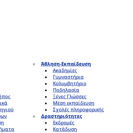
Άθληση-Εκπαίδευση
Ακαδημίες
Γυμναστήρια
Κολυμβητήριο
Ποδηλασία
Κήπος
Ξένες Γλώσσες
ικά
Μέση εκπαίδευση
νηγιού
Σχολές πληροφορικής
ώων
Δραστηριότητες
ση
Εκδρομές
τήματα
Κατάδυση