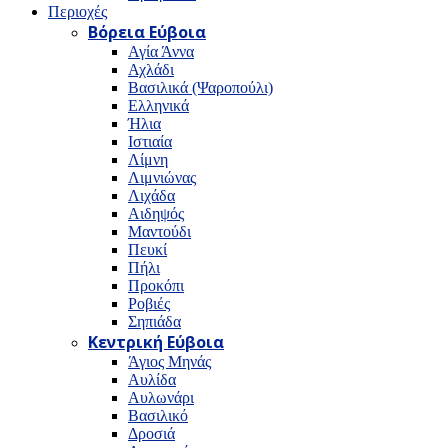
Περιοχές
Βόρεια Εύβοια
Αγία Άννα
Αχλάδι
Βασιλικά (Ψαροπούλι)
Ελληνικά
Ήλια
Ιστιαία
Λίμνη
Λιμνιώνας
Λιχάδα
Αιδηψός
Μαντούδι
Πευκί
Πήλι
Προκόπι
Ροβιές
Σηπιάδα
Κεντρική Εύβοια
Άγιος Μηνάς
Αυλίδα
Αυλωνάρι
Βασιλικό
Δροσιά