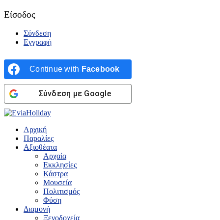
Είσοδος
Σύνδεση
Εγγραφή
Continue with
Facebook
Σύνδεση με Google
Αρχική
Παραλίες
Αξιοθέατα
Αρχαία
Εκκλησίες
Κάστρα
Μουσεία
Πολιτισμός
Φύση
Διαμονή
Ξενοδοχεία