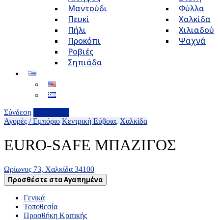
Μαντούδι
Φύλλα
Πευκί
Χαλκίδα
Πήλι
Χιλιαδού
Προκόπι
Ψαχνά
Ροβιές
Σηπιάδα
Σύνδεση
Επιχείρηση
Αγορές / Εμπόριο
Κεντρική Εύβοια
,
Χαλκίδα
EURO-SAFE ΜΠΑΖΙΓΟΣ
Ωρίωνος 73, Χαλκίδα 34100
Προσθέστε στα Αγαπημένα
Γενικά
Τοποθεσία
Προσθήκη Κριτικής