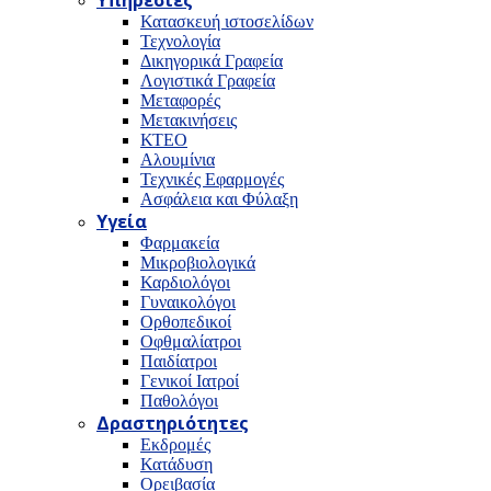
Υπηρεσίες
Κατασκευή ιστοσελίδων
Τεχνολογία
Δικηγορικά Γραφεία
Λογιστικά Γραφεία
Μεταφορές
Μετακινήσεις
ΚΤΕΟ
Αλουμίνια
Τεχνικές Εφαρμογές
Ασφάλεια και Φύλαξη
Υγεία
Φαρμακεία
Μικροβιολογικά
Καρδιολόγοι
Γυναικολόγοι
Ορθοπεδικοί
Οφθμαλίατροι
Παιδίατροι
Γενικοί Ιατροί
Παθολόγοι
Δραστηριότητες
Εκδρομές
Κατάδυση
Ορειβασία