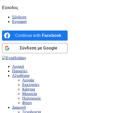
Είσοδος
Σύνδεση
Εγγραφή
Continue with
Facebook
Σύνδεση με Google
Αρχική
Παραλίες
Αξιοθέατα
Αρχαία
Εκκλησίες
Κάστρα
Μουσεία
Πολιτισμός
Φύση
Διαμονή
Ξενοδοχεία