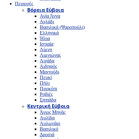
Περιοχές
Βόρεια Εύβοια
Αγία Άννα
Αχλάδι
Βασιλικά (Ψαροπούλι)
Ελληνικά
Ήλια
Ιστιαία
Λίμνη
Λιμνιώνας
Λιχάδα
Αιδηψός
Μαντούδι
Πευκί
Πήλι
Προκόπι
Ροβιές
Σηπιάδα
Κεντρική Εύβοια
Άγιος Μηνάς
Αυλίδα
Αυλωνάρι
Βασιλικό
Δροσιά