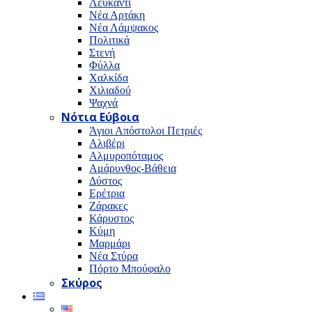
Λευκαντί
Νέα Αρτάκη
Νέα Λάμψακος
Πολιτικά
Στενή
Φύλλα
Χαλκίδα
Χιλιαδού
Ψαχνά
Νότια Εύβοια
Άγιοι Απόστολοι Πετριές
Αλιβέρι
Αλμυροπόταμος
Αμάρυνθος-Βάθεια
Δύστος
Ερέτρια
Ζάρακες
Κάρυστος
Κύμη
Μαρμάρι
Νέα Στύρα
Πόρτο Μπούφαλο
Σκύρος