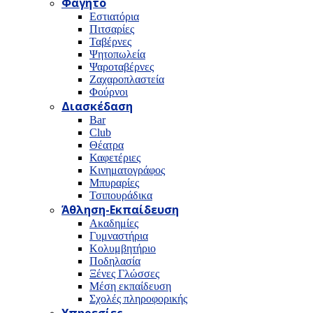
Φαγητό
Εστιατόρια
Πιτσαρίες
Ταβέρνες
Ψητοπωλεία
Ψαροταβέρνες
Ζαχαροπλαστεία
Φούρνοι
Διασκέδαση
Bar
Club
Θέατρα
Καφετέριες
Κινηματογράφος
Μπυραρίες
Τσιπουράδικα
Άθληση-Εκπαίδευση
Ακαδημίες
Γυμναστήρια
Κολυμβητήριο
Ποδηλασία
Ξένες Γλώσσες
Μέση εκπαίδευση
Σχολές πληροφορικής