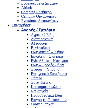
Ενοικιαζόμενα Δωμάτια
Airbnb
Camping Ελεύθερο
Camping Οργανωμένο
Ενοικίαση Αυτοκινήτων
Επιχειρήσεις
Αγορές / Εμπόριο
Αγροτικά Είδη
Ανταλλακτικά
Αξεσουάρ
Βενζινάδικα
Είδη σπιτιού – Κήπος
Εργαλεία – Σιδηρικά
Είδη Αλιεία – Κυνηγιού
Είδη – Τροφές Ζώων
Ένδυση – Υπόδηση
Ενεργειακά Συστήματα
Έπιπλα
Έργα Τέχνης
Κοσμηματοπωλεία
Ναυπηγεία
Πυροσβεστικά Είδη
Επιγραφές-Εκτυπώσεις
Σούπερμαρκετ