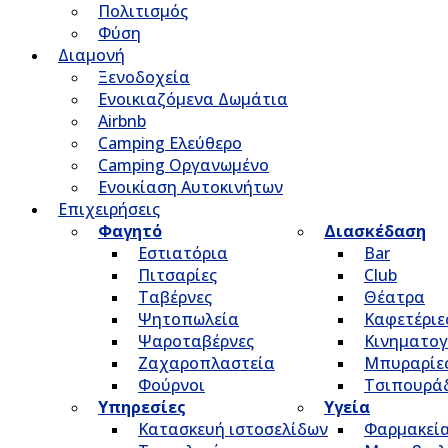
Πολιτισμός
Φύση
Διαμονή
Ξενοδοχεία
Ενοικιαζόμενα Δωμάτια
Airbnb
Camping Ελεύθερο
Camping Οργανωμένο
Ενοικίαση Αυτοκινήτων
Επιχειρήσεις
Φαγητό
Διασκέδαση
Εστιατόρια
Bar
Πιτσαρίες
Club
Ταβέρνες
Θέατρα
Ψητοπωλεία
Καφετέριε
Ψαροταβέρνες
Κινηματο
Ζαχαροπλαστεία
Μπυραρίε
Φούρνοι
Τσιπουρά
Υπηρεσίες
Υγεία
Κατασκευή ιστοσελίδων
Φαρμακεί