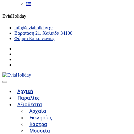
EviaHoliday
info@eviaholiday.gr
Βαρατάση 21, Χαλκίδα 34100
Φόρμα Επικοινωνίας
Αρχική
Παραλίες
Αξιοθέατα
Αρχαία
Εκκλησίες
Κάστρα
Μουσεία