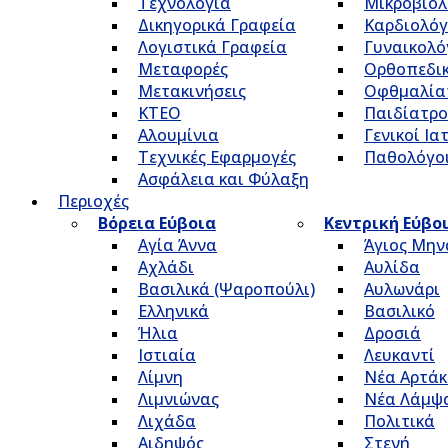
Τεχνολογία
Μικροβιολ
Δικηγορικά Γραφεία
Καρδιολόγ
Λογιστικά Γραφεία
Γυναικολό
Μεταφορές
Ορθοπεδικ
Μετακινήσεις
Οφθμαλία
ΚΤΕΟ
Παιδίατρο
Αλουμίνια
Γενικοί Ια
Τεχνικές Εφαρμογές
Παθολόγο
Ασφάλεια και Φύλαξη
Περιοχές
Βόρεια Εύβοια
Κεντρική Εύβο
Αγία Άννα
Άγιος Μην
Αχλάδι
Αυλίδα
Βασιλικά (Ψαροπούλι)
Αυλωνάρι
Ελληνικά
Βασιλικό
Ήλια
Δροσιά
Ιστιαία
Λευκαντί
Λίμνη
Νέα Αρτάκ
Λιμνιώνας
Νέα Λάμψ
Λιχάδα
Πολιτικά
Αιδηψός
Στενή